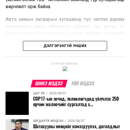
боловсруулах үйлдвэрүүдээр дулаан, цахилгаан
өөрчлөлт орж байна.
эрчим хүч үйлдвэрлэдэг.
Авто замын засварын хугацаанд тус чиглэл дараах
Ийнхүү лаг хатаах, шатаах технологийг лагийн
зураглалын дагуу үйлчилгээ үзүүлэх тул иргэд та
эзлэхүүнийг бууруулахын зэрэгцээ эрчим хүч
бүхэн зорчилтоо төлөвлөнө үү
гэж Нийтийн тээврийн
үйлдвэрлэх, нөөцийг дахин ашиглах чиглэлээр олон
бодлогын газраас мэдээллээ.
улсад өргөн ашиглаж байна.
ДЭЛГЭРЭНГҮЙ УНШИХ
СУРТАЛЧИЛГАА
ШИНЭ МЭДЭЭ
ТОП МЭДЭЭ
ЦАГ ҮЕ
2026/08/07
COP17-ын зочид, төлөөлөгчдөд үйлчлэх 250
орчим жолоочийг сургалтад х...
ШУДАРГА МЭДЭЭ
2026/08/07
Шатахууны нөөцийг нэмэгдүүлэх, доголдлыг