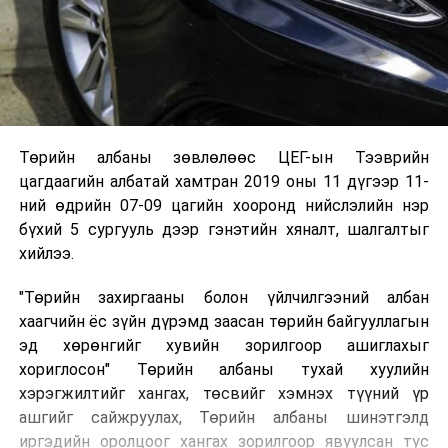
Төрийн албаны зөвлөлөөс ЦЕГ-ын Тээврийн
цагдаагийн албатай хамтран 2019 оны 11 дүгээр 11-
ний өдрийн 07-09 цагийн хооронд нийслэлийн нэр
бүхий 5 сургууль дээр гэнэтийн хяналт, шалгалтыг
хийлээ.
"Төрийн захиргааны болон үйлчилгээний албан
хаагчийн ёс зүйн дүрэмд заасан төрийн байгууллагын
эд хөрөнгийг хувийн зорилгоор ашиглахыг
хориглосон" Төрийн албаны тухай хуулийн
хэрэгжилтийг хангах, төсвийг хэмнэх түүний үр
ашгийг сайжруулах, Төрийн албаны шинэтгэлд
иргэдийн оролцоог хангах зорилгоор явуулсан тус