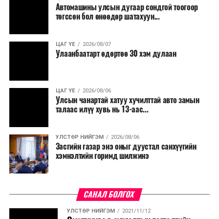
Автомашины улсын дугаар сондгой тоогоор
төгссөн бол өнөөдөр шатахуун...
ЦАГ ҮЕ
2026/08/07
Улаанбаатарт өдөртөө 30 хэм дулаан
ЦАГ ҮЕ
2026/08/06
Улсын чанартай хатуу хучилттай авто замын
талаас илүү хувь нь 13-аас...
УЛСТӨР НИЙГЭМ
2026/08/06
Засгийн газар энэ оныг дуустал санхүүгийн
хэмнэлтийн горимд шилжинэ
САНАЛ БОЛГОХ
УЛСТӨР НИЙГЭМ
2021/11/12