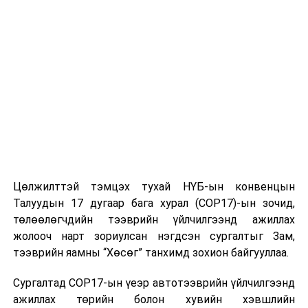
Цөлжилттэй тэмцэх тухай НҮБ-ын конвенцын
Талуудын 17 дугаар бага хурал (COP17)-ын зочид,
төлөөлөгчдийн тээврийн үйлчилгээнд ажиллах
жолооч нарт зориулсан нэгдсэн сургалтыг Зам,
тээврийн яамны “Хөсөг” танхимд зохион байгууллаа.
Сургалтад COP17-ын үеэр автотээврийн үйлчилгээнд
ажиллах төрийн болон хувийн хэвшлийн