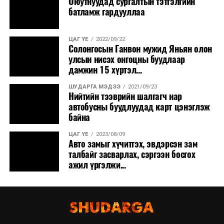
Оюутнуудад сургалтын тэтгэлгийн
батламж гардууллаа
ЦАГ ҮЕ
2022/09/22
Солонгосын Ганвон мужид Яньян олон
улсын нисэх онгоцны буудлаар
дамжин 15 хүртэл...
ШУДАРГА МЭДЭЭ
2021/09/23
Нийтийн тээврийн шалгагч нар
автобусны буудлуудад карт цэнэглэж
байна
ЦАГ ҮЕ
2023/08/09
Авто замыг хүчитгэх, эвдэрсэн зам
талбайг засварлах, сэргээн босгох
ажил үргэлжи...