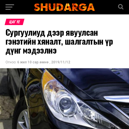
ЦАГ ҮЕ
Сургуулиуд дээр явуулсан
гэнэтийн хяналт, шалгалтын үр
дүнг мэдээлнэ
Огноо:
6 жил 10 сар.өмнө
,
2019/11/12