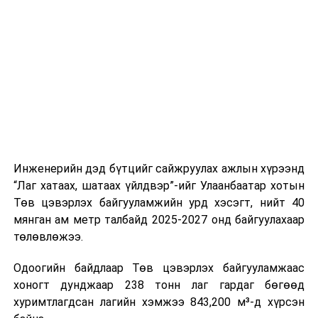
буудал болон арга хэмжээний байршилд хүргэх үе
шат, маршрут, хөдөлгөөний зохион байгуулалт,
цагийн менежмент, мэдээлэл дамжуулах журам,
холбогдох байгууллагуудын уялдаа холбоо, аюулгүй
ажиллагааны чиглэлээр жолооч нарыг сургалт, арга
зүйгээр хангаж байна.
Мөн зам тээврийн осол, саатал болон бусад эрсдэл,
онцгой нөхцөл үүссэн үед авах арга хэмжээ, ачаалал
ихтэй нөхцөлд тайван, зөв, шуурхай шийдвэр гаргах,
Инженерийн дэд бүтцийг сайжруулах ажлын хүрээнд
өдөр тутмын ажлын бэлэн байдлыг хангах зэрэг
“Лаг хатаах, шатаах үйлдвэр”-ийг Улаанбаатар хотын
практик ур чадварыг сургалтын хөтөлбөрт тусгажээ.
Төв цэвэрлэх байгууламжийн урд хэсэгт, нийт 40
мянган ам метр талбайд 2025-2027 онд байгуулахаар
Сургалтыг танилцуулах лекц, асуулт-хариулт,
төлөвлөжээ.
жишээнд суурилсан сургалт, багаар ажиллах дасгал,
маршрут болон тээвэрлэлтийн урсгалын зураглалтай
Одоогийн байдлаар Төв цэвэрлэх байгууламжаас
танилцах, онцгой нөхцөлд ажиллах дадлага зэрэг
хоногт дунджаар 238 тонн лаг гардаг бөгөөд
онол, практик хосолсон хэлбэрээр зохион байгуулж
хуримтлагдсан лагийн хэмжээ 843,200 м³-д хүрсэн
байна.