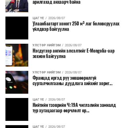
арилгахад анхаарч байна
ЦАГ ҮЕ
2026/08/07
Улаанбаатарт хоногт 250 м³ лаг боловсруулах
үйлдвэр байгуулна
УЛСТӨР НИЙГЭМ
2026/08/07
Нэгдүгээр ангийн элсэлтийг E-Mongolia-аар
зохион байгуулна
УЛСТӨР НИЙГЭМ
2026/08/07
Францад иргэд рүү зөвшөөрөлгүй
сурталчилгааны дуудлага хийхийг хориг...
ЦАГ ҮЕ
2026/08/07
Нийтийн тээврийн Ч:19А чиглэлийн замналд
түр хугацаагаар өөрчлөлт ор...
ЦАГ ҮЕ
2026/08/07