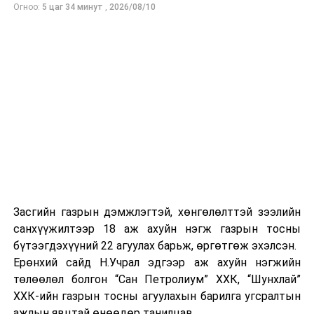
Үзэсгэлэнг 300 мянган хүн үзэхээр захиалга өгсөн
Огноо:
5 цаг 34 минут
,
2026/08/10
бөгөөд Герман болон Европын орнуудын иргэд аялах
орны сонголт, аяллын маршрутаа эндээс хийдэг
байна.
Олон Улсын “СМТ Штуттгарт” үзэсгэлэнгээр Монгол
орныг гадаадад сурталчлах ажил ийнхүү эхэллээ.
Эх сурвалж: БОАЖЯ
УНШСАН:
1899
ДАРААХ МЭДЭЭ
Болзолт уралдааны ажлын хэсэг анхны хурлаа
хийлээ
ӨМНӨХ МЭДЭЭ
Засгийн газрын дэмжлэгтэй, хөнгөлөлттэй зээлийн
Мал, махны бэлтгэн нийлүүлэлт, нөөц, экспортын
санхүүжилтээр 18 аж ахуйн нэгж газрын тосны
асуудлаар хяналт шалгалт хийж, санал, дүгнэлт гаргах
бүтээгдэхүүний 22 агуулах барьж, өргөтгөж эхэлсэн.
ажлын хэсэг хуралдав
Ерөнхий сайд Н.Учрал эдгээр аж ахуйн нэгжийн
төлөөлөл болгон “Сан Петролиум” ХХК, “Шунхлай”
ХХК-ийн газрын тосны агуулахын барилга угсралтын
ажлын явцтай өнөөдөр танилцав.