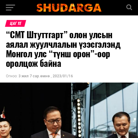
ЦАГ ҮЕ
“СМТ Штуттгарт” олон улсын
аялал жуулчлалын үзэсгэлэнд
Монгол улс “түнш орон”-оор
оролцож байна
Огноо:
3 жил 7 сар.өмнө
,
2023/01/16