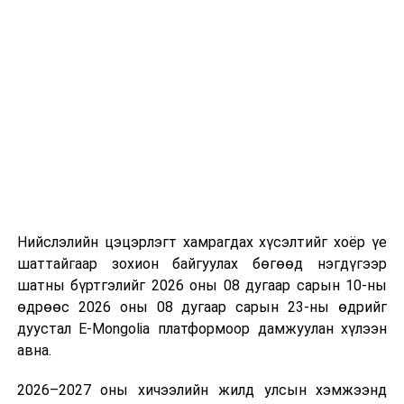
“Сан Петролиум” ХХК нь Сонгинохайрхан дүүргийн 20
дугаар хороонд 16,000м³ үүнээс 8000м3-ийн
багтаамжтай савыг өөрийн хөрөнгө оруулалтаар
барьж байна. Үлдсэн 8000м3 агуулахын нийт хөрөнгө
оруулалтын хэмжээ нь 10.0 тэрбум төгрөг бөгөөд
жилийн есөн хувийн хүүтэй хөнгөлөлттэй зээлийн
хүрээнд 10.0 тэрбум төгрөгийн санхүүжилт
Нийслэлийн цэцэрлэгт хамрагдах хүсэлтийг хоёр үе
арилжааны банкнаас авчээ. Газрын тосны
шаттайгаар зохион байгуулах бөгөөд нэгдүгээр
бүтээгдэхүүний агуулахын барилга угсралтын ажлын
шатны бүртгэлийг 2026 оны 08 дугаар сарын 10-ны
гүйцэтгэл 95 хувьтай байгаа бөгөөд 2026 оны
өдрөөс 2026 оны 08 дугаар сарын 23-ны өдрийг
наймдугаар сарын 20-ны дотор бүрэн дуусгаж,
дуустал E-Mongolia платформоор дамжуулан хүлээн
ашиглалтад оруулах гэж байна. Эдгээр агуулах
авна.
ашиглалтад орсноор Улаанбаатар хотын АИ-92-ийн
хэрэглээний 13 хоногийн хэрэгцээг бүрэн хангах юм.
2026–2027 оны хичээлийн жилд улсын хэмжээнд
Ерөнхий сайд тус агуулахыг ашиглалтад хүлээн