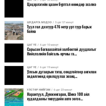
Цэцэрлэгийн цахим бүртгэл өнөөдөр эхэлнэ
ШУДАРГА МЭДЭЭ
5 цаг 57 минут
Туул гол дээгүүр 476 метр урт гүүр барьж
байна
ЦАГ ҮЕ
6 цаг 10 минут
Сарьсан багваахайтай холбоотой дуудлагыг
Ерөнхий сайд хэлсэн үгэндээ, Манай Засгийн газар 33
Нийслэлийн байгаль орчны га...
жилийн дараа анх удаа 22 шатахууны нөөц сав барих
ажил эхлүүлсэн. Мөн хоёр жил гацсан Газрын тос
ЦАГ ҮЕ
6 цаг 19 минут
боловсруулах үйлдвэрийн ажлыг гацаанаас гаргалаа.
Улсын дугаарын тэгш, сондгойгоор ангилан
Үр дүнд нь 20 хувийн гүйцэтгэлтэй гацсан
хөдөлгөөнд оролцуулах зохиц...
үйлдвэрийн бүтээн байгуулалт 60 хувьд хүрч
үргэлжилж байна. 30 жил гацсан газрын тос
УЛСТӨР НИЙГЭМ
6 цаг 23 минут
нийлүүлэх, эрэл хайгуулын ажлыг эхлүүллээ. 14
Нарантуул, Дүнжингарав, Шинэ 100 айл
байршилд Олон улсын нээлттэй сонгон шалгаруулалт
худалдааны төвүүдийн авто зогсо...
зарласан. Засгийн газар үнийн өсөлтийн эсрэг, дэлхий