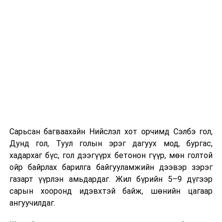
хамрагдсан бол тухайн цэцэрлэгтээ
"Үргэлжлүүлж явах" эсэх сонголтыг хийх
Хэрэв шилжилт хөдөлгөөн хийх бол 2026 оны
08 дугаар сарын 07-ны өдрөөс өмнө
баталгаажуулсан байх.
Харин “Шунхлай” ХХК 100,000 м³ буюу Монгол Улсад
хамгийн том хүчин чадалтайд тооцогдох газрын
тосны бүтээгдэхүүний агуулахыг
Сонгинохайрхандүүргийн 21 дүгээр хороонд барьж
байна. Тус бүр нь 14,000 м³ нэрлэсэн багтаамжтай, 36
Сарьсан багваахайн Нийслэл хот орчимд Сэлбэ гол,
метрийн диаметр, 14.5 метрийн өндөртэй долоон
Дунд гол, Туул голын эрэг дагуух мод, бургас,
босоо ган сав барихаар төлөвлөсөн. Нийт хөрөнгө
хадархаг бүс, гол дээгүүрх бетонон гүүр, мөн голтой
оруулалтын хэмжээ 151.26 тэрбум төгрөг бөгөөд
ойр байрлах барилга байгууламжийн дээвэр зэрэг
жилийн 9 хувийн хүүтэй хөнгөлөлттэй зээлийн
газарт үүрлэн амьдардаг. Жил бүрийн 5–9 дүгээр
хүрээнд арилжааны банкнаас 151.0 тэрбумын
сарын хооронд идэвхтэй байж, шөнийн цагаар
санхүүжилт авсан байна. Газрын тосны
ангуучилдаг.
бүтээгдэхүүний агуулахын барилга угсралтын ажлын