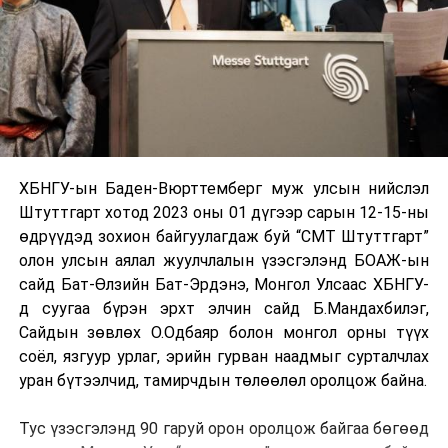
ХБНГУ-ын Баден-Вюрттемберг муж улсын нийслэл
Штуттгарт хотод 2023 оны 01 дүгээр сарын 12-15-ны
өдрүүдэд зохион байгуулагдаж буй “CMT Штуттгарт”
олон улсын аялал жуулчлалын үзэсгэлэнд БОАЖ-ын
сайд Бат-Өлзийн Бат-Эрдэнэ, Монгол Улсаас ХБНГУ-
д суугаа бүрэн эрхт элчин сайд Б.Мандахбилэг,
Сайдын зөвлөх О.Одбаяр болон монгол орны түүх
соёл, язгуур урлаг, эрийн гурван наадмыг сурталчлах
уран бүтээлчид, тамирчдын төлөөлөл оролцож байна.
Тус үзэсгэлэнд 90 гаруй орон оролцож байгаа бөгөөд