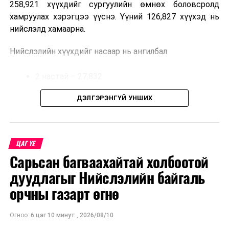
258,921 хүүхдийг сургуулийн өмнөх боловсролд
авахад зөвшөөрлийн саад бэрхшээл учруулахгүй
хамруулах хэрэгцээ үүснэ. Үүний 126,827 хүүхэд нь
байхыг холбогдох албаныханд үүрэг болгов.
нийслэлд хамаарна.
Нийслэлийн хүүхдийг насаар нь ангилбал
2 настай – 27,832
3 настай – 31,303
ДЭЛГЭРЭНГҮЙ УНШИХ
4 настай – 32,002
5 настай – 35,690 хүүхэд байна.
ЦАГ ҮЕ
Сарьсан багваахайтай холбоотой
Иргэд хүүхдээ цэцэрлэгт хамруулах үйлчилгээг
авахдаа дараах зүйлсийг анхаарна уу.
дуудлагыг Нийслэлийн байгаль
орчны газарт өгнө
Өөрийн болон хүүхдийнхээ хаягийн бүртгэл,
мэдээллийг нягталж, баталгаажуулсан байх
Огноо:
6 цаг 10 минут
,
2026/08/10
Таны хүүхэд өнгөрсөн жил цэцэрлэгт