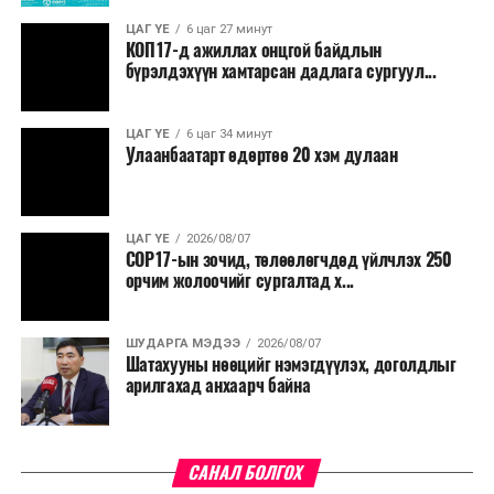
дахины нөхцөл байдлаас хамаарч эх орондоо үүсэх
ЦАГ ҮЕ
6 цаг 27 минут
сөрөг нөлөөг даван туулахын төлөө бүх шатандаа
КОП17-д ажиллах онцгой байдлын
хичээн ажиллаж байна хэмээв.
бүрэлдэхүүн хамтарсан дадлага сургуул...
ЦАГ ҮЕ
6 цаг 34 минут
Улаанбаатарт өдөртөө 20 хэм дулаан
ЦАГ ҮЕ
2026/08/07
COP17-ын зочид, төлөөлөгчдөд үйлчлэх 250
орчим жолоочийг сургалтад х...
ШУДАРГА МЭДЭЭ
2026/08/07
Шатахууны нөөцийг нэмэгдүүлэх, доголдлыг
арилгахад анхаарч байна
САНАЛ БОЛГОХ