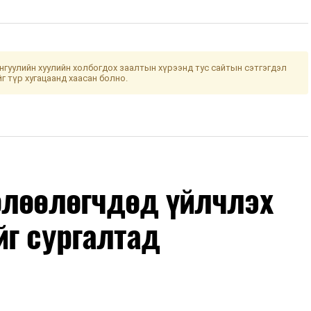
гуулийн хуулийн холбогдох заалтын хүрээнд тус сайтын сэтгэгдэл
йг түр хугацаанд хаасан болно.
өлөөлөгчдөд үйлчлэх
йг сургалтад