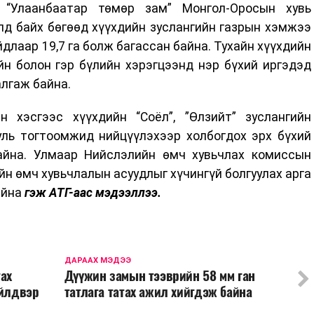
ь “Улаанбаатар төмөр зам” Монгол-Оросын хувь
д байх бөгөөд хүүхдийн зуслангийн газрын хэмжээ
йдлаар 19,7 га болж багассан байна. Тухайн хүүхдийн
йн болон гэр бүлийн хэрэгцээнд нэр бүхий иргэдэд
лгаж байна.
 хэсгээс хүүхдийн “Соёл”, ”Өлзийт” зуслангийн
ууль тогтоомжид нийцүүлэхээр холбогдох эрх бүхий
айна. Улмаар Нийслэлийн өмч хувьчлах комиссын
йн өмч хувьчлалын асуудлыг хүчингүй болгуулах арга
айна
гэж АТГ-аас мэдээллээ.
ДАРААХ МЭДЭЭ
гах
Дүүжин замын тээврийн 58 мм ган
үйлдвэр
татлага татах ажил хийгдэж байна