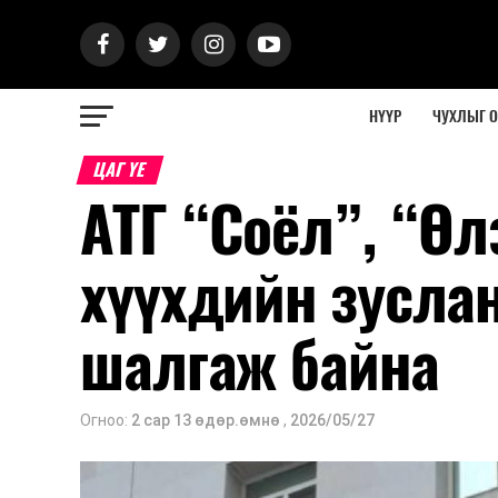
НҮҮР
ЧУХЛЫГ 
ЦАГ ҮЕ
АТГ “Соёл”, “Өл
хүүхдийн зусла
шалгаж байна
Огноо:
2 сар 13 өдөр.өмнө
,
2026/05/27