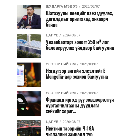
ШУДАРГА МЭДЭЭ
2026/08/07
Шатахууны нөөцийг нэмэгдүүлэх,
доголдлыг арилгахад анхаарч
байна
ЦАГ ҮЕ
2026/08/07
Улаанбаатарт хоногт 250 м³ лаг
боловсруулах үйлдвэр байгуулна
УЛСТӨР НИЙГЭМ
2026/08/07
Нэгдүгээр ангийн элсэлтийг E-
Mongolia-аар зохион байгуулна
УЛСТӨР НИЙГЭМ
2026/08/07
Францад иргэд рүү зөвшөөрөлгүй
сурталчилгааны дуудлага
хийхийг хориг...
ЦАГ ҮЕ
2026/08/07
Нийтийн тээврийн Ч:19А
чиглэлийн замналд түр