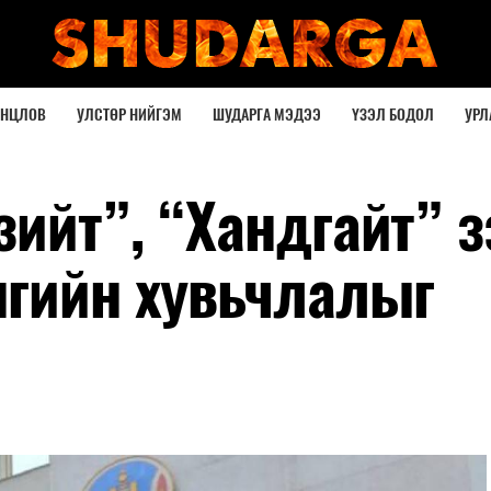
ОНЦЛОВ
УЛСТӨР НИЙГЭМ
ШУДАРГА МЭДЭЭ
ҮЗЭЛ БОДОЛ
УРЛ
зийт”, “Хандгайт” з
нгийн хувьчлалыг