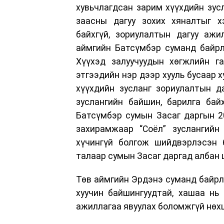
хувьчлагдсан зарим хүүхдийн зусл
заасны дагуу зохих хяналтыг х
байхгүй, зориулалтын дагуу ажи
аймгийн Батсүмбэр суманд байрл
Хүүхэд залуучуудын хөгжлийн г
этгээдийн нэр дээр хууль бусаар х
хүүхдийн зусланг зориулалтын д
зуслангийн байшин, барилга бай
Батсүмбэр сумын Засаг даргын 2
захирамжаар “Соёл” зуслангийн
хүчингүй болгож шийдвэрлэсэн 
талаар сумын Засаг даргад албан 
Төв аймгийн Эрдэнэ суманд байрла
хуучин байшингуудтай, хашаа нь 
ажиллагаа явуулах боломжгүй нөх