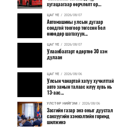
хугацаагаар өөрчлөлт ор...
ЦАГ ҮЕ
2026/08/07
Автомашины улсын дугаар
сондгой тоогоор төгссөн бол
өнөөдөр шатахуун...
ЦАГ ҮЕ
2026/08/07
Улаанбаатарт өдөртөө 30 хэм
дулаан
ЦАГ ҮЕ
2026/08/06
Улсын чанартай хатуу хучилттай
авто замын талаас илүү хувь нь
13-аас...
УЛСТӨР НИЙГЭМ
2026/08/06
Засгийн газар энэ оныг дуустал
санхүүгийн хэмнэлтийн горимд
шилжинэ