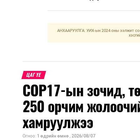
АНХААРУУЛГА: УИХ-ын 2024 оны ээлжит сон
хэсги
ЦАГ ҮЕ
COP17-ын зочид, т
250 орчим жолоочи
хамруулжээ
Огноо:
1 өдрийн өмнө
,
2026/08/07