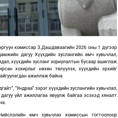
эргүүн комиссар З.Дашдаваагийн 2026 оны 1 дүгээр
амжийн дагуу Хүүхдийн зуслангийн өмч хувьчлал,
дал, хүүхдийн зусланг зориулалтын бусаар ашиглаж
ирсан хохирлыг нөхөн төлүүлэх, хүүхдийн эрхийг
байгуулагдан ажиллаж байна.
дгайт”, “Ундраа” зэрэг хүүхдийн зуслангийн хувьчлал,
 дагуу үйл ажиллагаа явуулж байгаа эсэхэд хяналт
на.
ийслэлийн өмч хувьчлах комиссын тогтоолоор