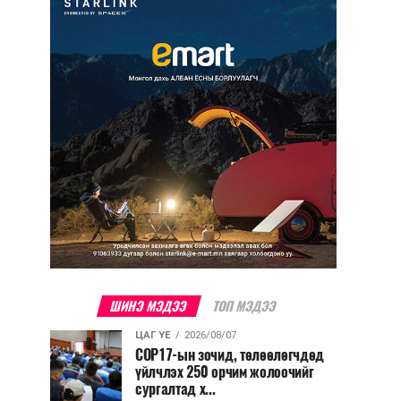
ШИНЭ МЭДЭЭ
ТОП МЭДЭЭ
ЦАГ ҮЕ
2026/08/07
COP17-ын зочид, төлөөлөгчдөд
үйлчлэх 250 орчим жолоочийг
сургалтад х...