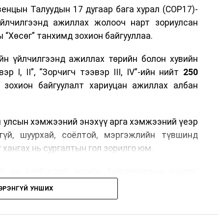
енцын Талуудын 17 дугаар бага хурал (COP17)-
үйлчилгээнд ажиллах жолооч нарт зориулсан
 “Хөсөг” танхимд зохион байгууллаа.
йн үйлчилгээнд ажиллах төрийн болон хувийн
р I, II”, “Зорчигч тээвэр III, IV”-ийн нийт
250
н зохион байгуулалт хариуцан ажиллах албан
н улсын хэмжээний энэхүү арга хэмжээний үеэр
гүй, шуурхай, соёлтой, мэргэжлийн түвшинд
 хангах нь сургалтын гол зорилго юм.
, ач холбогдол, зохион байгуулалтын онцлог,
лчилгээний стандарт, жолооч нарын үүрэг
ЭРЭНГҮЙ УНШИХ
й соёл, ёс зүй, мэргэжлийн харилцааны талаар