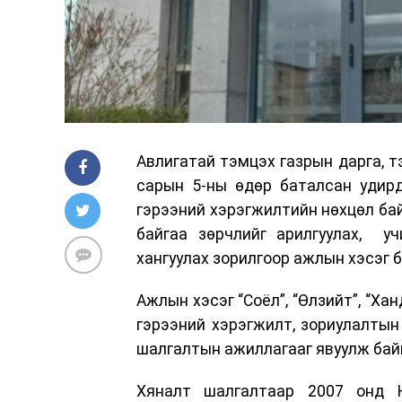
Авлигатай тэмцэх газрын дарга, т
сарын 5-ны өдөр баталсан удирд
гэрээний хэрэгжилтийн нөхцөл бай
байгаа зөрчлийг арилгуулах, уч
хангуулах зорилгоор ажлын хэсэг 
Ажлын хэсэг “Соёл”, “Өлзийт”, “Хан
гэрээний хэрэгжилт, зориулалтын
шалгалтын ажиллагааг явуулж бай
Хяналт шалгалтаар 2007 онд Н