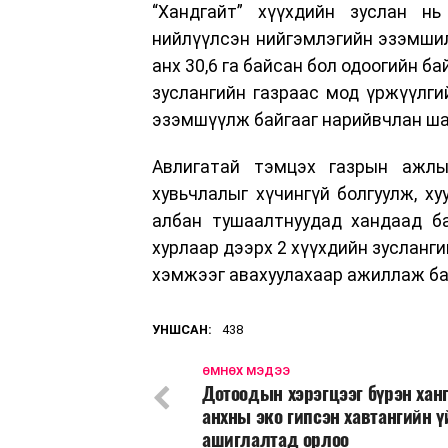
“Хандгайт” хүүхдийн зуслан н
нийлүүлсэн нийгэмлэгийн эзэмшил
анх 30,6 га байсан бол одоогийн ба
зуслангийн газраас мод үржүүлги
эзэмшүүлж байгааг нарийвчлан ша
Авлигатай тэмцэх газрын ажлын
хувьчлалыг хүчингүй болгуулж, х
албан тушаалтнуудад хандаад б
хурлаар дээрх 2 хүүхдийн зусланги
хэмжээг авахуулахаар ажиллаж б
УНШСАН:
438
ӨМНӨХ МЭДЭЭ
Дотоодын хэрэгцээг бүрэн хан
анхны эко гипсэн хавтангийн 
ашиглалтад орлоо