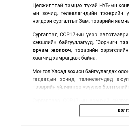
Цөлжилттэй тэмцэх тухай НҮБ-ын конв
ын зочид, төлөөлөгчдийн тээврийн 
нэгдсэн сургалтыг Зам, тээврийн яамны
Сургалтад COP17-ын үеэр автотээври
хэвшлийн байгууллагууд, “Зорчигч тээвэ
орчим жолооч
, тээврийн хэрэгслий
хаагчид хамрагдаж байна.
Монгол Улсад зохион байгуулагдах оло
гадаадын зочид, төлөөлөгчдөд аюул
тээврийн үйлчилгээ үзүүлэх бэлтгэлийг
Сургалтаар COP17-ын ерөнхий ойлголт
зочид, төлөөлөгчдийн ангилал, үй
ДЭЛГ
хариуцлага, сахилга бат, үйлчилгээни
нэгдсэн мэдээлэл өгчээ.