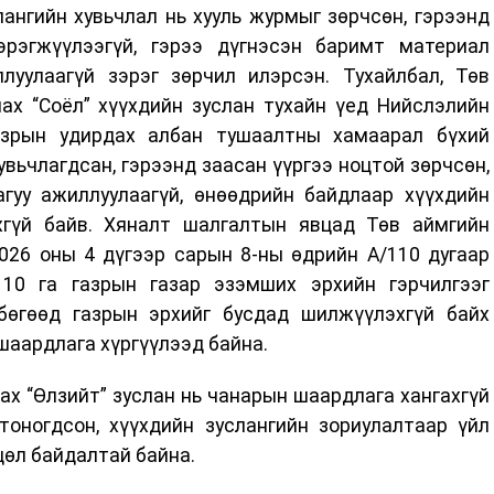
ангийн хувьчлал нь хууль журмыг зөрчсөн, гэрээнд
эрэгжүүлээгүй, гэрээ дүгнэсэн баримт материал
ллуулаагүй зэрэг зөрчил илэрсэн. Тухайлбал, Төв
ах “Соёл” хүүхдийн зуслан тухайн үед Нийслэлийн
азрын удирдах албан тушаалтны хамаарал бүхий
увьчлагдсан, гэрээнд заасан үүргээ ноцтой зөрчсөн,
агуу ажиллуулаагүй, өнөөдрийн байдлаар хүүхдийн
хгүй байв. Хяналт шалгалтын явцад Төв аймгийн
026 оны 4 дүгээр сарын 8-ны өдрийн А/110 дугаар
 10 га газрын газар эзэмших эрхийн гэрчилгээг
бөгөөд газрын эрхийг бусдад шилжүүлэхгүй байх
шаардлага хүргүүлээд байна.
х “Өлзийт” зуслан нь чанарын шаардлага хангахгүй
тоногдсон, хүүхдийн зуслангийн зориулалтаар үйл
цөл байдалтай байна.