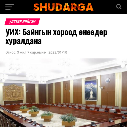
УЛСТӨР НИЙГЭМ
УИХ: Байнгын хороод өнөөдөр
хуралдана
Огноо:
3 жил 7 сар.өмнө
,
2023/01/10