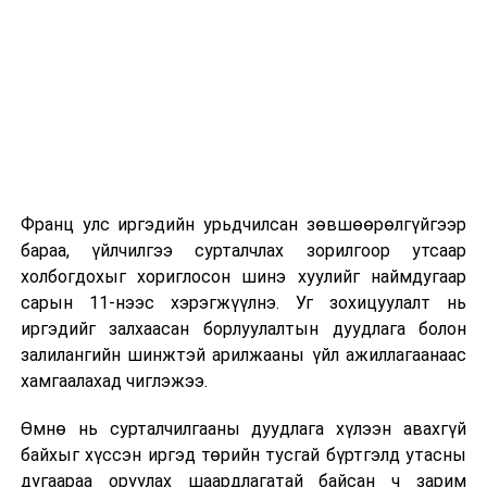
хэмжээний
тухай” Улсын
2026 оны 9 дүгээр сарын 1-нээс цахимаар
Их Хурлын
эхэлнэ.
тогтоолын
2026 оны 9 дүгээр сарын 14-нөөс танхимаар
төсөл
үргэлжилнэ.
2
Төсвийн
· Байнгын
10.00
“Жа
Оюутны дотуур байр
байнгын
хорооны
Д.Сүх
Франц улс иргэдийн урьдчилсан зөвшөөрөлгүйгээр
хороо
тогтоолын
2026 оны 9 дүгээр сарын 13-наас оюутнуудыг
бараа, үйлчилгээ сурталчлах зорилгоор утсаар
төсөл /
дотуур байранд оруулж эхэлнэ.
холбогдохыг хориглосон шинэ хуулийг наймдугаар
Цаглавар
Сургууль, цэцэрлэгийн үйл ажиллагааны
сарын 11-нээс хэрэгжүүлнэ. Уг зохицуулалт нь
батлах тухай
/
зохицуулалт
иргэдийг залхаасан борлуулалтын дуудлага болон
· Байнгын
залилангийн шинжтэй арилжааны үйл ажиллагаанаас
2026 оны 8 дугаар сарын 17–28-ны өдрүүдэд
хорооны
хамгаалахад чиглэжээ.
нийслэлийн бүх сургууль, цэцэрлэгт ажлын
тогтоолын
Өмнө нь сурталчилгааны дуудлага хүлээн авахгүй
байранд элсэлт, бүртгэл болон бусад аливаа
төсөл /
Төрийн
байхыг хүссэн иргэд төрийн тусгай бүртгэлд утасны
арга хэмжээ зохион байгуулахгүй болно.
болон орон
дугаараа оруулах шаардлагатай байсан ч зарим
нутгийн