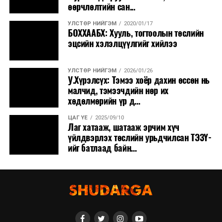
өөрчлөлтийн сан...
Их Хурлын
тогтоолын
УЛСТӨР НИЙГЭМ
2020/01/17
төсөл
/
Засгийн
БОХХААБХ: Хууль, тогтоолын төслийн
эцсийн хэлэлцүүлгийг хийлээ
газар
2023.01.03-ны
өдөр өргөн
УЛСТӨР НИЙГЭМ
2026/01/26
мэдүүлсэн,
У.Хүрэлсүх: Тэмээ хоёр дахин өссөн нь
малчид, тэмээчдийн нөр их
анхны
хөдөлмөрийн үр д...
хэлэлцүүлэг,
нэн яаралтай
/
ЦАГ ҮЕ
2025/09/10
Лаг хатааж, шатааж эрчим хүч
үйлдвэрлэх төслийн урьдчилсан ТЭЗҮ-
6
Хууль зүйн
·
“Иргэний
15.00
“Их
ийг батлаад байн...
байнгын
ба арилжааны
Чинги
хороо
хэргийн талаар
эрх зүйн болон
шүүхийн
харилцан
туслалцаа