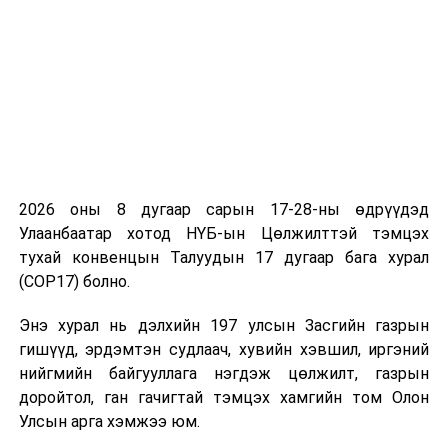
төсөл болон
хамт өргөн
мэдүүлсэн
хуулийн
төслүүд
/
Засгийн газар
2022.11.28-ны
өдөр өргөн
мэдүүлсэн,
2026 оны 8 дугаар сарын 17-28-ны өдрүүдэд
анхны
Улаанбаатар хотод НҮБ-ын Цөлжилттэй тэмцэх
хэлэлцүүлэг
/
тухай конвенцын Талуудын 17 дугаар бага хурал
(COP17) болно.
· “Хууль
баталсантай
Энэ хурал нь дэлхийн 197 улсын Засгийн газрын
холбогдуулан
гишүүд, эрдэмтэн судлаач, хувийн хэвшил, иргэний
авах арга
нийгмийн байгууллага нэгдэж цөлжилт, газрын
хэмжээний
доройтол, ган гачигтай тэмцэх хамгийн том Олон
тухай” Улсын
Улсын арга хэмжээ юм.
Их Хурлын