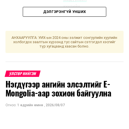
хуулийн
ДЭЛГЭРЭНГҮЙ УНШИХ
төслүүд
/
Улсын Их
Хурлын гишүүн
Б.Жавхлан
АНХААРУУЛГА: УИХ-ын 2024 оны ээлжит сонгуулийн хуулийн
нарын 18
холбогдох заалтын хүрээнд тус сайтын сэтгэгдэл хэсгийг
түр хугацаанд хаасан болно.
гишүүн
2016.12.28-ны
өдөр өргөн
мэдүүлсэн,
УЛСТӨР НИЙГЭМ
эцсийн
Нэгдүгээр ангийн элсэлтийг E-
хэлэлцүүлэг
/
Mongolia-аар зохион байгуулна
·
Аялал
жуулчлалын
Огноо:
1 өдрийн өмнө
,
2026/08/07
тухай хуулийн
шинэчилсэн
найруулгын