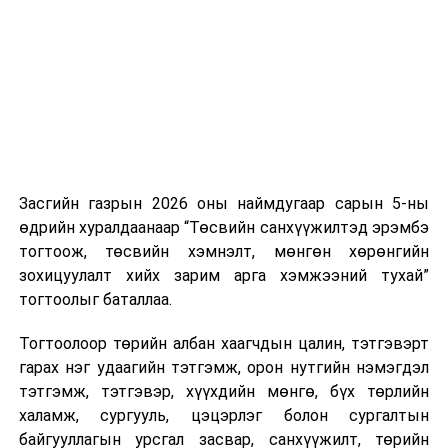
нэгжийг 375 мянга хүртэлх еврогоор торгох
· Зөрчил
боломжтой. Харин хэрэглэгч өөрөө зөвшөөрсөн,
шалган
эсвэл тухайн компанитай өмнө нь гэрээний
шийдвэрлэх
харилцаатай бөгөөд шинэ үйлчилгээ санал болгож
тухай хуульд
буй тохиолдолд хориг үйлчлэхгүй. Иргэд
өөрчлөлт
зөвшөөрөлгүй дуудлагын талаар төрийн цахим
оруулах тухай
хуудсаар мэдээлэх боломжтой.
хуулийн төсөл
/
Засгийн газар
Засгийн газрын 2026 оны наймдугаар сарын 5-ны
Шинэ хууль Францын зах зээлд үйлчилдэг гадаадын
2022.09.29-ний
өдрийн хуралдаанаар “Төсвийн санхүүжилтэд эрэмбэ
дуудлагын төвүүдэд нөлөөлөхөөр байна. Тухайлбал,
өдөр Төрийн
тогтоож, төсвийн хэмнэлт, мөнгөн хөрөнгийн
Мароккогийн дуудлагын төвүүдийн орлогын 80 гаруй
хяналт
зохицуулалт хийх зарим арга хэмжээний тухай”
хувь Францын зах зээлээс бүрддэг бөгөөд тус улсын
шалгалтын
тогтоолыг баталлаа.
40–50 мянган ажлын байр эрсдэлд орж болзошгүйг
тухай хуульд
Мароккогийн хөдөлмөр эрхлэлтийн сайд мэдэгджээ.
нэмэлт,
Тогтоолоор төрийн албан хаагчдын цалин, тэтгэвэрт
өөрчлөлт
гарах нэг удаагийн тэтгэмж, орон нутгийн нэмэгдэл
оруулах тухай
тэтгэмж, тэтгэвэр, хүүхдийн мөнгө, бүх төрлийн
хуулийн
халамж, сургууль, цэцэрлэг болон сургалтын
төсөлтэй хамт
байгууллагын урсгал засвар, санхүүжилт, төрийн