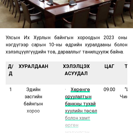
Улсын Их Хурлын байнгын хороодын 2023 оны
нэгдүгээр сарын 10-ны өдрийн хуралдааны болон
хэлэлцүүлгүүдийн тов, дарааллыг танилцуулж байна.
Д/
ХУРАЛДААН
ХЭЛЭЛЦЭХ
ЦАГ
ТА
Д
АСУУДАЛ
1
Эдийн
·
Хөрөнгө
09.00
“Их
засгийн
оруулалтын
Чинги
байнгын
банкны тухай
хороо
хуулийн төсөл
болон хамт
өргөн
мэдүүлсэн