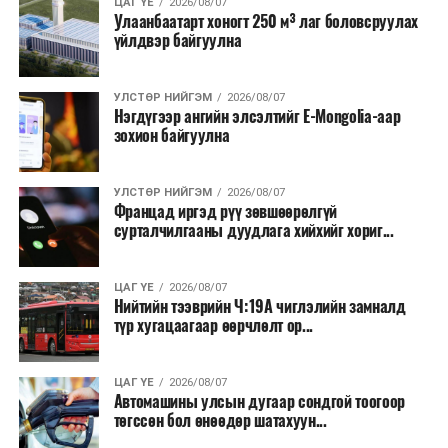
ЦАГ ҮЕ
2026/08/07
Мөн бүх шатны төсвийн ерөнхийлөн захирагч нарт
Улаанбаатарт хоногт 250 м³ лаг боловсруулах
үйлдвэр байгуулна
салбар бүрдээ урсгал зардлыг 20 хувиар бууруулах,
нөхөн томилгоо хийхгүй байх, аялал, амралт, зугаалга,
хамт олны урлаг, спортын арга хэмжээг зохион
УЛСТӨР НИЙГЭМ
2026/08/07
байгуулахгүй байх, төрийн албанд шинэ орон тоо бий
Нэгдүгээр ангийн элсэлтийг E-Mongolia-аар
зохион байгуулна
болгохгүй байх, эрчим хүчний хэрэглээг хэмнэх, хурал,
сургалтыг цахим хэлбэрт шилжүүлэх, төрийн албан
хаагчдыг зарим өдрүүдэд цахимаар ажиллуулах арга
УЛСТӨР НИЙГЭМ
2026/08/07
хэмжээг үргэлжлүүлэхийг үүрэг болголоо.
Францад иргэд рүү зөвшөөрөлгүй
сурталчилгааны дуудлага хийхийг хориг...
Төсвийн сахилга бат сайжирч, эдийн засгийн нөхцөл
байдал хэвийн болсон тохиолдолд эдгээр
ЦАГ ҮЕ
2026/08/07
хязгаарлалтыг үе шаттайгаар сулруулах юм.
Нийтийн тээврийн Ч:19А чиглэлийн замналд
түр хугацаагаар өөрчлөлт ор...
ЦАГ ҮЕ
2026/08/07
Автомашины улсын дугаар сондгой тоогоор
төгссөн бол өнөөдөр шатахуун...