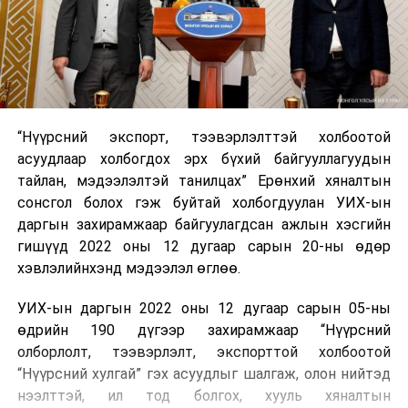
“Нүүрсний экспорт, тээвэрлэлттэй холбоотой
асуудлаар холбогдох эрх бүхий байгууллагуудын
тайлан, мэдээлэлтэй танилцах” Ерөнхий хяналтын
сонсгол болох гэж буйтай холбогдуулан УИХ-ын
даргын захирамжаар байгуулагдсан ажлын хэсгийн
гишүүд 2022 оны 12 дугаар сарын 20-ны өдөр
хэвлэлийнхэнд мэдээлэл өглөө.
УИХ-ын даргын 2022 оны 12 дугаар сарын 05-ны
өдрийн 190 дүгээр захирамжаар “Нүүрсний
олборлолт, тээвэрлэлт, экспорттой холбоотой
“Нүүрсний хулгай” гэх асуудлыг шалгаж, олон нийтэд
нээлттэй, ил тод болгох, хууль хяналтын