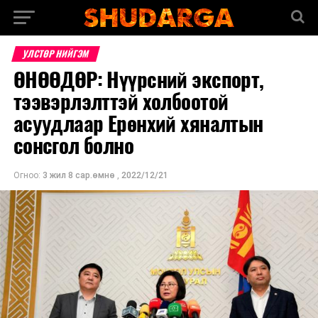
УЛСТӨР НИЙГЭМ
ӨНӨӨДӨР: Нүүрсний экспорт,
тээвэрлэлттэй холбоотой
асуудлаар Ерөнхий хяналтын
сонсгол болно
Огноо:
3 жил 8 сар.өмнө
,
2022/12/21