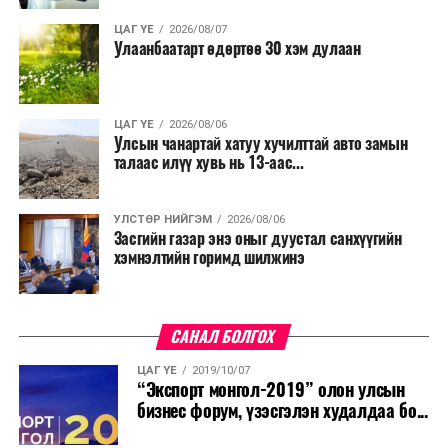
ЦАГ ҮЕ
2026/08/07
Улаанбаатарт өдөртөө 30 хэм дулаан
ЦАГ ҮЕ
2026/08/06
Улсын чанартай хатуу хучилттай авто замын
талаас илүү хувь нь 13-аас...
УЛСТӨР НИЙГЭМ
2026/08/06
Засгийн газар энэ оныг дуустал санхүүгийн
хэмнэлтийн горимд шилжинэ
САНАЛ БОЛГОХ
ЦАГ ҮЕ
2019/10/07
“Экспорт монгол-2019” олон улсын
бизнес форум, үзэсгэлэн худалдаа бо...