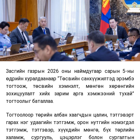
дуудлага тутамд 75 мянга хүртэлх евро, аж ахуйн
нэгжийг 375 мянга хүртэлх еврогоор торгох
боломжтой. Харин хэрэглэгч өөрөө зөвшөөрсөн,
эсвэл тухайн компанитай өмнө нь гэрээний
харилцаатай бөгөөд шинэ үйлчилгээ санал болгож
буй тохиолдолд хориг үйлчлэхгүй. Иргэд
зөвшөөрөлгүй дуудлагын талаар төрийн цахим
хуудсаар мэдээлэх боломжтой.
Засгийн газрын 2026 оны наймдугаар сарын 5-ны
Шинэ хууль Францын зах зээлд үйлчилдэг гадаадын
өдрийн хуралдаанаар “Төсвийн санхүүжилтэд эрэмбэ
дуудлагын төвүүдэд нөлөөлөхөөр байна. Тухайлбал,
тогтоож, төсвийн хэмнэлт, мөнгөн хөрөнгийн
Мароккогийн дуудлагын төвүүдийн орлогын 80 гаруй
зохицуулалт хийх зарим арга хэмжээний тухай”
хувь Францын зах зээлээс бүрддэг бөгөөд тус улсын
тогтоолыг баталлаа.
40–50 мянган ажлын байр эрсдэлд орж болзошгүйг
Мароккогийн хөдөлмөр эрхлэлтийн сайд мэдэгджээ.
Тогтоолоор төрийн албан хаагчдын цалин, тэтгэвэрт
гарах нэг удаагийн тэтгэмж, орон нутгийн нэмэгдэл
тэтгэмж, тэтгэвэр, хүүхдийн мөнгө, бүх төрлийн
халамж, сургууль, цэцэрлэг болон сургалтын