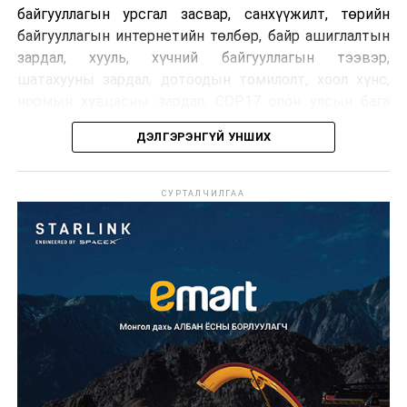
байгууллагын урсгал засвар, санхүүжилт, төрийн
байгууллагын интернетийн төлбөр, байр ашиглалтын
зардал, хууль, хүчний байгууллагын тээвэр,
шатахууны зардал, дотоодын томилолт, хоол хүнс,
нормын хувцасны зардал, COP17 олон улсын бага
хурлын зардал, Засгийн газрын өр, орон нутгийн нөөц
ДЭЛГЭРЭНГҮЙ УНШИХ
хөрөнгийн санхүүжилтийг хэвийн үргэлжлүүлэхээр
шийдвэрлэжээ.
СУРТАЛЧИЛГАА
Харин дараах зардлыг хязгаарлахаар болсон байна.
Үүнд:
Олон улсын болон Засгийн газрын
шийдвэртэйгээс бусад хурал, зөвлөгөөн, ой,
тэмдэглэлт өдөр, найр наадам, соёлын арга
хэмжээ;
Урьдчилан төлөвлөсөн төрийн өндөр албан
тушаалтны томилолтоос бусад гадаад