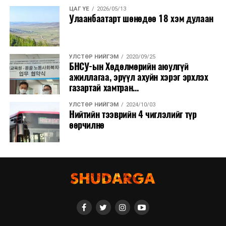
ЦАГ ҮЕ
2026/05/13
Улаанбаатарт шөнөдөө 18 хэм дулаан
УЛСТӨР НИЙГЭМ
2020/09/25
БНСУ-ын Хөдөлмөрийн аюулгүй
ажиллагаа, эрүүл ахуйн хэрэг эрхлэх
газартай хамтран...
УЛСТӨР НИЙГЭМ
2024/10/03
Нийтийн тээврийн 4 чиглэлийг түр
өөрчилнө