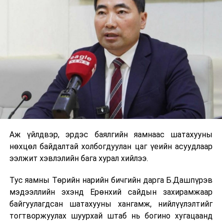
ДАРААХ МЭДЭЭ
Төсвийн зарлагын хяналтын дэд хороо хуралдав
ӨМНӨХ МЭДЭЭ
Төсвийн байнгын хороо өнөөдөр хуралдана
Аж үйлдвэр, эрдэс баялгийн яамнаас шатахууны
нөхцөл байдалтай холбогдуулан цаг үеийн асуудлаар
ээлжит хэвлэлийн бага хурал хийлээ.
Тус яамны Төрийн нарийн бичгийн дарга Б.Дашпүрэв
мэдээллийн эхэнд Ерөнхий сайдын захирамжаар
байгуулагдсан шатахууны хангамж, нийлүүлэлтийг
тогтворжуулах шуурхай штаб нь богино хугацаанд