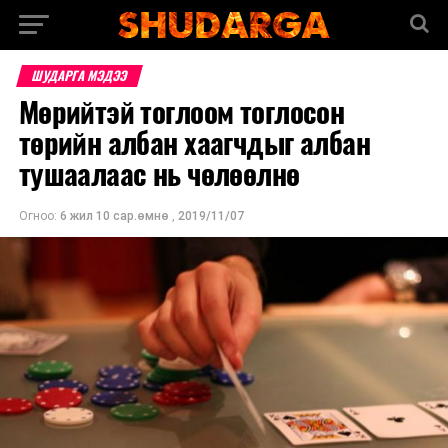
ШУДАРГА МЭДЭЭ
Мөрийтэй тоглоом тоглосон
төрийн албан хаагчдыг албан
тушаалаас нь чөлөөлнө
Огноо:
6 жил 10 сар.өмнө
,
2019/11/07