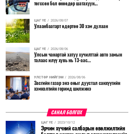
төгссөн бол өнөөдөр шатахуун...
ЦАГ ҮЕ
2026/08/07
Улаанбаатарт өдөртөө 30 хэм дулаан
ЦАГ ҮЕ
2026/08/06
Улсын чанартай хатуу хучилттай авто замын
талаас илүү хувь нь 13-аас...
УЛСТӨР НИЙГЭМ
2026/08/06
Засгийн газар энэ оныг дуустал санхүүгийн
хэмнэлтийн горимд шилжинэ
САНАЛ БОЛГОХ
ЦАГ ҮЕ
2023/10/12
Эрчим хүчний салбарын өвөлжилтийн