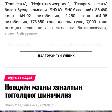
“Роснефть”, “Нефтьхимисервис”, “Газпром нефть”
болон бусад компани, БНХАУ, БНСУ-аас нийт 86,460
тонн АИ-92 автобензин, 1,280 тонн АИ-95
автобензин, 178,650 тонн дизель түлш, 7,000 тонн
онгоцны түлш авахаар захиалгаа баталгаажуулж,
гэрээ байгуулжээ.
Ойрх Дорнод дахь геополитикийн нөхцөл байдал,
Орос, Украины дайнаас шалтгаалсан газрын тосны
ДЭЛГЭРЭНГҮЙ УНШИХ
үнийн өсөлт дэлхийн зах зээлд буураагүй байна.
Үүний улмаас наймдугаар сард хил үнэ тонн тутамд
дахин өсөж, ОХУ болон бусад эх үүсвэрээс худалдан
авах шатахууны үнэ 1,200-2,000 ам.долларт хүрчээ.
ШУДАРГА МЭДЭЭ
Нөөцийн махны хяналтын
Иймд дотоодын зах зээл дэх үнийн өсөлтийг
сааруулахын тулд гаалийн болон онцгой албан
тогтолцоог шинэчилнэ
татварыг тэглэх шаардлага үүссэнийг салбарын сайд
танилцуулсан байна.
Огноо:
2 өдрийн өмнө
,
2026/08/06