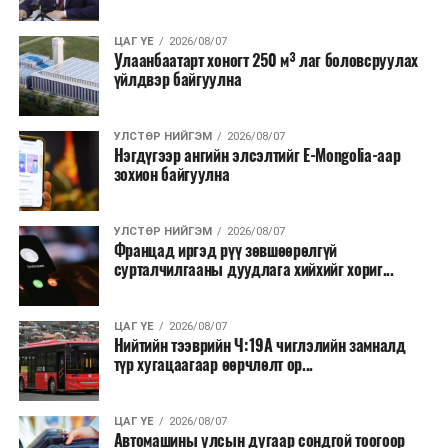
Түүнчлэн түлш, улаанбуудай, хүнсний ногооны нөөц
ЦАГ ҮЕ
2026/08/07
Улаанбаатарт хоногт 250 м³ лаг боловсруулах
бүрдүүлэх зоорь, агуулах барих аж ахуйн нэгжүүдэд
үйлдвэр байгуулна
хөнгөлөлттэй зээл олгох, цахилгааны хөнгөлөлт
үзүүлэхийг салбарын сайд нарт үүрэг болголоо.
УЛСТӨР НИЙГЭМ
2026/08/07
Нэгдүгээр ангийн элсэлтийг E-Mongolia-аар
зохион байгуулна
УЛСТӨР НИЙГЭМ
2026/08/07
Францад иргэд рүү зөвшөөрөлгүй
сурталчилгааны дуудлага хийхийг хориг...
ЦАГ ҮЕ
2026/08/07
Нийтийн тээврийн Ч:19А чиглэлийн замналд
түр хугацаагаар өөрчлөлт ор...
ЦАГ ҮЕ
2026/08/07
Автомашины улсын дугаар сондгой тоогоор