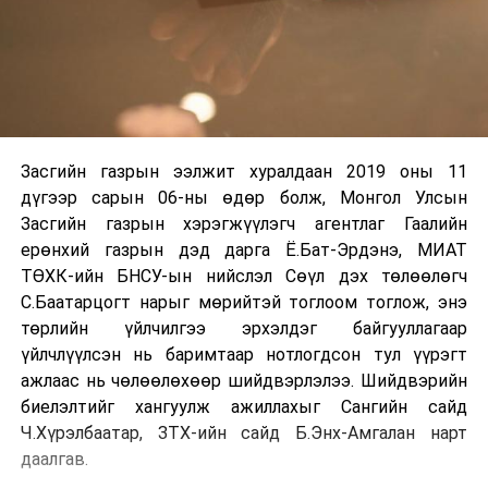
Засгийн газрын ээлжит хуралдаан 2019 оны 11
дүгээр сарын 06-ны өдөр болж, Монгол Улсын
Засгийн газрын хэрэгжүүлэгч агентлаг Гаалийн
ерөнхий газрын дэд дарга Ё.Бат-Эрдэнэ, МИАТ
ТӨХК-ийн БНСУ-ын нийслэл Сөүл дэх төлөөлөгч
С.Баатарцогт нарыг мөрийтэй тоглоом тоглож, энэ
төрлийн үйлчилгээ эрхэлдэг байгууллагаар
үйлчлүүлсэн нь баримтаар нотлогдсон тул үүрэгт
ажлаас нь чөлөөлөхөөр шийдвэрлэлээ. Шийдвэрийн
биелэлтийг хангуулж ажиллахыг Сангийн сайд
Ч.Хүрэлбаатар, ЗТХ-ийн сайд Б.Энх-Амгалан нарт
даалгав.