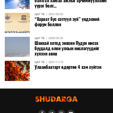
бэлтгэл хангах ажлыг эрчимжүүлэхийг
үүрэг болг...
ЦАГ ҮЕ
2021/05/03
“Хараат бус сэтгүүл зүй” үндэсний
форум боллоо
ЦАГ ҮЕ
2020/03/26
Шанхай хотод зөвхөн Пудун нисэх
буудалд олон улсын нислэгүүдийг
хүлээн авна
ЦАГ ҮЕ
2021/11/18
Улаанбаатарт өдөртөө 4 хэм хүйтэн