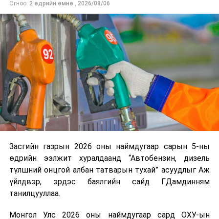
Огноо:
2 өдрийн өмнө
,
2026/08/06
нийлүүлэлтийг тогтворжуулах хүрээнд бусад эх
үүсвэрийг нэмэгдүүлэх чиглэлд анхаарч байна.
Замын-Үүд боомтоор 2000 тонн дизель түлш орж
ирсэн бөгөөд шилжүүлэн ачих ажиллагаа хийгдэж
байна" гэлээ
гэж Аж үйлдвэр, эрдэс баялгийн яамнаас
мэдээллээ.
Засгийн газрын 2026 оны наймдугаар сарын 5-ны
өдрийн ээлжит хуралдаанд “Автобензин, дизель
түлшний онцгой албан татварын тухай” асуудлыг Аж
үйлдвэр, эрдэс баялгийн сайд Г.Дамдинням
танилцууллаа.
Монгол Улс 2026 оны наймдугаар сард ОХУ-ын