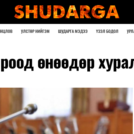
ОНЦЛОВ
УЛСТӨР НИЙГЭМ
ШУДАРГА МЭДЭЭ
ҮЗЭЛ БОДОЛ
УРЛ
ороод өнөөдөр хура