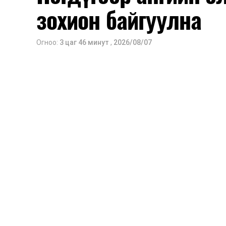
зохион байгуулна
Огноо:
3 цаг 46 минут
,
2026/08/07