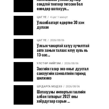
сондгой тоогоор төгссөн бол
өнөөдөр шатахуун...
ЦАГ ҮЕ
4 цаг 1 минут
Улаанбаатарт өдөртөө 30 хэм
дулаан
ЦАГ ҮЕ
2026/08/06
Улсын чанартай хатуу хучилттай
авто замын талаас илүү хувь нь
13-аас...
УЛСТӨР НИЙГЭМ
2026/08/06
Засгийн газар энэ оныг дуустал
санхүүгийн хэмнэлтийн горимд
шилжинэ
ШУДАРГА МЭДЭЭ
2026/08/06
Шатахууны импортын гаалийн
албан татварыг 2027 оны
хоёрдугаар сарын ...