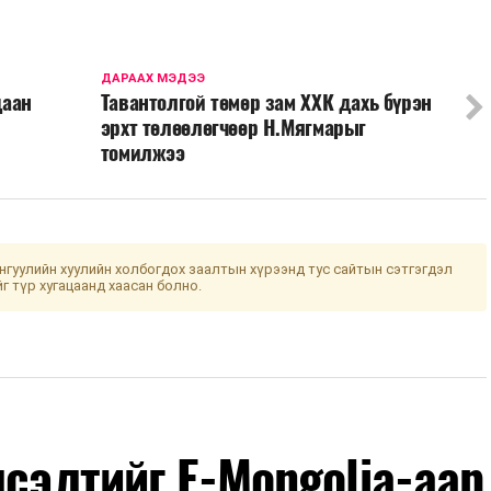
ДАРААХ МЭДЭЭ
даан
Тавантолгой төмөр зам ХХК дахь бүрэн
эрхт төлөөлөгчөөр Н.Мягмарыг
томилжээ
гуулийн хуулийн холбогдох заалтын хүрээнд тус сайтын сэтгэгдэл
йг түр хугацаанд хаасан болно.
лсэлтийг E-Mongolia-аар