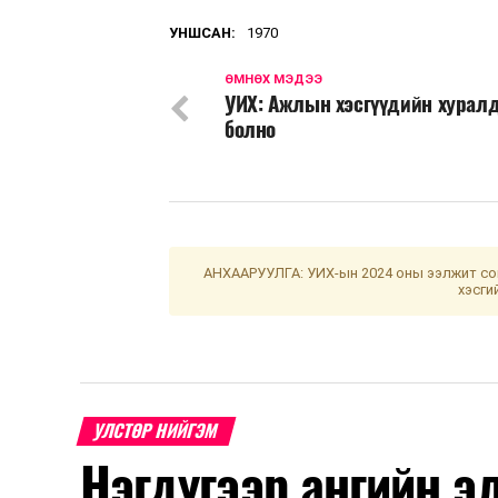
УНШСАН:
1970
ӨМНӨХ МЭДЭЭ
УИХ: Ажлын хэсгүүдийн хурал
болно
АНХААРУУЛГА: УИХ-ын 2024 оны ээлжит сон
хэсги
УЛСТӨР НИЙГЭМ
Нэгдүгээр ангийн э