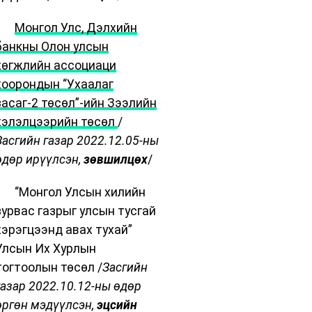
·
Монгол Улс, Дэлхийн
банкны Олон улсын
хөгжлийн ассоциаци
хоорондын “Ухаалаг
засаг-2 төсөл”-ийн Зээлийн
хэлэлцээрийн төсөл
/
Засгийн газар 2022.12.05-ны
өдөр ирүүлсэн,
зөвшилцөх
/
· “Монгол Улсын хилийн
зурвас газрыг улсын тусгай
хэрэгцээнд авах тухай”
Улсын Их Хурлын
тогтоолын төсөл /
Засгийн
газар 2022.10.12-ны өдөр
өргөн мэдүүлсэн,
эцсийн