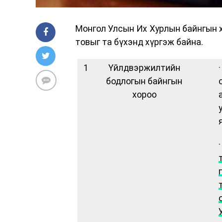
Монгол Улсын Их Хурлын байнгын х
товыг та бүхэнд хүргэж байна.
1
Үйлдвэржилтийн
бодлогын байнгын
хороо