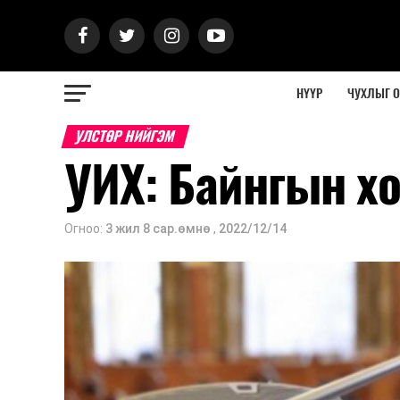
НҮҮР
ЧУХЛЫГ 
УЛСТӨР НИЙГЭМ
УИХ: Байнгын х
Огноо:
3 жил 8 сар.өмнө
,
2022/12/14