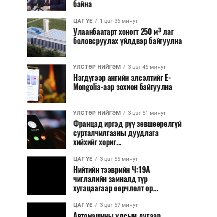
байна
ЦАГ ҮЕ
1 цаг 36 минут
Улаанбаатарт хоногт 250 м³ лаг
боловсруулах үйлдвэр байгуулна
УЛСТӨР НИЙГЭМ
3 цаг 46 минут
Нэгдүгээр ангийн элсэлтийг E-
Mongolia-аар зохион байгуулна
УЛСТӨР НИЙГЭМ
3 цаг 51 минут
Францад иргэд рүү зөвшөөрөлгүй
сурталчилгааны дуудлага
хийхийг хориг...
ЦАГ ҮЕ
3 цаг 55 минут
Нийтийн тээврийн Ч:19А
чиглэлийн замналд түр
хугацаагаар өөрчлөлт ор...
ЦАГ ҮЕ
3 цаг 57 минут
Автомашины улсын дугаар