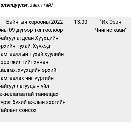
хэлэлцүүлэг
, хаалттай
/
· Байнгын хорооны 2022
13.00
“Их Эзэн
оны 09 дүгээр тогтоолоор
Чингис хаан”
байгуулагдсан Хүүхдийн
эрхийн тухай, Хүүхэд
хамгааллын тухай хуулийн
хэрэгжилтийг хянан
шалгах, хүүхдийн эрхийг
хамгаалах чиг үүргийн
байгууллагуудын үйл
ажиллагаатай танилцах
үүрэг бүхий ажлын хэсгийн
тайланг сонсох