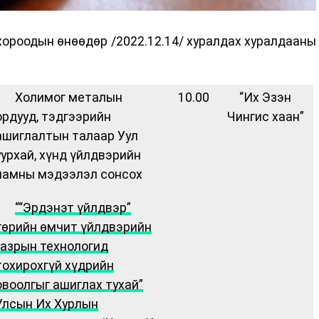
ороодын өнөөдөр /2022.12.14/ хуралдах хуралдааны
· Холимог металын
10.00
“Их Эзэн
ордууд, тэдгээрийн
Чингис хаан”
ашиглалтын талаар Уул
уурхай, хүнд үйлдвэрийн
яамны мэдээлэл сонсох
·
““Эрдэнэт үйлдвэр”
төрийн өмчит үйлдвэрийн
газрын технологид
тохирохгүй хүдрийн
овоолгыг ашиглах тухай”
Улсын Их Хурлын