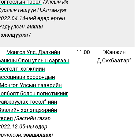
тогтоолын төсөл
/
Улсын Их
Хурлын гишүүн Н.Алтанхуяг
2022.04.14-ний өдөр өргөн
мэдүүлсэн,
анхны
хэлэлцүүлэг
/
·
Монгол Улс, Дэлхийн
11.00
“Жанжин
банкны Олон улсын сэргээн
Д.Сүхбаатар”
босголт, хөгжлийн
ассоциаци хоорондын
“Монгол Улсын тээврийн
холболт болон логистикийг
сайжруулах төсөл”-ийн
Зээлийн хэлэлцээрийн
төсөл
/
Засгийн газар
2022.12.05-ны өдөр
ирүүлсэн,
зөвшилцөх
/