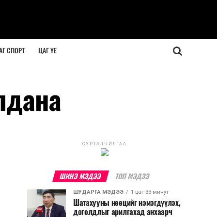
АГ СПОРТ
ЦАГ ҮЕ
лдана
СУРТАЛЧИЛГАА
ШИНЭ МЭДЭЭ
ТОП МЭДЭЭ
ШУДАРГА МЭДЭЭ
1 цаг 33 минут
Шатахууны нөөцийг нэмэгдүүлэх,
доголдлыг арилгахад анхаарч