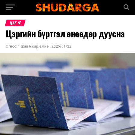
ЦАГ ҮЕ
Цэргийн бүртгэл өнөөдөр дуусна
Огноо:
1 жил 6 сар.өмнө
,
2025/01/22