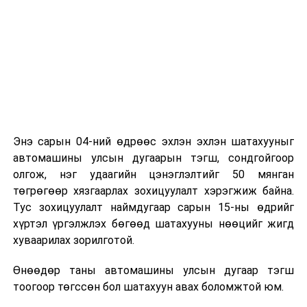
Энэ сарын 04-ний өдрөөс эхлэн эхлэн шатахууныг
автомашины улсын дугаарын тэгш, сондгойгоор
олгож, нэг удаагийн цэнэглэлтийг 50 мянган
төгрөгөөр хязгаарлах зохицуулалт хэрэгжиж байна.
Тус зохицуулалт наймдугаар сарын 15-ны өдрийг
хүртэл үргэлжлэх бөгөөд шатахууны нөөцийг жигд
хуваарилах зорилготой.
Өнөөдөр таны автомашины улсын дугаар тэгш
тоогоор төгссөн бол шатахуун авах боломжтой юм.