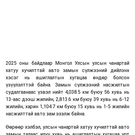
УНШСАН:
1029
ДАРААХ МЭДЭЭ
Улаанбаатар хотод 25 сургууль, 26 цэцэрлэг уурын
зуух ашиглаж байна
ӨМНӨХ МЭДЭЭ
Анхны Ерөнхийлөгч Пунсалмаагийн Очирбат таалал
төгссөнтэй холбогдуулан гашуудал зарлана
2025 оны байдлаар Монгол Улсын улсын чанартай
хатуу хучилттай авто замын сүлжээний дийлэнх
хэсэг нь ашиглалтын хугацаа өндөр болсон
үзүүлэлттэй байна. Замын сүлжээний насжилтын
судалгаанаас үзвэл нийт 4,038.5 км буюу 56 хувь нь
13-аас дээш жилийн, 2,813.6 км буюу 39 хувь нь 6-12
жилийн, харин 1,104.7 км буюу 15 хувь нь 1-5 жилийн
насжилттай авто зам эзэлж байна.
Өөрөөр хэлбэл, улсын чанартай хатуу хучилттай авто
замын талаас илүү хувь нь ашиглалтын хугацаа урт