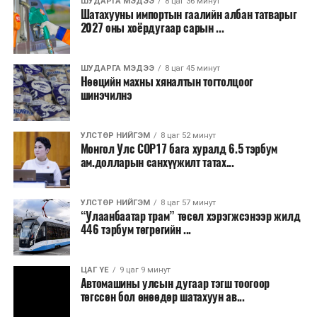
ШУДАРГА МЭДЭЭ
8 цаг 36 минут
байна.
Шатахууны импортын гаалийн албан татварыг
2027 оны хоёрдугаар сарын ...
2026 оны наймдугаар сарын 07-ноос
2026 оны наймдугаар сарын 11-нийг хүртэлх
ШУДАРГА МЭДЭЭ
8 цаг 45 минут
Нөөцийн махны хяналтын тогтолцоог
цаг агаарын урьдчилсан төлөв
шинэчилнэ
Наймдугаар сарын 7-нд баруун болон төвийн
аймгуудын нутгийн хойд хэсгээр, 8-нд баруун
УЛСТӨР НИЙГЭМ
8 цаг 52 минут
Монгол Улс COP17 бага хуралд 6.5 тэрбум
аймгуудын нутгийн хойд хэсэг, төвийн
ам.долларын санхүүжилт татах...
аймгуудын нутгийн зарим газраар, 9-нд баруун
аймгуудын нутгийн зүүн, говийн аймгуудын
нутгийн хойд, зүүн аймгуудын нутгийн баруун
УЛСТӨР НИЙГЭМ
8 цаг 57 минут
“Улаанбаатар трам” төсөл хэрэгжсэнээр жилд
хэсэг, төвийн аймгуудын ихэнх нутгаар, 10-нд
446 тэрбум төгрөгийн ...
төв, зүүн, говийн аймгуудын ихэнх нутгаар
бороо, дуу цахилгаантай аадар бороо орно. Салхи
ихэнх хугацаанд секундэд 5-10 метр, 9-нд
ЦАГ ҮЕ
9 цаг 9 минут
Автомашины улсын дугаар тэгш тоогоор
Алтайн салбар уулс, Арц-Богдын өвөр
төгссөн бол өнөөдөр шатахуун ав...
хоолойгоор, 10-нд говь, талын нутгаар секундэд