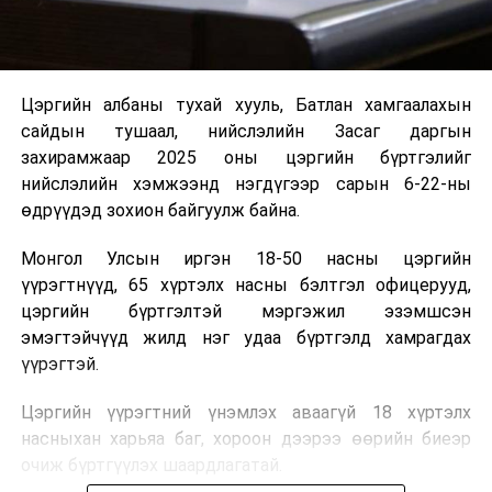
Цэргийн албаны тухай хууль, Батлан хамгаалахын
сайдын тушаал, нийслэлийн Засаг даргын
захирамжаар 2025 оны цэргийн бүртгэлийг
нийслэлийн хэмжээнд нэгдүгээр сарын 6-22-ны
өдрүүдэд зохион байгуулж байна.
Монгол Улсын иргэн 18-50 насны цэргийн
үүрэгтнүүд, 65 хүртэлх насны бэлтгэл офицерууд,
цэргийн бүртгэлтэй мэргэжил эзэмшсэн
эмэгтэйчүүд жилд нэг удаа бүртгэлд хамрагдах
үүрэгтэй.
Цэргийн үүрэгтний үнэмлэх аваагүй 18 хүртэлх
насныхан харьяа баг, хороон дээрээ өөрийн биеэр
очиж бүртгүүлэх шаардлагатай.