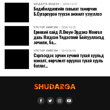
ШУДАРГА МЭДЭЭ
2024/12/27
Бодибилдингийн гавьяат тамирчин
Б.Сугарсүрэн түүхэн амжилт үзүүллээ
УЛСТӨР НИЙГЭМ
2024/10/25
Ерөнхий сайд Л.Оюун-Эрдэнэ Монгол
дахь Нэгдсэн Үндэстний Байгууллагад
зочилж, ба...
УЛСТӨР НИЙГЭМ
2019/06/06
Сэргээгдэх эрчим хүчний тухай хуульд
нэмэлт, өөрчлөлт оруулах тухай хууль
батлаг...