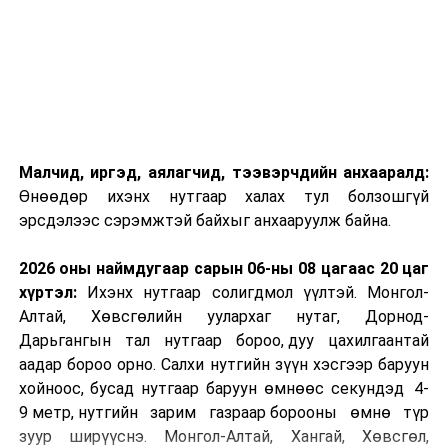
Малчид, иргэд, аялагчид, тээвэрчдийн анхааралд:
Өнөөдөр ихэнх нутгаар халах тул болзошгүй
эрсдэлээс сэрэмжтэй байхыг анхааруулж байна.
2026 оны наймдугаар сарын 06-ны 08 цагаас 20 цаг
хүртэл:
Ихэнх нутгаар солигдмол үүлтэй. Монгол-
Алтай, Хөвсгөлийн уулархаг нутаг, Дорнод-
Дарьгангын тал нутгаар бороо, дуу цахилгаантай
аадар бороо орно. Салхи нутгийн зүүн хэсгээр баруун
хойноос, бусад нутгаар баруун өмнөөс секундэд 4-
9 метр, нутгийн зарим газраар борооны өмнө түр
зуур ширүүснэ. Монгол-Алтай, Хангай, Хөвсгөл,