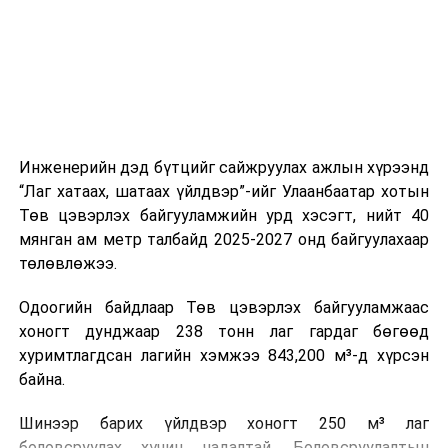
холбогдох байгууллагуудын уялдаа холбоо, аюулгүй
ажиллагааны чиглэлээр жолооч нарыг сургалт, арга
зүйгээр хангаж байна.
Мөн зам тээврийн осол, саатал болон бусад эрсдэл,
онцгой нөхцөл үүссэн үед авах арга хэмжээ, ачаалал
ихтэй нөхцөлд тайван, зөв, шуурхай шийдвэр гаргах,
Инженерийн дэд бүтцийг сайжруулах ажлын хүрээнд
өдөр тутмын ажлын бэлэн байдлыг хангах зэрэг
“Лаг хатаах, шатаах үйлдвэр”-ийг Улаанбаатар хотын
практик ур чадварыг сургалтын хөтөлбөрт тусгажээ.
Төв цэвэрлэх байгууламжийн урд хэсэгт, нийт 40
мянган ам метр талбайд 2025-2027 онд байгуулахаар
Сургалтыг танилцуулах лекц, асуулт-хариулт,
төлөвлөжээ.
жишээнд суурилсан сургалт, багаар ажиллах дасгал,
маршрут болон тээвэрлэлтийн урсгалын зураглалтай
Одоогийн байдлаар Төв цэвэрлэх байгууламжаас
танилцах, онцгой нөхцөлд ажиллах дадлага зэрэг
хоногт дунджаар 238 тонн лаг гардаг бөгөөд
онол, практик хосолсон хэлбэрээр зохион байгуулж
хуримтлагдсан лагийн хэмжээ 843,200 м³-д хүрсэн
байна.
байна.
Сургалтын үеэр COP17 олон улсын бага хурлыг
Шинээр барих үйлдвэр хоногт 250 м³ лаг
зохион байгуулах Үндэсний хорооны Ажлын алба,
боловсруулах хүчин чадалтай. Боловсруулалтын