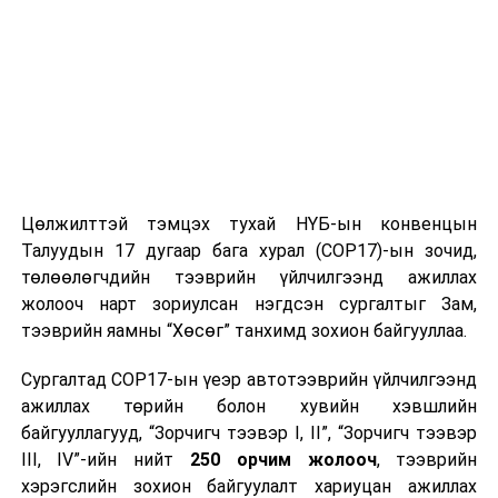
Цөлжилттэй тэмцэх тухай НҮБ-ын конвенцын
Талуудын 17 дугаар бага хурал (COP17)-ын зочид,
төлөөлөгчдийн тээврийн үйлчилгээнд ажиллах
жолооч нарт зориулсан нэгдсэн сургалтыг Зам,
тээврийн яамны “Хөсөг” танхимд зохион байгууллаа.
Сургалтад COP17-ын үеэр автотээврийн үйлчилгээнд
ажиллах төрийн болон хувийн хэвшлийн
байгууллагууд, “Зорчигч тээвэр I, II”, “Зорчигч тээвэр
III, IV”-ийн нийт
250 орчим жолооч
, тээврийн
хэрэгслийн зохион байгуулалт хариуцан ажиллах