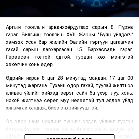
Аргын тооллын арванхоёрдугаар сарын 8. Пүрэв
гараг. Билгийн тооллын XVII Жарны "Буян үйлдэгч"
хэмээх Усан бар жилийн Өвлийн тэргүүн цагаагчин
гахай сарын давхарласан 15. Бархасвадь гараг.
Гөрөөсөн толгой одтой, гурван хөх мэнгэтэй
хөхөгчин хонь өдөр.
Өдрийн наран 8 цаг 28 минутад мандан, 17 цаг 00
минутад жаргана. Тухайн өдөр гахай, туулай жилтнээ
аливаа үйлийг хийхэд эерэг сайн ба үхэр, луу, хонь,
нохой жилтнээ сөрөг муу нөлөөтэй тул элдэв үйлд
хянамгай хандаж, биеэ энхрийлүүштэй.
Эл өдөр найз нөхдийг түшиж элдэв үйлийг түргэн
бүтээх, бүтээл туурвил эхлэх, бизнес эхлэх, цар ихтэй
үйлийг эхлэх, бясалгал хийх, доодсыг асран өглөг,