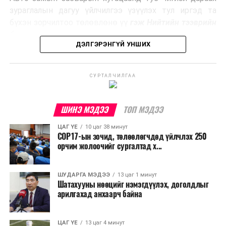
Ийнхүү лаг хатаах, шатаах технологийг лагийн
зураглалын дагуу үйлчилгээ үзүүлэх тул иргэд та
эзлэхүүнийг бууруулахын зэрэгцээ эрчим хүч
бүхэн зорчилтоо төлөвлөнө үү
гэж Нийтийн тээврийн
үйлдвэрлэх, нөөцийг дахин ашиглах чиглэлээр олон
бодлогын газраас мэдээллээ.
улсад өргөн ашиглаж байна.
ДЭЛГЭРЭНГҮЙ УНШИХ
СУРТАЛЧИЛГАА
ШИНЭ МЭДЭЭ
ТОП МЭДЭЭ
ЦАГ ҮЕ
10 цаг 38 минут
COP17-ын зочид, төлөөлөгчдөд үйлчлэх 250
орчим жолоочийг сургалтад х...
ШУДАРГА МЭДЭЭ
13 цаг 1 минут
Шатахууны нөөцийг нэмэгдүүлэх, доголдлыг
арилгахад анхаарч байна
ЦАГ ҮЕ
13 цаг 4 минут