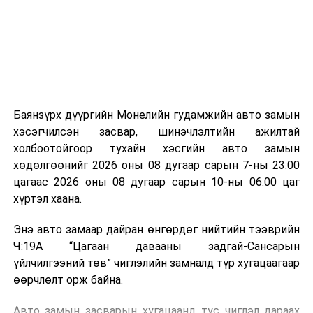
зориулалттай. Лагийг өндөр температурт шатааснаар
эзлэхүүн нь 90 хүртэл хувиар буурч, бактери, вирус
болон бусад өвчин үүсгэгч бичил биетнийг устгах
боломжтой.
Түүнчлэн шаталтын явцад үүсэх дулааныг цахилгаан
болон дулааны эрчим хүч үйлдвэрлэхэд ашиглаж
Баянзүрх дүүргийн Монелийн гудамжийн авто замын
болдог. Зарим технологийн хувьд шаталтын дараа
хэсэгчилсэн засвар, шинэчлэлтийн ажилтай
үлдэх үнснээс фосфор зэрэг ашигт эрдсийг сэргээн
холбоотойгоор тухайн хэсгийн авто замын
авах боломжтой аж.
хөдөлгөөнийг 2026 оны 08 дугаар сарын 7-ны 23:00
цагаас 2026 оны 08 дугаар сарын 10-ны 06:00 цаг
Япон, Герман, Швейцар, Нидерланд, Өмнөд Солонгос
хүртэл хаана.
зэрэг улс лаг хатаах, шатаах технологийг ашиглаж
байна. Тухайлбал, Германд лаг шатаах үйлдвэрээс
Энэ авто замаар дайран өнгөрдөг нийтийн тээврийн
гарсан үнснээс фосфор сэргээн авах технологи
Ч:19А “Цагаан давааны задгай-Сансарын
ашигладаг бол Нидерландад төвлөрсөн лаг
үйлчилгээний төв” чиглэлийн замналд түр хугацаагаар
боловсруулах үйлдвэрүүдээр дулаан, цахилгаан
өөрчлөлт орж байна.
эрчим хүч үйлдвэрлэдэг.
Авто замын засварын хугацаанд тус чиглэл дараах