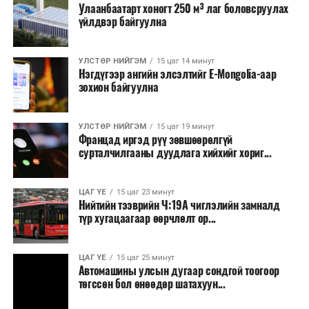
Улаанбаатарт хоногт 250 м³ лаг боловсруулах
үйлдвэр байгуулна
УЛСТӨР НИЙГЭМ
15 цаг 14 минут
Нэгдүгээр ангийн элсэлтийг E-Mongolia-аар
зохион байгуулна
УЛСТӨР НИЙГЭМ
15 цаг 19 минут
Францад иргэд рүү зөвшөөрөлгүй
сурталчилгааны дуудлага хийхийг хориг...
ЦАГ ҮЕ
15 цаг 23 минут
Нийтийн тээврийн Ч:19А чиглэлийн замналд
түр хугацаагаар өөрчлөлт ор...
ЦАГ ҮЕ
15 цаг 25 минут
Автомашины улсын дугаар сондгой тоогоор
төгссөн бол өнөөдөр шатахуун...