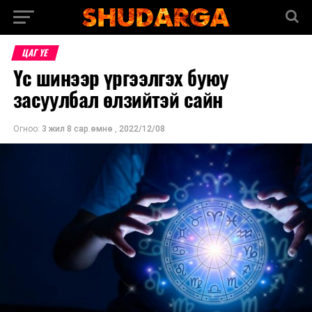
ЦАГ ҮЕ
Үс шинээр үргээлгэх буюу
засуулбал өлзийтэй сайн
Огноо:
3 жил 8 сар.өмнө
,
2022/12/08