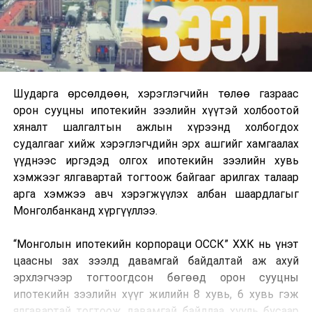
Шударга өрсөлдөөн, хэрэглэгчийн төлөө газраас
орон сууцны ипотекийн зээлийн хүүтэй холбоотой
хяналт шалгалтын ажлын хүрээнд холбогдох
судалгааг хийж хэрэглэгчдийн эрх ашгийг хамгаалах
үүднээс иргэдэд олгох ипотекийн зээлийн хувь
хэмжээг ялгавартай тогтоож байгааг арилгах талаар
арга хэмжээ авч хэрэгжүүлэх албан шаардлагыг
Монголбанканд хүргүүллээ.
“Монголын ипотекийн корпораци ОССК” ХХК нь үнэт
цаасны зах зээлд давамгай байдалтай аж ахуй
эрхлэгчээр тогтоогдсон бөгөөд орон сууцны
ипотекийн зээлийн хүүг жилийн 8 хувь, 6 хувь гэж
ялгавартай тогтоож давамгай байдлаа хууль бусаар