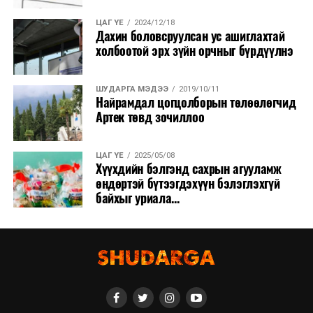
ЦАГ ҮЕ
2024/12/18
Дахин боловсруулсан ус ашиглахтай
холбоотой эрх зүйн орчныг бүрдүүлнэ
ШУДАРГА МЭДЭЭ
2019/10/11
Найрамдал цогцолборын төлөөлөгчид
Артек төвд зочиллоо
ЦАГ ҮЕ
2025/05/08
Хүүхдийн бэлгэнд сахрын агууламж
өндөртэй бүтээгдэхүүн бэлэглэхгүй
байхыг уриала...