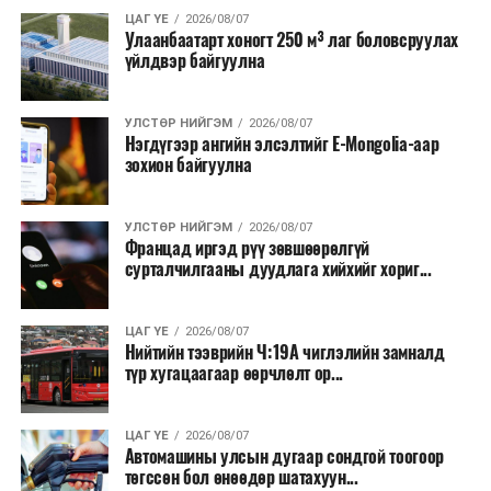
Түүнчлэн түлш, улаанбуудай, хүнсний ногооны нөөц
ЦАГ ҮЕ
2026/08/07
Улаанбаатарт хоногт 250 м³ лаг боловсруулах
бүрдүүлэх зоорь, агуулах барих аж ахуйн нэгжүүдэд
үйлдвэр байгуулна
хөнгөлөлттэй зээл олгох, цахилгааны хөнгөлөлт
үзүүлэхийг салбарын сайд нарт үүрэг болголоо.
УЛСТӨР НИЙГЭМ
2026/08/07
Нэгдүгээр ангийн элсэлтийг E-Mongolia-аар
зохион байгуулна
УЛСТӨР НИЙГЭМ
2026/08/07
Францад иргэд рүү зөвшөөрөлгүй
сурталчилгааны дуудлага хийхийг хориг...
ЦАГ ҮЕ
2026/08/07
Нийтийн тээврийн Ч:19А чиглэлийн замналд
түр хугацаагаар өөрчлөлт ор...
ЦАГ ҮЕ
2026/08/07
Автомашины улсын дугаар сондгой тоогоор
төгссөн бол өнөөдөр шатахуун...