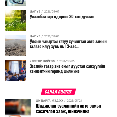
ЦАГ ҮЕ
2026/08/07
Улаанбаатарт өдөртөө 30 хэм дулаан
ЦАГ ҮЕ
2026/08/06
Улсын чанартай хатуу хучилттай авто замын
талаас илүү хувь нь 13-аас...
УЛСТӨР НИЙГЭМ
2026/08/06
Засгийн газар энэ оныг дуустал санхүүгийн
хэмнэлтийн горимд шилжинэ
САНАЛ БОЛГОХ
ШУДАРГА МЭДЭЭ
2025/05/21
Шадивлан зуслангийн авто замыг
хэсэгчлэн хааж, шинэчилнэ