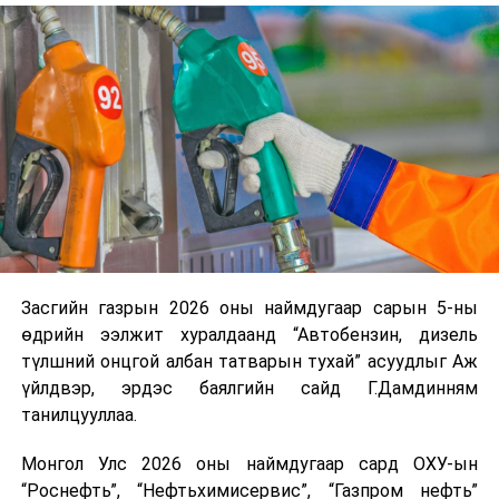
үүсвэрийг нэмэгдүүлэх чиглэлд анхаарч байна.
Замын-Үүд боомтоор 2000 тонн дизель түлш орж
ирсэн бөгөөд шилжүүлэн ачих ажиллагаа хийгдэж
байна" гэлээ
гэж Аж үйлдвэр, эрдэс баялгийн яамнаас
мэдээллээ.
Засгийн газрын 2026 оны наймдугаар сарын 5-ны
өдрийн ээлжит хуралдаанд “Автобензин, дизель
түлшний онцгой албан татварын тухай” асуудлыг Аж
үйлдвэр, эрдэс баялгийн сайд Г.Дамдинням
танилцууллаа.
Монгол Улс 2026 оны наймдугаар сард ОХУ-ын
“Роснефть”, “Нефтьхимисервис”, “Газпром нефть”