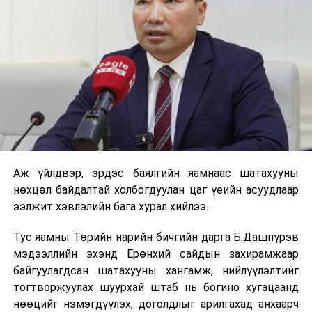
УНШСАН:
2267
ДАРААХ МЭДЭЭ
“Өсвөр үеийн эрүүл мэндийн бүртгэл, мэдээллийн
өнөөгийн байдал” сэдэвт цахим хурал боллоо
ӨМНӨХ МЭДЭЭ
УИХ: Чуулганы нэгдсэн хуралдаанаар энэ долоо
хоногт...
Аж үйлдвэр, эрдэс баялгийн яамнаас шатахууны
нөхцөл байдалтай холбогдуулан цаг үеийн асуудлаар
ээлжит хэвлэлийн бага хурал хийлээ.
Тус яамны Төрийн нарийн бичгийн дарга Б.Дашпүрэв
мэдээллийн эхэнд Ерөнхий сайдын захирамжаар
байгуулагдсан шатахууны хангамж, нийлүүлэлтийг
тогтворжуулах шуурхай штаб нь богино хугацаанд
нөөцийг нэмэгдүүлэх, доголдлыг арилгахад анхаарч