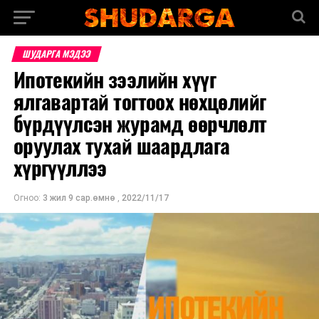
ШУДАРГА МЭДЭЭ
Ипотекийн зээлийн хүүг
ялгавартай тогтоох нөхцөлийг
бүрдүүлсэн журамд өөрчлөлт
оруулах тухай шаардлага
хүргүүллээ
Огноо:
3 жил 9 сар.өмнө
,
2022/11/17