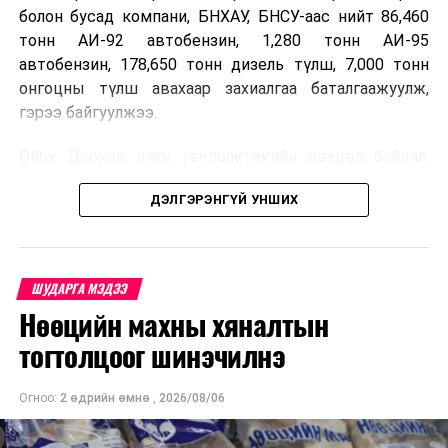
болон бусад компани, БНХАУ, БНСУ-аас нийт 86,460
тонн АИ-92 автобензин, 1,280 тонн АИ-95
автобензин, 178,650 тонн дизель түлш, 7,000 тонн
онгоцны түлш авахаар захиалгаа баталгаажуулж,
гэрээ байгуулжээ.
Ойрх Дорнод дахь геополитикийн нөхцөл байдал,
Орос, Украины дайнаас шалтгаалсан газрын тосны
ДЭЛГЭРЭНГҮЙ УНШИХ
үнийн өсөлт дэлхийн зах зээлд буураагүй байна.
Үүний улмаас наймдугаар сард хил үнэ тонн тутамд
дахин өсөж, ОХУ болон бусад эх үүсвэрээс худалдан
авах шатахууны үнэ 1,200-2,000 ам.долларт хүрчээ.
ШУДАРГА МЭДЭЭ
Нөөцийн махны хяналтын
Иймд дотоодын зах зээл дэх үнийн өсөлтийг
сааруулахын тулд гаалийн болон онцгой албан
тогтолцоог шинэчилнэ
татварыг тэглэх шаардлага үүссэнийг салбарын сайд
танилцуулсан байна.
Огноо:
2 өдрийн өмнө
,
2026/08/06
Ерөнхий сайд Н.Учрал ОХУ шатахууны бүх төрөлд