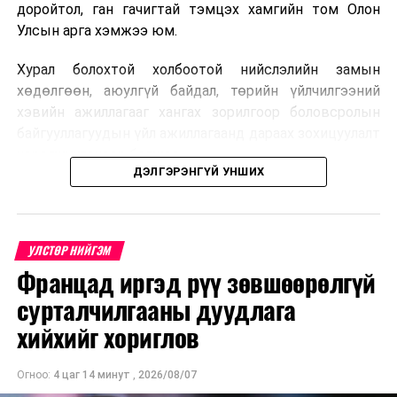
доройтол, ган гачигтай тэмцэх хамгийн том Олон
Улсын арга хэмжээ юм.
Хурал болохтой холбоотой нийслэлийн замын
хөдөлгөөн, аюулгүй байдал, төрийн үйлчилгээний
хэвийн ажиллагааг хангах зорилгоор боловсролын
байгууллагуудын үйл ажиллагаанд дараах зохицуулалт
хэрэгжүүлэхээр болжээ .
ДЭЛГЭРЭНГҮЙ УНШИХ
Цэцэрлэгийн бүртгэл
2026 оны 8 дугаар сарын 10–23-ны өдрүүдэд
УЛСТӨР НИЙГЭМ
E-Mongolia системээр бүртгэнэ.
Францад иргэд рүү зөвшөөрөлгүй
Нэгдүгээр ангийн элсэлт
сурталчилгааны дуудлага
хийхийг хориглов
2026 оны 8 дугаар сарын 17–28-ны өдрүүдэд
E-Mongolia системээр бүртгэнэ.
Огноо:
4 цаг 14 минут
,
2026/08/07
Энэ хугацаанд хүүхэд бүртгэх дэмжлэгийн баг