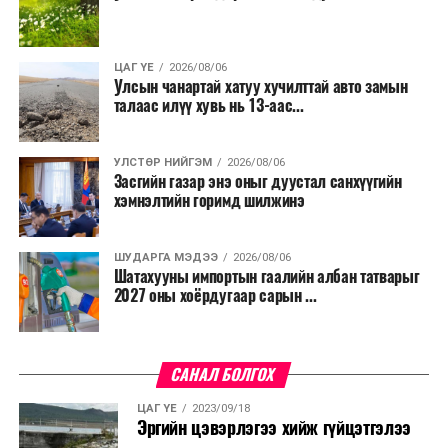
ЦАГ ҮЕ
2026/08/06
Улсын чанартай хатуу хучилттай авто замын
талаас илүү хувь нь 13-аас...
УЛСТӨР НИЙГЭМ
2026/08/06
Засгийн газар энэ оныг дуустал санхүүгийн
хэмнэлтийн горимд шилжинэ
ШУДАРГА МЭДЭЭ
2026/08/06
Шатахууны импортын гаалийн албан татварыг
2027 оны хоёрдугаар сарын ...
САНАЛ БОЛГОХ
ЦАГ ҮЕ
2023/09/18
Эргийн цэвэрлэгээ хийж гүйцэтгэлээ