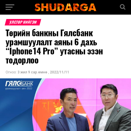
УЛСТӨР НИЙГЭМ
Төрийн банкны Гялсбанк
урамшуулалт аяны 6 дахь
“Iphone14 Pro” утасны эзэн
тодорлоо
Огноо:
3 жил 9 сар.өмнө
,
2022/11/11