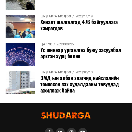
ШУДАРГА МЭДЭЭ
2020/11/19
Хяналт шалгалтад 476 байгууллага
хамрагдав
ЦАГ ҮЕ
2023/09/25
Үс шинээр үргээлгэх буюу засуулбал
эрхтэн хурц болно
ШУДАРГА МЭДЭЭ
2023/05/10
ЭМД-ын албан хаагчид нийслэлийн
томоохон зах худалдааны төвүүдэд
ажиллаж байна