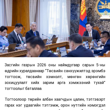
Хуулийг зөрчиж дуудлага хийсэн хувь хүнийг нэг
дуудлага тутамд 75 мянга хүртэлх евро, аж ахуйн
нэгжийг 375 мянга хүртэлх еврогоор торгох
боломжтой. Харин хэрэглэгч өөрөө зөвшөөрсөн,
эсвэл тухайн компанитай өмнө нь гэрээний
харилцаатай бөгөөд шинэ үйлчилгээ санал болгож
буй тохиолдолд хориг үйлчлэхгүй. Иргэд
зөвшөөрөлгүй дуудлагын талаар төрийн цахим
хуудсаар мэдээлэх боломжтой.
Засгийн газрын 2026 оны наймдугаар сарын 5-ны
Шинэ хууль Францын зах зээлд үйлчилдэг гадаадын
өдрийн хуралдаанаар “Төсвийн санхүүжилтэд эрэмбэ
дуудлагын төвүүдэд нөлөөлөхөөр байна. Тухайлбал,
тогтоож, төсвийн хэмнэлт, мөнгөн хөрөнгийн
Мароккогийн дуудлагын төвүүдийн орлогын 80 гаруй
зохицуулалт хийх зарим арга хэмжээний тухай”
хувь Францын зах зээлээс бүрддэг бөгөөд тус улсын
тогтоолыг баталлаа.
40–50 мянган ажлын байр эрсдэлд орж болзошгүйг
Мароккогийн хөдөлмөр эрхлэлтийн сайд мэдэгджээ.
Тогтоолоор төрийн албан хаагчдын цалин, тэтгэвэрт
гарах нэг удаагийн тэтгэмж, орон нутгийн нэмэгдэл