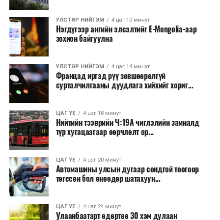
үргэлжилнэ гэж Ерөнхий сайд Н.Учрал онцоллоо.
УЛСТӨР НИЙГЭМ
4 цаг 10 минут
Мөн бүх шатны төсвийн ерөнхийлөн захирагч нарт
Нэгдүгээр ангийн элсэлтийг E-Mongolia-аар
зохион байгуулна
салбар бүрдээ урсгал зардлыг 20 хувиар бууруулах,
нөхөн томилгоо хийхгүй байх, аялал, амралт, зугаалга,
хамт олны урлаг, спортын арга хэмжээг зохион
УЛСТӨР НИЙГЭМ
4 цаг 14 минут
байгуулахгүй байх, төрийн албанд шинэ орон тоо бий
Францад иргэд рүү зөвшөөрөлгүй
сурталчилгааны дуудлага хийхийг хориг...
болгохгүй байх, эрчим хүчний хэрэглээг хэмнэх, хурал,
сургалтыг цахим хэлбэрт шилжүүлэх, төрийн албан
хаагчдыг зарим өдрүүдэд цахимаар ажиллуулах арга
ЦАГ ҮЕ
4 цаг 18 минут
хэмжээг үргэлжлүүлэхийг үүрэг болголоо.
Нийтийн тээврийн Ч:19А чиглэлийн замналд
түр хугацаагаар өөрчлөлт ор...
Төсвийн сахилга бат сайжирч, эдийн засгийн нөхцөл
байдал хэвийн болсон тохиолдолд эдгээр
ЦАГ ҮЕ
4 цаг 20 минут
хязгаарлалтыг үе шаттайгаар сулруулах юм.
Автомашины улсын дугаар сондгой тоогоор
төгссөн бол өнөөдөр шатахуун...
ЦАГ ҮЕ
4 цаг 24 минут
Улаанбаатарт өдөртөө 30 хэм дулаан