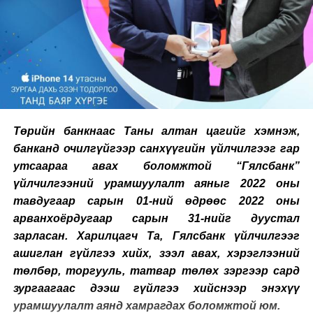
Төрийн банкнаас Таны алтан цагийг хэмнэж,
банканд очилгүйгээр санхүүгийн үйлчилгээг гар
утсаараа авах боломжтой “Гялсбанк”
үйлчилгээний урамшуулалт аяныг 2022 оны
тавдугаар сарын 01-ний өдрөөс 2022 оны
арванхоёрдугаар сарын 31-нийг дуустал
зарласан. Харилцагч Та, Гялсбанк үйлчилгээг
ашиглан гүйлгээ хийх, зээл авах, хэрэглээний
төлбөр, торгууль, татвар төлөх зэргээр сард
зургаагаас дээш гүйлгээ хийснээр энэхүү
урамшуулалт аянд хамрагдах боломжтой юм.