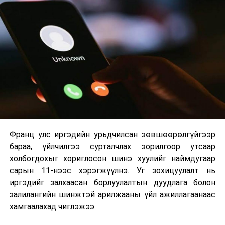
сургуулиуд дээр ажиллахгүй.
Их, дээд сургуулийн хичээл
2026 оны 9 дүгээр сарын 1-нээс цахимаар
эхэлнэ.
2026 оны 9 дүгээр сарын 14-нөөс танхимаар
үргэлжилнэ.
Оюутны дотуур байр
Франц улс иргэдийн урьдчилсан зөвшөөрөлгүйгээр
2026 оны 9 дүгээр сарын 13-наас оюутнуудыг
бараа, үйлчилгээ сурталчлах зорилгоор утсаар
дотуур байранд оруулж эхэлнэ.
холбогдохыг хориглосон шинэ хуулийг наймдугаар
Сургууль, цэцэрлэгийн үйл ажиллагааны
сарын 11-нээс хэрэгжүүлнэ. Уг зохицуулалт нь
зохицуулалт
иргэдийг залхаасан борлуулалтын дуудлага болон
залилангийн шинжтэй арилжааны үйл ажиллагаанаас
2026 оны 8 дугаар сарын 17–28-ны өдрүүдэд
хамгаалахад чиглэжээ.
нийслэлийн бүх сургууль, цэцэрлэгт ажлын