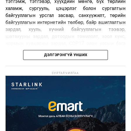
тэтгэмж, тэтгэвэр, хүүхдийн мөнгө, бүх төрлийн
халамж, сургууль, цэцэрлэг болон сургалтын
байгууллагын урсгал засвар, санхүүжилт, төрийн
байгууллагын интернетийн төлбөр, байр ашиглалтын
зардал, хууль, хүчний байгууллагын тээвэр,
шатахууны зардал, дотоодын томилолт, хоол хүнс,
нормын хувцасны зардал, COP17 олон улсын бага
хурлын зардал, Засгийн газрын өр, орон нутгийн нөөц
ДЭЛГЭРЭНГҮЙ УНШИХ
хөрөнгийн санхүүжилтийг хэвийн үргэлжлүүлэхээр
шийдвэрлэжээ.
СУРТАЛЧИЛГАА
Харин дараах зардлыг хязгаарлахаар болсон байна.
Үүнд:
Олон улсын болон Засгийн газрын
шийдвэртэйгээс бусад хурал, зөвлөгөөн, ой,
тэмдэглэлт өдөр, найр наадам, соёлын арга
хэмжээ;
Урьдчилан төлөвлөсөн төрийн өндөр албан