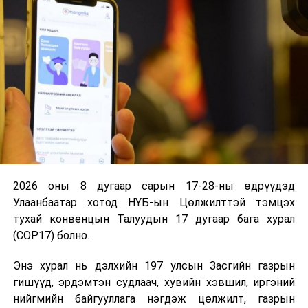
худалдаанд гарч буй “
IPhone14 Pro
” утсаар
урамшуулах гэж байна. Харилцагч та Гялсбанкаа
ашиглан сард 6-аас дээш удаагийн гүйлгээ хийж
шинэхэн
“
IPhone14 Pro
”-гийн эзэн болоорой.
Төрийн банк – Эрсдэлгүй ирээдүйн баталгаа
УНШСАН:
1975
ДАРААХ МЭДЭЭ
Орон нутгийн хөгжлийн сангийн хөрөнгөөр хэрэгжүүлэх
төслүүдийг НИТХ-аар хэлэлцэхийг дэмжлээ
2026 оны 8 дугаар сарын 17-28-ны өдрүүдэд
ӨМНӨХ МЭДЭЭ
Улаанбаатар хотод НҮБ-ын Цөлжилттэй тэмцэх
Хүнсний харшлын шинж тэмдэг
тухай конвенцын Талуудын 17 дугаар бага хурал
(COP17) болно.
Энэ хурал нь дэлхийн 197 улсын Засгийн газрын
гишүүд, эрдэмтэн судлаач, хувийн хэвшил, иргэний
нийгмийн байгууллага нэгдэж цөлжилт, газрын