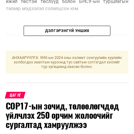
ижил төстэй төслүүд болон БНСУ-ын туршлагын
талаар мэдээлэл солилцсон юм.
ДЭЛГЭРЭНГҮЙ УНШИХ
Хотын дарга “Монгол Улсын эрс тэс уур амьсгалд
тохирсон төлөвлөлт, бодлогыг хэрэгжүүлэх хэрэгтэй.
Туул, Сэлбэ голыг олон улсын стандартад нийцүүлэн
тохижуулж, урсцыг сайжруулснаар Улаанбаатар
АНХААРУУЛГА: УИХ-ын 2024 оны ээлжит сонгуулийн хуулийн
холбогдох заалтын хүрээнд тус сайтын сэтгэгдэл хэсгийг
хотын уур амьсгалыг зөөллөх, чийгшлийг
түр хугацаанд хаасан болно.
нэмэгдүүлэх, иргэдийн ая тухтай амьдрах орчин
нөхцөлийг бүрдүүлэхэд чухал ач холбогдолтой”
хэмээлээ.
ЦАГ ҮЕ
COP17-ын зочид, төлөөлөгчдөд
Тус төсөлд БНСУ-ын мэргэжилтнүүд хамтран
үйлчлэх 250 орчим жолоочийг
ажиллаж, мэргэжлийн зөвлөгөө, дэмжлэг үзүүлэх,
сургалтад хамруулжээ
тус улсын сайн туршлагыг нэвтрүүлэхэд хамтран
ажиллана гэдгээ онцлов. Мөн нийслэлийн зүгээс бүх