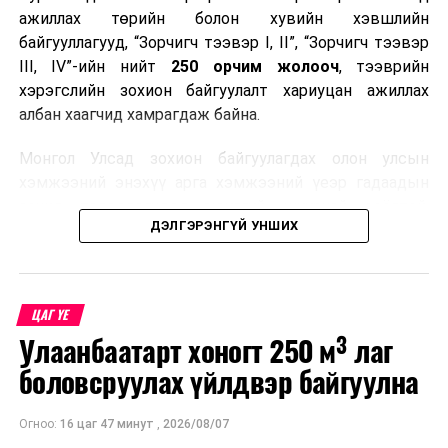
ажиллах төрийн болон хувийн хэвшлийн
байгууллагууд, “Зорчигч тээвэр I, II”, “Зорчигч тээвэр
III, IV”-ийн нийт
250 орчим жолооч
, тээврийн
хэрэгслийн зохион байгуулалт хариуцан ажиллах
албан хаагчид хамрагдаж байна.
Монгол Улсад зохион байгуулагдах олон улсын
хэмжээний энэхүү арга хэмжээний үеэр гадаадын
зочид, төлөөлөгчдөд аюулгүй, шуурхай, соёлтой,
ДЭЛГЭРЭНГҮЙ УНШИХ
мэргэжлийн түвшинд тээврийн үйлчилгээ үзүүлэх
бэлтгэлийг хангах нь сургалтын гол зорилго юм.
Сургалтаар COP17-ын ерөнхий ойлголт, ач холбогдол,
ЦАГ ҮЕ
зохион байгуулалтын онцлог, зочид, төлөөлөгчдийн
Улаанбаатарт хоногт 250 м³ лаг
ангилал, үйлчилгээний стандарт, жолооч нарын үүрэг
хариуцлага, сахилга бат, үйлчилгээний соёл, ёс зүй,
боловсруулах үйлдвэр байгуулна
мэргэжлийн харилцааны талаар нэгдсэн мэдээлэл
өгчээ.
Огноо:
16 цаг 47 минут
,
2026/08/07