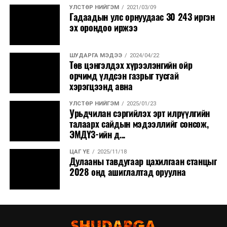
УЛСТӨР НИЙГЭМ
2021/03/09
Гадаадын улс орнуудаас 30 243 иргэн
эх орондоо иржээ
ШУДАРГА МЭДЭЭ
2024/04/22
Төв цэнгэлдэх хүрээлэнгийн ойр
орчимд үлдсэн газрыг тусгай
хэрэгцээнд авна
УЛСТӨР НИЙГЭМ
2025/01/23
Урьдчилан сэргийлэх эрт илрүүлгийн
талаарх сайдын мэдээллийг сонсож,
ЭМДҮЗ-ийн д...
ЦАГ ҮЕ
2025/11/18
Дулааны тавдугаар цахилгаан станцыг
2028 онд ашиглалтад оруулна