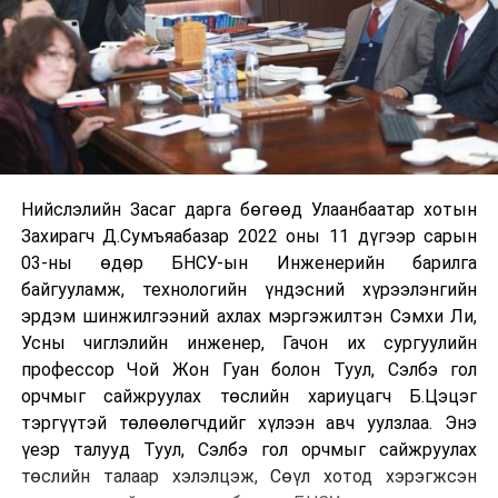
Нийслэлийн Засаг дарга бөгөөд Улаанбаатар хотын
Захирагч Д.Сумъяабазар 2022 оны 11 дүгээр сарын
03-ны өдөр БНСУ-ын Инженерийн барилга
байгууламж, технологийн үндэсний хүрээлэнгийн
эрдэм шинжилгээний ахлах мэргэжилтэн Сэмхи Ли,
Усны чиглэлийн инженер, Гачон их сургуулийн
профессор Чой Жон Гуан болон Туул, Сэлбэ гол
орчмыг сайжруулах төслийн хариуцагч Б.Цэцэг
тэргүүтэй төлөөлөгчдийг хүлээн авч уулзлаа. Энэ
үеэр талууд Туул, Сэлбэ гол орчмыг сайжруулах
төслийн талаар хэлэлцэж, Сөүл хотод хэрэгжсэн