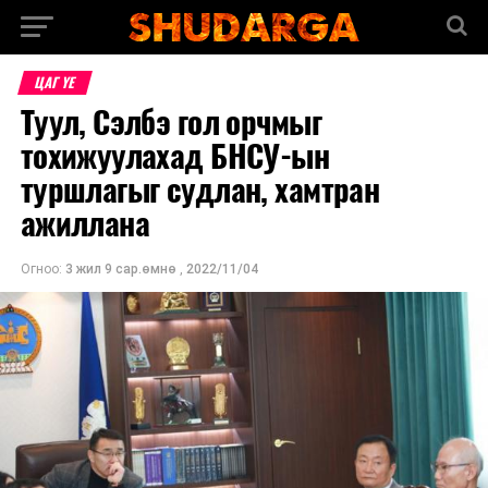
ЦАГ ҮЕ
Туул, Сэлбэ гол орчмыг
тохижуулахад БНСУ-ын
туршлагыг судлан, хамтран
ажиллана
Огноо:
3 жил 9 сар.өмнө
,
2022/11/04