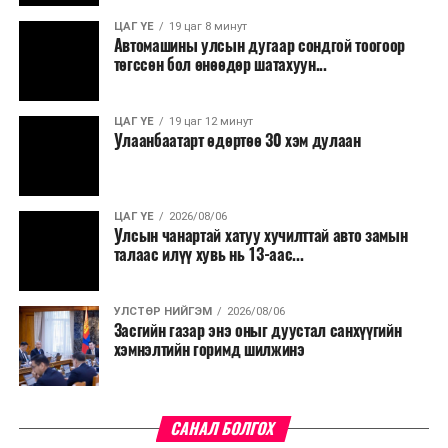
ЦАГ ҮЕ
19 цаг 8 минут
Автомашины улсын дугаар сондгой тоогоор
төгссөн бол өнөөдөр шатахуун...
ЦАГ ҮЕ
19 цаг 12 минут
Улаанбаатарт өдөртөө 30 хэм дулаан
ЦАГ ҮЕ
2026/08/06
Улсын чанартай хатуу хучилттай авто замын
талаас илүү хувь нь 13-аас...
УЛСТӨР НИЙГЭМ
2026/08/06
Засгийн газар энэ оныг дуустал санхүүгийн
хэмнэлтийн горимд шилжинэ
САНАЛ БОЛГОХ