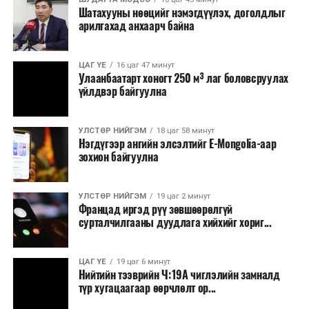
Шатахууны нөөцийг нэмэгдүүлэх, доголдлыг
арилгахад анхаарч байна
ЦАГ ҮЕ
16 цаг 47 минут
Улаанбаатарт хоногт 250 м³ лаг боловсруулах
үйлдвэр байгуулна
УЛСТӨР НИЙГЭМ
18 цаг 58 минут
Нэгдүгээр ангийн элсэлтийг E-Mongolia-аар
зохион байгуулна
УЛСТӨР НИЙГЭМ
19 цаг 2 минут
Францад иргэд рүү зөвшөөрөлгүй
сурталчилгааны дуудлага хийхийг хориг...
ЦАГ ҮЕ
19 цаг 6 минут
Нийтийн тээврийн Ч:19А чиглэлийн замналд
түр хугацаагаар өөрчлөлт ор...