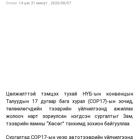
Огноо:
14 цаг 21 минут
,
2026/08/07
талаар дэмжинэ гэдгээ Хотын дарга илэрхийлсэн
юм.
УНШСАН:
1926
ДАРААХ МЭДЭЭ
Биржийн бус зах зээлээс 681.7 тэрбум төгрөгийг татан
төвлөрүүлэв
ӨМНӨХ МЭДЭЭ
“Иргэний нисэхийн хэвлэл мэдээллийн зөвлөл”
байгуулагдлаа
Цөлжилттэй тэмцэх тухай НҮБ-ын конвенцын
Талуудын 17 дугаар бага хурал (COP17)-ын зочид,
төлөөлөгчдийн тээврийн үйлчилгээнд ажиллах
жолооч нарт зориулсан нэгдсэн сургалтыг Зам,
тээврийн яамны “Хөсөг” танхимд зохион байгууллаа.
Сургалтад COP17-ын үеэр автотээврийн үйлчилгээнд