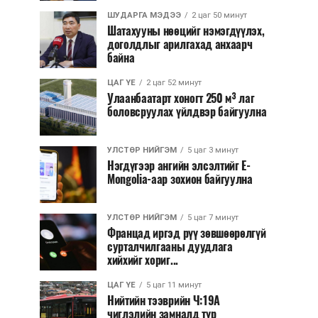
ШУДАРГА МЭДЭЭ
2 цаг 50 минут
Шатахууны нөөцийг нэмэгдүүлэх,
доголдлыг арилгахад анхаарч
байна
ЦАГ ҮЕ
2 цаг 52 минут
Улаанбаатарт хоногт 250 м³ лаг
боловсруулах үйлдвэр байгуулна
УЛСТӨР НИЙГЭМ
5 цаг 3 минут
Нэгдүгээр ангийн элсэлтийг E-
Mongolia-аар зохион байгуулна
УЛСТӨР НИЙГЭМ
5 цаг 7 минут
Францад иргэд рүү зөвшөөрөлгүй
сурталчилгааны дуудлага
хийхийг хориг...
ЦАГ ҮЕ
5 цаг 11 минут
Нийтийн тээврийн Ч:19А
чиглэлийн замналд түр