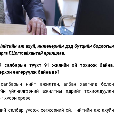
Нийтийн аж ахуй, инженерийн дэд бүтцийн бодлогын
рга Г.Цогтсайхантай ярилцлаа.
ий салбарын түүхт 91 жилийн ой тохиож байна.
эрхэн өнгөрүүлж байна вэ?
салбарын нийт ажилтан, албан хаагчид болон
уйн үйлчилгээний ажилтны өдрийг тохиолдуулан
г хүсэн ерөөе.
ний салбар үүсэж хөгжсөний ой, Нийтийн аж ахуйн