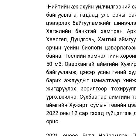
-Нийтийн аж ахуйн үйлчилгээний с
байгууллага, гадаад улс орны с
цэвэрлэх байгууламжийг шинэчлэ
Хөгжлийн банктай хамтран Архан
Хөвсгөл, Дундговь, Хэнтий аймгу
орчин үеийн биологи цэвэрлэгээ
байна. Төслийн хэмнэлтийн хөрөн
50 м3, Өвөрхангай аймгийн Хужи
байгууламж, цэвэр усны гүний ху
барих ажлуудыг нэмэлтээр хийж
жигдрүүлэх зорилгоор тохируул
үргэлжилнэ. Сүхбаатар аймгийн т
аймгийн Хужирт сумын төвийн цэ
2022 оны 12 сар гэхэд гүйцэтгэж 
орно.
2021 оноос Бүгд Найрамдах По