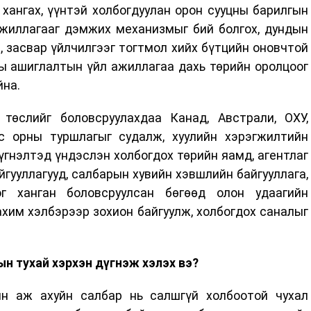
хангах, үүнтэй холбогдуулан орон сууцны барилгын
иллагааг дэмжих механизмыг бий болгох, дундын
 засвар үйлчилгээг тогтмол хийх бүтцийн оновчтой
ны ашиглалтын үйл ажиллагаа дахь төрийн оролцоог
йна.
төслийг боловсруулахдаа Канад, Австрали, ОХУ,
лс орны туршлагыг судалж, хуулийн хэрэгжилтийн
үгнэлтэд үндэслэн холбогдох төрийн яамд, агентлаг
йгууллагууд, салбарын хувийн хэвшлийн байгууллага,
г ханган боловсруулсан бөгөөд олон удаагийн
хим хэлбэрээр зохион байгуулж, холбогдох саналыг
н тухай хэрхэн дүгнэж хэлэх вэ?
ийн аж ахуйн салбар нь салшгүй холбоотой чухал