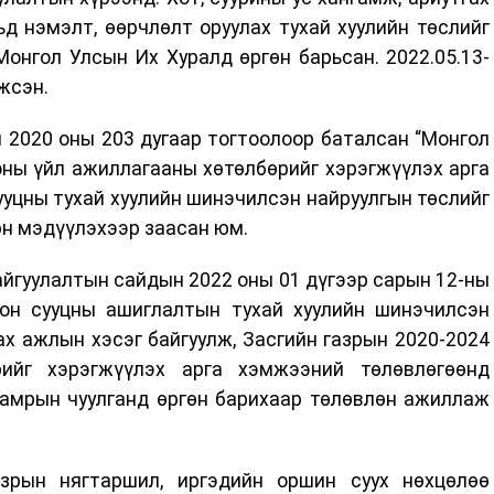
д нэмэлт, өөрчлөлт оруулах тухай хуулийн төслийг
Монгол Улсын Их Хуралд өргөн барьсан. 2022.05.13-
жсэн.
 2020 оны 203 дугаар тогтоолоор баталсан “Монгол
оны үйл ажиллагааны хөтөлбөрийг хэрэгжүүлэх арга
уцны тухай хуулийн шинэчилсэн найруулгын төслийг
өн мэдүүлэхээр заасан юм.
айгуулалтын сайдын 2022 оны 01 дүгээр сарын 12-ны
он сууцны ашиглалтын тухай хуулийн шинэчилсэн
ах ажлын хэсэг байгуулж, Засгийн газрын 2020-2024
ийг хэрэгжүүлэх арга хэмжээний төлөвлөгөөнд
намрын чуулганд өргөн барихаар төлөвлөн ажиллаж
азрын нягтаршил, иргэдийн оршин суух нөхцөлөө