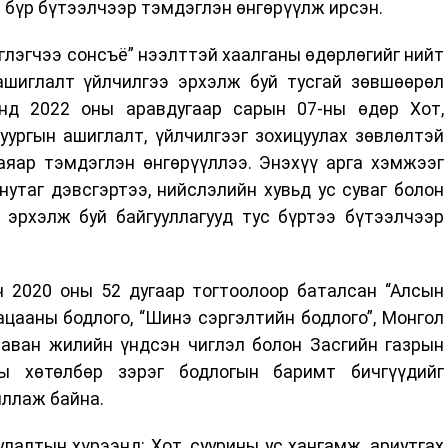
 бүр бүтээлчээр тэмдэглэн өнгөрүүлж ирсэн.
лэгчээ сонсъё” нээлттэй хаалганы өдөрлөгийг нийт
 ашиглалт үйлчилгээ эрхэлж буй тусгай зөвшөөрөл
энд 2022 оны аравдугаар сарын 07-ны өдөр Хот,
уургын ашиглалт, үйлчилгээг зохицуулах зөвлөлтэй
аяар тэмдэглэн өнгөрүүллээ. Энэхүү арга хэмжээг
 нутаг дэвсгэртээ, нийслэлийн хувьд ус суваг болон
 эрхэлж буй байгууллагууд тус бүртээ бүтээлчээр
 2020 оны 52 дугаар тогтоолоор баталсан “Алсын
ацааны бодлого, “Шинэ сэргэлтийн бодлого”, Монгол
таван жилийн үндсэн чиглэл болон Засгийн газрын
ы хөтөлбөр зэрэг бодлогын баримт бичгүүдийг
иллаж байна.
лалтын хүрээнд: Хот, суурины ус хангамж, ариутгах