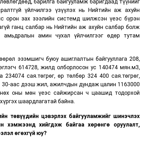
өлөвлөгдөөд, барилга байгууламж баригдаад түүнийг
ралтгүй үйлчилгээ үзүүлэх нь Нийтийн аж ахуйн
лс орон зах зээлийн системд шилжсэн үеэс бүрэн
гүй ганц салбар нь Нийтийн аж ахуйн салбар болж
н амьдралын амин чухал үйлчилгээг өдөр тутам
өөрөл эзэмшигч буюу ашиглалтын байгууллага 208,
эглэгч 614728, жилд олборлосон ус 140474 мян.м3,
а 234074 сая.төгрөг, өр төлбөр 324 400 сая.төгрөг,
 30-аас дээш жил, ажилчдын дундаж цалин 1163000
мнөх оны мөн үеэс сайжирсан ч цаашид тодорхой
 хүргэх шаардлагатай байна.
ийн төвүүдийн цэвэрлэх байгууламжийг шинэчлэх
н хэмжээнд хийгдэж байгаа хөрөнгө оруулалт,
элэл өгөхгүй юу?