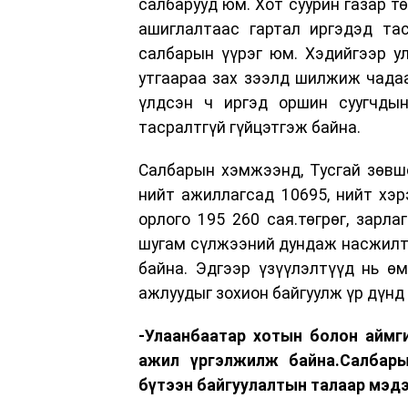
салбарууд юм. Хот суурин газар т
ашиглалтаас гартал иргэдэд тас
салбарын үүрэг юм. Хэдийгээр у
утгаараа зах зээлд шилжиж чадаа
үлдсэн ч иргэд оршин суугчды
тасралтгүй гүйцэтгэж байна.
Салбарын хэмжээнд, Тусгай зөвш
нийт ажиллагсад 10695, нийт хэр
орлого 195 260 сая.төгрөг, зарлаг
шугам сүлжээний дундаж насжилт
байна. Эдгээр үзүүлэлтүүд нь ө
ажлуудыг зохион байгуулж үр дүнд
-Улаанбаатар хотын болон аймг
ажил үргэлжилж байна.Салбары
бүтээн байгуулалтын талаар мэдэ