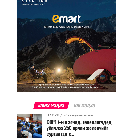
ШИНЭ МЭДЭЭ
ТОП МЭДЭЭ
ЦАГ ҮЕ
26 минутын өмнө
COP17-ын зочид, төлөөлөгчдөд
үйлчлэх 250 орчим жолоочийг
сургалтад х...