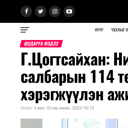
НҮҮР
ЧУХЛЫГ 
ШУДАРГА МЭДЭЭ
Г.Цогтсайхан: Н
салбарын 114 т
хэрэгжүүлэн аж
Огноо:
3 жил 10 сар.өмнө
,
2022/10/12