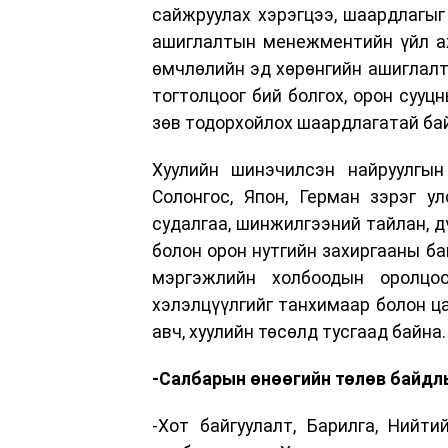
сайжруулах хэрэгцээ, шаардлагыг 
ашиглалтын менежментийн үйл аж
өмчлөлийн эд хөрөнгийн ашиглалт,
тогтолцоог бий болгох, орон сууц
зөв тодорхойлох шаардлагатай ба
Хуулийн шинэчилсэн найруулгын 
Солонгос, Япон, Герман зэрэг у
судалгаа, шинжилгээний тайлан, д
болон орон нутгийн захиргааны ба
мэргэжлийн холбоодын оролцоо
хэлэлцүүлгийг танхимаар болон ца
авч, хуулийн төсөлд тусгаад байна.
-Салбарын өнөөгийн төлөв байдлы
-Хот байгуулалт, Барилга, Нийт