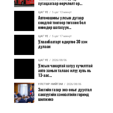
хугацаагаар өөрчлөлт ор...
ЦАГ ҮЕ
5 цаг 13 минут
Автомашины улсын дугаар
сондгой тоогоор төгссөн бол
өнөөдөр шатахуун...
ЦАГ ҮЕ
5 цаг 17 минут
Улаанбаатарт өдөртөө 30 хэм
дулаан
ЦАГ ҮЕ
2026/08/06
Улсын чанартай хатуу хучилттай
авто замын талаас илүү хувь нь
13-аас...
УЛСТӨР НИЙГЭМ
2026/08/06
Засгийн газар энэ оныг дуустал
санхүүгийн хэмнэлтийн горимд
шилжинэ