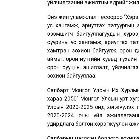
үйлчилгээний ажилтны өдрийг жил
Энэ жил уламжлалт ёсоороо “Хэрэг
ус хангамж, ариутгах татуургын
эзэмшигч байгууллагуудын хүрэ
суурины ус хангамж, ариутгах тат
хамтран зохион байгуулж, орон д
аймаг, орон нутгийн хувьд тухайн
орон сууцны ашиглалт, үйлчилгээ
зохион байгууллаа.
Салбарт Монгол Улсын Их Хурлын
хараа-2050” Монгол Улсын урт хуг
Улсын 2020-2025 онд хөгжүүлэх 
2020-2024 оны үйл ажиллагаан
удирдлага болгон хэрэгжүүлэн аж
Салбарын нэгдсэн бодлого зохицуу