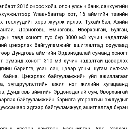
албарт 2016 оноос хойш олон улсын банк, санхүүгийн
анхүүжилтээр Улаанбаатар хот, 16 аймгийн төвийн
х төслүүдийг хэрэгжүүлж ирлээ. Тухайлбал, Азийн
гай, Дорноговь, Өмнөговь, Өвөрхангай, Булган,
удын төвд хоногт тус бүр 3000 м3 хүчин чадалтай
ний цэвэрлэх байгууламжийг ашиглалтад оруулаад
гөөр Дундговь аймгийн Эрдэнэдалай суманд хоногт
рт суманд хоногт 310 м3 хүчин чадалтай цэвэрлэх
дгийн барилга, усан сан, цэвэр усны шугам сүлжээ
 байна. Цэвэрлэх байгууламжийн үйл ажиллагааг
га, зүгшрүүлэлтийн ажил нэг жилийн хугацаанд
өв, Дундговь аймгийн Эрдэнэдалай сум, Өвөрхангай
вэрлэх байгууламжийн барилга угсралтын ажлуудыг
дууссанаар эдгээр байгууламжууд ашиглалтад бүрэн
льш улстай хамтран Баян-Өлгий, Увс, Завхан,