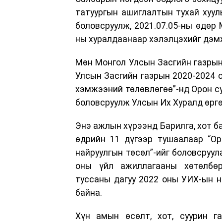
татуургын ашиглалтын тухай хууль
боловсруулж, 2021.07.05-ны өдөр 
ны хуралдаанаар хэлэлцэхийг дэм
Мөн Монгол Улсын Засгийн газрын
Улсын Засгийн газрын 2020-2024 
хэмжээний төлөвлөгөө”-нд Орон су
боловсруулж Улсын Их Хуралд өрг
Энэ ажлын хүрээнд Барилга, хот б
өдрийн 11 дүгээр тушаалаар “Ор
найруулгын төсөл”-ийг боловсруул
оны үйл ажиллагааны хөтөлбөр
туссаны дагуу 2022 оны УИХ-ын 
байна.
Хүн амын өсөлт, хот, суурин г