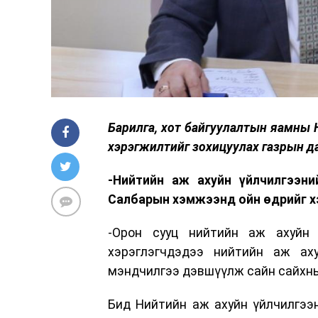
Барилга, хот байгуулалтын яамны 
хэрэгжилтийг зохицуулах газрын да
-Нийтийн аж ахуйн үйлчилгээн
Салбарын хэмжээнд ойн өдрийг х
-Орон сууц нийтийн аж ахуйн 
хэрэглэгчдэдээ нийтийн аж ах
мэндчилгээ дэвшүүлж сайн сайхны
Бид Нийтийн аж ахуйн үйлчилгээ