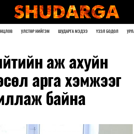
ОНЦЛОВ
УЛСТӨР НИЙГЭМ
ШУДАРГА МЭДЭЭ
ҮЗЭЛ БОДОЛ
УРЛ
ийтийн аж ахуйн
өсөл арга хэмжээг
иллаж байна