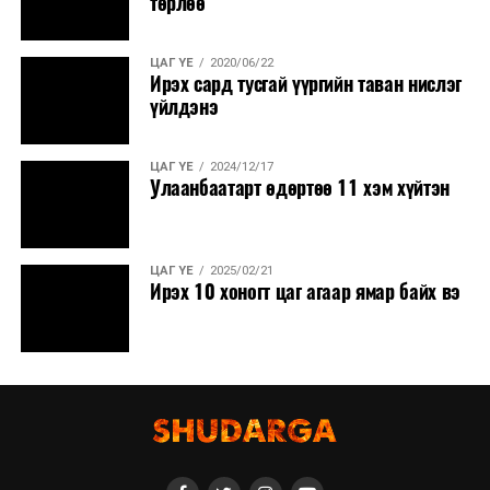
төрлөө
ЦАГ ҮЕ
2020/06/22
Ирэх сард тусгай үүргийн таван нислэг
үйлдэнэ
ЦАГ ҮЕ
2024/12/17
Улаанбаатарт өдөртөө 11 хэм хүйтэн
ЦАГ ҮЕ
2025/02/21
Ирэх 10 хоногт цаг агаар ямар байх вэ