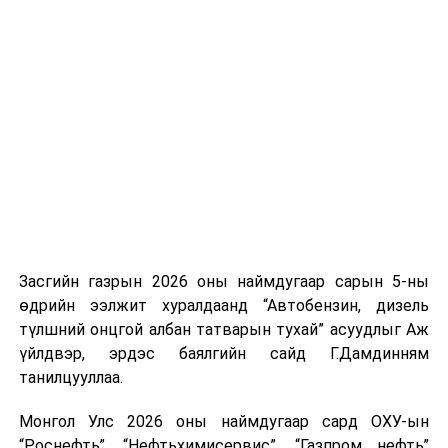
УНШСАН:
2207
ДАРААХ МЭДЭЭ
“Girls Council” чуулга уулзалт боллоо
ӨМНӨХ МЭДЭЭ
Ерөнхий сайд Л.Оюун-Эрдэнэ ХБНГУ-д албан ёсны
айлчлал хийнэ
Засгийн газрын 2026 оны наймдугаар сарын 5-ны
өдрийн ээлжит хуралдаанд “Автобензин, дизель
түлшний онцгой албан татварын тухай” асуудлыг Аж
үйлдвэр, эрдэс баялгийн сайд Г.Дамдинням
танилцууллаа.
Монгол Улс 2026 оны наймдугаар сард ОХУ-ын
“Роснефть”, “Нефтьхимисервис”, “Газпром нефть”