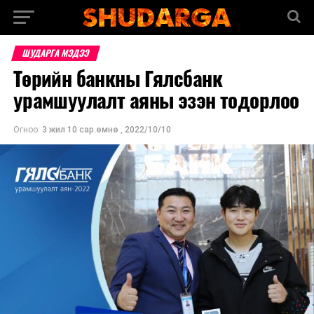
ШУДАРГА МЭДЭЭ
Төрийн банкны Гялсбанк
урамшуулалт аяны эзэн тодорлоо
Огноо:
3 жил 10 сар.өмнө
,
2022/10/10