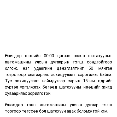
болон арилжааны банкуудтай хамтран стратегийн
бүтээгдэхүүний нөөц бүрдүүлэх, хадгалах, түгээх,
борлуулах бүх шатанд цахим төлбөрийн баримт
үйлдэж, бүртгэлийг ил тод болгох юм.
2026 оны намар бэлтгэж, 2027 оны хавар худалдаанд
гаргах нөөцийн махны бүрдүүлэлтэд Нийслэлийн
Засаг дарга Б.Пүрэвдагваг онцгойлон анхаарч
ажиллахыг Ерөнхий сайд үүрэг болгожээ.
Өчигдөр шөнийн 00:00 цагаас эхлэн шатахууныг
Нөөцийн махыг цахим системд бүртгэснээр мах
автомашины улсын дугаарын тэгш, сондгойгоор
бэлтгэлийн явц, нөөцийн үлдэгдэл ил тод болно. Мөн
олгож, нэг удаагийн цэнэглэлтийг 50 мянган
хөнгөлөлттэй зээлийг зориулалтын бусаар ашиглах
төгрөгөөр хязгаарлах зохицуулалт хэрэгжиж байна.
явдлыг таслан зогсоох, хүртээмжийг нэмэгдүүлэх,
Тус зохицуулалт наймдугаар сарын 15-ны өдрийг
өрсөлдөөнийг бий болгох боломжтой гэж үзжээ.
хүртэл үргэлжлэх бөгөөд шатахууны нөөцийг жигд
хуваарилах зорилготой.
Иргэд агуулах, үйлдвэрээс махаа шууд худалдан авах,
малчид системээр дамжуулан бүтээгдэхүүнээ
Өнөөдөр таны автомашины улсын дугаар тэгш
эцсийн хэрэглэгчид борлуулах боломж бүрдэх юм.
тоогоор төгссөн бол шатахуун авах боломжтой юм.