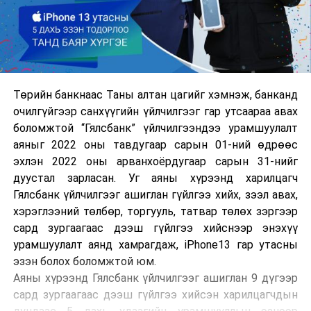
Төрийн банкнаас Таны алтан цагийг хэмнэж, банканд
очилгүйгээр санхүүгийн үйлчилгээг гар утсаараа авах
боломжтой “Гялсбанк” үйлчилгээндээ урамшуулалт
аяныг 2022 оны тавдугаар сарын 01-ний өдрөөс
эхлэн 2022 оны арванхоёрдугаар сарын 31-нийг
дуустал зарласан. Уг аяны хүрээнд харилцагч
Гялсбанк үйлчилгээг ашиглан гүйлгээ хийх, зээл авах,
хэрэглээний төлбөр, торгууль, татвар төлөх зэргээр
сард зургаагаас дээш гүйлгээ хийснээр энэхүү
урамшуулалт аянд хамрагдаж, iPhone13 гар утасны
эзэн болох боломжтой юм.
Аяны хүрээнд Гялсбанк үйлчилгээг ашиглан 9 дүгээр
сард зургаагаас дээш гүйлгээ хийсэн харилцагчдын