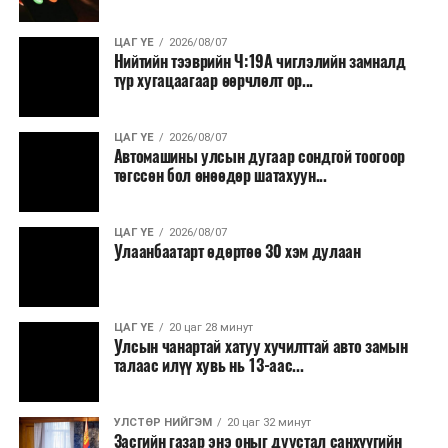
ЦАГ ҮЕ
2026/08/07
Нийтийн тээврийн Ч:19А чиглэлийн замналд
түр хугацаагаар өөрчлөлт ор...
ЦАГ ҮЕ
2026/08/07
Автомашины улсын дугаар сондгой тоогоор
төгссөн бол өнөөдөр шатахуун...
ЦАГ ҮЕ
2026/08/07
Улаанбаатарт өдөртөө 30 хэм дулаан
ЦАГ ҮЕ
20 цаг 28 минут
Улсын чанартай хатуу хучилттай авто замын
талаас илүү хувь нь 13-аас...
УЛСТӨР НИЙГЭМ
20 цаг 32 минут
Засгийн газар энэ оныг дуустал санхүүгийн