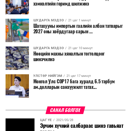
хэмнэлтийн горимд шилжинэ
ШУДАРГА МЭДЭЭ
21 цаг 1 минут
Шатахууны импортын гаалийн албан татварыг
2027 оны хоёрдугаар сарын ...
ШУДАРГА МЭДЭЭ
21 цаг 10 минут
Нөөцийн махны хяналтын тогтолцоог
шинэчилнэ
УЛСТӨР НИЙГЭМ
21 цаг 17 минут
Монгол Улс COP17 бага хуралд 6.5 тэрбум
ам.долларын санхүүжилт татах...
САНАЛ БОЛГОХ
ЦАГ ҮЕ
2021/05/28
Эрчим хүчний салбараас шинэ гавьяат