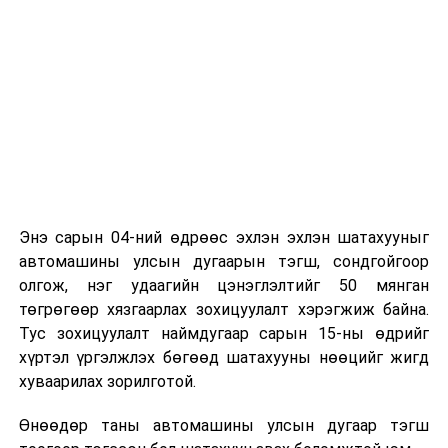
Энэ сарын 04-ний өдрөөс эхлэн эхлэн шатахууныг
автомашины улсын дугаарын тэгш, сондгойгоор
олгож, нэг удаагийн цэнэглэлтийг 50 мянган
төгрөгөөр хязгаарлах зохицуулалт хэрэгжиж байна.
Тус зохицуулалт наймдугаар сарын 15-ны өдрийг
хүртэл үргэлжлэх бөгөөд шатахууны нөөцийг жигд
хуваарилах зорилготой.
Өнөөдөр таны автомашины улсын дугаар тэгш