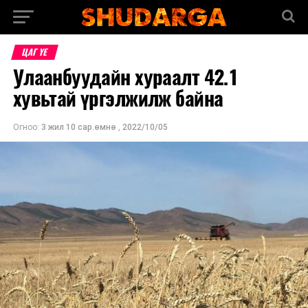
ЦАГ ҮЕ
Улаанбуудайн хураалт 42.1
хувьтай үргэлжилж байна
Огноо:
3 жил 10 сар.өмнө
,
2022/10/05