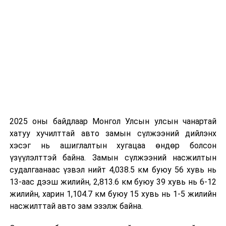
ӨМНӨХ МЭДЭЭ
Орчны бохирдлыг бууруулах үндэсний хороо агаарын
бохирдлын эсрэг шуурхай штаб байгуулж ажиллана
2025 оны байдлаар Монгол Улсын улсын чанартай
хатуу хучилттай авто замын сүлжээний дийлэнх
хэсэг нь ашиглалтын хугацаа өндөр болсон
үзүүлэлттэй байна. Замын сүлжээний насжилтын
судалгаанаас үзвэл нийт 4,038.5 км буюу 56 хувь нь
13-аас дээш жилийн, 2,813.6 км буюу 39 хувь нь 6-12
жилийн, харин 1,104.7 км буюу 15 хувь нь 1-5 жилийн
насжилттай авто зам эзэлж байна.