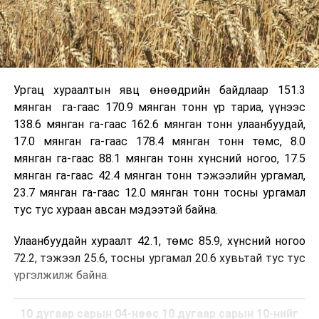
Ургац хураалтын явц өнөөдрийн байдлаар 151.3
мянган га-гаас 170.9 мянган тонн үр тариа, үүнээс
138.6 мянган га-гаас 162.6 мянган тонн улаанбуудай,
17.0 мянган га-гаас 178.4 мянган тонн төмс, 8.0
мянган га-гаас 88.1 мянган тонн хүнсний ногоо, 17.5
мянган га-гаас 42.4 мянган тонн тэжээлийн ургамал,
23.7 мянган га-гаас 12.0 мянган тонн тосны ургамал
тус тус хураан авсан мэдээтэй байна.
Улаанбуудайн хураалт 42.1, төмс 85.9, хүнсний ногоо
72.2, тэжээл 25.6, тосны ургамал 20.6 хувьтай тус тус
үргэлжилж байна.
10 дугаар сарын 04-нөөс 10 дугаар сарын 10-нийг