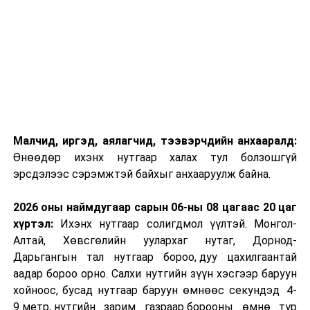
Малчид, иргэд, аялагчид, тээвэрчдийн анхааралд:
Өнөөдөр ихэнх нутгаар халах тул болзошгүй
эрсдэлээс сэрэмжтэй байхыг анхааруулж байна.
2026 оны наймдугаар сарын 06-ны 08 цагаас 20 цаг
хүртэл:
Ихэнх нутгаар солигдмол үүлтэй. Монгол-
Алтай, Хөвсгөлийн уулархаг нутаг, Дорнод-
Дарьгангын тал нутгаар бороо, дуу цахилгаантай
аадар бороо орно. Салхи нутгийн зүүн хэсгээр баруун
хойноос, бусад нутгаар баруун өмнөөс секундэд 4-
9 метр, нутгийн зарим газраар борооны өмнө түр