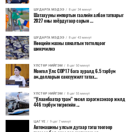
Бороо орохгүй. Салхи баруун хойноос
секундэд 4-9 метр. 25-27 хэм дулаан
ШУДАРГА МЭДЭЭ
8 цаг 34 минут
байна.
Шатахууны импортын гаалийн албан татварыг
2027 оны хоёрдугаар сарын ...
2026 оны наймдугаар сарын 07-ноос
2026 оны наймдугаар сарын 11-нийг хүртэлх
ШУДАРГА МЭДЭЭ
8 цаг 43 минут
Нөөцийн махны хяналтын тогтолцоог
цаг агаарын урьдчилсан төлөв
шинэчилнэ
Наймдугаар сарын 7-нд баруун болон төвийн
аймгуудын нутгийн хойд хэсгээр, 8-нд баруун
УЛСТӨР НИЙГЭМ
8 цаг 50 минут
Монгол Улс COP17 бага хуралд 6.5 тэрбум
аймгуудын нутгийн хойд хэсэг, төвийн
ам.долларын санхүүжилт татах...
аймгуудын нутгийн зарим газраар, 9-нд баруун
аймгуудын нутгийн зүүн, говийн аймгуудын
нутгийн хойд, зүүн аймгуудын нутгийн баруун
УЛСТӨР НИЙГЭМ
8 цаг 55 минут
“Улаанбаатар трам” төсөл хэрэгжсэнээр жилд
хэсэг, төвийн аймгуудын ихэнх нутгаар, 10-нд
446 тэрбум төгрөгийн ...
төв, зүүн, говийн аймгуудын ихэнх нутгаар
бороо, дуу цахилгаантай аадар бороо орно. Салхи
ихэнх хугацаанд секундэд 5-10 метр, 9-нд
ЦАГ ҮЕ
9 цаг 7 минут
Автомашины улсын дугаар тэгш тоогоор
Алтайн салбар уулс, Арц-Богдын өвөр