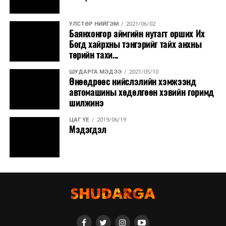
УЛСТӨР НИЙГЭМ
2021/06/02
Баянхонгор аймгийн нутагт орших Их
Богд хайрхны тэнгэрийг тайх анхны
төрийн тахи...
ШУДАРГА МЭДЭЭ
2021/05/10
Өнөөдрөөс нийслэлийн хэмжээнд
автомашины хөдөлгөөн хэвийн горимд
шилжинэ
ЦАГ ҮЕ
2019/06/19
Мэдэгдэл