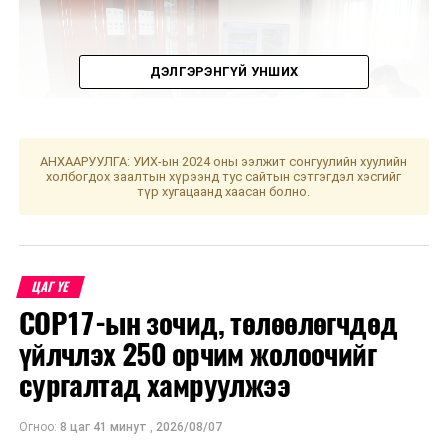
ДЭЛГЭРЭНГҮЙ УНШИХ
АНХААРУУЛГА: УИХ-ын 2024 оны ээлжит сонгуулийн хуулийн
холбогдох заалтын хүрээнд тус сайтын сэтгэгдэл хэсгийг
түр хугацаанд хаасан болно.
Мөн гэрээний үүргээ зөрчиж буй аж ахуйн
ЦАГ ҮЕ
нэгжүүдтэй уулзалт зохион байгуулан , ажлаа
COP17-ын зочид, төлөөлөгчдөд
эрчимжүүлж батлагдсан зураг төсвийн дагуу
чанартай ажил хийж гүйцэтгэх талаар хугацаатай
үйлчлэх 250 орчим жолоочийг
чиглэл өглөө. Хугацаанд ажлаа гүйцэтгээгүй,
сургалтад хамруулжээ
гаргасан алдаагаа залруулаагүй тохиолдолд гэрээ
цуцалж, хариуцлага тооцохоор боллоо.
Огноо:
8 цаг 41 минут
,
2026/08/07