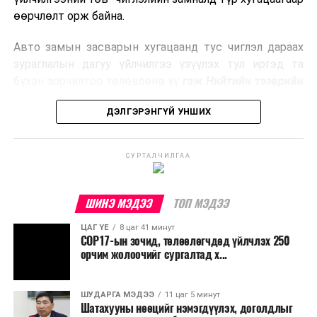
боловсруулах үйлдвэрүүдээр дулаан, цахилгаан
өөрчлөлт орж байна.
эрчим хүч үйлдвэрлэдэг.
Авто замын засварын хугацаанд тус чиглэл дараах
Ийнхүү лаг хатаах, шатаах технологийг лагийн
зураглалын дагуу үйлчилгээ үзүүлэх тул иргэд та
эзлэхүүнийг бууруулахын зэрэгцээ эрчим хүч
бүхэн зорчилтоо төлөвлөнө үү
гэж Нийтийн тээврийн
үйлдвэрлэх, нөөцийг дахин ашиглах чиглэлээр олон
бодлогын газраас мэдээллээ.
улсад өргөн ашиглаж байна.
ДЭЛГЭРЭНГҮЙ УНШИХ
СУРТАЛЧИЛГАА
ШИНЭ МЭДЭЭ
ТОП МЭДЭЭ
ЦАГ ҮЕ
8 цаг 41 минут
COP17-ын зочид, төлөөлөгчдөд үйлчлэх 250
орчим жолоочийг сургалтад х...
ШУДАРГА МЭДЭЭ
11 цаг 5 минут
Шатахууны нөөцийг нэмэгдүүлэх, доголдлыг