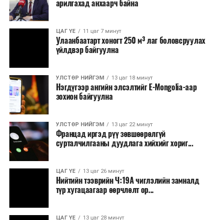
арилгахад анхаарч байна
ЦАГ ҮЕ
11 цаг 7 минут
Улаанбаатарт хоногт 250 м³ лаг боловсруулах
үйлдвэр байгуулна
УЛСТӨР НИЙГЭМ
13 цаг 18 минут
Нэгдүгээр ангийн элсэлтийг E-Mongolia-аар
зохион байгуулна
УЛСТӨР НИЙГЭМ
13 цаг 22 минут
Францад иргэд рүү зөвшөөрөлгүй
сурталчилгааны дуудлага хийхийг хориг...
ЦАГ ҮЕ
13 цаг 26 минут
Нийтийн тээврийн Ч:19А чиглэлийн замналд
түр хугацаагаар өөрчлөлт ор...
ЦАГ ҮЕ
13 цаг 28 минут