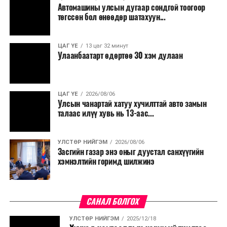
Автомашины улсын дугаар сондгой тоогоор
төгссөн бол өнөөдөр шатахуун...
ЦАГ ҮЕ
13 цаг 32 минут
Улаанбаатарт өдөртөө 30 хэм дулаан
ЦАГ ҮЕ
2026/08/06
Улсын чанартай хатуу хучилттай авто замын
талаас илүү хувь нь 13-аас...
УЛСТӨР НИЙГЭМ
2026/08/06
Засгийн газар энэ оныг дуустал санхүүгийн
хэмнэлтийн горимд шилжинэ
САНАЛ БОЛГОХ
УЛСТӨР НИЙГЭМ
2025/12/18