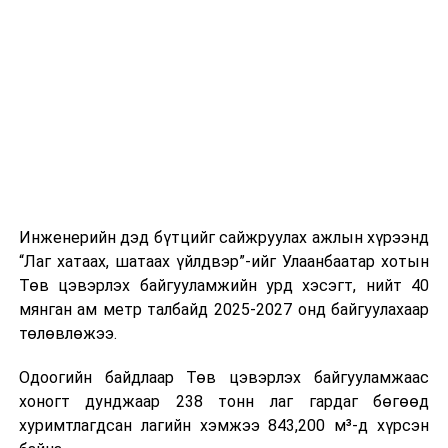
буудал болон арга хэмжээний байршилд хүргэх үе
шат, маршрут, хөдөлгөөний зохион байгуулалт,
цагийн менежмент, мэдээлэл дамжуулах журам,
холбогдох байгууллагуудын уялдаа холбоо, аюулгүй
ажиллагааны чиглэлээр жолооч нарыг сургалт, арга
зүйгээр хангаж байна.
Мөн зам тээврийн осол, саатал болон бусад эрсдэл,
онцгой нөхцөл үүссэн үед авах арга хэмжээ, ачаалал
ихтэй нөхцөлд тайван, зөв, шуурхай шийдвэр гаргах,
Инженерийн дэд бүтцийг сайжруулах ажлын хүрээнд
өдөр тутмын ажлын бэлэн байдлыг хангах зэрэг
“Лаг хатаах, шатаах үйлдвэр”-ийг Улаанбаатар хотын
практик ур чадварыг сургалтын хөтөлбөрт тусгажээ.
Төв цэвэрлэх байгууламжийн урд хэсэгт, нийт 40
мянган ам метр талбайд 2025-2027 онд байгуулахаар
Сургалтыг танилцуулах лекц, асуулт-хариулт,
төлөвлөжээ.
жишээнд суурилсан сургалт, багаар ажиллах дасгал,
маршрут болон тээвэрлэлтийн урсгалын зураглалтай
Одоогийн байдлаар Төв цэвэрлэх байгууламжаас
танилцах, онцгой нөхцөлд ажиллах дадлага зэрэг
хоногт дунджаар 238 тонн лаг гардаг бөгөөд
онол, практик хосолсон хэлбэрээр зохион байгуулж
хуримтлагдсан лагийн хэмжээ 843,200 м³-д хүрсэн
байна.