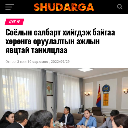
ЦАГ ҮЕ
Соёлын салбарт хийгдэж байгаа
хөрөнгө оруулалтын ажлын
явцтай танилцлаа
Огноо:
3 жил 10 сар.өмнө
,
2022/09/29