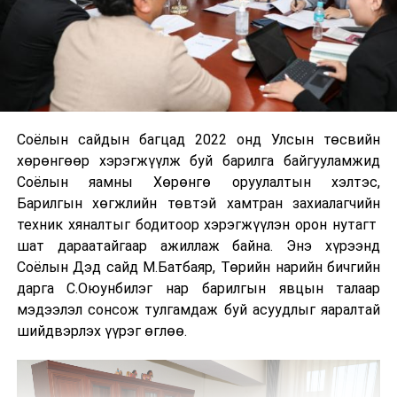
Соёлын сайдын багцад 2022 онд Улсын төсвийн
хөрөнгөөр хэрэгжүүлж буй барилга байгууламжид
Соёлын яамны Хөрөнгө оруулалтын хэлтэс,
Барилгын хөгжлийн төвтэй хамтран захиалагчийн
техник хяналтыг бодитоор хэрэгжүүлэн орон нутагт
шат дараатайгаар ажиллаж байна. Энэ хүрээнд
Соёлын Дэд сайд М.Батбаяр, Төрийн нарийн бичгийн
дарга С.Оюунбилэг нар барилгын явцын талаар
мэдээлэл сонсож тулгамдаж буй асуудлыг яаралтай
шийдвэрлэх үүрэг өглөө.