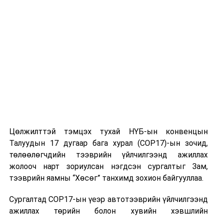
Эх сурвалж: Соёлын яам
УНШСАН:
1993
ДАРААХ МЭДЭЭ
Төрийн банкны хувьцааны захиалга эхэллээ
ӨМНӨХ МЭДЭЭ
Монгол Улсын 2023 оны төсвийн төслийг УИХ-д өргөн
барина
Цөлжилттэй тэмцэх тухай НҮБ-ын конвенцын
Талуудын 17 дугаар бага хурал (COP17)-ын зочид,
төлөөлөгчдийн тээврийн үйлчилгээнд ажиллах
жолооч нарт зориулсан нэгдсэн сургалтыг Зам,
тээврийн яамны “Хөсөг” танхимд зохион байгууллаа.
Сургалтад COP17-ын үеэр автотээврийн үйлчилгээнд
ажиллах төрийн болон хувийн хэвшлийн