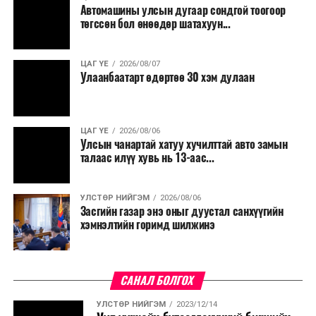
УИХ-ын дарга Г.Занданшатар Сэлэнгэ аймгийн зарим
Автомашины улсын дугаар сондгой тоогоор
сумдад ажиллалаа
төгссөн бол өнөөдөр шатахуун...
ӨМНӨХ МЭДЭЭ
Үс шинээр үргээлгэх буюу засуулахад тохиромжгүй
ЦАГ ҮЕ
2026/08/07
Улаанбаатарт өдөртөө 30 хэм дулаан
ЦАГ ҮЕ
2026/08/06
Улсын чанартай хатуу хучилттай авто замын
талаас илүү хувь нь 13-аас...
УЛСТӨР НИЙГЭМ
2026/08/06
Засгийн газар энэ оныг дуустал санхүүгийн
хэмнэлтийн горимд шилжинэ
САНАЛ БОЛГОХ
УЛСТӨР НИЙГЭМ
2023/12/14