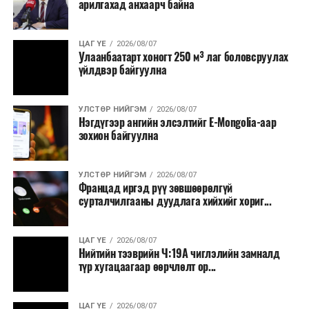
арилгахад анхаарч байна
хичээлдээ бэлдэнэ”
ЦАГ ҮЕ
2026/08/07
Улаанбаатарт хоногт 250 м³ лаг боловсруулах
“Миний хувьд өмнө нь “Автомашингүй өдөр”-т
үйлдвэр байгуулна
оролцож байгаагүй. Найзуудтайгаа том талбайтай
газар тоглох гоё байна. Өнөөдөр орой хүртэл тоглож,
дугуй унаж, энэ хавиар сахилгагүйтнэ” хэмээн ярилаа.
УЛСТӨР НИЙГЭМ
2026/08/07
Нэгдүгээр ангийн элсэлтийг E-Mongolia-аар
зохион байгуулна
Улаанбаатар хот “Автомашингүй өдөр”-ийг 2009
оноос тэмдэглэж ирсэн бөгөөд энэ жилийн хувьд
цаг агаар онцгой сайхан өдөр таарсанд иргэд баяртай
УЛСТӨР НИЙГЭМ
2026/08/07
Францад иргэд рүү зөвшөөрөлгүй
байлаа. Энэ өдөр хотын төв замуудыг хаасан тул
сурталчилгааны дуудлага хийхийг хориг...
нийтийн тээврийн 39 чиглэлд, томоохон 19 зах
худалдааны төвийг цагийн хуваарьт өөрчлөлт орсон
юм.
ЦАГ ҮЕ
2026/08/07
Нийтийн тээврийн Ч:19А чиглэлийн замналд
түр хугацаагаар өөрчлөлт ор...
УНШСАН:
1849
ДАРААХ МЭДЭЭ
ЦАГ ҮЕ
2026/08/07