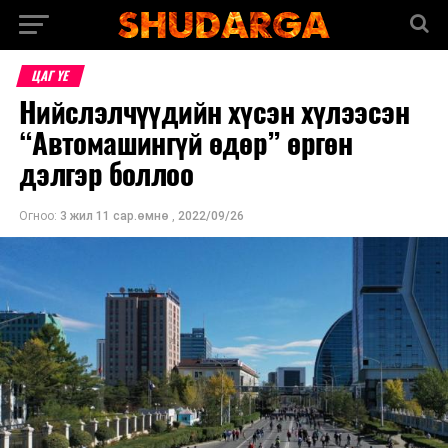
ЦАГ ҮЕ
Нийслэлчүүдийн хүсэн хүлээсэн
“Автомашингүй өдөр” өргөн
дэлгэр боллоо
Огноо:
3 жил 11 сар.өмнө
,
2022/09/26