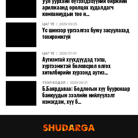
Уул уурхайн бүтээгдэхүүний биржийн
арилжаанд оролцох худалдагч
компаниудын тоо н...
ЦАГ ҮЕ
2020/03/25
Үс шинээр үргээлгэх буюу засуулахад
тохиромжгүй
ЦАГ ҮЕ
2026/07/01
Аутизмтай хүүхдүүдэд тэгш,
хүртээмжтэй боловсрол олгох
хөтөлбөрийн хүрээнд аутиз...
ҮЗЭЛ БОДОЛ
2020/04/21
Б.Баярдаваа: Бодлогын хүү буурснаар
банкуудын зээлийн нийлүүлэлт
нэмэгдэж, хүү б...