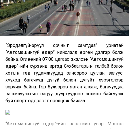
“Эрсдэлгүй-эрүүл орчныг хамтдаа” уриатай
“Автомашингүй өдөр” нийслэлд өргөн дэлгэр болж
байна. Өглөөний 07:00 цагаас эхэлсэн “Автомашингүй
өдөр”-ийн хүрээнд иргэд Сүхбаатарын талбай болон
хотын төв гудамжуудад олноороо цуглан, залуус,
хүүхэд багачууд дугуй болон дугуйт хэрэгслээр
зорчиж байна. Гэр бүлээрээ явган алхаж, багачуудаа
салхилуулахын сацуу дүүргүүдээс зохион байгуулж
буй спорт өдөрлөгт оролцож байлаа.
“Автомашингүй өдөр”-ийн нээлтийн үеэр Монгол