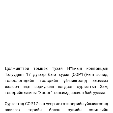
Нийслэлийн Засаг даргын Нийгмийн салбар, ногоон
хөгжил болон агаар, орчны бохирдлын асуудал
хариуцсан орлогч З.Төмөртөмөө:
-Улаанбаатар хот “Автомашингүй өдөр”-ийг 2009
оноос хойш зохион байгуулж эхэлсэн. Өнгөрсөн хоёр
жилийн хугацаанд цар тахлын улмаас тус арга
хэмжээ түр завсарласан. Харин энэ жил өргөн дэлгэр
болж байна. Нийгмийн салбарын олон байгууллагыг
Цөлжилттэй тэмцэх тухай НҮБ-ын конвенцын
иргэдэд өөрсдийн үйл ажиллагаагаа сурталчлан
Талуудын 17 дугаар бага хурал (COP17)-ын зочид,
таниулж, иргэд үйлчилгээ авч байна. Мөн бүх
төлөөлөгчдийн тээврийн үйлчилгээнд ажиллах
дүүргийн Засаг даргын Тамгын газар хамтран
жолооч нарт зориулсан нэгдсэн сургалтыг Зам,
оролцож байгаа. Түүнчлэн МУИС-ийн түүхт 80 жилийн
тээврийн яамны “Хөсөг” танхимд зохион байгууллаа.
ой тохиож байна. Өглөө МУИС-ийн оюутан,
төгсөгчдийн марафон гүйлт боллоо. Спортын 10 гаруй
Сургалтад COP17-ын үеэр автотээврийн үйлчилгээнд
төрлийн тэмцээн уралдаан, урлагийн тоглолтууд
ажиллах төрийн болон хувийн хэвшлийн