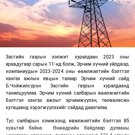
Засгийн газрын ээлжит хуралдаан 2023 оны
аравдугаар сарын 11-нд болж, Эрчим хүчний үйлдвэр,
компаниудын 2023-2024 оны өвөлжилтийн бэлтгэл
хангах ажлын явцын талаар Эрчим хүчний сайд
Б.Чойжилсүрэн Засгийн газрын хуралдаанд
танилцууллаа. Эрчим хүчний салбарын өвөлжилтийн
бэлтгэл хангах ажлыг эрчимжүүлэн, төлөвлөсөн
хугацаанд хэрэгжүүлэхийг сайдад даалгалаа.
Тус салбарын хэмжээнд өвөлжилтийн бэлтгэл 85
хувьтай байна. Өнөөдрийн байдлаар дулааны