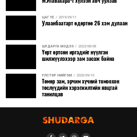
М.Игавахара-г хүлээн авч уулзав
ЦАГ ҮЕ
2019/09/11
Улаанбаатарт өдөртөө 26 хэм дулаан
ШУДАРГА МЭДЭЭ
2023/08/08
Үерт өртсөн иргэдийг нүүлгэн
шилжүүлэхээр зам засаж байна
УЛСТӨР НИЙГЭМ
2020/09/10
Төмөр зам, эрчим хүчний томоохон
төслүүдийн хэрэгжилтийн явцтай
танилцав