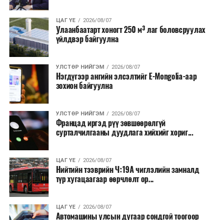
ЦАГ ҮЕ
2026/08/07
Улаанбаатарт хоногт 250 м³ лаг боловсруулах
үйлдвэр байгуулна
УЛСТӨР НИЙГЭМ
2026/08/07
Нэгдүгээр ангийн элсэлтийг E-Mongolia-аар
зохион байгуулна
УЛСТӨР НИЙГЭМ
2026/08/07
Францад иргэд рүү зөвшөөрөлгүй
сурталчилгааны дуудлага хийхийг хориг...
ЦАГ ҮЕ
2026/08/07
Нийтийн тээврийн Ч:19А чиглэлийн замналд
түр хугацаагаар өөрчлөлт ор...
ЦАГ ҮЕ
2026/08/07
Автомашины улсын дугаар сондгой тоогоор