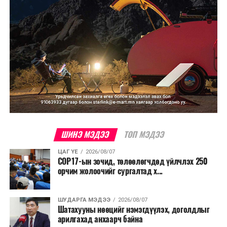
ШИНЭ МЭДЭЭ
ТОП МЭДЭЭ
ЦАГ ҮЕ
2026/08/07
COP17-ын зочид, төлөөлөгчдөд үйлчлэх 250
орчим жолоочийг сургалтад х...
ШУДАРГА МЭДЭЭ
2026/08/07
Шатахууны нөөцийг нэмэгдүүлэх, доголдлыг
арилгахад анхаарч байна