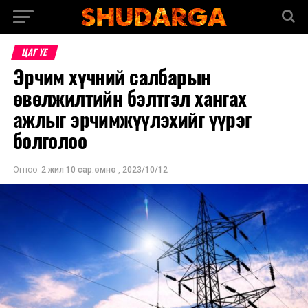
ЦАГ ҮЕ
Эрчим хүчний салбарын
өвөлжилтийн бэлтгэл хангах
ажлыг эрчимжүүлэхийг үүрэг
болголоо
Огноо:
2 жил 10 сар.өмнө
,
2023/10/12