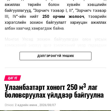
ажиллах төрийн болон хувийн хэвшлийн
байгууллагууд, “Зорчигч тээвэр I, II”, “Зорчигч тээвэр
III, IV”-ийн нийт
250 орчим жолооч
, тээврийн
хэрэгслийн зохион байгуулалт хариуцан ажиллах
албан хаагчид хамрагдаж байна.
Монгол Улсад зохион байгуулагдах олон улсын
хэмжээний энэхүү арга хэмжээний үеэр гадаадын
зочид, төлөөлөгчдөд аюулгүй, шуурхай, соёлтой,
ДЭЛГЭРЭНГҮЙ УНШИХ
мэргэжлийн түвшинд тээврийн үйлчилгээ үзүүлэх
бэлтгэлийг хангах нь сургалтын гол зорилго юм.
Сургалтаар COP17-ын ерөнхий ойлголт, ач холбогдол,
ЦАГ ҮЕ
зохион байгуулалтын онцлог, зочид, төлөөлөгчдийн
Улаанбаатарт хоногт 250 м³ лаг
ангилал, үйлчилгээний стандарт, жолооч нарын үүрэг
хариуцлага, сахилга бат, үйлчилгээний соёл, ёс зүй,
боловсруулах үйлдвэр байгуулна
мэргэжлийн харилцааны талаар нэгдсэн мэдээлэл
өгчээ.
Огноо:
2 өдрийн өмнө
,
2026/08/07