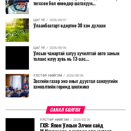
төгссөн бол өнөөдөр шатахуун...
ЦАГ ҮЕ
2026/08/07
Улаанбаатарт өдөртөө 30 хэм дулаан
ЦАГ ҮЕ
2026/08/06
Улсын чанартай хатуу хучилттай авто замын
талаас илүү хувь нь 13-аас...
УЛСТӨР НИЙГЭМ
2026/08/06
Засгийн газар энэ оныг дуустал санхүүгийн
хэмнэлтийн горимд шилжинэ
САНАЛ БОЛГОХ
УЛСТӨР НИЙГЭМ
2025/03/26
ГХЯ: Япон Улсын Элчин сайд