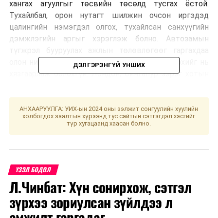
хангах агуулгыг төсвийн төсөлд тусгах ёстой.
Тухайлбал, орон нутагт шилжин очсон иргэдэд
цалингийн нэмэгдэл олгох, тухайлсан санхүүгийн
дэмжлэгийн аргыг хэрэглэж болно. Автозамын
түгжрэл бууруулах ажлын төлөвлөгөөг гаргахдаа
олон нийтэд сонгох хувилбар өгөхгүйгээр эрхийг нь
ДЭЛГЭРЭНГҮЙ УНШИХ
хязгаарлаж болохгүй. Лондон, Сингапур зэрэг хотын
тэргүүн туршлагыг судалж манай улсад тохирохыг
нэвтрүүлэх шаардлагатай” гэв. Ерөнхий сайд
дараагийн Засгийн газрын хуралдаанд Улаанбаатар
АНХААРУУЛГА: УИХ-ын 2024 оны ээлжит сонгуулийн хуулийн
холбогдох заалтын хүрээнд тус сайтын сэтгэгдэл хэсгийг
хотын автозамын түгжрэл бууруулах урьдчилсан
түр хугацаанд хаасан болно.
төлөвлөгөөг танилцуулахыг үүрэг болголоо.
ҮЗЭЛ БОДОЛ
Л.Чинбат: Хүн сонирхож, сэтгэл
зүрхээ зориулсан зүйлдээ л
амжилт гаргадаг