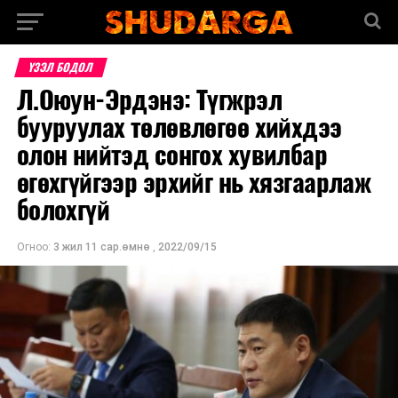
ҮЗЭЛ БОДОЛ
Л.Оюун-Эрдэнэ: Түгжрэл
бууруулах төлөвлөгөө хийхдээ
олон нийтэд сонгох хувилбар
өгөхгүйгээр эрхийг нь хязгаарлаж
болохгүй
Огноо:
3 жил 11 сар.өмнө
,
2022/09/15