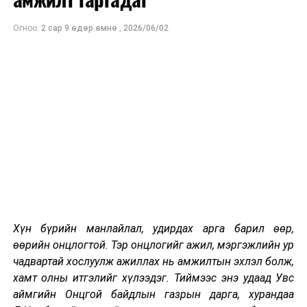
Огноо:
2 сар 9 өдөр.өмнө
,
2026/06/02
Нийслэл Улаанбаатар хотын автозамын түгжрэлийг
бууруулах Үндэсний хорооны өнөөдрийн хурлаар
ажиллах чиглэл, төлөвлөгөөгөө хэлэлцэв.
“Түгжрэлийн эсрэг нийтээрээ” гэсэн үзэл баримтлал
гаргажээ.
Монгол Улсын сайд, Үндэсний хорооны дарга
Ж.Сүхбаатар “Улаанбаатар хотын автозамын
түгжрэлийг бууруулна гэдэг нь ганц, хоёр
Хүн бүрийн манлайлал, удирдах арга барил өөр,
шийдвэрээр шийдэгдэхгүй. Бодлогын цогц ажил
өөрийн онцлогтой. Тэр онцлогийг ажил, мэргэжлийн ур
хийх ёстой. Хууль эрх зүйн орчны ч асуудал их байна.
чадвартай хослуулж ажиллах нь амжилтын эхлэл болж,
Үүнийг шийдэхийн тулд Үндэсний хороо ажиллана.
хамт олны итгэлийг хүлээдэг. Тиймээс энэ удаад Увс
Улаанбаатар хотын автозамын түгжрэлийг бууруулах
аймгийн Онцгой байдлын газрын дарга, хурандаа
арга хэмжээ авахдаа олон нийтийн эрхийг хасах биш