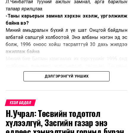
Л.Чинбаттай түүний ажлын замнал, арга барилын
үүрэг хариуцлагад суурилсан бодлогын арга хэмжээ
талаар ярилцлаа.
авна” гэлээ.
-Таны карьерын замнал хэрхэн эхэлж, үргэлжилж
байна вэ?
Миний амьдралын бүхий л үе шат Онцгой байдлын
албатай салшгүй холбоотой. Энэ албаны нэгэн эд эс
болж, 1996 оноос хойш тасралтгүй 30 дахь жилдээ
ажиллаж байна.
Миний бие Батлан хамгаалах их сургуулийг 1996 онд
холбооны инженер мэргэжлээр төгссөн. Төгсөөд
Завхан аймагт нефтийн гэрээт байцаагчаар
ДЭЛГЭРЭНГҮЙ УНШИХ
томилогдон ажлын гараагаа эхлүүлж байлаа. Улмаар
2000 онд нефтийн гэрээт байцаагчдын албыг татан
буулгаснаар Булган аймгийн Гал түймэртэй тэмцэх
газрын Гал түймэр унтраах, аврах 50 дугаар ангид
ҮЗЭЛ БОДОЛ
салааны захирагчаар томилогдон дөрвөн жил
Н.Учрал: Төсвийн тодотгол
ажилласан. Үүнээс хойш буюу 2004-2024 онд Налайх
УНШСАН:
2609
хүлээлгүй, Засгийн газар энэ
дүүргийн Онцгой байдлын хэлтэст салааны
ДАРААХ МЭДЭЭ
өдрөөс хэмнэлтийн горимд бүрэн
захирагчаас хэлтсийн дарга хүртэл албан тушаал
ЗГ: Импортын цементийн гаалийн албан татварыг