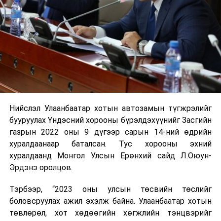
Нийслэл Улаанбаатар хотын автозамын түгжрэлийг
бууруулах Үндэсний хорооны бүрэлдэхүүнийг Засгийн
газрын 2022 оны 9 дүгээр сарын 14-ний өдрийн
хуралдаанаар баталсан. Тус хорооны эхний
хуралдаанд Монгол Улсын Ерөнхий сайд Л.Оюун-
Эрдэнэ оролцов.
Тэрбээр, “2023 оны улсын төсвийн төслийг
боловсруулах ажил эхэлж байна. Улаанбаатар хотын
төвлөрөл, хот хөдөөгийн хөгжлийн тэнцвэрийг