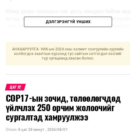
Иймд дээрх голуудын сав дагуу амьдарч байгаа ард
иргэд, аж ахуйн нэгж, аялаж зугаалж байгаа иргэдийг
ДЭЛГЭРЭНГҮЙ УНШИХ
гол, усны осол, үерийн аюулаас сэрэмжтэй байхыг
анхааруулж байна.
АНХААРУУЛГА: УИХ-ын 2024 оны ээлжит сонгуулийн хуулийн
холбогдох заалтын хүрээнд тус сайтын сэтгэгдэл хэсгийг
түр хугацаанд хаасан болно.
УНШСАН:
1905
ДАРААХ МЭДЭЭ
Сургуулийн автобус 17 чиглэлд үйлчилж байна
ЦАГ ҮЕ
ӨМНӨХ МЭДЭЭ
Боловсролын бичиг баримттай холбоотой 774 зөрчлийг
COP17-ын зочид, төлөөлөгчдөд
цагдаагийн газарт шилжүүллээ
үйлчлэх 250 орчим жолоочийг
сургалтад хамруулжээ
Огноо:
8 цаг 28 минут
,
2026/08/07