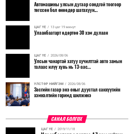
Автомашины улсын дугаар сондгой тоогоор
төгссөн бол өнөөдөр шатахуун...
ЦАГ ҮЕ
13 цаг 19 минут
Улаанбаатарт өдөртөө 30 хэм дулаан
ЦАГ ҮЕ
2026/08/06
Улсын чанартай хатуу хучилттай авто замын
талаас илүү хувь нь 13-аас...
УЛСТӨР НИЙГЭМ
2026/08/06
Засгийн газар энэ оныг дуустал санхүүгийн
хэмнэлтийн горимд шилжинэ
САНАЛ БОЛГОХ
ЦАГ ҮЕ
2019/11/18