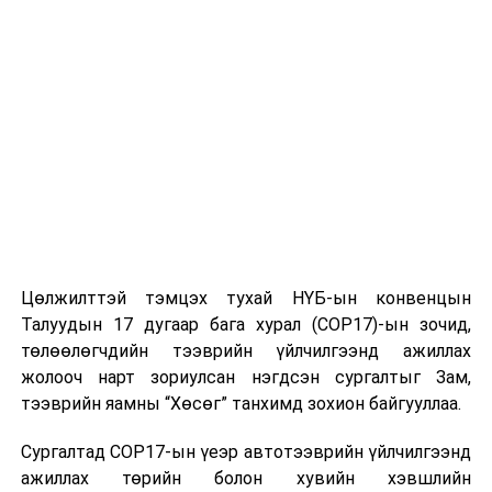
Цөлжилттэй тэмцэх тухай НҮБ-ын конвенцын
Талуудын 17 дугаар бага хурал (COP17)-ын зочид,
төлөөлөгчдийн тээврийн үйлчилгээнд ажиллах
жолооч нарт зориулсан нэгдсэн сургалтыг Зам,
тээврийн яамны “Хөсөг” танхимд зохион байгууллаа.
Сургалтад COP17-ын үеэр автотээврийн үйлчилгээнд
ажиллах төрийн болон хувийн хэвшлийн