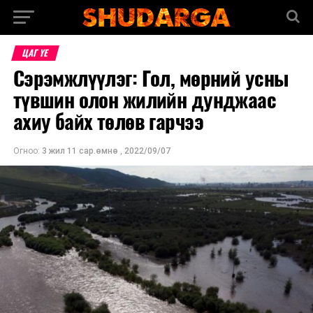
ЦАГ ҮЕ
Сэрэмжлүүлэг: Гол, мөрний усны
түвшин олон жилийн дунджаас
ахиу байх төлөв гарчээ
Огноо:
3 жил 11 сар.өмнө
,
2022/09/07