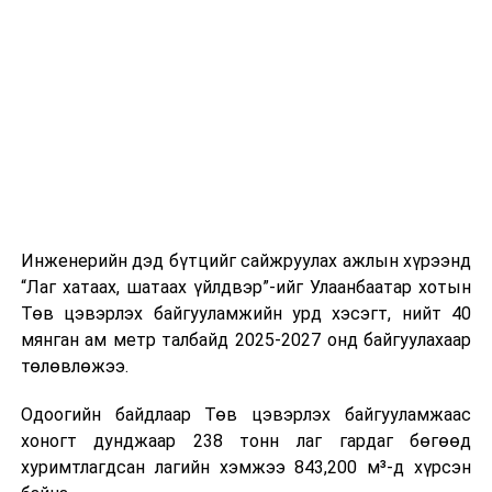
буудал болон арга хэмжээний байршилд хүргэх үе
шат, маршрут, хөдөлгөөний зохион байгуулалт,
цагийн менежмент, мэдээлэл дамжуулах журам,
холбогдох байгууллагуудын уялдаа холбоо, аюулгүй
ажиллагааны чиглэлээр жолооч нарыг сургалт, арга
зүйгээр хангаж байна.
Мөн зам тээврийн осол, саатал болон бусад эрсдэл,
онцгой нөхцөл үүссэн үед авах арга хэмжээ, ачаалал
ихтэй нөхцөлд тайван, зөв, шуурхай шийдвэр гаргах,
Инженерийн дэд бүтцийг сайжруулах ажлын хүрээнд
өдөр тутмын ажлын бэлэн байдлыг хангах зэрэг
“Лаг хатаах, шатаах үйлдвэр”-ийг Улаанбаатар хотын
практик ур чадварыг сургалтын хөтөлбөрт тусгажээ.
Төв цэвэрлэх байгууламжийн урд хэсэгт, нийт 40
мянган ам метр талбайд 2025-2027 онд байгуулахаар
Сургалтыг танилцуулах лекц, асуулт-хариулт,
төлөвлөжээ.
жишээнд суурилсан сургалт, багаар ажиллах дасгал,
маршрут болон тээвэрлэлтийн урсгалын зураглалтай
Одоогийн байдлаар Төв цэвэрлэх байгууламжаас
танилцах, онцгой нөхцөлд ажиллах дадлага зэрэг
хоногт дунджаар 238 тонн лаг гардаг бөгөөд
онол, практик хосолсон хэлбэрээр зохион байгуулж
хуримтлагдсан лагийн хэмжээ 843,200 м³-д хүрсэн
байна.