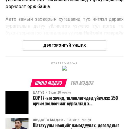
боловсруулах үйлдвэрүүдээр дулаан, цахилгаан
өөрчлөлт орж байна.
эрчим хүч үйлдвэрлэдэг.
Авто замын засварын хугацаанд тус чиглэл дараах
Ийнхүү лаг хатаах, шатаах технологийг лагийн
зураглалын дагуу үйлчилгээ үзүүлэх тул иргэд та
эзлэхүүнийг бууруулахын зэрэгцээ эрчим хүч
бүхэн зорчилтоо төлөвлөнө үү
гэж Нийтийн тээврийн
үйлдвэрлэх, нөөцийг дахин ашиглах чиглэлээр олон
бодлогын газраас мэдээллээ.
улсад өргөн ашиглаж байна.
ДЭЛГЭРЭНГҮЙ УНШИХ
СУРТАЛЧИЛГАА
ШИНЭ МЭДЭЭ
ТОП МЭДЭЭ
ЦАГ ҮЕ
8 цаг 28 минут
COP17-ын зочид, төлөөлөгчдөд үйлчлэх 250
орчим жолоочийг сургалтад х...
ШУДАРГА МЭДЭЭ
10 цаг 51 минут
Шатахууны нөөцийг нэмэгдүүлэх, доголдлыг