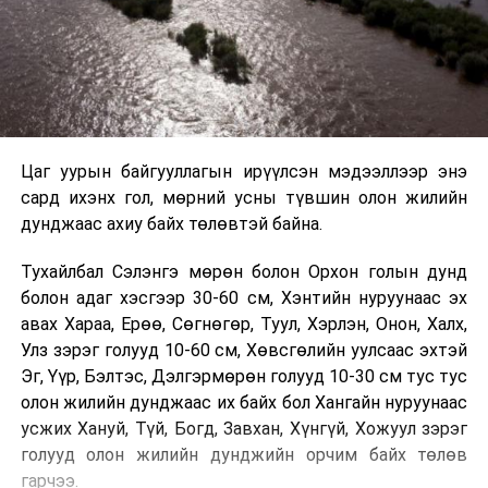
Цаг уурын байгууллагын ирүүлсэн мэдээллээр энэ
сард ихэнх гол, мөрний усны түвшин олон жилийн
дунджаас ахиу байх төлөвтэй байна.
Тухайлбал Сэлэнгэ мөрөн болон Орхон голын дунд
болон адаг хэсгээр 30-60 см, Хэнтийн нуруунаас эх
авах Хараа, Ерөө, Сөгнөгөр, Туул, Хэрлэн, Онон, Халх,
Улз зэрэг голууд 10-60 см, Хөвсгөлийн уулсаас эхтэй
Эг, Үүр, Бэлтэс, Дэлгэрмөрөн голууд 10-30 см тус тус
олон жилийн дунджаас их байх бол Хангайн нуруунаас
усжих Хануй, Түй, Богд, Завхан, Хүнгүй, Хожуул зэрэг
голууд олон жилийн дунджийн орчим байх төлөв
гарчээ.