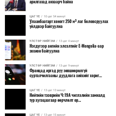
арилгахад анхаарч байна
ЦАГ ҮЕ
10 цаг 54 минут
Улаанбаатарт хоногт 250 м³ лаг боловсруулах
үйлдвэр байгуулна
УЛСТӨР НИЙГЭМ
13 цаг 4 минут
Нэгдүгээр ангийн элсэлтийг E-Mongolia-аар
зохион байгуулна
УЛСТӨР НИЙГЭМ
13 цаг 9 минут
Францад иргэд рүү зөвшөөрөлгүй
сурталчилгааны дуудлага хийхийг хориг...
ЦАГ ҮЕ
13 цаг 13 минут
Нийтийн тээврийн Ч:19А чиглэлийн замналд
түр хугацаагаар өөрчлөлт ор...
ЦАГ ҮЕ
13 цаг 15 минут