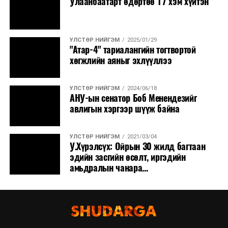
Улаанбаатарт өдөртөө 17 хэм хүйтэн
УЛСТӨР НИЙГЭМ
2025/01/29
"Атар-4" тариалангийн тогтвортой
хөгжлийн аяныг эхлүүллээ
УЛСТӨР НИЙГЭМ
2024/06/18
АНУ-ын сенатор Боб Менендезийг
авлигын хэргээр шүүж байна
УЛСТӨР НИЙГЭМ
2021/03/04
У.Хүрэлсүх: Oйрын 30 жилд багтаан
эдийн засгийн өсөлт, иргэдийн
амьдралын чанара...