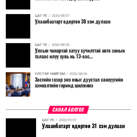
ЦАГ ҮЕ
2026/08/07
Улаанбаатарт өдөртөө 30 хэм дулаан
ЦАГ ҮЕ
2026/08/06
Улсын чанартай хатуу хучилттай авто замын
талаас илүү хувь нь 13-аас...
УЛСТӨР НИЙГЭМ
2026/08/06
Засгийн газар энэ оныг дуустал санхүүгийн
хэмнэлтийн горимд шилжинэ
САНАЛ БОЛГОХ
ЦАГ ҮЕ
2020/07/07
Улаанбатарт өдөртөө 31 хэм дулаан