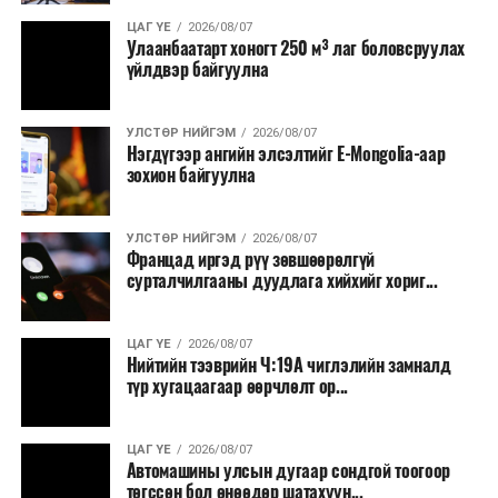
ЦАГ ҮЕ
2026/08/07
Улаанбаатарт хоногт 250 м³ лаг боловсруулах
үйлдвэр байгуулна
УЛСТӨР НИЙГЭМ
2026/08/07
Нэгдүгээр ангийн элсэлтийг E-Mongolia-аар
зохион байгуулна
УЛСТӨР НИЙГЭМ
2026/08/07
Францад иргэд рүү зөвшөөрөлгүй
сурталчилгааны дуудлага хийхийг хориг...
ЦАГ ҮЕ
2026/08/07
Нийтийн тээврийн Ч:19А чиглэлийн замналд
түр хугацаагаар өөрчлөлт ор...
ЦАГ ҮЕ
2026/08/07
Автомашины улсын дугаар сондгой тоогоор
төгссөн бол өнөөдөр шатахуун...