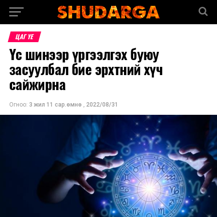
ЦАГ ҮЕ
Үс шинээр үргээлгэх буюу
засуулбал бие эрхтний хүч
сайжирна
Огноо:
3 жил 11 сар.өмнө
,
2022/08/31