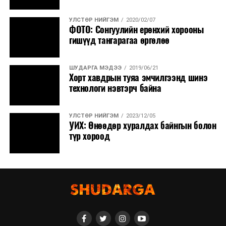
УЛСТӨР НИЙГЭМ
2020/02/07
ФОТО: Сонгуулийн ерөнхий хорооны
гишүүд тангарагаа өргөлөө
ШУДАРГА МЭДЭЭ
2019/06/21
Хорт хавдрын туяа эмчилгээнд шинэ
технологи нэвтэрч байна
УЛСТӨР НИЙГЭМ
2023/12/05
УИХ: Өнөөдөр хуралдах байнгын болон
түр хороод