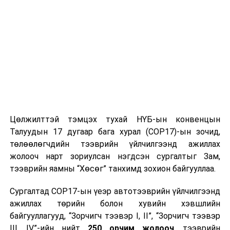
Цөлжилттэй тэмцэх тухай НҮБ-ын конвенцын
Талуудын 17 дугаар бага хурал (COP17)-ын зочид,
төлөөлөгчдийн тээврийн үйлчилгээнд ажиллах
жолооч нарт зориулсан нэгдсэн сургалтыг Зам,
тээврийн яамны “Хөсөг” танхимд зохион байгууллаа.
Сургалтад COP17-ын үеэр автотээврийн үйлчилгээнд
ажиллах төрийн болон хувийн хэвшлийн
байгууллагууд, “Зорчигч тээвэр I, II”, “Зорчигч тээвэр
III, IV”-ийн нийт
250 орчим жолооч
, тээврийн