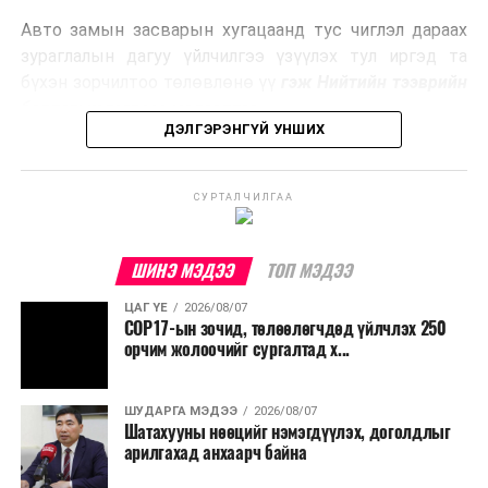
эрчим хүч үйлдвэрлэдэг.
Авто замын засварын хугацаанд тус чиглэл дараах
Ийнхүү лаг хатаах, шатаах технологийг лагийн
зураглалын дагуу үйлчилгээ үзүүлэх тул иргэд та
эзлэхүүнийг бууруулахын зэрэгцээ эрчим хүч
бүхэн зорчилтоо төлөвлөнө үү
гэж Нийтийн тээврийн
үйлдвэрлэх, нөөцийг дахин ашиглах чиглэлээр олон
бодлогын газраас мэдээллээ.
улсад өргөн ашиглаж байна.
ДЭЛГЭРЭНГҮЙ УНШИХ
СУРТАЛЧИЛГАА
ШИНЭ МЭДЭЭ
ТОП МЭДЭЭ
ЦАГ ҮЕ
2026/08/07
COP17-ын зочид, төлөөлөгчдөд үйлчлэх 250
орчим жолоочийг сургалтад х...
ШУДАРГА МЭДЭЭ
2026/08/07
Шатахууны нөөцийг нэмэгдүүлэх, доголдлыг
арилгахад анхаарч байна