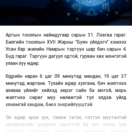
Аргын тооллын наймдугаар сарын 31. Лхагва гараг.
Билгийн тооллын XVII Жарны "Буян үйлдэгч" хэмээх
Усан бар жилийн Намрын тэргүүн шар бич сарын 4.
Буд гараг. Тэргүүн дагуул одтой, гурван хөх мэнгэтэй
улаан луу өдөр.
Өдрийн наран 6 цаг 09 минутад мандан, 19 цаг 37
минутад жаргана. Тухайн өдөр хулгана, бич жилтнээ
аливаа үйлийг хийхэд эерэг сайн ба могой, морь
жилтнээ сөрөг муу нөлөөтэй тул элдэв үйлд
хянамгай хандаж, биеэ энхрийлүүштэй.
Эл өдөр архи уух, тамхи татах, сэтгэл муутантай
нөхөрлөхийг цээрлэх хэрэгтэй ба лус тахих, хур
оруулах, зэтгэрийг номхотгох, хөгжмийн зэмсэг