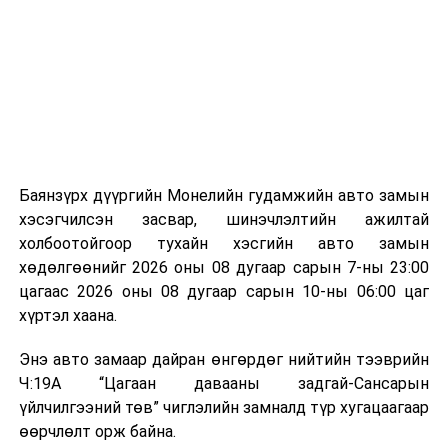
байгууламжаас гардаг лагийг байгаль орчинд аюулгүй
мэдээллээ.
аргаар боловсруулж, эзлэхүүнийг эрс бууруулах
зориулалттай. Лагийг өндөр температурт шатааснаар
эзлэхүүн нь 90 хүртэл хувиар буурч, бактери, вирус
болон бусад өвчин үүсгэгч бичил биетнийг устгах
боломжтой.
Түүнчлэн шаталтын явцад үүсэх дулааныг цахилгаан
болон дулааны эрчим хүч үйлдвэрлэхэд ашиглаж
Баянзүрх дүүргийн Монелийн гудамжийн авто замын
болдог. Зарим технологийн хувьд шаталтын дараа
хэсэгчилсэн засвар, шинэчлэлтийн ажилтай
үлдэх үнснээс фосфор зэрэг ашигт эрдсийг сэргээн
холбоотойгоор тухайн хэсгийн авто замын
авах боломжтой аж.
хөдөлгөөнийг 2026 оны 08 дугаар сарын 7-ны 23:00
цагаас 2026 оны 08 дугаар сарын 10-ны 06:00 цаг
Япон, Герман, Швейцар, Нидерланд, Өмнөд Солонгос
хүртэл хаана.
зэрэг улс лаг хатаах, шатаах технологийг ашиглаж
байна. Тухайлбал, Германд лаг шатаах үйлдвэрээс
Энэ авто замаар дайран өнгөрдөг нийтийн тээврийн
гарсан үнснээс фосфор сэргээн авах технологи
Ч:19А “Цагаан давааны задгай-Сансарын
ашигладаг бол Нидерландад төвлөрсөн лаг
үйлчилгээний төв” чиглэлийн замналд түр хугацаагаар
боловсруулах үйлдвэрүүдээр дулаан, цахилгаан
өөрчлөлт орж байна.