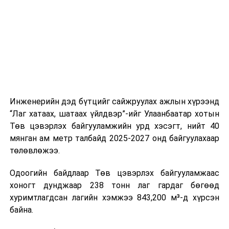
цагийн менежмент, мэдээлэл дамжуулах журам,
холбогдох байгууллагуудын уялдаа холбоо, аюулгүй
ажиллагааны чиглэлээр жолооч нарыг сургалт, арга
зүйгээр хангаж байна.
Мөн зам тээврийн осол, саатал болон бусад эрсдэл,
онцгой нөхцөл үүссэн үед авах арга хэмжээ, ачаалал
ихтэй нөхцөлд тайван, зөв, шуурхай шийдвэр гаргах,
Инженерийн дэд бүтцийг сайжруулах ажлын хүрээнд
өдөр тутмын ажлын бэлэн байдлыг хангах зэрэг
“Лаг хатаах, шатаах үйлдвэр”-ийг Улаанбаатар хотын
практик ур чадварыг сургалтын хөтөлбөрт тусгажээ.
Төв цэвэрлэх байгууламжийн урд хэсэгт, нийт 40
мянган ам метр талбайд 2025-2027 онд байгуулахаар
Сургалтыг танилцуулах лекц, асуулт-хариулт,
төлөвлөжээ.
жишээнд суурилсан сургалт, багаар ажиллах дасгал,
маршрут болон тээвэрлэлтийн урсгалын зураглалтай
Одоогийн байдлаар Төв цэвэрлэх байгууламжаас
танилцах, онцгой нөхцөлд ажиллах дадлага зэрэг
хоногт дунджаар 238 тонн лаг гардаг бөгөөд
онол, практик хосолсон хэлбэрээр зохион байгуулж
хуримтлагдсан лагийн хэмжээ 843,200 м³-д хүрсэн
байна.
байна.
Сургалтын үеэр COP17 олон улсын бага хурлыг