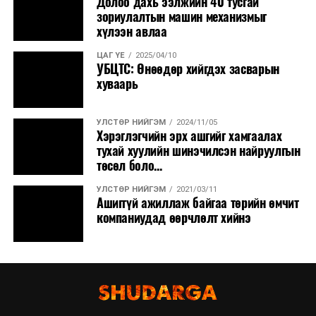
Долоо дахь ээлжийн 40 тусгай
зориулалтын машин механизмыг
хүлээн авлаа
ЦАГ ҮЕ
2025/04/10
УБЦТС: Өнөөдөр хийгдэх засварын
хуваарь
УЛСТӨР НИЙГЭМ
2024/11/05
Хэрэглэгчийн эрх ашгийг хамгаалах
тухай хуулийн шинэчилсэн найруулгын
төсөл боло...
УЛСТӨР НИЙГЭМ
2021/03/11
Ашиггүй ажиллаж байгаа төрийн өмчит
компаниудад өөрчлөлт хийнэ