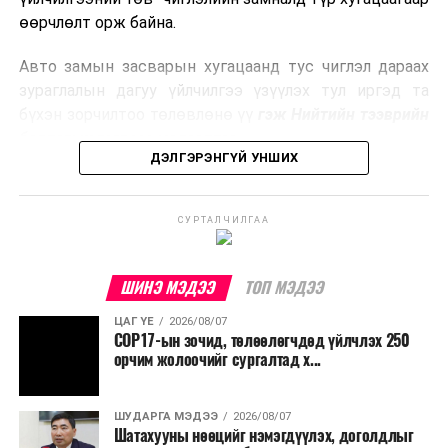
боловсруулах үйлдвэрүүдээр дулаан, цахилгаан
өөрчлөлт орж байна.
эрчим хүч үйлдвэрлэдэг.
Авто замын засварын хугацаанд тус чиглэл дараах
Ийнхүү лаг хатаах, шатаах технологийг лагийн
зураглалын дагуу үйлчилгээ үзүүлэх тул иргэд та
эзлэхүүнийг бууруулахын зэрэгцээ эрчим хүч
бүхэн зорчилтоо төлөвлөнө үү
гэж Нийтийн тээврийн
үйлдвэрлэх, нөөцийг дахин ашиглах чиглэлээр олон
бодлогын газраас мэдээллээ.
улсад өргөн ашиглаж байна.
ДЭЛГЭРЭНГҮЙ УНШИХ
СУРТАЛЧИЛГАА
ШИНЭ МЭДЭЭ
ТОП МЭДЭЭ
ЦАГ ҮЕ
2026/08/07
COP17-ын зочид, төлөөлөгчдөд үйлчлэх 250
орчим жолоочийг сургалтад х...
ШУДАРГА МЭДЭЭ
2026/08/07
Шатахууны нөөцийг нэмэгдүүлэх, доголдлыг