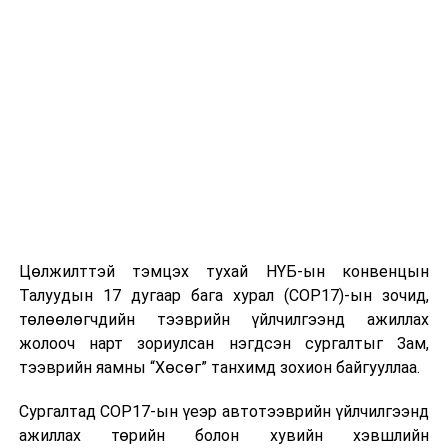
Номхон далай, Хойд Америк болон Метрополис зэрэг
долоон бүс нутагт салбаруудтай аж. Улаанбаатар
хотын хувьд 2018-2021 онд тус байгууллагын
Евроазийн бүс нутгийн салбарын Зөвлөлд албан ёсны
гишүүнээр бүртгэгдсэн бөгөөд 2018, 2019 онд
зохион байгуулагдсан хурлуудад амжилттай оролцсон
билээ.
Энэхүү байгууллагад нэгдсэнээр дэлхийн хотуудын
нэгдмэл, эвсэг байдал, хамтарч хүчээ нэгтгэх, өмнө
тавьсан зорилтуудыг хамтран шийдвэрлэх чадвар
боломж өндөр байгааг илтгэн хотуудын удирдлага,
Цөлжилттэй тэмцэх тухай НҮБ-ын конвенцын
төлөөлөгчид цугларч тулгамдсан асуудал, түүнийг
Талуудын 17 дугаар бага хурал (COP17)-ын зочид,
давж туулах туршлагаас танилцуулж ярилцах нь
төлөөлөгчдийн тээврийн үйлчилгээнд ажиллах
бусад хотын хувьд туршлага солилцох ач
жолооч нарт зориулсан нэгдсэн сургалтыг Зам,
холбогдолтой юм.
тээврийн яамны “Хөсөг” танхимд зохион байгууллаа.
Сургалтад COP17-ын үеэр автотээврийн үйлчилгээнд
ажиллах төрийн болон хувийн хэвшлийн