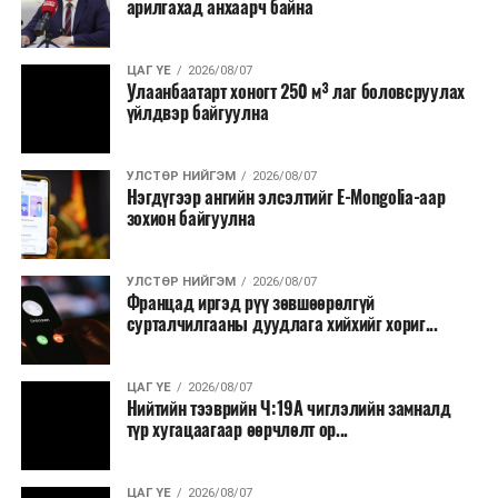
арилгахад анхаарч байна
ЦАГ ҮЕ
2026/08/07
Улаанбаатарт хоногт 250 м³ лаг боловсруулах
үйлдвэр байгуулна
УЛСТӨР НИЙГЭМ
2026/08/07
Нэгдүгээр ангийн элсэлтийг E-Mongolia-аар
зохион байгуулна
УЛСТӨР НИЙГЭМ
2026/08/07
Францад иргэд рүү зөвшөөрөлгүй
сурталчилгааны дуудлага хийхийг хориг...
ЦАГ ҮЕ
2026/08/07
Нийтийн тээврийн Ч:19А чиглэлийн замналд
түр хугацаагаар өөрчлөлт ор...
ЦАГ ҮЕ
2026/08/07