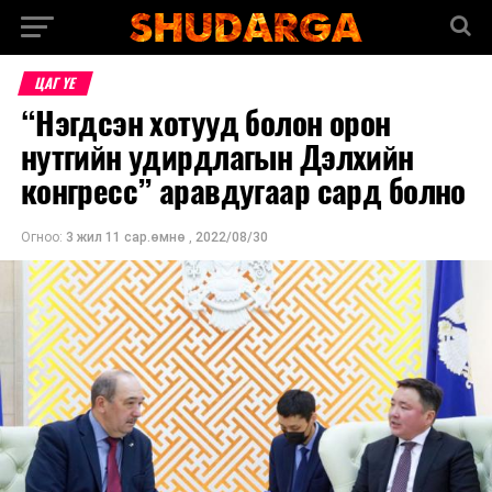
ЦАГ ҮЕ
“Нэгдсэн хотууд болон орон
нутгийн удирдлагын Дэлхийн
конгресс” аравдугаар сард болно
Огноо:
3 жил 11 сар.өмнө
,
2022/08/30