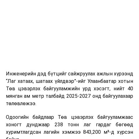
буудал болон арга хэмжээний байршилд хүргэх үе
шат, маршрут, хөдөлгөөний зохион байгуулалт,
цагийн менежмент, мэдээлэл дамжуулах журам,
холбогдох байгууллагуудын уялдаа холбоо, аюулгүй
ажиллагааны чиглэлээр жолооч нарыг сургалт, арга
зүйгээр хангаж байна.
Мөн зам тээврийн осол, саатал болон бусад эрсдэл,
онцгой нөхцөл үүссэн үед авах арга хэмжээ, ачаалал
ихтэй нөхцөлд тайван, зөв, шуурхай шийдвэр гаргах,
Инженерийн дэд бүтцийг сайжруулах ажлын хүрээнд
өдөр тутмын ажлын бэлэн байдлыг хангах зэрэг
“Лаг хатаах, шатаах үйлдвэр”-ийг Улаанбаатар хотын
практик ур чадварыг сургалтын хөтөлбөрт тусгажээ.
Төв цэвэрлэх байгууламжийн урд хэсэгт, нийт 40
мянган ам метр талбайд 2025-2027 онд байгуулахаар
Сургалтыг танилцуулах лекц, асуулт-хариулт,
төлөвлөжээ.
жишээнд суурилсан сургалт, багаар ажиллах дасгал,
маршрут болон тээвэрлэлтийн урсгалын зураглалтай
Одоогийн байдлаар Төв цэвэрлэх байгууламжаас
танилцах, онцгой нөхцөлд ажиллах дадлага зэрэг
хоногт дунджаар 238 тонн лаг гардаг бөгөөд
онол, практик хосолсон хэлбэрээр зохион байгуулж
хуримтлагдсан лагийн хэмжээ 843,200 м³-д хүрсэн
байна.