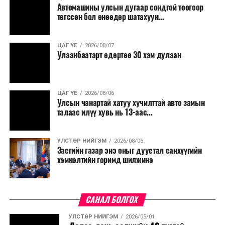
Автомашины улсын дугаар сондгой тоогоор
төгссөн бол өнөөдөр шатахуун...
ЦАГ ҮЕ
2026/08/07
Улаанбаатарт өдөртөө 30 хэм дулаан
ЦАГ ҮЕ
2026/08/06
Улсын чанартай хатуу хучилттай авто замын
талаас илүү хувь нь 13-аас...
УЛСТӨР НИЙГЭМ
2026/08/06
Засгийн газар энэ оныг дуустал санхүүгийн
хэмнэлтийн горимд шилжинэ
САНАЛ БОЛГОХ
УЛСТӨР НИЙГЭМ
2026/05/01