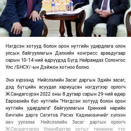
Нэгдсэн хотууд болон орон нутгийн удирдлага олон
улсын байгууллагын Дэлхийн конгресс аравдугаар
сарын 10-14-ний өдрүүдэд Бүгд Найрамдах Солонгос
Улс /БНСУ/-ын Дэйжон хотноо болно.
Энэ хүрээнд Нийслэлийн Засаг даргын Эдийн засаг,
дэд бүтцийн асуудал хариуцсан нэгдүгээр орлогч
Ж.Сандагсүрэн 2022 оны 8 дугаар сарын 29-ний өдөр
Евроазийн бүс нутгийн "Нэгдсэн хотууд болон орон
нутгийн удирдлага" байгууллагын Ерөнхий нарийн
бичгийн дарга Сагитов Расих Кадимовичийг хүлээн
авч уулзлаа. Нийслэлийн Засаг даргын орлогч
Ж.Сандагсүрэн Улаанбаатар хотыг төлөөлж тус