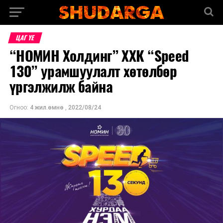
ЦАГ ҮЕ
“НОМИН Холдинг” ХХК “Speed
130” урамшуулалт хөтөлбөр
үргэлжилж байна
Огноо:
4 жил.өмнө
,
2022/08/24