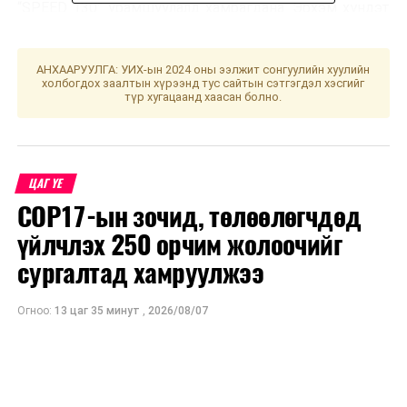
“SPEED 130” урамшуулалд хамрагдана. Эрхэм хүндэт
хэрэглэгчид, үйлчлүүлэгчид та бүхэнд амжилт хүсье.‍
АНХААРУУЛГА: УИХ-ын 2024 оны ээлжит сонгуулийн хуулийн
АЛТАН ГАДАС ОДОНТ “НОМИН ХОЛДИНГ” ХХК
холбогдох заалтын хүрээнд тус сайтын сэтгэгдэл хэсгийг
түр хугацаанд хаасан болно.
УНШСАН:
1995
ДАРААХ МЭДЭЭ
Үс шинээр үргээлгэх буюу засуулахад тохиромжгүй
ӨМНӨХ МЭДЭЭ
ЦАГ ҮЕ
Токиогийн олимпод ажилласан албан хаагчийг хээл
COP17-ын зочид, төлөөлөгчдөд
хахуулийн хэргээр баривчилжээ
үйлчлэх 250 орчим жолоочийг
сургалтад хамруулжээ
Огноо:
13 цаг 35 минут
,
2026/08/07