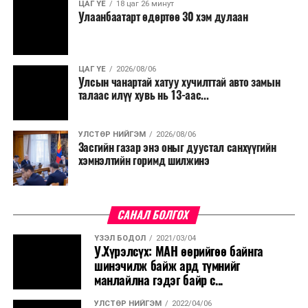
ЦАГ ҮЕ
18 цаг 26 минут
Улаанбаатарт өдөртөө 30 хэм дулаан
ЦАГ ҮЕ
2026/08/06
Улсын чанартай хатуу хучилттай авто замын
талаас илүү хувь нь 13-аас...
УЛСТӨР НИЙГЭМ
2026/08/06
Засгийн газар энэ оныг дуустал санхүүгийн
хэмнэлтийн горимд шилжинэ
САНАЛ БОЛГОХ
ҮЗЭЛ БОДОЛ
2021/03/04
У.Хүрэлсүх: МАН өөрийгөө байнга
шинэчилж байж ард түмнийг
манлайлна гэдэг байр с...
УЛСТӨР НИЙГЭМ
2022/04/06