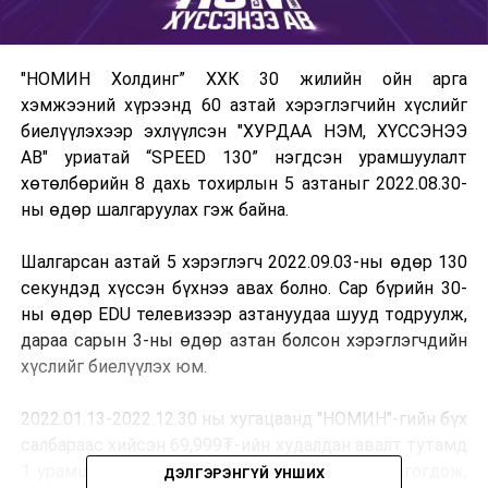
"НОМИН Холдинг” ХХК 30 жилийн ойн арга
хэмжээний хүрээнд 60 азтай хэрэглэгчийн хүслийг
биелүүлэхээр эхлүүлсэн "ХУРДАА НЭМ, ХҮСCЭНЭЭ
АВ" уриатай “SPEED 130” нэгдсэн урамшуулалт
хөтөлбөрийн 8 дахь тохирлын 5 азтаныг 2022.08.30-
ны өдөр шалгаруулах гэж байна.
Шалгарсан азтай 5 хэрэглэгч 2022.09.03-ны өдөр 130
секундэд хүссэн бүхнээ авах болно. Сар бүрийн 30-
ны өдөр EDU телевизээр азтануудаа шууд тодруулж,
дараа сарын 3-ны өдөр азтан болсон хэрэглэгчдийн
хүслийг биелүүлэх юм.
2022.01.13-2022.12.30 ны хугацаанд "НОМИН"-гийн бүх
салбараас хийсэн 69,999₮-ийн худалдан авалт тутамд
1 урамшууллын эрх таны талон дээр тань олгогдож,
ДЭЛГЭРЭНГҮЙ УНШИХ