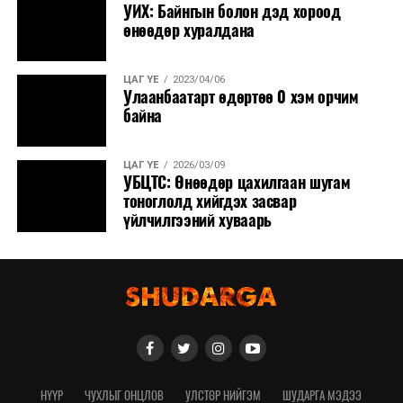
УИХ: Байнгын болон дэд хороод
өнөөдөр хуралдана
ЦАГ ҮЕ
2023/04/06
Улаанбаатарт өдөртөө 0 хэм орчим
байна
ЦАГ ҮЕ
2026/03/09
УБЦТС: Өнөөдөр цахилгаан шугам
тоноглолд хийгдэх засвар
үйлчилгээний хуваарь
НҮҮР
ЧУХЛЫГ ОНЦЛОВ
УЛСТӨР НИЙГЭМ
ШУДАРГА МЭДЭЭ