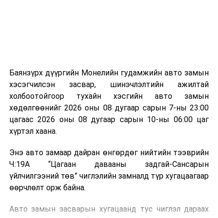
зориулалттай. Лагийг өндөр температурт шатааснаар
эзлэхүүн нь 90 хүртэл хувиар буурч, бактери, вирус
болон бусад өвчин үүсгэгч бичил биетнийг устгах
боломжтой.
Түүнчлэн шаталтын явцад үүсэх дулааныг цахилгаан
болон дулааны эрчим хүч үйлдвэрлэхэд ашиглаж
Баянзүрх дүүргийн Монелийн гудамжийн авто замын
болдог. Зарим технологийн хувьд шаталтын дараа
хэсэгчилсэн засвар, шинэчлэлтийн ажилтай
үлдэх үнснээс фосфор зэрэг ашигт эрдсийг сэргээн
холбоотойгоор тухайн хэсгийн авто замын
авах боломжтой аж.
хөдөлгөөнийг 2026 оны 08 дугаар сарын 7-ны 23:00
цагаас 2026 оны 08 дугаар сарын 10-ны 06:00 цаг
Япон, Герман, Швейцар, Нидерланд, Өмнөд Солонгос
хүртэл хаана.
зэрэг улс лаг хатаах, шатаах технологийг ашиглаж
байна. Тухайлбал, Германд лаг шатаах үйлдвэрээс
Энэ авто замаар дайран өнгөрдөг нийтийн тээврийн
гарсан үнснээс фосфор сэргээн авах технологи
Ч:19А “Цагаан давааны задгай-Сансарын
ашигладаг бол Нидерландад төвлөрсөн лаг
үйлчилгээний төв” чиглэлийн замналд түр хугацаагаар
боловсруулах үйлдвэрүүдээр дулаан, цахилгаан
өөрчлөлт орж байна.
эрчим хүч үйлдвэрлэдэг.
Авто замын засварын хугацаанд тус чиглэл дараах