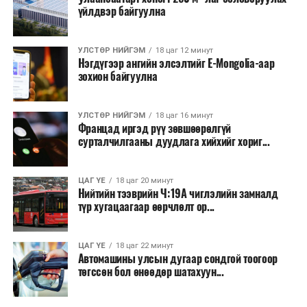
үйлдвэр байгуулна
УЛСТӨР НИЙГЭМ
18 цаг 12 минут
Нэгдүгээр ангийн элсэлтийг E-Mongolia-аар
зохион байгуулна
УЛСТӨР НИЙГЭМ
18 цаг 16 минут
Францад иргэд рүү зөвшөөрөлгүй
сурталчилгааны дуудлага хийхийг хориг...
ЦАГ ҮЕ
18 цаг 20 минут
Нийтийн тээврийн Ч:19А чиглэлийн замналд
түр хугацаагаар өөрчлөлт ор...
ЦАГ ҮЕ
18 цаг 22 минут
Автомашины улсын дугаар сондгой тоогоор
төгссөн бол өнөөдөр шатахуун...