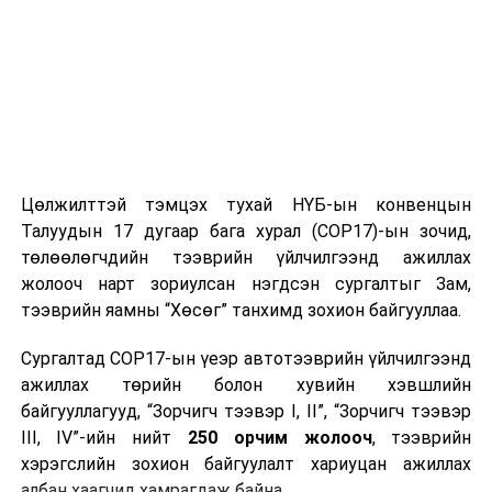
Цөлжилттэй тэмцэх тухай НҮБ-ын конвенцын
Талуудын 17 дугаар бага хурал (COP17)-ын зочид,
төлөөлөгчдийн тээврийн үйлчилгээнд ажиллах
жолооч нарт зориулсан нэгдсэн сургалтыг Зам,
тээврийн яамны “Хөсөг” танхимд зохион байгууллаа.
Сургалтад COP17-ын үеэр автотээврийн үйлчилгээнд
ажиллах төрийн болон хувийн хэвшлийн
байгууллагууд, “Зорчигч тээвэр I, II”, “Зорчигч тээвэр
III, IV”-ийн нийт
250 орчим жолооч
, тээврийн
хэрэгслийн зохион байгуулалт хариуцан ажиллах
албан хаагчид хамрагдаж байна.