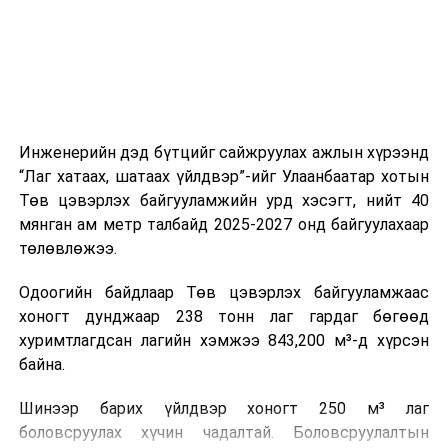
ажиллагааны чиглэлээр жолооч нарыг сургалт, арга
зүйгээр хангаж байна.
Мөн зам тээврийн осол, саатал болон бусад эрсдэл,
онцгой нөхцөл үүссэн үед авах арга хэмжээ, ачаалал
ихтэй нөхцөлд тайван, зөв, шуурхай шийдвэр гаргах,
Инженерийн дэд бүтцийг сайжруулах ажлын хүрээнд
өдөр тутмын ажлын бэлэн байдлыг хангах зэрэг
“Лаг хатаах, шатаах үйлдвэр”-ийг Улаанбаатар хотын
практик ур чадварыг сургалтын хөтөлбөрт тусгажээ.
Төв цэвэрлэх байгууламжийн урд хэсэгт, нийт 40
мянган ам метр талбайд 2025-2027 онд байгуулахаар
Сургалтыг танилцуулах лекц, асуулт-хариулт,
төлөвлөжээ.
жишээнд суурилсан сургалт, багаар ажиллах дасгал,
маршрут болон тээвэрлэлтийн урсгалын зураглалтай
Одоогийн байдлаар Төв цэвэрлэх байгууламжаас
танилцах, онцгой нөхцөлд ажиллах дадлага зэрэг
хоногт дунджаар 238 тонн лаг гардаг бөгөөд
онол, практик хосолсон хэлбэрээр зохион байгуулж
хуримтлагдсан лагийн хэмжээ 843,200 м³-д хүрсэн
байна.
байна.
Сургалтын үеэр COP17 олон улсын бага хурлыг
Шинээр барих үйлдвэр хоногт 250 м³ лаг
зохион байгуулах Үндэсний хорооны Ажлын алба,
боловсруулах хүчин чадалтай. Боловсруулалтын
Нийслэлийн тээврийн газар, Автотээврийн үндэсний