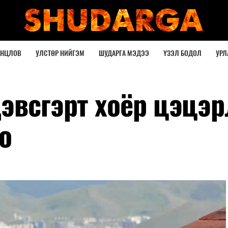
ОНЦЛОВ
УЛСТӨР НИЙГЭМ
ШУДАРГА МЭДЭЭ
ҮЗЭЛ БОДОЛ
УРЛ
эвсгэрт хоёр цэцэр
о