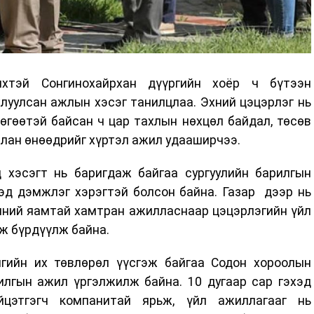
хтэй Сонгинохайрхан дүүргийн хоёр ч бүтээн
луулсан ажлын хэсэг танилцлаа. Эхний цэцэрлэг нь
өгөөтэй байсан ч цар тахлын нөхцөл байдал, төсөв
алан өнөөдрийг хүртэл ажил удааширчээ.
хэсэгт нь баригдаж байгаа сургуулийн барилгын
эд дэмжлэг хэрэгтэй болсон байна. Газар дээр нь
чний яамтай хамтран ажилласнаар цэцэрлэгийн үйл
ж бүрдүүлж байна.
гийн их төвлөрөл үүсгэж байгаа Содон хороолын
илгын ажил үргэлжилж байна. 10 дугаар сар гэхэд
йцэтгэгч компанитай ярьж, үйл ажиллагааг нь