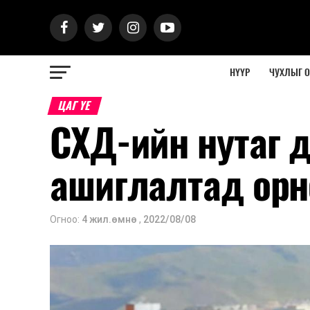
НҮҮР
ЧУХЛЫГ 
ЦАГ ҮЕ
СХД-ийн нутаг д
ашиглалтад орн
Огноо:
4 жил.өмнө
,
2022/08/08