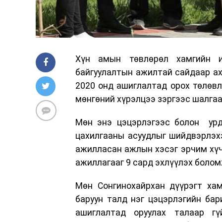
Хүн амын төвлөрөл хамгийн и
байгуулалтын ажилтай сайдаар ах
2020 онд ашиглалтад орох төлөвл
мөнгөний хүрэлцээ зэргээс шалга
Мөн энэ цэцэрлэгээс болон урд 
цахилгааны асуудлыг шийдвэрлэх
ажилласан ажлын хэсэг эрчим хү
ажиллагааг 9 сард эхлүүлэх болом
Мөн Сонгинохайрхан дүүрэгт хам
баруун талд нэг цэцэрлэгийн бар
ашиглалтад оруулах талаар гү