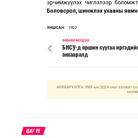
эрчимжүүлэх чиглэлээр боломжт
Боловсрол, шинжлэх ухааны яамн
УНШСАН:
1922
ӨМНӨХ МЭДЭЭ
БНСУ-д оршин суугаа иргэдий
анхааралд
АНХААРУУЛГА: УИХ-ын 2024 оны ээлжит сон
хэсги
ЦАГ ҮЕ