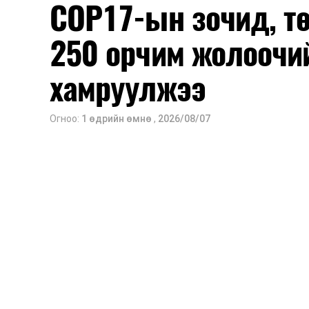
COP17-ын зочид, т
250 орчим жолоочи
хамруулжээ
Огноо:
1 өдрийн өмнө
,
2026/08/07