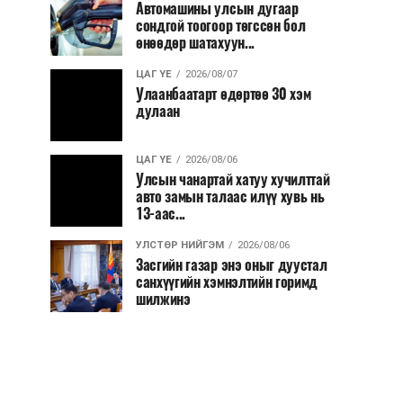
Автомашины улсын дугаар
сондгой тоогоор төгссөн бол
өнөөдөр шатахуун...
ЦАГ ҮЕ
2026/08/07
Улаанбаатарт өдөртөө 30 хэм
дулаан
ЦАГ ҮЕ
2026/08/06
Улсын чанартай хатуу хучилттай
авто замын талаас илүү хувь нь
13-аас...
УЛСТӨР НИЙГЭМ
2026/08/06
Засгийн газар энэ оныг дуустал
санхүүгийн хэмнэлтийн горимд
шилжинэ