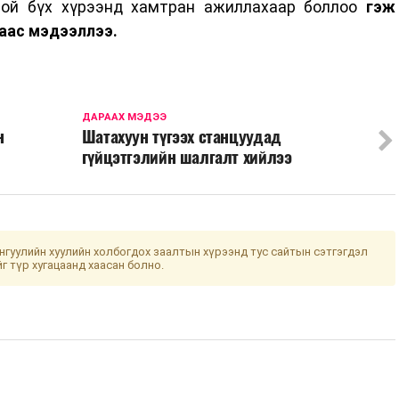
ой бүх хүрээнд хамтран ажиллахаар боллоо
гэж
аас мэдээллээ.
ДАРААХ МЭДЭЭ
н
Шатахуун түгээх станцуудад
гүйцэтгэлийн шалгалт хийлээ
гуулийн хуулийн холбогдох заалтын хүрээнд тус сайтын сэтгэгдэл
йг түр хугацаанд хаасан болно.