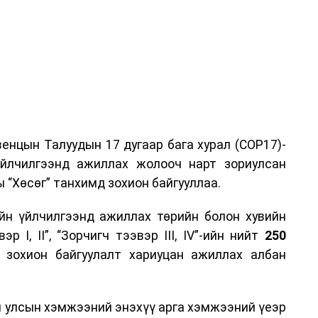
енцын Талуудын 17 дугаар бага хурал (COP17)-
үйлчилгээнд ажиллах жолооч нарт зориулсан
 “Хөсөг” танхимд зохион байгууллаа.
йн үйлчилгээнд ажиллах төрийн болон хувийн
р I, II”, “Зорчигч тээвэр III, IV”-ийн нийт
250
н зохион байгуулалт хариуцан ажиллах албан
н улсын хэмжээний энэхүү арга хэмжээний үеэр