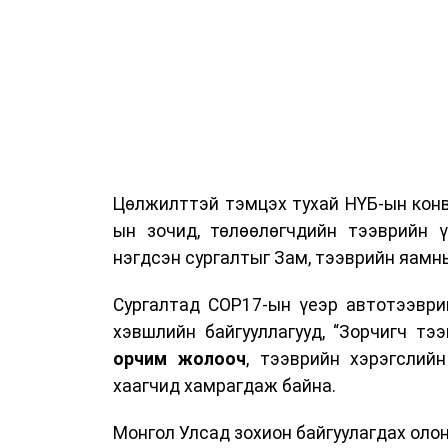
Цөлжилттэй тэмцэх тухай НҮБ-ын конв
ын зочид, төлөөлөгчдийн тээврийн 
нэгдсэн сургалтыг Зам, тээврийн яамны
Сургалтад COP17-ын үеэр автотээври
хэвшлийн байгууллагууд, “Зорчигч тээвэ
орчим жолооч
, тээврийн хэрэгслий
хаагчид хамрагдаж байна.
Монгол Улсад зохион байгуулагдах оло