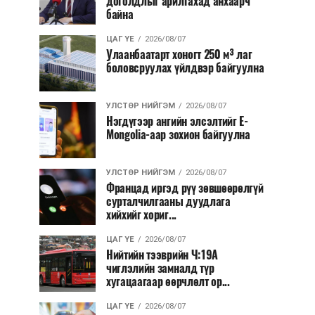
доголдлыг арилгахад анхаарч
байна
ЦАГ ҮЕ
2026/08/07
Улаанбаатарт хоногт 250 м³ лаг
боловсруулах үйлдвэр байгуулна
УЛСТӨР НИЙГЭМ
2026/08/07
Нэгдүгээр ангийн элсэлтийг E-
Mongolia-аар зохион байгуулна
УЛСТӨР НИЙГЭМ
2026/08/07
Францад иргэд рүү зөвшөөрөлгүй
сурталчилгааны дуудлага
хийхийг хориг...
ЦАГ ҮЕ
2026/08/07
Нийтийн тээврийн Ч:19А
чиглэлийн замналд түр
хугацаагаар өөрчлөлт ор...
ЦАГ ҮЕ
2026/08/07