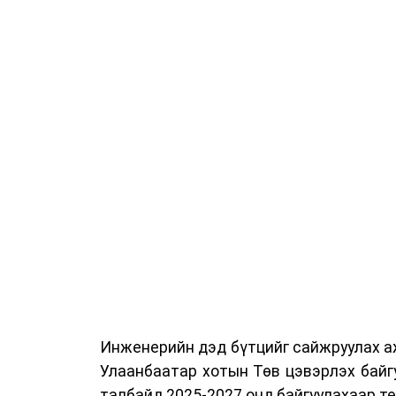
Сургалтыг танилцуулах лекц, асуулт
ажиллах дасгал, маршрут болон тээ
онцгой нөхцөлд ажиллах дадлага зэр
байгуулж байна.
Сургалтын үеэр COP17 олон улсын ба
Ажлын алба, Нийслэлийн тээврийн газ
цагдаагийн албаны холбогдох албан х
мэргэжил, арга зүйн зөвлөмж хүргэлээ.
Тухайлбал, Тээврийн цагдаагийн алб
байгуулалтын хэлтсийн ахлах мэргэж
замын хөдөлгөөний зохион байгуулал
хэмжээний үеэр жолооч нарын анхаара
Инженерийн дэд бүтцийг сайжруулах аж
Уг сургалт нь COP17-ын үеэр зочид,
Улаанбаатар хотын Төв цэвэрлэх байг
шуурхай, зохион байгуулалттай явуу
талбайд 2025-2027 онд байгуулахаар т