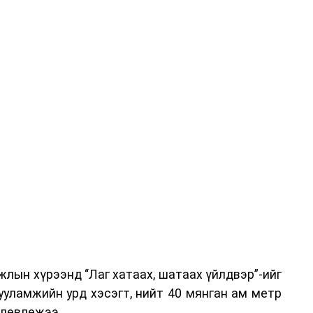
-хариулт, жишээнд суурилсан сургалт, багаар
вэрлэлтийн урсгалын зураглалтай танилцах,
эг онол, практик хосолсон хэлбэрээр зохион
га хурлыг зохион байгуулах Үндэсний хорооны
ар, Автотээврийн үндэсний төв болон Тээврийн
аагчид чиг үүргийнхээ хүрээнд мэдээлэл өгч,
аны Зам тээврийн хяналт, төлөвлөлт, зохион
илтэн, цагдаагийн дэд хурандаа Т.Ганзориг
т, аюулгүй ажиллагаа болон олон улсын арга
х асуудлын талаар мэдээлэл өгсөн байна.
лын хүрээнд “Лаг хатаах, шатаах үйлдвэр”-ийг
 төлөөлөгчдийн тээврийн үйлчилгээг аюулгүй,
ууламжийн урд хэсэгт, нийт 40 мянган ам метр
лах, үйлчилгээний нэгдсэн стандарт, сахилга
өлөвлөжээ.