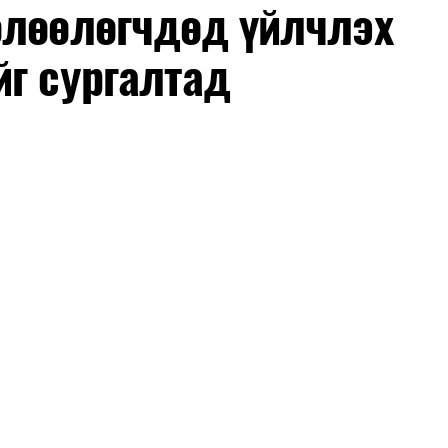
өлөөлөгчдөд үйлчлэх
йг сургалтад