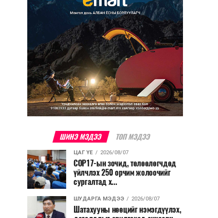
ШИНЭ МЭДЭЭ
ТОП МЭДЭЭ
ЦАГ ҮЕ
2026/08/07
COP17-ын зочид, төлөөлөгчдөд
үйлчлэх 250 орчим жолоочийг
сургалтад х...
ШУДАРГА МЭДЭЭ
2026/08/07
Шатахууны нөөцийг нэмэгдүүлэх,