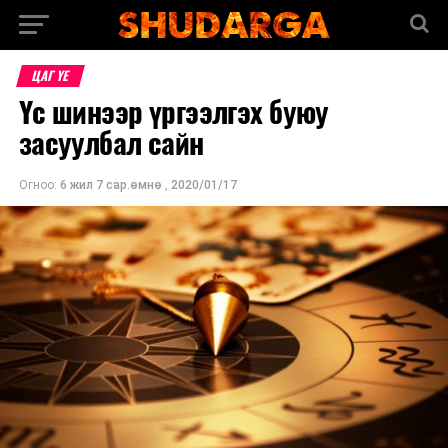
ЦАГ ҮЕ
Үс шинээр үргээлгэх буюу
засуулбал сайн
Огноо:
6 жил 7 сар.өмнө
,
2020/01/17