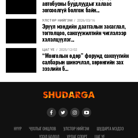
автобусны буудлуудыг халаас
зогсоолгүй болгож байн...
УЛСТӨР НИЙГЭМ
2026/03/16
Эрүүл мэндийн даатгалын засаглал,
тогтолцоо, санхүүжилтийн чиглэлээр
хэлэлцүүлэг...
ЦАГ ҮЕ
2025/12/02
“Монголын өдөр” форумд санхүүгийн
салбарын шинэчлэл, хөрөнгийн зах
зээлийн б...
НҮҮР
ЧУХЛЫГ ОНЦЛОВ
УЛСТӨР НИЙГЭМ
ШУДАРГА МЭДЭЭ
ҮЗЭЛ БОДОЛ
УРЛАГ СПОРТ
ЦАГ ҮЕ