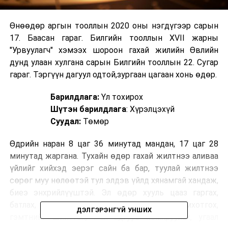
Өнөөдөр аргын тооллын 2020 оны нэгдүгээр сарын
17. Баасан гараг. Билгийн тооллын XVII жарны
"Урвуулагч" хэмээх шороон гахай жилийн Өвлийн
дунд улаан хулгана сарын Билгийн тооллын 22. Сугар
гараг. Тэргүүн дагуул одтой,зургаан цагаан хонь өдөр.
Барилдлага:
Үл тохирох
Шүтэн барилдлага
: Хүрэлцэхүй
Суудал:
Төмөр
Өдрийн наран 8 цаг 36 минутад мандан, 17 цаг 28
минутад жаргана. Тухайн өдөр гахай жилтнээ аливаа
үйлийг хийхэд эерэг сайн ба бар, туулай жилтнээ
сөрөг муу нөлөөтэй тул элдэв үйлд хянамгай хандаж,
биеэ энхрийлүүштэй. Эл өдөр хууль цааз гаргах,
батлах, хэрэглэх, хулгай дээрмийг номхотгох,
ДЭЛГЭРЭНГҮЙ УНШИХ
гэмтнийг шийтгэх, мал адгуус номхруулах, угаал