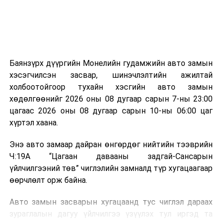
эзлэхүүн нь 90 хүртэл хувиар буурч, бактери, вирус
болон бусад өвчин үүсгэгч бичил биетнийг устгах
боломжтой.
Түүнчлэн шаталтын явцад үүсэх дулааныг цахилгаан
болон дулааны эрчим хүч үйлдвэрлэхэд ашиглаж
Баянзүрх дүүргийн Монелийн гудамжийн авто замын
болдог. Зарим технологийн хувьд шаталтын дараа
хэсэгчилсэн засвар, шинэчлэлтийн ажилтай
үлдэх үнснээс фосфор зэрэг ашигт эрдсийг сэргээн
холбоотойгоор тухайн хэсгийн авто замын
авах боломжтой аж.
хөдөлгөөнийг 2026 оны 08 дугаар сарын 7-ны 23:00
цагаас 2026 оны 08 дугаар сарын 10-ны 06:00 цаг
Япон, Герман, Швейцар, Нидерланд, Өмнөд Солонгос
хүртэл хаана.
зэрэг улс лаг хатаах, шатаах технологийг ашиглаж
байна. Тухайлбал, Германд лаг шатаах үйлдвэрээс
Энэ авто замаар дайран өнгөрдөг нийтийн тээврийн
гарсан үнснээс фосфор сэргээн авах технологи
Ч:19А “Цагаан давааны задгай-Сансарын
ашигладаг бол Нидерландад төвлөрсөн лаг
үйлчилгээний төв” чиглэлийн замналд түр хугацаагаар
боловсруулах үйлдвэрүүдээр дулаан, цахилгаан
өөрчлөлт орж байна.
эрчим хүч үйлдвэрлэдэг.
Авто замын засварын хугацаанд тус чиглэл дараах
Ийнхүү лаг хатаах, шатаах технологийг лагийн
зураглалын дагуу үйлчилгээ үзүүлэх тул иргэд та