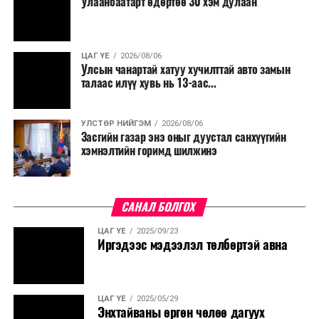
Улаанбаатарт өдөртөө 30 хэм дулаан
ЦАГ ҮЕ
2026/08/06
Улсын чанартай хатуу хучилттай авто замын
талаас илүү хувь нь 13-аас...
УЛСТӨР НИЙГЭМ
2026/08/06
Засгийн газар энэ оныг дуустал санхүүгийн
хэмнэлтийн горимд шилжинэ
САНАЛ БОЛГОХ
ЦАГ ҮЕ
2025/09/23
Иргэдээс мэдээлэл төлбөртэй авна
ЦАГ ҮЕ
2025/05/29
Энхтайваны өргөн чөлөө дагуух