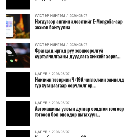
УЛСТӨР НИЙГЭМ
2026/08/07
Нэгдүгээр ангийн элсэлтийг E-Mongolia-аар
зохион байгуулна
УЛСТӨР НИЙГЭМ
2026/08/07
Францад иргэд рүү зөвшөөрөлгүй
сурталчилгааны дуудлага хийхийг хориг...
ЦАГ ҮЕ
2026/08/07
Нийтийн тээврийн Ч:19А чиглэлийн замналд
түр хугацаагаар өөрчлөлт ор...
ЦАГ ҮЕ
2026/08/07
Автомашины улсын дугаар сондгой тоогоор
төгссөн бол өнөөдөр шатахуун...
ЦАГ ҮЕ
2026/08/07