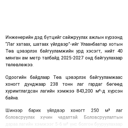
зүйгээр хангаж байна.
Мөн зам тээврийн осол, саатал болон бусад эрсдэл,
онцгой нөхцөл үүссэн үед авах арга хэмжээ, ачаалал
ихтэй нөхцөлд тайван, зөв, шуурхай шийдвэр гаргах,
Инженерийн дэд бүтцийг сайжруулах ажлын хүрээнд
өдөр тутмын ажлын бэлэн байдлыг хангах зэрэг
“Лаг хатаах, шатаах үйлдвэр”-ийг Улаанбаатар хотын
практик ур чадварыг сургалтын хөтөлбөрт тусгажээ.
Төв цэвэрлэх байгууламжийн урд хэсэгт, нийт 40
мянган ам метр талбайд 2025-2027 онд байгуулахаар
Сургалтыг танилцуулах лекц, асуулт-хариулт,
төлөвлөжээ.
жишээнд суурилсан сургалт, багаар ажиллах дасгал,
маршрут болон тээвэрлэлтийн урсгалын зураглалтай
Одоогийн байдлаар Төв цэвэрлэх байгууламжаас
танилцах, онцгой нөхцөлд ажиллах дадлага зэрэг
хоногт дунджаар 238 тонн лаг гардаг бөгөөд
онол, практик хосолсон хэлбэрээр зохион байгуулж
хуримтлагдсан лагийн хэмжээ 843,200 м³-д хүрсэн
байна.
байна.
Сургалтын үеэр COP17 олон улсын бага хурлыг
Шинээр барих үйлдвэр хоногт 250 м³ лаг
зохион байгуулах Үндэсний хорооны Ажлын алба,
боловсруулах хүчин чадалтай. Боловсруулалтын
Нийслэлийн тээврийн газар, Автотээврийн үндэсний
дараа лагийн хэмжээг 5-6 м³ үнс болгон бууруулахаар
төв болон Тээврийн цагдаагийн албаны холбогдох