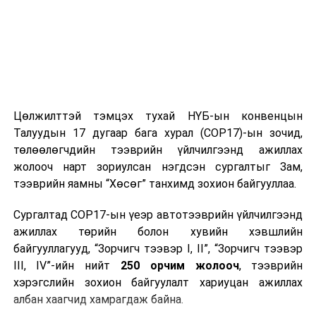
Цөлжилттэй тэмцэх тухай НҮБ-ын конвенцын
Талуудын 17 дугаар бага хурал (COP17)-ын зочид,
төлөөлөгчдийн тээврийн үйлчилгээнд ажиллах
жолооч нарт зориулсан нэгдсэн сургалтыг Зам,
тээврийн яамны “Хөсөг” танхимд зохион байгууллаа.
Сургалтад COP17-ын үеэр автотээврийн үйлчилгээнд
ажиллах төрийн болон хувийн хэвшлийн
байгууллагууд, “Зорчигч тээвэр I, II”, “Зорчигч тээвэр
III, IV”-ийн нийт
250 орчим жолооч
, тээврийн
хэрэгслийн зохион байгуулалт хариуцан ажиллах
албан хаагчид хамрагдаж байна.