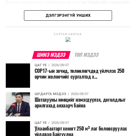
эзлэхүүнийг бууруулахын зэрэгцээ эрчим хүч
бүхэн зорчилтоо төлөвлөнө үү
гэж Нийтийн тээврийн
үйлдвэрлэх, нөөцийг дахин ашиглах чиглэлээр олон
бодлогын газраас мэдээллээ.
улсад өргөн ашиглаж байна.
ДЭЛГЭРЭНГҮЙ УНШИХ
СУРТАЛЧИЛГАА
ШИНЭ МЭДЭЭ
ТОП МЭДЭЭ
ЦАГ ҮЕ
2026/08/07
COP17-ын зочид, төлөөлөгчдөд үйлчлэх 250
орчим жолоочийг сургалтад х...
ШУДАРГА МЭДЭЭ
2026/08/07
Шатахууны нөөцийг нэмэгдүүлэх, доголдлыг
арилгахад анхаарч байна
ЦАГ ҮЕ
2026/08/07
Улаанбаатарт хоногт 250 м³ лаг боловсруулах
үйлдвэр байгуулна