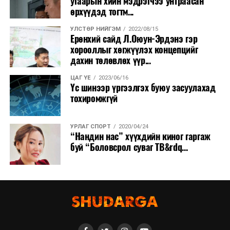
угаарын хийн мэдрэгчээ унтраасан
өрхүүдэд тогтм...
УЛСТӨР НИЙГЭМ
2022/08/15
Ерөнхий сайд Л.Оюун-Эрдэнэ гэр
хорооллыг хөгжүүлэх концепцийг
дахин төлөвлөх үүр...
ЦАГ ҮЕ
2023/06/16
Үс шинээр үргээлгэх буюу засуулахад
тохиромжгүй
УРЛАГ СПОРТ
2020/04/24
“Нандин нас” хүүхдийн киног гаргаж
буй “Боловсрол суваг ТВ&rdq...