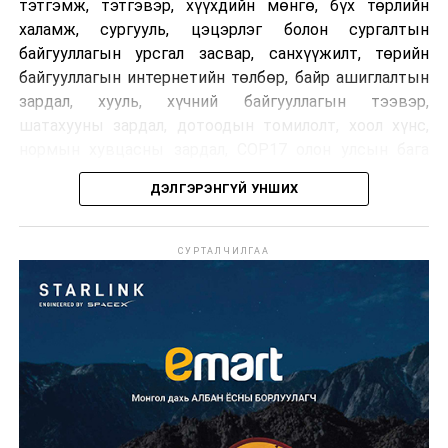
тэтгэмж, тэтгэвэр, хүүхдийн мөнгө, бүх төрлийн
халамж, сургууль, цэцэрлэг болон сургалтын
байгууллагын урсгал засвар, санхүүжилт, төрийн
байгууллагын интернетийн төлбөр, байр ашиглалтын
зардал, хууль, хүчний байгууллагын тээвэр,
шатахууны зардал, дотоодын томилолт, хоол хүнс,
нормын хувцасны зардал, COP17 олон улсын бага
хурлын зардал, Засгийн газрын өр, орон нутгийн нөөц
ДЭЛГЭРЭНГҮЙ УНШИХ
хөрөнгийн санхүүжилтийг хэвийн үргэлжлүүлэхээр
шийдвэрлэжээ.
СУРТАЛЧИЛГАА
Харин дараах зардлыг хязгаарлахаар болсон байна.
Үүнд:
Олон улсын болон Засгийн газрын
шийдвэртэйгээс бусад хурал, зөвлөгөөн, ой,
тэмдэглэлт өдөр, найр наадам, соёлын арга
хэмжээ;
Урьдчилан төлөвлөсөн төрийн өндөр албан