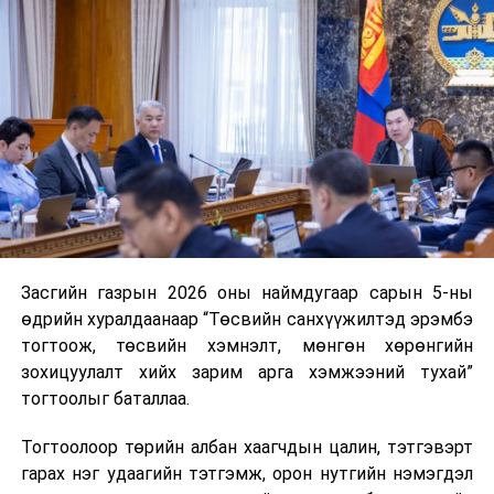
Хуулийг зөрчиж дуудлага хийсэн хувь хүнийг нэг
дуудлага тутамд 75 мянга хүртэлх евро, аж ахуйн
нэгжийг 375 мянга хүртэлх еврогоор торгох
боломжтой. Харин хэрэглэгч өөрөө зөвшөөрсөн,
эсвэл тухайн компанитай өмнө нь гэрээний
харилцаатай бөгөөд шинэ үйлчилгээ санал болгож
буй тохиолдолд хориг үйлчлэхгүй. Иргэд
зөвшөөрөлгүй дуудлагын талаар төрийн цахим
хуудсаар мэдээлэх боломжтой.
Засгийн газрын 2026 оны наймдугаар сарын 5-ны
Шинэ хууль Францын зах зээлд үйлчилдэг гадаадын
өдрийн хуралдаанаар “Төсвийн санхүүжилтэд эрэмбэ
дуудлагын төвүүдэд нөлөөлөхөөр байна. Тухайлбал,
тогтоож, төсвийн хэмнэлт, мөнгөн хөрөнгийн
Мароккогийн дуудлагын төвүүдийн орлогын 80 гаруй
зохицуулалт хийх зарим арга хэмжээний тухай”
хувь Францын зах зээлээс бүрддэг бөгөөд тус улсын
тогтоолыг баталлаа.
40–50 мянган ажлын байр эрсдэлд орж болзошгүйг
Мароккогийн хөдөлмөр эрхлэлтийн сайд мэдэгджээ.
Тогтоолоор төрийн албан хаагчдын цалин, тэтгэвэрт
гарах нэг удаагийн тэтгэмж, орон нутгийн нэмэгдэл