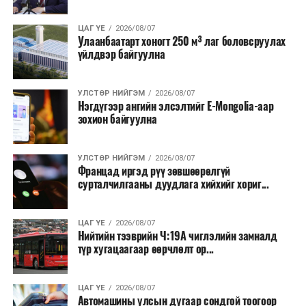
үргэлжилнэ гэж Ерөнхий сайд Н.Учрал онцоллоо.
ЦАГ ҮЕ
2026/08/07
Мөн бүх шатны төсвийн ерөнхийлөн захирагч нарт
Улаанбаатарт хоногт 250 м³ лаг боловсруулах
үйлдвэр байгуулна
салбар бүрдээ урсгал зардлыг 20 хувиар бууруулах,
нөхөн томилгоо хийхгүй байх, аялал, амралт, зугаалга,
хамт олны урлаг, спортын арга хэмжээг зохион
УЛСТӨР НИЙГЭМ
2026/08/07
байгуулахгүй байх, төрийн албанд шинэ орон тоо бий
Нэгдүгээр ангийн элсэлтийг E-Mongolia-аар
зохион байгуулна
болгохгүй байх, эрчим хүчний хэрэглээг хэмнэх, хурал,
сургалтыг цахим хэлбэрт шилжүүлэх, төрийн албан
хаагчдыг зарим өдрүүдэд цахимаар ажиллуулах арга
УЛСТӨР НИЙГЭМ
2026/08/07
хэмжээг үргэлжлүүлэхийг үүрэг болголоо.
Францад иргэд рүү зөвшөөрөлгүй
сурталчилгааны дуудлага хийхийг хориг...
Төсвийн сахилга бат сайжирч, эдийн засгийн нөхцөл
байдал хэвийн болсон тохиолдолд эдгээр
ЦАГ ҮЕ
2026/08/07
хязгаарлалтыг үе шаттайгаар сулруулах юм.
Нийтийн тээврийн Ч:19А чиглэлийн замналд
түр хугацаагаар өөрчлөлт ор...
ЦАГ ҮЕ
2026/08/07
Автомашины улсын дугаар сондгой тоогоор