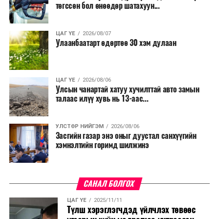
төгссөн бол өнөөдөр шатахуун...
ЦАГ ҮЕ
2026/08/07
Улаанбаатарт өдөртөө 30 хэм дулаан
ЦАГ ҮЕ
2026/08/06
Улсын чанартай хатуу хучилттай авто замын
талаас илүү хувь нь 13-аас...
УЛСТӨР НИЙГЭМ
2026/08/06
Засгийн газар энэ оныг дуустал санхүүгийн
хэмнэлтийн горимд шилжинэ
САНАЛ БОЛГОХ
ЦАГ ҮЕ
2025/11/11
Түлш хэрэглэгчдэд үйлчлэх төвөөс