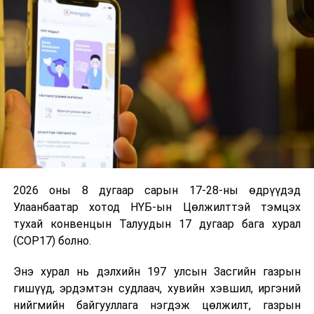
судалж, техник, эдийн засгийн үндэслэл
боловсруулна.” гэж заасан.
Ажлын хэсэг өнгөрөгч 06 дугаар сард Орхоны
хөндийд ажилласан бөгөөд одоогийн байдлаар шинэ
хотын суурьшлын бүсийг байгуулахад тохирох газар
сонгох ажил явагдаж байна.
Ажлын хэсгээс хот байгуулахтай холбоотойгоор түүх,
соёлын дурсгалт олдворуудыг хамгаалах,
археологийн малтлага судалгаа хийх, эдийн засаг,
аялал жуулчлалын чөлөөт бүс болгох, олон улсад
2026 оны 8 дугаар сарын 17-28-ны өдрүүдэд
сурталчлан таниулах асуудлыг нэн тэргүүнд
Улаанбаатар хотод НҮБ-ын Цөлжилттэй тэмцэх
шийдвэрлэхээр ажиллаж байгааг танилцуулав.
тухай конвенцын Талуудын 17 дугаар бага хурал
(COP17) болно.
УИХ-ын дарга Г.Занданшатар, “Үндсэн хууль болон
Төрийн болон орон нутгийн өмчийн тухай хуульд түүх,
Энэ хурал нь дэлхийн 197 улсын Засгийн газрын
соёлын үнэт цогцолбор, хөшөө дурсгал, археологийн
гишүүд, эрдэмтэн судлаач, хувийн хэвшил, иргэний
болон палеонтологийн олдворууд төрийн нийтийн
нийгмийн байгууллага нэгдэж цөлжилт, газрын
зориулалттай өмч байдаг. Өнөөдрийг хүртэл энэ