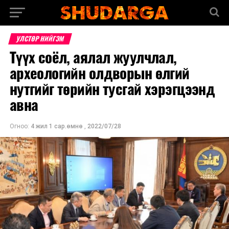
УЛСТӨР НИЙГЭМ
Түүх соёл, аялал жуулчлал,
археологийн олдворын өлгий
нутгийг төрийн тусгай хэрэгцээнд
авна
Огноо:
4 жил 1 сар.өмнө
,
2022/07/28