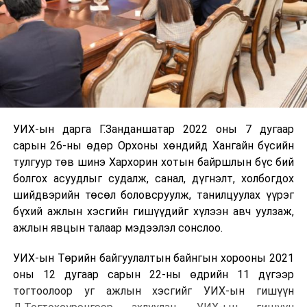
УИХ-ын дарга Г.Занданшатар 2022 оны 7 дугаар
сарын 26-ны өдөр Орхоны хөндийд Хангайн бүсийн
тулгуур төв шинэ Хархорин хотын байршлын бүс бий
болгох асуудлыг судалж, санал, дүгнэлт, холбогдох
шийдвэрийн төсөл боловсруулж, танилцуулах үүрэг
бүхий ажлын хэсгийн гишүүдийг хүлээн авч уулзаж,
ажлын явцын талаар мэдээлэл сонслоо.
УИХ-ын Төрийн байгуулалтын байнгын хорооны 2021
оны 12 дугаар сарын 22-ны өдрийн 11 дүгээр
тогтоолоор уг ажлын хэсгийг УИХ-ын гишүүн