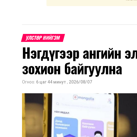
УЛСТӨР НИЙГЭМ
Нэгдүгээр ангийн э
зохион байгуулна
Огноо:
6 цаг 44 минут
,
2026/08/07