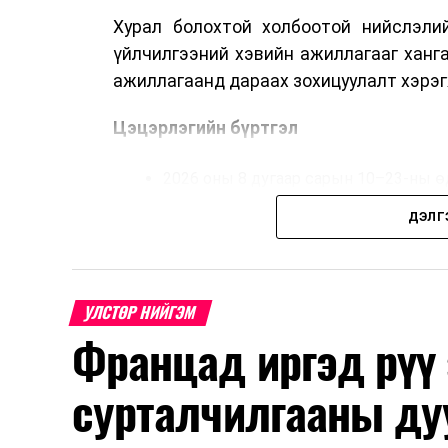
Хурал болохтой холбоотой нийслэлий
үйлчилгээний хэвийн ажиллагааг ханг
ажиллагаанд дараах зохицуулалт хэрэг
Цэцэрлэгийн бүртгэл
2026 оны 8 дугаар сарын 10–23-ны ө
Нэгдүгээр ангийн элсэлт
ДЭЛГ
2026 оны 8 дугаар сарын 17–28-ны ө
Энэ хугацаанд хүүхэд бүртгэх дэмжлэ
УЛСТӨР НИЙГЭМ
Францад иргэд рүү
Их, дээд сургуулийн хичээл
сурталчилгааны ду
2026 оны 9 дүгээр сарын 1-нээс цахи
2026 оны 9 дүгээр сарын 14-нөөс та