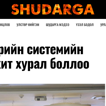
ОНЦЛОВ
УЛСТӨР НИЙГЭМ
ШУДАРГА МЭДЭЭ
ҮЗЭЛ БОДОЛ
УРЛ
рийн системийн
ит хурал боллоо