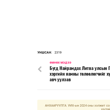
УНШСАН:
2319
ӨМНӨХ МЭДЭЭ
Бүгд Найрамдах Литва улсын 
хэргийн яамны төлөөлөгчийг х
авч уулзав
АНХААРУУЛГА: УИХ-ын 2024 оны ээлжит сон
хэсги