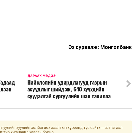
Эх сурвалж: Монголбанк
ДАРААХ МЭДЭЭ
Гадаад
Нийслэлийн удирдлагууд газрын
үлээн
асуудлыг шийдэж, 640 хүүхдийн
суудалтай сургуулийн шав тавилаа
гуулийн хуулийн холбогдох заалтын хүрээнд тус сайтын сэтгэгдэл
йг түр хугацаанд хаасан болно.