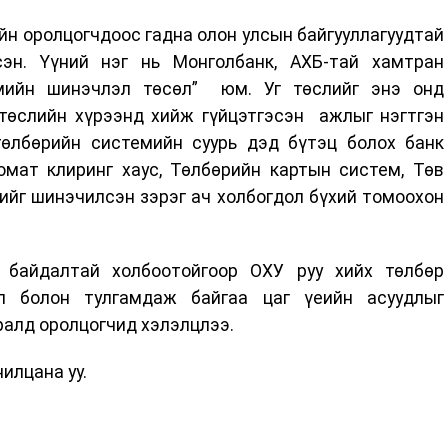
н оролцогчдоос гадна олон улсын байгууллагуудтай
эн. Үүний нэг нь Монголбанк, АХБ-тай хамтран
емийн шинэчлэл төсөл” юм. Уг төслийг энэ онд
 төслийн хүрээнд хийж гүйцэтгэсэн ажлыг нэгтгэн
төлбөрийн системийн суурь дэд бүтэц болох банк
мат клиринг хаус, Төлбөрийн картын систем, Төв
ийг шинэчилсэн зэрэг ач холбогдол бүхий томоохон
 байдалтай холбоотойгоор ОХУ руу хийх төлбөр
л болон тулгамдаж байгаа цаг үеийн асуудлыг
алд оролцогчид хэлэлцлээ.
илцана уу.