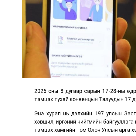
2026 оны 8 дугаар сарын 17-28-ны ө
тэмцэх тухай конвенцын Талуудын 17 ду
Энэ хурал нь дэлхийн 197 улсын Засг
хэвшил, иргэний нийгмийн байгууллага 
тэмцэх хамгийн том Олон Улсын арга 