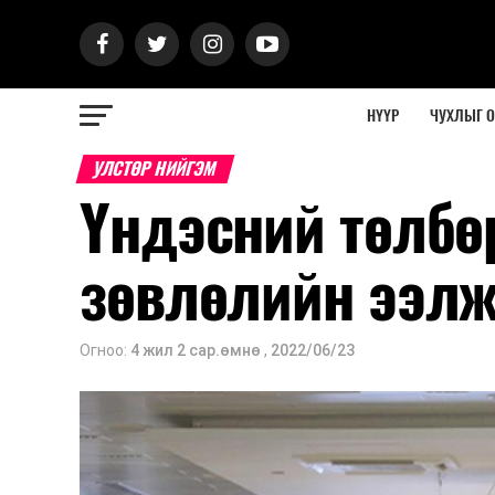
НҮҮР
ЧУХЛЫГ 
УЛСТӨР НИЙГЭМ
Үндэсний төлбө
зөвлөлийн ээлж
Огноо:
4 жил 2 сар.өмнө
,
2022/06/23