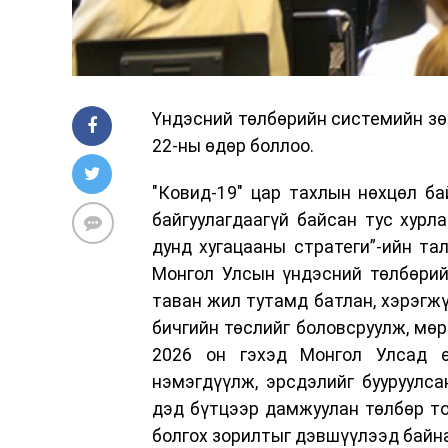
Үндэсний төлбөрийн системийн зө
22-ны өдөр боллоо.
"Ковид-19" цар тахлын нөхцөл б
байгуулагдаагүй байсан тус хурл
дунд хугацааны стратеги”-ийн та
Монгол Улсын үндэсний төлбөрий
таван жил тутамд батлан, хэрэгжү
бичгийн төслийг боловсруулж, мөр
2026 он гэхэд Монгол Улсад өр
нэмэгдүүлж, эрсдэлийг бууруулса
дэд бүтцээр дамжуулан төлбөр то
болгох зорилтыг дэвшүүлээд байна