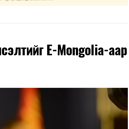
лсэлтийг E-Mongolia-аар