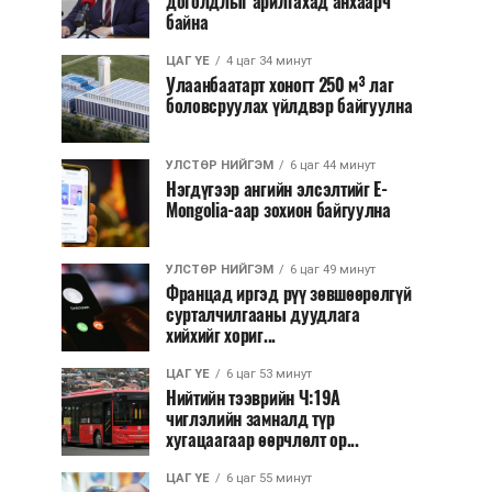
доголдлыг арилгахад анхаарч
байна
ЦАГ ҮЕ
4 цаг 34 минут
Улаанбаатарт хоногт 250 м³ лаг
боловсруулах үйлдвэр байгуулна
УЛСТӨР НИЙГЭМ
6 цаг 44 минут
Нэгдүгээр ангийн элсэлтийг E-
Mongolia-аар зохион байгуулна
УЛСТӨР НИЙГЭМ
6 цаг 49 минут
Францад иргэд рүү зөвшөөрөлгүй
сурталчилгааны дуудлага
хийхийг хориг...
ЦАГ ҮЕ
6 цаг 53 минут
Нийтийн тээврийн Ч:19А
чиглэлийн замналд түр
хугацаагаар өөрчлөлт ор...
ЦАГ ҮЕ
6 цаг 55 минут