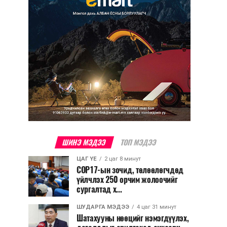
ШИНЭ МЭДЭЭ
ТОП МЭДЭЭ
ЦАГ ҮЕ
2 цаг 8 минут
COP17-ын зочид, төлөөлөгчдөд
үйлчлэх 250 орчим жолоочийг
сургалтад х...
ШУДАРГА МЭДЭЭ
4 цаг 31 минут
Шатахууны нөөцийг нэмэгдүүлэх,