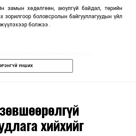
н замын хөдөлгөөн, аюулгүй байдал, төрийн
ах зорилгоор боловсролын байгууллагуудын үйл
жүүлэхээр болжээ .
дрүүдэд E-Mongolia системээр бүртгэнэ.
ЭРЭНГҮЙ УНШИХ
дрүүдэд E-Mongolia системээр бүртгэнэ.
гийн баг сургуулиуд дээр ажиллахгүй.
 зөвшөөрөлгүй
удлага хийхийг
маар эхэлнэ.
нхимаар үргэлжилнэ.