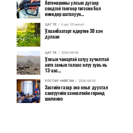
Автомашины улсын дугаар
сондгой тоогоор төгссөн бол
өнөөдөр шатахуун...
ЦАГ ҮЕ
6 цаг 59 минут
Улаанбаатарт өдөртөө 30 хэм
дулаан
ЦАГ ҮЕ
2026/08/06
Улсын чанартай хатуу хучилттай
авто замын талаас илүү хувь нь
13-аас...
УЛСТӨР НИЙГЭМ
2026/08/06
Засгийн газар энэ оныг дуустал
санхүүгийн хэмнэлтийн горимд
шилжинэ