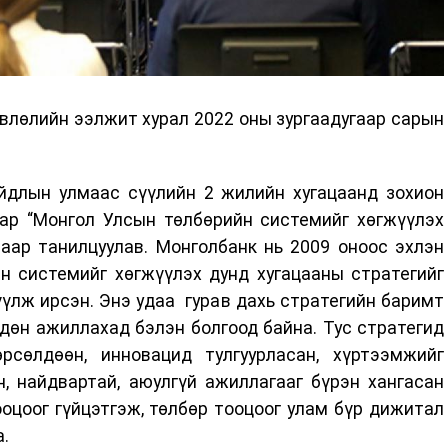
влөлийн ээлжит хурал 2022 оны зургаадугаар сарын
айдлын улмаас сүүлийн 2 жилийн хугацаанд зохион
аар “Монгол Улсын төлбөрийн системийг хөгжүүлэх
лаар танилцуулав. Монголбанк нь 2009 оноос эхлэн
н системийг хөгжүүлэх дунд хугацааны стратегийг
үлж ирсэн. Энэ удаа гурав дахь стратегийн баримт
дөн ажиллахад бэлэн болгоод байна. Тус стратегид
сөлдөөн, инновацид тулгуурласан, хүртээмжийг
н, найдвартай, аюулгүй ажиллагааг бүрэн хангасан
оцоог гүйцэтгэж, төлбөр тооцоог улам бүр дижитал
.