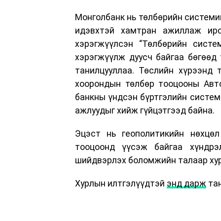
Монголбанк нь төлбөрийн системий
идэвхтэй хамтран ажиллаж ирс
хэрэгжүүлсэн “Төлбөрийн сист
хэрэгжүүлж дуусч байгаа бөгөөд
танилцууллаа. Төслийн хүрээнд 
хоорондын төлбөр тооцооны Авто
банкны үндсэн бүртгэлийн систем
ажлуудыг хийж гүйцэтгээд байна.
Эцэст нь геополитикийн нөхцөл
тооцоонд үүсэж байгаа хүндрэ
шийдвэрлэх боломжийн талаар хур
Хурлын илтгэлүүдтэй
энд дарж
тан