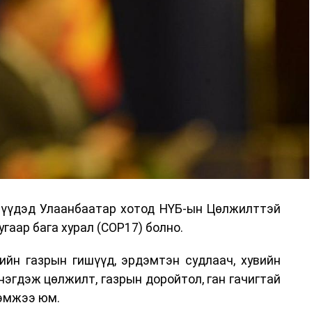
дрүүдэд Улаанбаатар хотод НҮБ-ын Цөлжилттэй
гаар бага хурал (COP17) болно.
ийн газрын гишүүд, эрдэмтэн судлаач, хувийн
нэгдэж цөлжилт, газрын доройтол, ган гачигтай
хэмжээ юм.