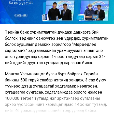
Төрийн банк хуримтлалтай дундаж давхарга бий
болгох, тэднийг санхүүгээ зөв удирдах, хуримтлалтай
болох зуршлыг дэмжих зорилгоор “Мөрөөдлөө
хадгалъя-2” хадгаламжийн урамшуулалт аяныг энэ
оны гуравдугаар сарын 1-нээс тавдугаар сарын 31-
ний өдрийг дуустал хугацаанд зарласан билээ.
Монгол Улсын өнцөг булан бүрт байрлах Төрийн
банкны 500 гаруй салбар нэгжид хандаж, 3 сар буюу
түүнээс дээш хугацаатай хадгаламж нээлгэсэн,
хугацаагаа сунгасан, хадгаламждаа орлого нэмсэн
100,000 төгрөг тутамд нэг эрхтэйгээр сугалааны
эрхээ үүсгэсэн нийт харилцагчдаас 14 хоног тутамд,
нийт 46 урамшууллын эзнийг тодруулаад байна.