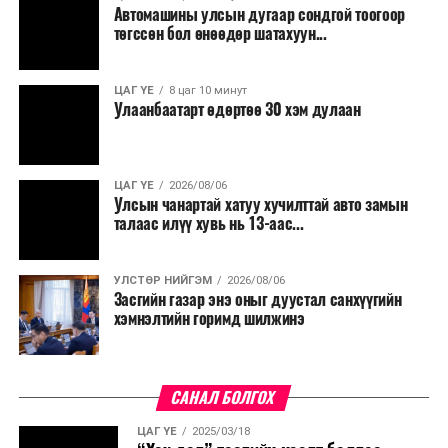
Түүнчлэн түлш, улаанбуудай, хүнсний ногооны нөөц
Автомашины улсын дугаар сондгой тоогоор
бүрдүүлэх зоорь, агуулах барих аж ахуйн нэгжүүдэд
төгссөн бол өнөөдөр шатахуун...
хөнгөлөлттэй зээл олгох, цахилгааны хөнгөлөлт
үзүүлэхийг салбарын сайд нарт үүрэг болголоо.
ЦАГ ҮЕ
8 цаг 10 минут
Улаанбаатарт өдөртөө 30 хэм дулаан
ЦАГ ҮЕ
2026/08/06
Улсын чанартай хатуу хучилттай авто замын
талаас илүү хувь нь 13-аас...
УЛСТӨР НИЙГЭМ
2026/08/06
Засгийн газар энэ оныг дуустал санхүүгийн
хэмнэлтийн горимд шилжинэ
САНАЛ БОЛГОХ
ЦАГ ҮЕ
2025/03/18