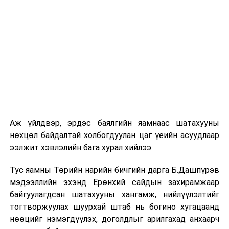
Р.Даваацэрэн
iPad
–
ийн эзнээр Дорнод аймгийн Сэлэнгэ
тооцооны төвийн харилцагч Б.Алтансүх
IPHONE13-ийн эзнээр Улаанбаатар хотын "Зуун
айл" тооцооны төвийн харилцагч Д.Пүрэвдорж
Турк улсад хосоороо аялах эрхийн бичгийн
эзнээр Улаанбаатар хотын тавин мянгат
тооцооны төвийн харилцагч О.Шагдаржав нар
тодорлоо.
Аж үйлдвэр, эрдэс баялгийн яамнаас шатахууны
нөхцөл байдалтай холбогдуулан цаг үеийн асуудлаар
Хуримтлалтай дундаж давхарга хөтөлбөрт нэгдэж,
ээлжит хэвлэлийн бага хурал хийлээ.
өөрийн мөнгөн хөрөнгөө эрсдэлгүй, найдвартай
банканд хадгалуулан, өсгөн арвижуулж буй эрхэм
Тус яамны Төрийн нарийн бичгийн дарга Б.Дашпүрэв
харилцагчиддаа талархал илэрхийлэхийн ялдамд
мэдээллийн эхэнд Ерөнхий сайдын захирамжаар
мөрөөдөл биелүүлэх “Мөрөөдлөө хадгалъя”
байгуулагдсан шатахууны хангамж, нийлүүлэлтийг
хадгаламжийн аяны “Супер” урамшууллын эзэн
тогтворжуулах шуурхай штаб нь богино хугацаанд
болсон харилцагчиддаа баяр хүргэе!
нөөцийг нэмэгдүүлэх, доголдлыг арилгахад анхаарч