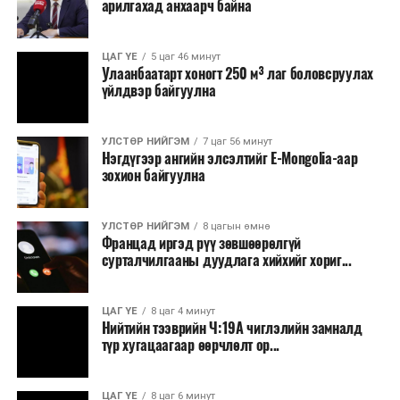
арилгахад анхаарч байна
бүтээгдэхүүний нөөц бүрдүүлэх, хадгалах, түгээх,
борлуулах бүх шатанд цахим төлбөрийн баримт
үйлдэж, бүртгэлийг ил тод болгох юм.
ЦАГ ҮЕ
5 цаг 46 минут
Улаанбаатарт хоногт 250 м³ лаг боловсруулах
үйлдвэр байгуулна
2026 оны намар бэлтгэж, 2027 оны хавар худалдаанд
гаргах нөөцийн махны бүрдүүлэлтэд Нийслэлийн
Засаг дарга Б.Пүрэвдагваг онцгойлон анхаарч
УЛСТӨР НИЙГЭМ
7 цаг 56 минут
Нэгдүгээр ангийн элсэлтийг E-Mongolia-аар
ажиллахыг Ерөнхий сайд үүрэг болгожээ.
зохион байгуулна
Нөөцийн махыг цахим системд бүртгэснээр мах
бэлтгэлийн явц, нөөцийн үлдэгдэл ил тод болно. Мөн
УЛСТӨР НИЙГЭМ
8 цагын өмнө
хөнгөлөлттэй зээлийг зориулалтын бусаар ашиглах
Францад иргэд рүү зөвшөөрөлгүй
сурталчилгааны дуудлага хийхийг хориг...
явдлыг таслан зогсоох, хүртээмжийг нэмэгдүүлэх,
өрсөлдөөнийг бий болгох боломжтой гэж үзжээ.
ЦАГ ҮЕ
8 цаг 4 минут
Иргэд агуулах, үйлдвэрээс махаа шууд худалдан авах,
Нийтийн тээврийн Ч:19А чиглэлийн замналд
түр хугацаагаар өөрчлөлт ор...
малчид системээр дамжуулан бүтээгдэхүүнээ
эцсийн хэрэглэгчид борлуулах боломж бүрдэх юм.
ЦАГ ҮЕ
8 цаг 6 минут