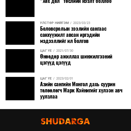
“Хөх дөл” төслийн нээлт боллоо
УЛСТӨР НИЙГЭМ
2023/03/23
Боловсролын зээлийн сангаас
санхүүжилт авсан иргэдийн
мэдээллийг ил болгов
ЦАГ ҮЕ
2021/07/30
Өнөөдөр ажиллах шинжилгээний
цэгүүд цэгүүд
ЦАГ ҮЕ
2023/02/01
Азийн сангийн Монгол дахь суурин
төлөөлөгч Марк Кэйнигийг хүлээн авч
уулзлаа