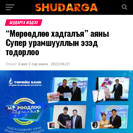
ШУДАРГА МЭДЭЭ
“Мөрөөдлөө хадгалъя” аяны
Супер урамшууллын эзэд
тодорлоо
Огноо:
4 жил 2 сар.өмнө
,
2022/06/21