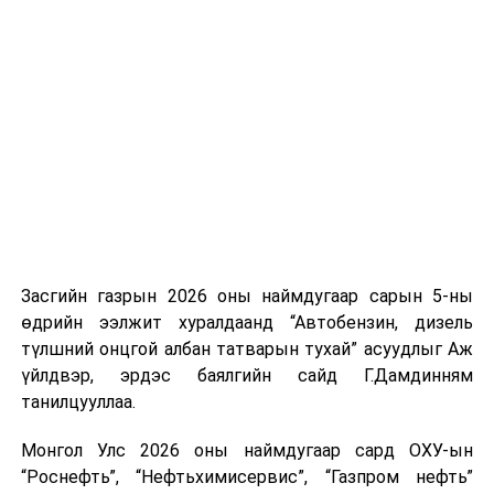
үүсвэрийг нэмэгдүүлэх чиглэлд анхаарч байна.
Замын-Үүд боомтоор 2000 тонн дизель түлш орж
ирсэн бөгөөд шилжүүлэн ачих ажиллагаа хийгдэж
байна" гэлээ
гэж Аж үйлдвэр, эрдэс баялгийн яамнаас
мэдээллээ.
Засгийн газрын 2026 оны наймдугаар сарын 5-ны
өдрийн ээлжит хуралдаанд “Автобензин, дизель
түлшний онцгой албан татварын тухай” асуудлыг Аж
үйлдвэр, эрдэс баялгийн сайд Г.Дамдинням
танилцууллаа.
Монгол Улс 2026 оны наймдугаар сард ОХУ-ын
“Роснефть”, “Нефтьхимисервис”, “Газпром нефть”