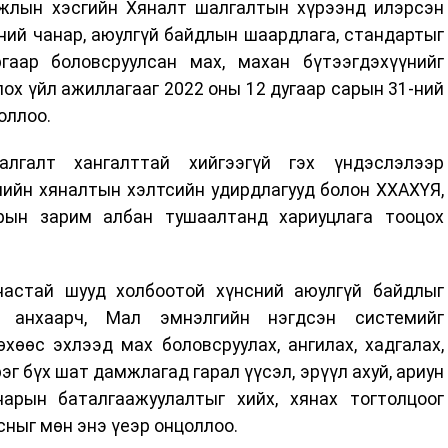
жлын хэсгийн Хяналт шалгалтын хүрээнд илэрсэн
сний чанар, аюулгүй байдлын шаардлага, стандартыг
гаар боловсруулсан мах, махан бүтээгдэхүүнийг
лох үйл ажиллагааг 2022 оны 12 дугаар сарын 31-ний
оллоо.
лгалт хангалттай хийгээгүй гэх үндэслэлээр
ийн хяналтын хэлтсийн удирдлагууд болон ХХАХҮЯ,
рын зарим албан тушаалтанд хариуцлага тооцох
настай шууд холбоотой хүнсний аюулгүй байдлыг
 анхаарч, Мал эмнэлгийн нэгдсэн системийг
хөөс эхлээд мах боловсруулах, ангилах, хадгалах,
эг бүх шат дамжлагад гарал үүсэл, эрүүл ахуй, ариун
нарын баталгаажуулалтыг хийх, хянах тогтолцоог
сныг мөн энэ үеэр онцоллоо.