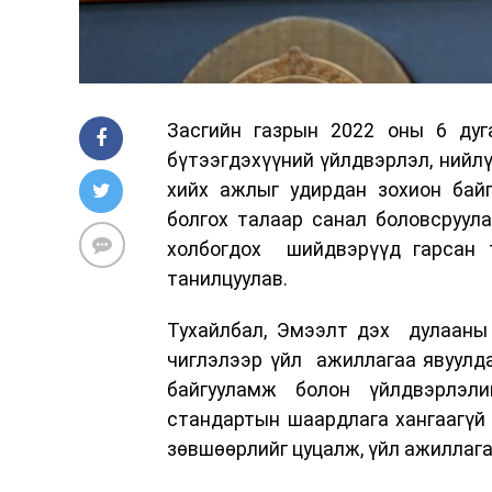
Засгийн газрын 2022 оны 6 дуг
бүтээгдэхүүний үйлдвэрлэл, нийлү
хийх ажлыг удирдан зохион байг
болгох талаар санал боловсруула
холбогдох шийдвэрүүд гарсан 
танилцуулав.
Тухайлбал, Эмээлт дэх дулааны 
чиглэлээр үйл ажиллагаа явуулда
байгууламж болон үйлдвэрлэли
стандартын шаардлага хангаагүй з
зөвшөөрлийг цуцалж, үйл ажиллага