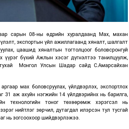
аар сарын 08-ны өдрийн хуралдаанд Мах, махан
үлэлт, экспортын үйл ажиллагаанд хяналт, шалгалт
уулах, цаашид хяналтын тогтолцоог боловсронгуй
х үүрэг бүхий Ажлын хэсэг дүгнэлтээ танилцуулж,
тухай Монгол Улсын Шадар сайд С.Амарсайхан
аргаар мах боловсруулах, үйлдвэрлэх, экспортлох
г 31 аж ахуйн нэгжийн 14 үйлдвэрийнх нь барилга,
йн технологийн тоног төхөөрөмж хэрэгсэл нь
эрэг нийтлэг зөрчил, дутагдал илэрсэн тул тусгай
аг нь зогсоохоор шийдвэрлэжээ.