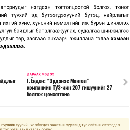
аториудыг нэгдсэн тогтолцоотой болгох, тоног
ний түүхий эд бүтээгдэхүүний бүтэц, найрлагыг
л ихтэй хүнс, хүнсний нэмэлтийг иж бүрэн шинжлэх
улгүй байдлыг баталгаажуулах, судалгаа шинжилгээ
удлыг төр, засгаас анхаарч ажиллана гэлээ
хэмээн
эдээллээ.
ДАРААХ МЭДЭЭ
байдлыг
Г.Ёндон: “Эрдэнэс Монгол”
компанийн ТУЗ-ийн 207 гишүүнийг 27
болгож цомхотгоно
гуулийн хуулийн холбогдох заалтын хүрээнд тус сайтын сэтгэгдэл
йг түр хугацаанд хаасан болно.