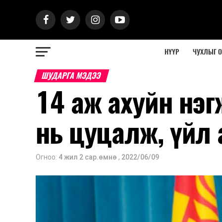
НҮҮР
ЧУХЛЫГ 
ШУДАРГА МЭДЭЭ
14 аж ахуйн нэг
нь цуцалж, үйл 
Огноо:
4 жил 2 сар.өмнө
,
2022/06/09