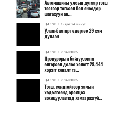
Автомашины улсын дугаар тэгш
тоогоор төгссөн бол өнөөдөр
шатахуун ав...
ЦАГ ҮЕ
19 цаг 24 минут
Улаанбаатарт өдөртөө 29 хэм
дулаан
ЦАГ ҮЕ
2026/08/05
Прокурорын байгууллага
өнгөрсөн долоо хоногт 29,444
хэрэгт хяналт та...
ЦАГ ҮЕ
2026/08/05
Тэгш, сондгойгоор замын
хөдөлгөөнд оролцох
зохицуулалтад хамаарахгүй...