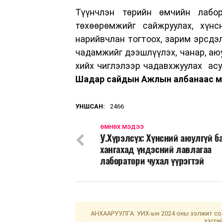
Түүнчлэн төрийн өмчийн лабор
төхөөрөмжийг сайжруулах, хүнс
нарийвчлан тогтоох, зарим эрсдэ
чадамжийг дээшлүүлэх, чанар, аю
хийх чиглэлээр чадавхжуулах асу
Шадар сайдын Ажлын албанаас м
УНШСАН:
2466
ӨМНӨХ МЭДЭЭ
У.Хүрэлсүх: Хүнсний аюулгүй 
хангахад үндэсний лавлагаа
лаборатори чухал үүрэгтэй
АНХААРУУЛГА: УИХ-ын 2024 оны ээлжит сон
хэсги