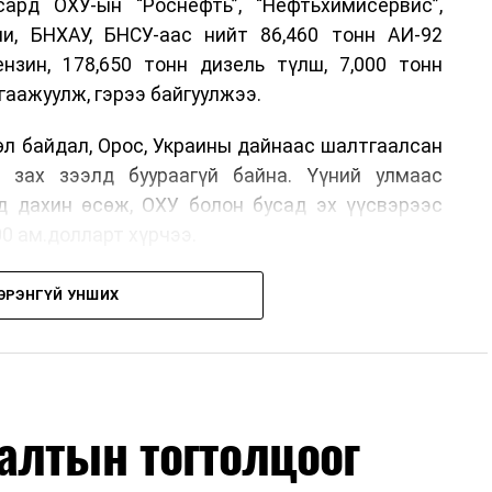
рд ОХУ-ын “Роснефть”, “Нефтьхимисервис”,
и, БНХАУ, БНСУ-аас нийт 86,460 тонн АИ-92
ензин, 178,650 тонн дизель түлш, 7,000 тонн
гаажуулж, гэрээ байгуулжээ.
өл байдал, Орос, Украины дайнаас шалтгаалсан
 зах зээлд буураагүй байна. Үүний улмаас
д дахин өсөж, ОХУ болон бусад эх үүсвэрээс
00 ам.долларт хүрчээ.
өлтийг сааруулахын тулд гаалийн болон онцгой
ЭРЭНГҮЙ УНШИХ
энийг салбарын сайд танилцуулсан байна.
бүх төрөлд экспортын хориг тавьсан ч Монгол
 онцоллоо. Мөн БНХАУ, БНСУ-аас шаардлагатай
сон байна.
алтын тогтолцоог
мэдээллийг иргэдэд ил тод хүргэж, 33 жилийн