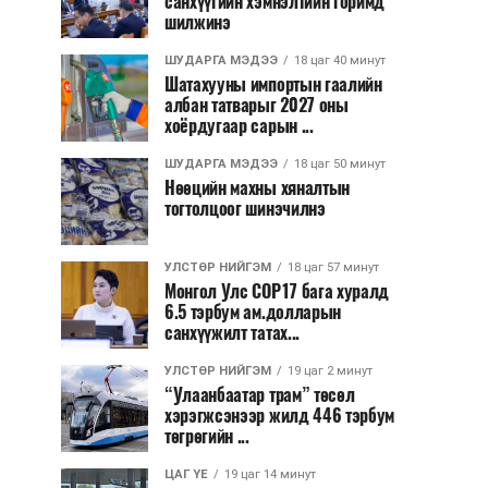
санхүүгийн хэмнэлтийн горимд
шилжинэ
ШУДАРГА МЭДЭЭ
18 цаг 40 минут
Шатахууны импортын гаалийн
албан татварыг 2027 оны
хоёрдугаар сарын ...
ШУДАРГА МЭДЭЭ
18 цаг 50 минут
Нөөцийн махны хяналтын
тогтолцоог шинэчилнэ
УЛСТӨР НИЙГЭМ
18 цаг 57 минут
Монгол Улс COP17 бага хуралд
6.5 тэрбум ам.долларын
санхүүжилт татах...
УЛСТӨР НИЙГЭМ
19 цаг 2 минут
“Улаанбаатар трам” төсөл
хэрэгжсэнээр жилд 446 тэрбум
төгрөгийн ...
ЦАГ ҮЕ
19 цаг 14 минут