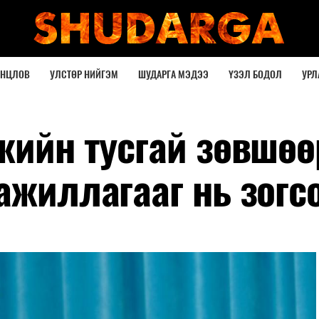
ОНЦЛОВ
УЛСТӨР НИЙГЭМ
ШУДАРГА МЭДЭЭ
ҮЗЭЛ БОДОЛ
УРЛ
жийн тусгай зөвшө
ажиллагааг нь зогс