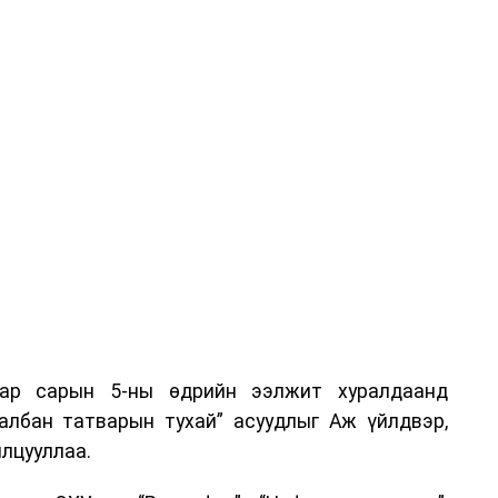
аар сарын 5-ны өдрийн ээлжит хуралдаанд
 албан татварын тухай” асуудлыг Аж үйлдвэр,
лцууллаа.