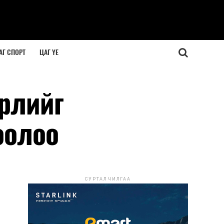
АГ СПОРТ
ЦАГ ҮЕ
өрлийг
оолоо
СУРТАЛЧИЛГАА