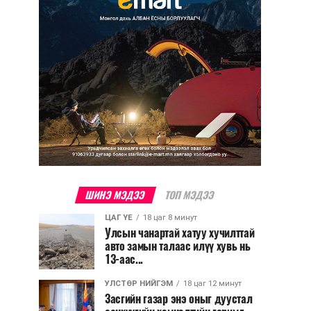
ШИНЭ МЭДЭЭ
ТОП МЭДЭЭ
ЦАГ ҮЕ
18 цаг 8 минут
Улсын чанартай хатуу хучилттай
авто замын талаас илүү хувь нь
13-аас...
УЛСТӨР НИЙГЭМ
18 цаг 12 минут
Засгийн газар энэ оныг дуустал