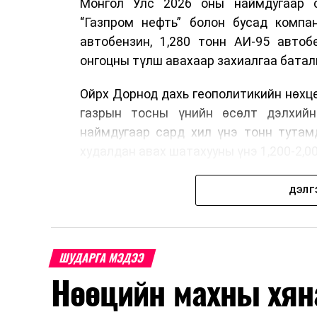
Монгол Улс 2026 оны наймдугаар са
“Газпром нефть” болон бусад компан
автобензин, 1,280 тонн АИ-95 автоб
онгоцны түлш авахаар захиалгаа батал
Ойрх Дорнод дахь геополитикийн нөхц
газрын тосны үнийн өсөлт дэлхийн
наймдугаар сард хил үнэ тонн тутам
худалдан авах шатахууны үнэ 1,200-2,0
Иймд дотоодын зах зээл дэх үнийн өс
ДЭЛГ
албан татварыг тэглэх шаардлага үүсс
Ерөнхий сайд Н.Учрал ОХУ шатахууны 
Улс уг хоригт хамрагдахгүй гэдгийг
ШУДАРГА МЭДЭЭ
түлш, шатахуун нийлүүлэхээр тохиролц
Нөөцийн махны хян
Тэрбээр шатахууны нөөц, түгээлтийн 