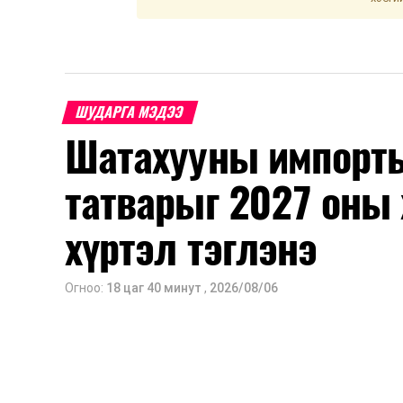
ШУДАРГА МЭДЭЭ
Шатахууны импорты
татварыг 2027 оны 
хүртэл тэглэнэ
Огноо:
18 цаг 40 минут
,
2026/08/06