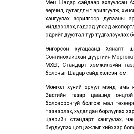
Мөн Шадар сайдаар ахлуулсан А
зөрчил, дутагдлыг арилгуулж, хүн
хангуулах зорилгоор дулааны ар
үйлдвэрлэх, гадаад улсад экспорт
өдрийг дуустал түр түдгэлзүүлэх б
Өнгөрсөн хугацаанд Хяналт ша
Сонгинохайрхан дүүргийн Мэргэжл
МХЕГ, Стандарт хэмжилзүйн газ
болсныг Шадар сайд хэлсэн юм.
Монгол хүний эрүүл мэнд, амь 
Засгийн газар цаашид онцгой
боловсронгуй болгож мал төхөөрө
тээвэрлэх, худалдан борлуулах зэр
цэврийн стандарт хангуулах, ча
бүрдүүлэх цогц ажлыг хийхээр бол