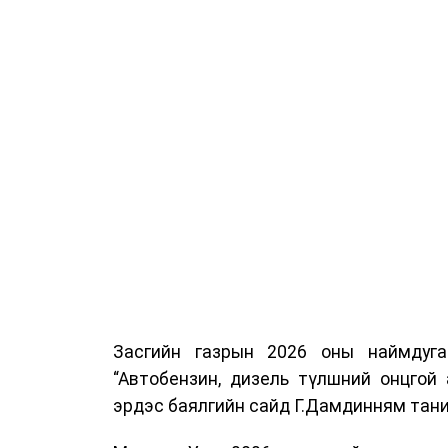
Засгийн газрын 2026 оны наймдуг
“Автобензин, дизель түлшний онцгой
эрдэс баялгийн сайд Г.Дамдинням тани