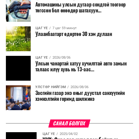
Автомашины улсын дугаар сондгой тоогоор
Мөн бүх шатны төсвийн ерөнхийлөн захирагч нарт
төгссөн бол өнөөдөр шатахуун...
салбар бүрдээ урсгал зардлыг 20 хувиар бууруулах,
нөхөн томилгоо хийхгүй байх, аялал, амралт, зугаалга,
ЦАГ ҮЕ
7 цаг 59 минут
хамт олны урлаг, спортын арга хэмжээг зохион
Улаанбаатарт өдөртөө 30 хэм дулаан
байгуулахгүй байх, төрийн албанд шинэ орон тоо бий
болгохгүй байх, эрчим хүчний хэрэглээг хэмнэх, хурал,
сургалтыг цахим хэлбэрт шилжүүлэх, төрийн албан
ЦАГ ҮЕ
2026/08/06
хаагчдыг зарим өдрүүдэд цахимаар ажиллуулах арга
Улсын чанартай хатуу хучилттай авто замын
хэмжээг үргэлжлүүлэхийг үүрэг болголоо.
талаас илүү хувь нь 13-аас...
Төсвийн сахилга бат сайжирч, эдийн засгийн нөхцөл
УЛСТӨР НИЙГЭМ
2026/08/06
байдал хэвийн болсон тохиолдолд эдгээр
Засгийн газар энэ оныг дуустал санхүүгийн
хязгаарлалтыг үе шаттайгаар сулруулах юм.
хэмнэлтийн горимд шилжинэ
САНАЛ БОЛГОХ
ЦАГ ҮЕ
2025/04/02