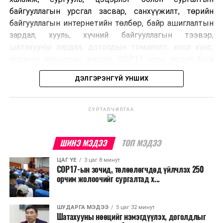
байгууллагын урсгал засвар, санхүүжилт, төрийн
байгууллагын интернетийн төлбөр, байр ашиглалтын
зардал, хууль, хүчний байгууллагын тээвэр,
шатахууны зардал, дотоодын томилолт, хоол хүнс,
нормын хувцасны зардал, COP17 олон улсын бага
хурлын зардал, Засгийн газрын өр, орон нутгийн нөөц
ДЭЛГЭРЭНГҮЙ УНШИХ
хөрөнгийн санхүүжилтийг хэвийн үргэлжлүүлэхээр
шийдвэрлэжээ.
СУРТАЛЧИЛГАА
Харин дараах зардлыг хязгаарлахаар болсон байна.
Үүнд:
ШИНЭ МЭДЭЭ
ТОП МЭДЭЭ
Олон улсын болон Засгийн газрын
ЦАГ ҮЕ
3 цаг 8 минут
шийдвэртэйгээс бусад хурал, зөвлөгөөн, ой,
COP17-ын зочид, төлөөлөгчдөд үйлчлэх 250
тэмдэглэлт өдөр, найр наадам, соёлын арга
орчим жолоочийг сургалтад х...
хэмжээ;
Урьдчилан төлөвлөсөн төрийн өндөр албан
ШУДАРГА МЭДЭЭ
5 цаг 32 минут
Шатахууны нөөцийг нэмэгдүүлэх, доголдлыг
тушаалтны томилолтоос бусад гадаад