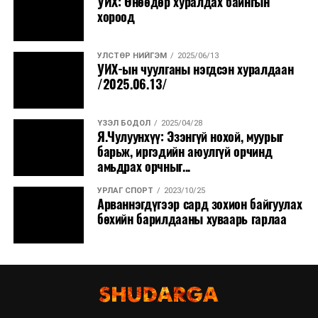
УИХ: Өнөөдөр хуралдах байнгын
хороод
УЛСТӨР НИЙГЭМ
2025/06/13
УИХ-ын чуулганы нэгдсэн хуралдаан
/2025.06.13/
ҮЗЭЛ БОДОЛ
2025/04/28
Я.Чулуунхүү: Эзэнгүй нохой, муурыг
барьж, иргэдийн аюулгүй орчинд
амьдрах орчныг...
УРЛАГ СПОРТ
2023/10/25
Арваннэгдүгээр сард зохион байгуулах
бөхийн барилдааны хуваарь гарлаа