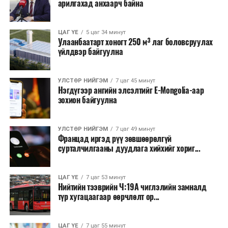
арилгахад анхаарч байна
томилолт, гадаадын зочин хүлээн авах зардал;
Зайлшгүй шаардлагагүй тоног төхөөрөмж,
ЦАГ ҮЕ
5 цаг 34 минут
тавилга, автомашин худалдан авах;
Улаанбаатарт хоногт 250 м³ лаг боловсруулах
үйлдвэр байгуулна
Батлан хамгаалах, хууль зүйн салбараас бусад
сургалт, дадлага;
УЛСТӨР НИЙГЭМ
7 цаг 45 минут
Хуулиар заавал мэдээлэхээс бусад кино,
Нэгдүгээр ангийн элсэлтийг E-Mongolia-аар
контент, хэвлэлийн зардал;
зохион байгуулна
Заавал олгохоос бусад тэтгэмж, урамшуулал.
УЛСТӨР НИЙГЭМ
7 цаг 49 минут
Санхүүгийн хэмнэлтийн горимыг 2026 оны
Францад иргэд рүү зөвшөөрөлгүй
арванхоёрдугаар сарын 31 хүртэл мөрдөнө. Харин
сурталчилгааны дуудлага хийхийг хориг...
эрүүл мэндийн салбар уг хэмнэлтийн горимд
хамрагдахгүй бөгөөд цэцэрлэг, сургуулийн хүүхдийн
ЦАГ ҮЕ
7 цаг 53 минут
эрт илрүүлэг, вакцинжуулалт, томуу, томуу төст
Нийтийн тээврийн Ч:19А чиглэлийн замналд
өвчний эсрэг арга хэмжээ зэрэг зайлшгүй
түр хугацаагаар өөрчлөлт ор...
шаардлагатай ажлууд төлөвлөгөөний дагуу
үргэлжилнэ гэж Ерөнхий сайд Н.Учрал онцоллоо.
ЦАГ ҮЕ
7 цаг 55 минут