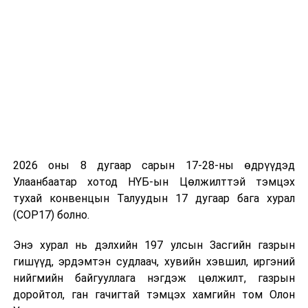
Дэд сайд Б.Мөнхжин айлчлалынхаа төгсгөлд Азид
хамтын ажиллагаа, итгэлцлийг бэхжүүлэх бага хурал
(АХАИББХ)-ын Нарийн бичгийн дарга нарын газрын
Гүйцэтгэх захирал К.Сарыбайтай уулзаж, тус
байгууллагын хүрээнд Монгол Улсын гадаад
бодлогын зорилтуудыг хэрэгжүүлэх, олон талт
хамтын ажиллагааны дээрх механизмыг ашиглан бүс
нутгийн өмнө тулгарч буй сорилтуудыг хамтын
хүчээр даван туулах зэрэг асуудлуудаар дэлгэрэнгүй
2026 оны 8 дугаар сарын 17-28-ны өдрүүдэд
ярилцлаа.
Улаанбаатар хотод НҮБ-ын Цөлжилттэй тэмцэх
тухай конвенцын Талуудын 17 дугаар бага хурал
УНШСАН:
2364
(COP17) болно.
ДАРААХ МЭДЭЭ
Ерөнхий сайд төрийн албан хаагчдыг автобусаар
Энэ хурал нь дэлхийн 197 улсын Засгийн газрын
зорчихыг уриаллаа
гишүүд, эрдэмтэн судлаач, хувийн хэвшил, иргэний
нийгмийн байгууллага нэгдэж цөлжилт, газрын
ӨМНӨХ МЭДЭЭ
доройтол, ган гачигтай тэмцэх хамгийн том Олон
Сонирхолтой статистик