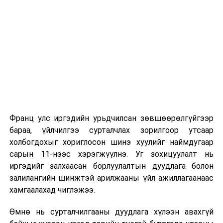
Их, дээд сургуулийн хичээл
2026 оны 9 дүгээр сарын 1-нээс цахимаар
эхэлнэ.
2026 оны 9 дүгээр сарын 14-нөөс танхимаар
үргэлжилнэ.
Оюутны дотуур байр
Франц улс иргэдийн урьдчилсан зөвшөөрөлгүйгээр
2026 оны 9 дүгээр сарын 13-наас оюутнуудыг
бараа, үйлчилгээ сурталчлах зорилгоор утсаар
дотуур байранд оруулж эхэлнэ.
холбогдохыг хориглосон шинэ хуулийг наймдугаар
Сургууль, цэцэрлэгийн үйл ажиллагааны
сарын 11-нээс хэрэгжүүлнэ. Уг зохицуулалт нь
зохицуулалт
иргэдийг залхаасан борлуулалтын дуудлага болон
залилангийн шинжтэй арилжааны үйл ажиллагаанаас
2026 оны 8 дугаар сарын 17–28-ны өдрүүдэд
хамгаалахад чиглэжээ.
нийслэлийн бүх сургууль, цэцэрлэгт ажлын
Өмнө нь сурталчилгааны дуудлага хүлээн авахгүй
байранд элсэлт, бүртгэл болон бусад аливаа