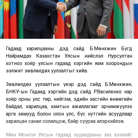
Гадаад харилцааны дэд сайд Б.Мөнхжин Бүгд
Найрамдах Казахстан Улсын нийслэл Нурсултан
хотноо хоёр улсын гадаад хэргийн яам хоорондын
ээлжит зөвлөлдөх уулзалтыг хийв.
Зөвлөлдөх уулзалтын үеэр дэд сайд Б.Мөнхжин,
БНКУ-ын Гадаад хэргийн дэд сайд Р.Василенко нар
хоёр орны улс төр, нийгэм, эдийн засгийн өнөөгийн
байдал, харилцаа, хамтын ажиллагааг эрчимжүүлэх
арга замууд болон олон улс, бүс нутгийн асуудлаар
харилцан санал солилцож, байр сууриа илэрхийлэв.
Мөн Монгол Улсын гадаад худалдааны зах зээлийг