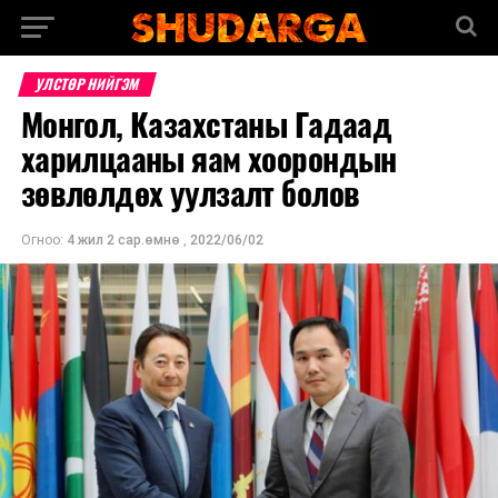
УЛСТӨР НИЙГЭМ
Монгол, Казахстаны Гадаад
харилцааны яам хоорондын
зөвлөлдөх уулзалт болов
Огноо:
4 жил 2 сар.өмнө
,
2022/06/02