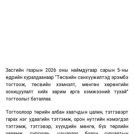
Хуулийг зөрчиж дуудлага хийсэн хувь хүнийг нэг
дуудлага тутамд 75 мянга хүртэлх евро, аж ахуйн
нэгжийг 375 мянга хүртэлх еврогоор торгох
боломжтой. Харин хэрэглэгч өөрөө зөвшөөрсөн,
эсвэл тухайн компанитай өмнө нь гэрээний
харилцаатай бөгөөд шинэ үйлчилгээ санал болгож
буй тохиолдолд хориг үйлчлэхгүй. Иргэд
зөвшөөрөлгүй дуудлагын талаар төрийн цахим
хуудсаар мэдээлэх боломжтой.
Засгийн газрын 2026 оны наймдугаар сарын 5-ны
Шинэ хууль Францын зах зээлд үйлчилдэг гадаадын
өдрийн хуралдаанаар “Төсвийн санхүүжилтэд эрэмбэ
дуудлагын төвүүдэд нөлөөлөхөөр байна. Тухайлбал,
тогтоож, төсвийн хэмнэлт, мөнгөн хөрөнгийн
Мароккогийн дуудлагын төвүүдийн орлогын 80 гаруй
зохицуулалт хийх зарим арга хэмжээний тухай”
хувь Францын зах зээлээс бүрддэг бөгөөд тус улсын
тогтоолыг баталлаа.
40–50 мянган ажлын байр эрсдэлд орж болзошгүйг
Мароккогийн хөдөлмөр эрхлэлтийн сайд мэдэгджээ.
Тогтоолоор төрийн албан хаагчдын цалин, тэтгэвэрт
гарах нэг удаагийн тэтгэмж, орон нутгийн нэмэгдэл
тэтгэмж, тэтгэвэр, хүүхдийн мөнгө, бүх төрлийн
халамж, сургууль, цэцэрлэг болон сургалтын