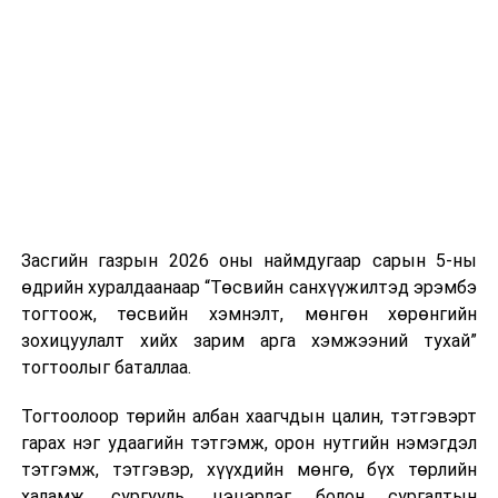
Хуулийг зөрчиж дуудлага хийсэн хувь хүнийг нэг
дуудлага тутамд 75 мянга хүртэлх евро, аж ахуйн
нэгжийг 375 мянга хүртэлх еврогоор торгох
боломжтой. Харин хэрэглэгч өөрөө зөвшөөрсөн,
эсвэл тухайн компанитай өмнө нь гэрээний
харилцаатай бөгөөд шинэ үйлчилгээ санал болгож
буй тохиолдолд хориг үйлчлэхгүй. Иргэд
зөвшөөрөлгүй дуудлагын талаар төрийн цахим
хуудсаар мэдээлэх боломжтой.
Засгийн газрын 2026 оны наймдугаар сарын 5-ны
Шинэ хууль Францын зах зээлд үйлчилдэг гадаадын
өдрийн хуралдаанаар “Төсвийн санхүүжилтэд эрэмбэ
дуудлагын төвүүдэд нөлөөлөхөөр байна. Тухайлбал,
тогтоож, төсвийн хэмнэлт, мөнгөн хөрөнгийн
Мароккогийн дуудлагын төвүүдийн орлогын 80 гаруй
зохицуулалт хийх зарим арга хэмжээний тухай”
хувь Францын зах зээлээс бүрддэг бөгөөд тус улсын
тогтоолыг баталлаа.
40–50 мянган ажлын байр эрсдэлд орж болзошгүйг
Мароккогийн хөдөлмөр эрхлэлтийн сайд мэдэгджээ.
Тогтоолоор төрийн албан хаагчдын цалин, тэтгэвэрт
гарах нэг удаагийн тэтгэмж, орон нутгийн нэмэгдэл
тэтгэмж, тэтгэвэр, хүүхдийн мөнгө, бүх төрлийн
халамж, сургууль, цэцэрлэг болон сургалтын