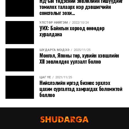
НД-ын Үндэсний зөвлөлийн гишүүдийг
томилох талаарх нэр дэвшигчийн
сонсголыг зохи...
УЛСТӨР НИЙГЭМ
2022/10/24
УИХ: Байнгын хороод өнөөдөр
хуралдана
ШУДАРГА МЭДЭЭ
2025/11/25
Монгол, Японы төр, хувийн хэвшлийн
XII зөвлөлдөх уулзалт болно
ЦАГ ҮЕ
2021/11/25
Нийслэлийн иргэд бизнес эрхлэх
цахим сургалтад хамрагдах боломжтой
боллоо