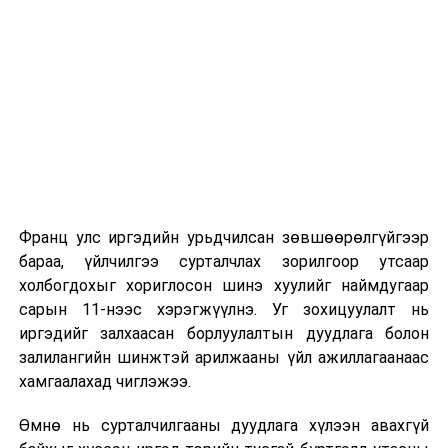
Их, дээд сургуулийн хичээл
2026 оны 9 дүгээр сарын 1-нээс цахимаар
эхэлнэ.
2026 оны 9 дүгээр сарын 14-нөөс танхимаар
үргэлжилнэ.
Оюутны дотуур байр
Франц улс иргэдийн урьдчилсан зөвшөөрөлгүйгээр
2026 оны 9 дүгээр сарын 13-наас оюутнуудыг
бараа, үйлчилгээ сурталчлах зорилгоор утсаар
дотуур байранд оруулж эхэлнэ.
холбогдохыг хориглосон шинэ хуулийг наймдугаар
Сургууль, цэцэрлэгийн үйл ажиллагааны
сарын 11-нээс хэрэгжүүлнэ. Уг зохицуулалт нь
зохицуулалт
иргэдийг залхаасан борлуулалтын дуудлага болон
залилангийн шинжтэй арилжааны үйл ажиллагаанаас
2026 оны 8 дугаар сарын 17–28-ны өдрүүдэд
хамгаалахад чиглэжээ.
нийслэлийн бүх сургууль, цэцэрлэгт ажлын
Өмнө нь сурталчилгааны дуудлага хүлээн авахгүй
байранд элсэлт, бүртгэл болон бусад аливаа