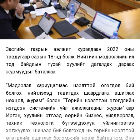
Засгийн газрын ээлжит хуралдаан 2022 оны
тавдугаар сарын 18-нд болж, Нийтийн мэдээллийн ил
тод байдлын тухай хуулийг дагалдах дараах
журмуудыг баталлаа.
“Мэдээлэл хариуцагчаас нээлттэй өгөгдөл бий
болгох, нийтлэхэд тавигдах шаардлага, ашиглах
нөхцөл, журам” болон “Төрийн нээлттэй өгөгдлийн
нэгдсэн системийн үйл ажиллагааны журам”-аар
Иргэн, хуулийн этгээд өөрийн бизнес, үйлдвэрлэл,
техник технологи, бүтээгдэхүүн, үйлчилгээгээ
хөгжүүлэх, шинээр бий болгоход нь төрийн нээлттэй
өгөгдлийг ашиглах боломжийг нээж байгаа юм. Энэ