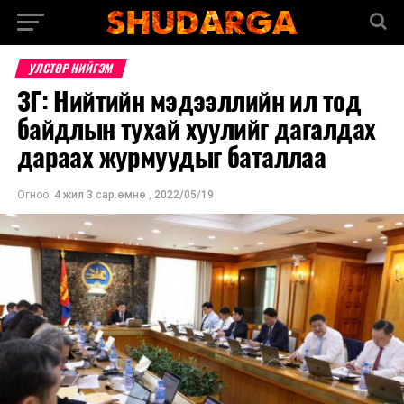
УЛСТӨР НИЙГЭМ
ЗГ: Нийтийн мэдээллийн ил тод
байдлын тухай хуулийг дагалдах
дараах журмуудыг баталлаа
Огноо:
4 жил 3 сар.өмнө
,
2022/05/19