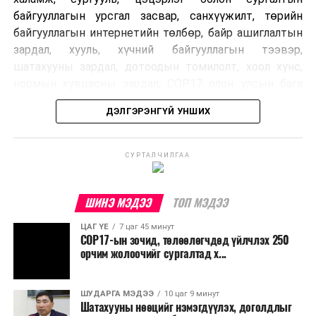
байгууллагын урсгал засвар, санхүүжилт, төрийн
байгууллагын интернетийн төлбөр, байр ашиглалтын
зардал, хууль, хүчний байгууллагын тээвэр,
шатахууны зардал, дотоодын томилолт, хоол хүнс,
нормын хувцасны зардал, COP17 олон улсын бага
хурлын зардал, Засгийн газрын өр, орон нутгийн нөөц
ДЭЛГЭРЭНГҮЙ УНШИХ
хөрөнгийн санхүүжилтийг хэвийн үргэлжлүүлэхээр
шийдвэрлэжээ.
СУРТАЛЧИЛГАА
Харин дараах зардлыг хязгаарлахаар болсон байна.
Үүнд:
ШИНЭ МЭДЭЭ
ТОП МЭДЭЭ
Олон улсын болон Засгийн газрын
ЦАГ ҮЕ
7 цаг 45 минут
шийдвэртэйгээс бусад хурал, зөвлөгөөн, ой,
COP17-ын зочид, төлөөлөгчдөд үйлчлэх 250
тэмдэглэлт өдөр, найр наадам, соёлын арга
орчим жолоочийг сургалтад х...
хэмжээ;
Урьдчилан төлөвлөсөн төрийн өндөр албан
ШУДАРГА МЭДЭЭ
10 цаг 9 минут
Шатахууны нөөцийг нэмэгдүүлэх, доголдлыг
тушаалтны томилолтоос бусад гадаад