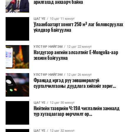
арилгахад анхаарч байна
томилолт, гадаадын зочин хүлээн авах зардал;
Зайлшгүй шаардлагагүй тоног төхөөрөмж,
ЦАГ ҮЕ
10 цаг 11 минут
тавилга, автомашин худалдан авах;
Улаанбаатарт хоногт 250 м³ лаг боловсруулах
үйлдвэр байгуулна
Батлан хамгаалах, хууль зүйн салбараас бусад
сургалт, дадлага;
УЛСТӨР НИЙГЭМ
12 цаг 22 минут
Хуулиар заавал мэдээлэхээс бусад кино,
Нэгдүгээр ангийн элсэлтийг E-Mongolia-аар
контент, хэвлэлийн зардал;
зохион байгуулна
Заавал олгохоос бусад тэтгэмж, урамшуулал.
УЛСТӨР НИЙГЭМ
12 цаг 26 минут
Санхүүгийн хэмнэлтийн горимыг 2026 оны
Францад иргэд рүү зөвшөөрөлгүй
арванхоёрдугаар сарын 31 хүртэл мөрдөнө. Харин
сурталчилгааны дуудлага хийхийг хориг...
эрүүл мэндийн салбар уг хэмнэлтийн горимд
хамрагдахгүй бөгөөд цэцэрлэг, сургуулийн хүүхдийн
ЦАГ ҮЕ
12 цаг 30 минут
эрт илрүүлэг, вакцинжуулалт, томуу, томуу төст
Нийтийн тээврийн Ч:19А чиглэлийн замналд
өвчний эсрэг арга хэмжээ зэрэг зайлшгүй
түр хугацаагаар өөрчлөлт ор...
шаардлагатай ажлууд төлөвлөгөөний дагуу
үргэлжилнэ гэж Ерөнхий сайд Н.Учрал онцоллоо.
ЦАГ ҮЕ
12 цаг 32 минут