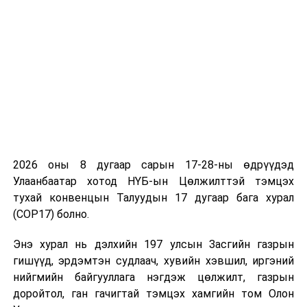
хуудсыг шинэчлэх, цахим хуудасны хэвийн үйл
ажиллагааг хангаж, хяналт тавих харилцааг
зохицуулна.Нээлттэй мэдээллийн ил тод байдлын
хэрэгжилтийг зохион байгуулах, үнэлгээ хийх,
зөвлөмж гаргах чиг үүрэг бүхий орон тооны бус
зөвлөл энэ журмын хэрэгжилтэд хяналт тавьж
ажиллана.
УНШСАН:
2535
2026 оны 8 дугаар сарын 17-28-ны өдрүүдэд
ДАРААХ МЭДЭЭ
Д.Сумъяабазар: Нийтийн тээвэрт цахим шилжилтийг
Улаанбаатар хотод НҮБ-ын Цөлжилттэй тэмцэх
үндэсний компаниудтай хамтран хэрэгжүүлнэ
тухай конвенцын Талуудын 17 дугаар бага хурал
(COP17) болно.
ӨМНӨХ МЭДЭЭ
Тужийн нарсны 15 мянган га талбайг ойжуулжээ
Энэ хурал нь дэлхийн 197 улсын Засгийн газрын
гишүүд, эрдэмтэн судлаач, хувийн хэвшил, иргэний
нийгмийн байгууллага нэгдэж цөлжилт, газрын
доройтол, ган гачигтай тэмцэх хамгийн том Олон