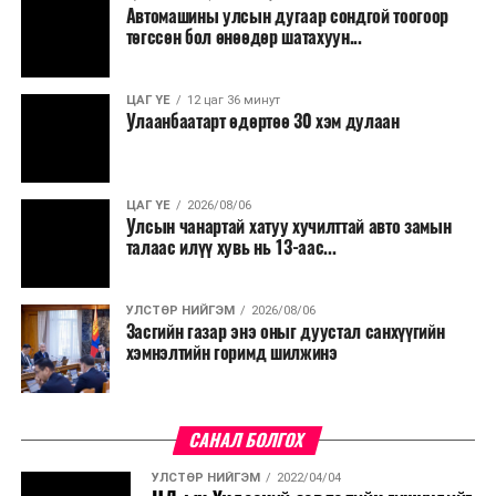
Автомашины улсын дугаар сондгой тоогоор
Мөн бүх шатны төсвийн ерөнхийлөн захирагч нарт
төгссөн бол өнөөдөр шатахуун...
салбар бүрдээ урсгал зардлыг 20 хувиар бууруулах,
нөхөн томилгоо хийхгүй байх, аялал, амралт, зугаалга,
ЦАГ ҮЕ
12 цаг 36 минут
хамт олны урлаг, спортын арга хэмжээг зохион
Улаанбаатарт өдөртөө 30 хэм дулаан
байгуулахгүй байх, төрийн албанд шинэ орон тоо бий
болгохгүй байх, эрчим хүчний хэрэглээг хэмнэх, хурал,
сургалтыг цахим хэлбэрт шилжүүлэх, төрийн албан
ЦАГ ҮЕ
2026/08/06
хаагчдыг зарим өдрүүдэд цахимаар ажиллуулах арга
Улсын чанартай хатуу хучилттай авто замын
хэмжээг үргэлжлүүлэхийг үүрэг болголоо.
талаас илүү хувь нь 13-аас...
Төсвийн сахилга бат сайжирч, эдийн засгийн нөхцөл
УЛСТӨР НИЙГЭМ
2026/08/06
байдал хэвийн болсон тохиолдолд эдгээр
Засгийн газар энэ оныг дуустал санхүүгийн
хязгаарлалтыг үе шаттайгаар сулруулах юм.
хэмнэлтийн горимд шилжинэ
САНАЛ БОЛГОХ
УЛСТӨР НИЙГЭМ
2022/04/04