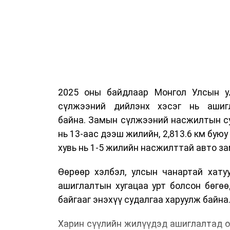
2025 оны байдлаар Монгол Улсын у
сүлжээний дийлэнх хэсэг нь ашиг
байна. Замын сүлжээний насжилтын суд
нь 13-аас дээш жилийн, 2,813.6 км буюу 
хувь нь 1-5 жилийн насжилттай авто за
Өөрөөр хэлбэл, улсын чанартай хату
ашиглалтын хугацаа урт болсон бөгө
байгааг энэхүү судалгаа харуулж байна
Харин сүүлийн жилүүдэд ашиглалтад о