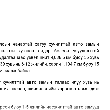
лсын чанартай хатуу хучилттай авто замын
лалтын хугацаа өндөр болсон үзүүлэлттэй
алгаанаас үзвэл нийт 4,038.5 км буюу 56 хувь
39 хувь нь 6-12 жилийн, харин 1,104.7 км буюу 15
м эзэлж байна.
у хучилттай авто замын талаас илүү хувь нь
өд их засвар, шинэчлэлийн хэрэгцээ нэмэгдэж
.
рсон буюу 1-5 жилийн насжилттай авто замууд