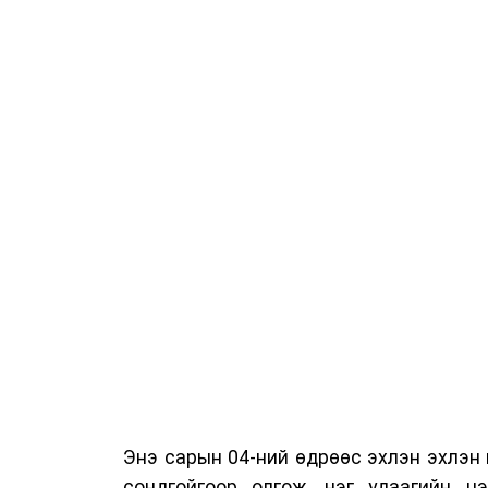
Энэ сарын 04-ний өдрөөс эхлэн эхлэн
сондгойгоор олгож, нэг удаагийн цэ