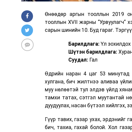
Өнөөдөр аргын тооллын 2019 оны
тооллын XVII жарны “Урвуулагч” 
сарын шинийн 10. Буд гараг. Тэргүү
Барилдлага:
Үл зохилдох
Шүтэн барилдлага:
Хуран
Суудал:
Гал
Өдрийн наран 4 цаг 53 минутад 
хулгана, бич жилтнээ аливаа үйли
муу нөлөөтэй тул элдэв үйлд хяна
тамхи татах, сэтгэл муутантай нө
дуудуулах, насан бүтээл хийлгэх, 
Гүүр тавих, газар ухах, эрдэнийг г
бич, тахиа, гахай болой. Хол газ