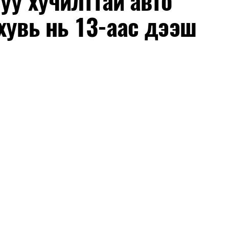
уу хучилттай авто
хувь нь 13-аас дээш