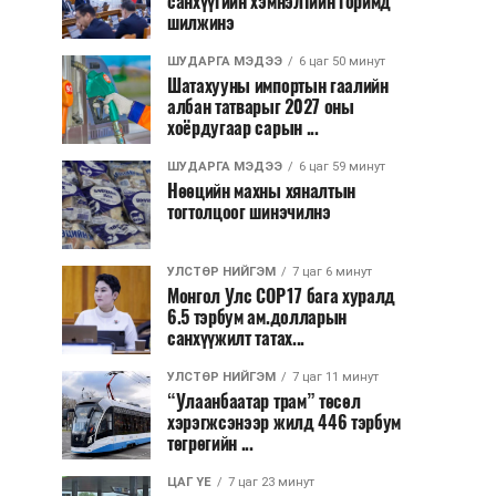
санхүүгийн хэмнэлтийн горимд
шилжинэ
ШУДАРГА МЭДЭЭ
6 цаг 50 минут
Шатахууны импортын гаалийн
албан татварыг 2027 оны
хоёрдугаар сарын ...
ШУДАРГА МЭДЭЭ
6 цаг 59 минут
Нөөцийн махны хяналтын
тогтолцоог шинэчилнэ
УЛСТӨР НИЙГЭМ
7 цаг 6 минут
Монгол Улс COP17 бага хуралд
6.5 тэрбум ам.долларын
санхүүжилт татах...
УЛСТӨР НИЙГЭМ
7 цаг 11 минут
“Улаанбаатар трам” төсөл
хэрэгжсэнээр жилд 446 тэрбум
төгрөгийн ...
ЦАГ ҮЕ
7 цаг 23 минут