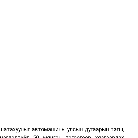
 шатахууныг автомашины улсын дугаарын тэгш,
нэглэлтийг 50 мянган төгрөгөөр хязгаарлах