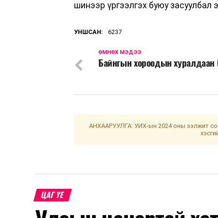
шинээр үргээлгэх буюу засуулбал 
УНШСАН:
6237
ӨМНӨХ МЭДЭЭ
Байнгын хороодын хуралдаан 
АНХААРУУЛГА: УИХ-ын 2024 оны ээлжит сон
хэсги
ЦАГ ҮЕ