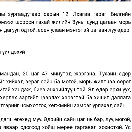
 зургаадугаар сарын 12. Лхагва гараг. Билгийн
хэмээх шороон гахай жилийн Зуны дунд цагаан морь
н дагуул одтой, есөн улаан мэнгэтэй цагаан луу өдөр.
 үйлдэхүй
мандан, 20 цаг 47 минутад жаргана. Тухайн өдөр
йг хийхэд эерэг сайн ба могой, морь жилтнээ сөрөг
мгай хандаж, биеэ энхрийлүүштэй. Эл өдөр архи уух,
хөрлөх зэргийг цээрлэх хэрэгтэй ба хишиг даллага
зэтгэрийг номхотгох, хөгжмийн зэмсэг урлахад сайн.
адагш өгөхөд муу. Өдрийн сайн цаг нь бар, луу, могой,
ар яваар одогсод хойш мөрөө гаргавал зохистой. Үс