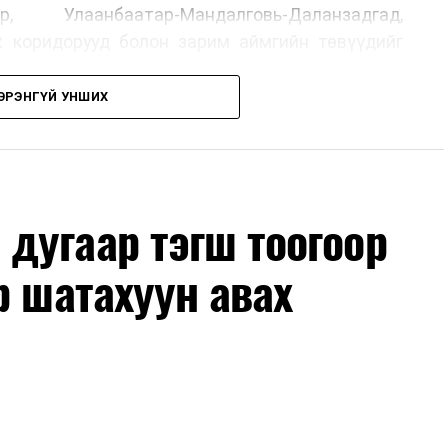
р, Улаанбаатар-Мандалговь-Даланзадгад,
х коридорууд болон зарим аймгийн төвүүдийг
ЭРЭНГҮЙ УНШИХ
, их засвар, ээлжит засвар арчлалтын ажлыг
лөх нь замын хөдөлгөөний аюулгүй байдлыг
гах, төсвийн хөрөнгө оруулалтыг оновчтой
лбаныхан хэлж байна
гэж Зам, тээврийн яамнаас
дугаар тэгш тоогоор
р шатахуун авах