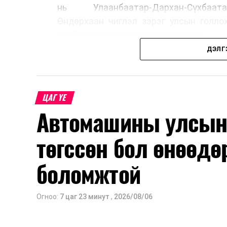
нь Улаанбаатар-Дархан-Сүхбаата
Өндөрхаан чиглэл зэрэг улсын голло
холбосон чиглэлүүдэд төвлөрчээ.
ДЭЛГ
Авто замын насжилтыг тогтмол үнэлж
шинжлэх ухааны үндэслэлтэй төлөв
хангах, ашиглалтын хугацааг уртас
ЦАГ ҮЕ
төлөвлөхөд чухал ач холбогдолтойг а
Автомашины улсын 
мэдээллээ.
төгссөн бол өнөөдө
боломжтой
Огноо:
7 цаг 23 минут
,
2026/08/06