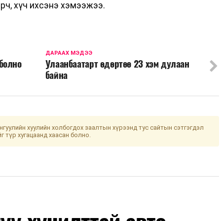
эрч, хүч ихсэнэ хэмээжээ.
ДАРААХ МЭДЭЭ
болно
Улаанбаатарт өдөртөө 23 хэм дулаан
байна
гуулийн хуулийн холбогдох заалтын хүрээнд тус сайтын сэтгэгдэл
йг түр хугацаанд хаасан болно.