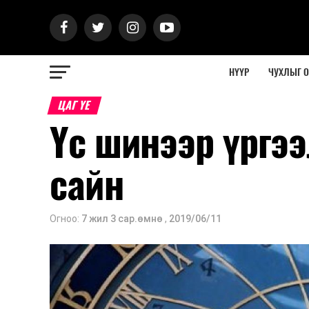
НҮҮР
ЧУХЛЫГ 
ЦАГ ҮЕ
Үс шинээр үргээ
сайн
Огноо:
7 жил 3 сар.өмнө
,
2019/06/11