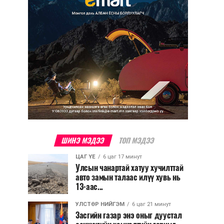
ШИНЭ МЭДЭЭ
ТОП МЭДЭЭ
ЦАГ ҮЕ
6 цаг 17 минут
Улсын чанартай хатуу хучилттай
авто замын талаас илүү хувь нь
13-аас...
УЛСТӨР НИЙГЭМ
6 цаг 21 минут
Засгийн газар энэ оныг дуустал