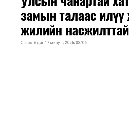
Улсын чанартай хат
замын талаас илүү 
жилийн насжилттай
Огноо:
6 цаг 17 минут
,
2026/08/06