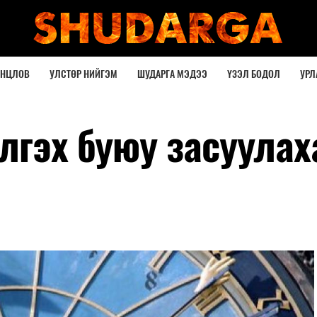
ОНЦЛОВ
УЛСТӨР НИЙГЭМ
ШУДАРГА МЭДЭЭ
ҮЗЭЛ БОДОЛ
УРЛ
лгэх буюу засуулах