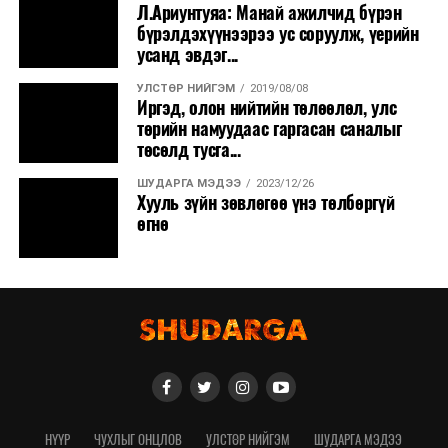
Л.Ариунтуяа: Манай ажилчид бүрэн
бүрэлдэхүүнээрээ ус соруулж, үерийн
усанд эвдэг...
УЛСТӨР НИЙГЭМ
2019/08/08
Иргэд, олон нийтийн төлөөлөл, улс
төрийн намуудаас гаргасан саналыг
төсөлд тусга...
ШУДАРГА МЭДЭЭ
2023/12/26
Хууль зүйн зөвлөгөө үнэ төлбөргүй
өгнө
НҮҮР
ЧУХЛЫГ ОНЦЛОВ
УЛСТӨР НИЙГЭМ
ШУДАРГА МЭДЭЭ