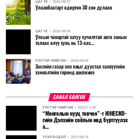
ЦАГ ҮЕ
2026/08/07
Улаанбаатарт өдөртөө 30 хэм дулаан
ЦАГ ҮЕ
2026/08/06
Улсын чанартай хатуу хучилттай авто замын
талаас илүү хувь нь 13-аас...
УЛСТӨР НИЙГЭМ
2026/08/06
Засгийн газар энэ оныг дуустал санхүүгийн
хэмнэлтийн горимд шилжинэ
САНАЛ БОЛГОХ
УЛСТӨР НИЙГЭМ
2022/11/30
“Монголын нууц товчоо”-г ЮНЕСКО-
гийн Дэлхийн соёлын өвд бүртгүүлэх
а...
ҮЗЭЛ БОДОЛ
2021/06/16