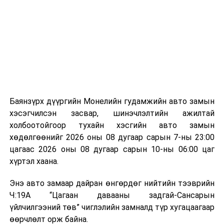
байгууламжаас гардаг лагийг байгаль орчинд аюулгүй
мэдээллээ.
аргаар боловсруулж, эзлэхүүнийг эрс бууруулах
зориулалттай. Лагийг өндөр температурт шатааснаар
эзлэхүүн нь 90 хүртэл хувиар буурч, бактери, вирус
болон бусад өвчин үүсгэгч бичил биетнийг устгах
боломжтой.
Түүнчлэн шаталтын явцад үүсэх дулааныг цахилгаан
болон дулааны эрчим хүч үйлдвэрлэхэд ашиглаж
Баянзүрх дүүргийн Монелийн гудамжийн авто замын
болдог. Зарим технологийн хувьд шаталтын дараа
хэсэгчилсэн засвар, шинэчлэлтийн ажилтай
үлдэх үнснээс фосфор зэрэг ашигт эрдсийг сэргээн
холбоотойгоор тухайн хэсгийн авто замын
авах боломжтой аж.
хөдөлгөөнийг 2026 оны 08 дугаар сарын 7-ны 23:00
цагаас 2026 оны 08 дугаар сарын 10-ны 06:00 цаг
Япон, Герман, Швейцар, Нидерланд, Өмнөд Солонгос
хүртэл хаана.
зэрэг улс лаг хатаах, шатаах технологийг ашиглаж
байна. Тухайлбал, Германд лаг шатаах үйлдвэрээс
Энэ авто замаар дайран өнгөрдөг нийтийн тээврийн
гарсан үнснээс фосфор сэргээн авах технологи
Ч:19А “Цагаан давааны задгай-Сансарын
ашигладаг бол Нидерландад төвлөрсөн лаг
үйлчилгээний төв” чиглэлийн замналд түр хугацаагаар
боловсруулах үйлдвэрүүдээр дулаан, цахилгаан
өөрчлөлт орж байна.