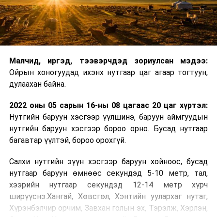
Малчид, иргэд, тээвэрчдэд зориулсан мэдээ:
Ойрын хоногуудад ихэнх нутгаар цаг агаар тогтуун,
дулаахан байна.
2022 оны 05 сарын 16-ны 08 цагаас 20 цаг хүртэл:
Нутгийн баруун хэсгээр үүлшинэ, баруун аймгуудын
нутгийн баруун хэсгээр бороо орно. Бусад нутгаар
багавтар үүлтэй, бороо орохгүй.
Салхи нутгийн зүүн хэсгээр баруун хойноос, бусад
нутгаар баруун өмнөөс секундэд 5-10 метр, тал,
хээрийн нутгаар секундэд 12-14 метр хүрч
ширүүснэ.Хангай, Хөвсгөл, Хэнтийн уулархаг нутаг,
Хүрэнбэлчир орчим, Завхан голын эх, Тэрэлж, Хэрлэн,