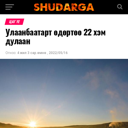
ЦАГ ҮЕ
Улаанбаатарт өдөртөө 22 хэм
дулаан
Огноо:
4 жил 3 сар.өмнө
,
2022/05/16