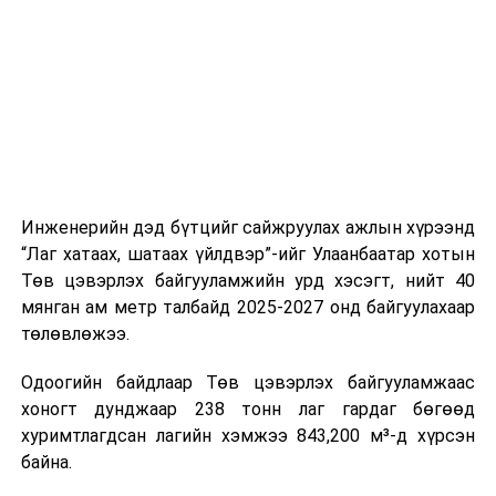
цагийн менежмент, мэдээлэл дамжуулах журам,
холбогдох байгууллагуудын уялдаа холбоо, аюулгүй
ажиллагааны чиглэлээр жолооч нарыг сургалт, арга
зүйгээр хангаж байна.
Мөн зам тээврийн осол, саатал болон бусад эрсдэл,
онцгой нөхцөл үүссэн үед авах арга хэмжээ, ачаалал
ихтэй нөхцөлд тайван, зөв, шуурхай шийдвэр гаргах,
Инженерийн дэд бүтцийг сайжруулах ажлын хүрээнд
өдөр тутмын ажлын бэлэн байдлыг хангах зэрэг
“Лаг хатаах, шатаах үйлдвэр”-ийг Улаанбаатар хотын
практик ур чадварыг сургалтын хөтөлбөрт тусгажээ.
Төв цэвэрлэх байгууламжийн урд хэсэгт, нийт 40
мянган ам метр талбайд 2025-2027 онд байгуулахаар
Сургалтыг танилцуулах лекц, асуулт-хариулт,
төлөвлөжээ.
жишээнд суурилсан сургалт, багаар ажиллах дасгал,
маршрут болон тээвэрлэлтийн урсгалын зураглалтай
Одоогийн байдлаар Төв цэвэрлэх байгууламжаас
танилцах, онцгой нөхцөлд ажиллах дадлага зэрэг
хоногт дунджаар 238 тонн лаг гардаг бөгөөд
онол, практик хосолсон хэлбэрээр зохион байгуулж
хуримтлагдсан лагийн хэмжээ 843,200 м³-д хүрсэн
байна.
байна.
Сургалтын үеэр COP17 олон улсын бага хурлыг