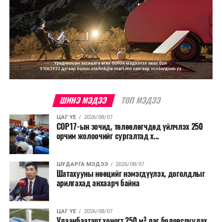
ШИНЭ МЭДЭЭ
ТОП МЭДЭЭ
ЦАГ ҮЕ
2026/08/07
COP17-ын зочид, төлөөлөгчдөд үйлчлэх 250
орчим жолоочийг сургалтад х...
ШУДАРГА МЭДЭЭ
2026/08/07
Шатахууны нөөцийг нэмэгдүүлэх, доголдлыг
арилгахад анхаарч байна
ЦАГ ҮЕ
2026/08/07
Улаанбаатарт хоногт 250 м³ лаг боловсруулах