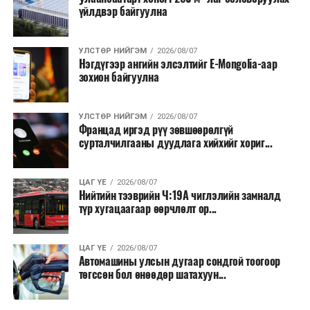
үйлдвэр байгуулна
УЛСТӨР НИЙГЭМ
2026/08/07
Нэгдүгээр ангийн элсэлтийг E-Mongolia-аар
зохион байгуулна
УЛСТӨР НИЙГЭМ
2026/08/07
Францад иргэд рүү зөвшөөрөлгүй
сурталчилгааны дуудлага хийхийг хориг...
ЦАГ ҮЕ
2026/08/07
Нийтийн тээврийн Ч:19А чиглэлийн замналд
түр хугацаагаар өөрчлөлт ор...
ЦАГ ҮЕ
2026/08/07
Автомашины улсын дугаар сондгой тоогоор
төгссөн бол өнөөдөр шатахуун...