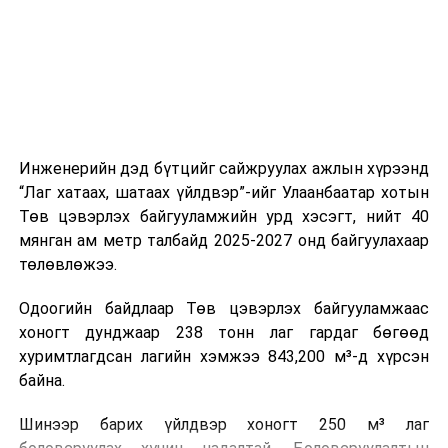
холбогдох байгууллагуудын уялдаа холбоо, аюулгүй
ажиллагааны чиглэлээр жолооч нарыг сургалт, арга
зүйгээр хангаж байна.
Мөн зам тээврийн осол, саатал болон бусад эрсдэл,
онцгой нөхцөл үүссэн үед авах арга хэмжээ, ачаалал
ихтэй нөхцөлд тайван, зөв, шуурхай шийдвэр гаргах,
Инженерийн дэд бүтцийг сайжруулах ажлын хүрээнд
өдөр тутмын ажлын бэлэн байдлыг хангах зэрэг
“Лаг хатаах, шатаах үйлдвэр”-ийг Улаанбаатар хотын
практик ур чадварыг сургалтын хөтөлбөрт тусгажээ.
Төв цэвэрлэх байгууламжийн урд хэсэгт, нийт 40
мянган ам метр талбайд 2025-2027 онд байгуулахаар
Сургалтыг танилцуулах лекц, асуулт-хариулт,
төлөвлөжээ.
жишээнд суурилсан сургалт, багаар ажиллах дасгал,
маршрут болон тээвэрлэлтийн урсгалын зураглалтай
Одоогийн байдлаар Төв цэвэрлэх байгууламжаас
танилцах, онцгой нөхцөлд ажиллах дадлага зэрэг
хоногт дунджаар 238 тонн лаг гардаг бөгөөд
онол, практик хосолсон хэлбэрээр зохион байгуулж
хуримтлагдсан лагийн хэмжээ 843,200 м³-д хүрсэн
байна.
байна.
Сургалтын үеэр COP17 олон улсын бага хурлыг
Шинээр барих үйлдвэр хоногт 250 м³ лаг
зохион байгуулах Үндэсний хорооны Ажлын алба,