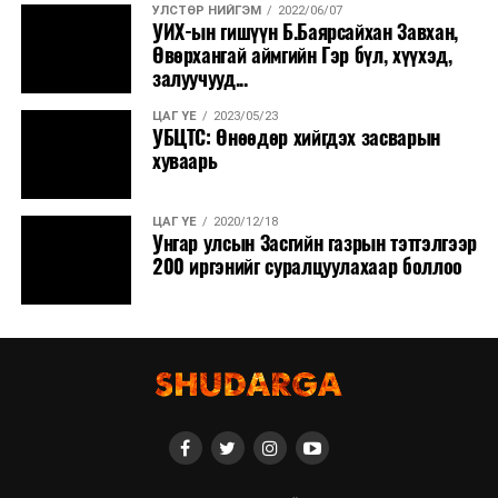
УЛСТӨР НИЙГЭМ
2022/06/07
УИХ-ын гишүүн Б.Баярсайхан Завхан,
Өвөрхангай аймгийн Гэр бүл, хүүхэд,
залуучууд...
ЦАГ ҮЕ
2023/05/23
УБЦТС: Өнөөдөр хийгдэх засварын
хуваарь
ЦАГ ҮЕ
2020/12/18
Унгар улсын Засгийн газрын тэтгэлгээр
200 иргэнийг суралцуулахаар боллоо