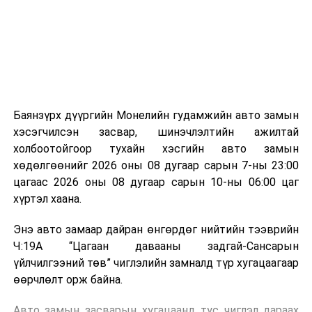
зориулалттай. Лагийг өндөр температурт шатааснаар
эзлэхүүн нь 90 хүртэл хувиар буурч, бактери, вирус
болон бусад өвчин үүсгэгч бичил биетнийг устгах
боломжтой.
Түүнчлэн шаталтын явцад үүсэх дулааныг цахилгаан
болон дулааны эрчим хүч үйлдвэрлэхэд ашиглаж
Баянзүрх дүүргийн Монелийн гудамжийн авто замын
болдог. Зарим технологийн хувьд шаталтын дараа
хэсэгчилсэн засвар, шинэчлэлтийн ажилтай
үлдэх үнснээс фосфор зэрэг ашигт эрдсийг сэргээн
холбоотойгоор тухайн хэсгийн авто замын
авах боломжтой аж.
хөдөлгөөнийг 2026 оны 08 дугаар сарын 7-ны 23:00
цагаас 2026 оны 08 дугаар сарын 10-ны 06:00 цаг
Япон, Герман, Швейцар, Нидерланд, Өмнөд Солонгос
хүртэл хаана.
зэрэг улс лаг хатаах, шатаах технологийг ашиглаж
байна. Тухайлбал, Германд лаг шатаах үйлдвэрээс
Энэ авто замаар дайран өнгөрдөг нийтийн тээврийн
гарсан үнснээс фосфор сэргээн авах технологи
Ч:19А “Цагаан давааны задгай-Сансарын
ашигладаг бол Нидерландад төвлөрсөн лаг
үйлчилгээний төв” чиглэлийн замналд түр хугацаагаар
боловсруулах үйлдвэрүүдээр дулаан, цахилгаан
өөрчлөлт орж байна.
эрчим хүч үйлдвэрлэдэг.
Авто замын засварын хугацаанд тус чиглэл дараах