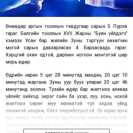
Өнөөдөр аргын тооллын тавдугаар сарын 5. Пүрэв
гараг. Билгийн тооллын XVII Жарны "Буян үйлдэгч"
хэмээх Усан бар жилийн Зуны тэргүүн хөхөгчин
могой сарын давхарласан 4. Бархасвадь гараг.
Хэрцгий охин одтой, дөрвөн ногоон мэнгэтэй шар
морь өдөр.
Өдрийн наран 5 цаг 28 минутад мандан, 20 цаг 10
минутад жаргана. Зуны уур буух улирал 20 цаг 46
минутанд эхэлнэ. Тухайн өдөр бар жилтнээ аливаа
үйлийг хийхэд эерэг сайн ба үхэр, луу, хонь, нохой
жилтнээ сөрөг муу нөлөөтэй тул элдэв үйлд
хянамгай хандаж, биеэ энхрийлүүштэй. Эл өдөр архи
уух, тамхи татах, сэтгэл муутантай нөхөрлөх зэргийг
цээрлэх хэрэгтэй ба лусыг тахих, тангараг тавих, гэр,
байшингийн суурь тавихад сайн. Гэр бүрэх, хэрүүл