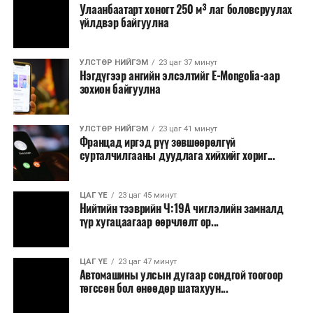
Улаанбаатарт хоногт 250 м³ лаг боловсруулах
үйлдвэр байгуулна
УЛСТӨР НИЙГЭМ
23 цаг 37 минут
Нэгдүгээр ангийн элсэлтийг E-Mongolia-аар
зохион байгуулна
УЛСТӨР НИЙГЭМ
23 цаг 41 минут
Францад иргэд рүү зөвшөөрөлгүй
сурталчилгааны дуудлага хийхийг хориг...
ЦАГ ҮЕ
23 цаг 45 минут
Нийтийн тээврийн Ч:19А чиглэлийн замналд
түр хугацаагаар өөрчлөлт ор...
ЦАГ ҮЕ
23 цаг 47 минут
Автомашины улсын дугаар сондгой тоогоор
төгссөн бол өнөөдөр шатахуун...