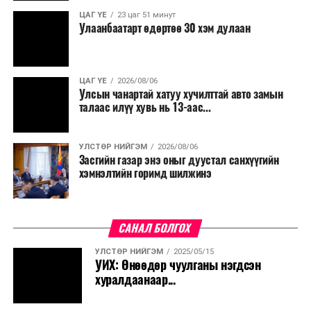
ЦАГ ҮЕ
23 цаг 51 минут
Улаанбаатарт өдөртөө 30 хэм дулаан
ЦАГ ҮЕ
2026/08/06
Улсын чанартай хатуу хучилттай авто замын
талаас илүү хувь нь 13-аас...
УЛСТӨР НИЙГЭМ
2026/08/06
Засгийн газар энэ оныг дуустал санхүүгийн
хэмнэлтийн горимд шилжинэ
САНАЛ БОЛГОХ
УЛСТӨР НИЙГЭМ
2025/05/15
УИХ: Өнөөдөр чуулганы нэгдсэн
хуралдаанаар...