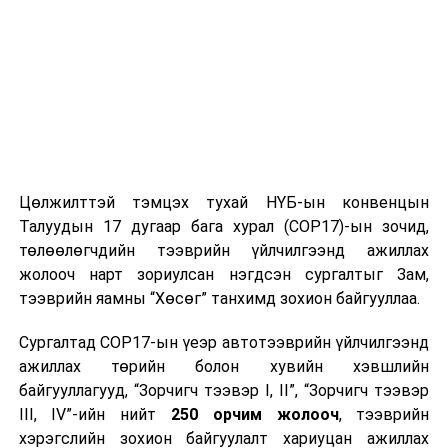
Цөлжилттэй тэмцэх тухай НҮБ-ын конвенцын
Талуудын 17 дугаар бага хурал (COP17)-ын зочид,
төлөөлөгчдийн тээврийн үйлчилгээнд ажиллах
жолооч нарт зориулсан нэгдсэн сургалтыг Зам,
тээврийн яамны “Хөсөг” танхимд зохион байгууллаа.
Сургалтад COP17-ын үеэр автотээврийн үйлчилгээнд
ажиллах төрийн болон хувийн хэвшлийн
байгууллагууд, “Зорчигч тээвэр I, II”, “Зорчигч тээвэр
III, IV”-ийн нийт
250 орчим жолооч
, тээврийн
хэрэгслийн зохион байгуулалт хариуцан ажиллах