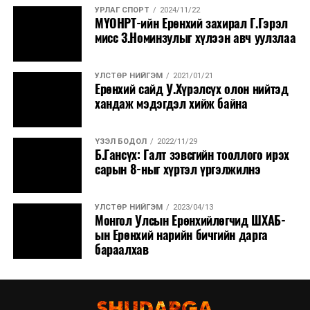
УРЛАГ СПОРТ
2024/11/22
МҮОНРТ-ийн Ерөнхий захирал Г.Гэрэл
мисс З.Номинзулыг хүлээн авч уулзлаа
УЛСТӨР НИЙГЭМ
2021/01/21
Ерөнхий сайд У.Хүрэлсүх олон нийтэд
хандаж мэдэгдэл хийж байна
ҮЗЭЛ БОДОЛ
2022/11/29
Б.Гансүх: Галт зэвсгийн тооллого ирэх
сарын 8-ныг хүртэл үргэлжилнэ
УЛСТӨР НИЙГЭМ
2023/04/13
Монгол Улсын Ерөнхийлөгчид ШХАБ-
ын Ерөнхий нарийн бичгийн дарга
бараалхав