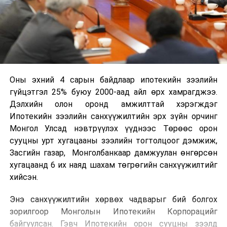
Оны эхний 4 сарын байдлаар ипотекийн зээлийн
гүйцэтгэл 25% буюу 2000-аад айл өрх хамрагджээ.
Дэлхийн олон оронд амжилттай хэрэгждэг
Ипотекийн зээлийн санхүүжилтийн эрх зүйн орчинг
Монгол Улсад нэвтрүүлэх үүднээс Төрөөс орон
сууцны урт хугацааны зээлийн тогтолцоог дэмжиж,
Засгийн газар, Монголбанкаар дамжуулан өнгөрсөн
хугацаанд 6 их наяд шахам төгрөгийн санхүүжилтийг
хийсэн.
Энэ санхүүжилтийн хөрвөх чадварыг бий болгох
зорилгоор Монголын Ипотекийн Корпорацийг
байгуулсан. Гэвч Ипотекийн орон сууцны зээлд