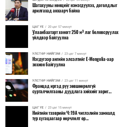
Шатахууны нөөцийг нэмэгдүүлэх, доголдлыг
болон арилжааны банкуудтай хамтран стратегийн
арилгахад анхаарч байна
бүтээгдэхүүний нөөц бүрдүүлэх, хадгалах, түгээх,
борлуулах бүх шатанд цахим төлбөрийн баримт
үйлдэж, бүртгэлийг ил тод болгох юм.
ЦАГ ҮЕ
20 цаг 57 минут
Улаанбаатарт хоногт 250 м³ лаг боловсруулах
үйлдвэр байгуулна
2026 оны намар бэлтгэж, 2027 оны хавар худалдаанд
гаргах нөөцийн махны бүрдүүлэлтэд Нийслэлийн
Засаг дарга Б.Пүрэвдагваг онцгойлон анхаарч
УЛСТӨР НИЙГЭМ
23 цаг 7 минут
Нэгдүгээр ангийн элсэлтийг E-Mongolia-аар
ажиллахыг Ерөнхий сайд үүрэг болгожээ.
зохион байгуулна
Нөөцийн махыг цахим системд бүртгэснээр мах
бэлтгэлийн явц, нөөцийн үлдэгдэл ил тод болно. Мөн
УЛСТӨР НИЙГЭМ
23 цаг 11 минут
хөнгөлөлттэй зээлийг зориулалтын бусаар ашиглах
Францад иргэд рүү зөвшөөрөлгүй
сурталчилгааны дуудлага хийхийг хориг...
явдлыг таслан зогсоох, хүртээмжийг нэмэгдүүлэх,
өрсөлдөөнийг бий болгох боломжтой гэж үзжээ.
ЦАГ ҮЕ
23 цаг 15 минут
Иргэд агуулах, үйлдвэрээс махаа шууд худалдан авах,
Нийтийн тээврийн Ч:19А чиглэлийн замналд
түр хугацаагаар өөрчлөлт ор...
малчид системээр дамжуулан бүтээгдэхүүнээ
эцсийн хэрэглэгчид борлуулах боломж бүрдэх юм.