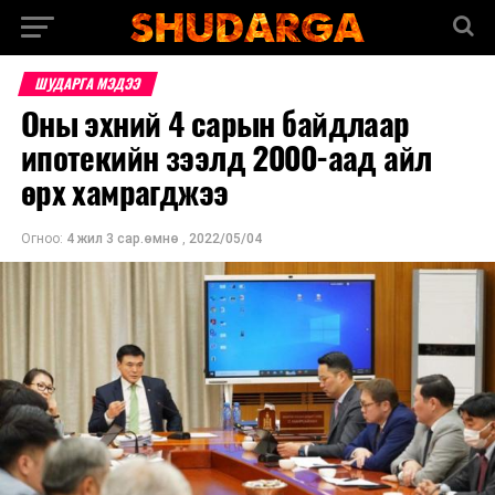
ШУДАРГА МЭДЭЭ
Оны эхний 4 сарын байдлаар
ипотекийн зээлд 2000-аад айл
өрх хамрагджээ
Огноо:
4 жил 3 сар.өмнө
,
2022/05/04