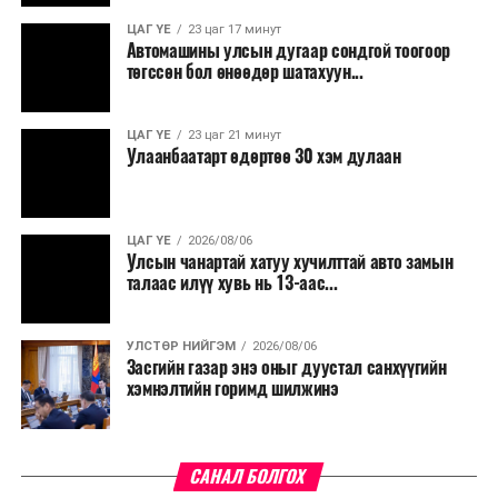
ЦАГ ҮЕ
23 цаг 17 минут
Түүнчлэн түлш, улаанбуудай, хүнсний ногооны нөөц
Автомашины улсын дугаар сондгой тоогоор
бүрдүүлэх зоорь, агуулах барих аж ахуйн нэгжүүдэд
төгссөн бол өнөөдөр шатахуун...
хөнгөлөлттэй зээл олгох, цахилгааны хөнгөлөлт
үзүүлэхийг салбарын сайд нарт үүрэг болголоо.
ЦАГ ҮЕ
23 цаг 21 минут
Улаанбаатарт өдөртөө 30 хэм дулаан
ЦАГ ҮЕ
2026/08/06
Улсын чанартай хатуу хучилттай авто замын
талаас илүү хувь нь 13-аас...
УЛСТӨР НИЙГЭМ
2026/08/06
Засгийн газар энэ оныг дуустал санхүүгийн
хэмнэлтийн горимд шилжинэ
САНАЛ БОЛГОХ