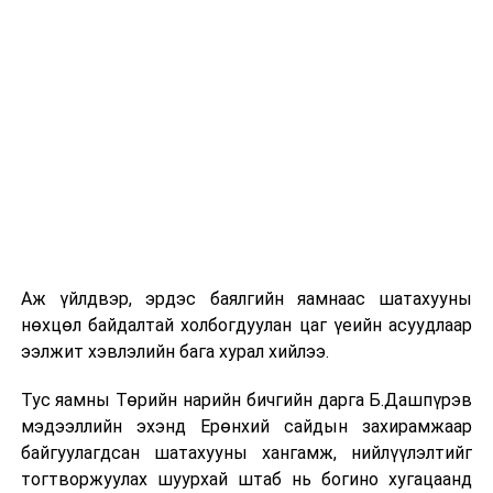
2013-2020 он хүртэл ипотекийн зээлийн жилийн хүү 8
хувь байхад нийт санхүүжилтийн 90 хувийг
Монголбанк, 10 хувийг арилжааны банкууд гаргаж
ирсэн бол 2020 оны аравдугаар сараас хүүг 6 хувь
болгосноос хойш Монголбанк 60, арилжааны
банкуудын эх үүсвэр 40 хувь болсон байдаг. Гэтэл
МИК санхүүжилт гаргадаггүй, хоёрдогч зах зээлээс
хөрөнгө оруулалт татдаггүй хэрнээ иргэдийн 6
хувийн зээлийн төлөлтөөс 1.25 хувийг нь үйл
ажиллагааны зардал болон эрсдэлийн сан
Аж үйлдвэр, эрдэс баялгийн яамнаас шатахууны
нэрийдлээр дундаас нь авдаг, зөвхөн 2014-2018 оны
нөхцөл байдалтай холбогдуулан цаг үеийн асуудлаар
хооронд нийтдээ 282 тэрбум төгрөгийн хүүгийн
ээлжит хэвлэлийн бага хурал хийлээ.
цэвэр ашгийг МИК өөртөө авч үлдсэн тухай баримт
санхүүгийн аудитлагдсан тайланд байгааг Шадар сайд
Тус яамны Төрийн нарийн бичгийн дарга Б.Дашпүрэв
энэ үеэр хэлсэн юм.
мэдээллийн эхэнд Ерөнхий сайдын захирамжаар
байгуулагдсан шатахууны хангамж, нийлүүлэлтийг
МИК-ийн өмчийн хэлбэр нь олон нийтийн хувьцаат
тогтворжуулах шуурхай штаб нь богино хугацаанд
компанийн статустай гэх боловч нийт хувьцааны