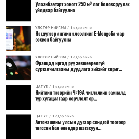
Улаанбаатарт хоногт 250 м³ лаг боловсруулах
үйлдвэр байгуулна
УЛСТӨР НИЙГЭМ
1 өдөр.өмнө
Нэгдүгээр ангийн элсэлтийг E-Mongolia-аар
зохион байгуулна
УЛСТӨР НИЙГЭМ
1 өдөр.өмнө
Францад иргэд рүү зөвшөөрөлгүй
сурталчилгааны дуудлага хийхийг хориг...
ЦАГ ҮЕ
1 өдөр.өмнө
Нийтийн тээврийн Ч:19А чиглэлийн замналд
түр хугацаагаар өөрчлөлт ор...
ЦАГ ҮЕ
1 өдөр.өмнө
Автомашины улсын дугаар сондгой тоогоор
төгссөн бол өнөөдөр шатахуун...