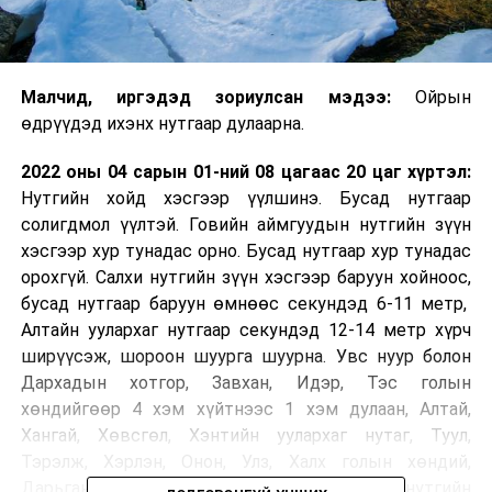
Малчид, иргэдэд зориулсан мэдээ:
Ойрын
өдрүүдэд ихэнх нутгаар дулаарна.
2022 оны 04 сарын 01-ний 08 цагаас 20 цаг хүртэл:
Нутгийн хойд хэсгээр үүлшинэ. Бусад нутгаар
солигдмол үүлтэй. Говийн аймгуудын нутгийн зүүн
хэсгээр хур тунадас орно. Бусад нутгаар хур тунадас
орохгүй. Салхи нутгийн зүүн хэсгээр баруун хойноос,
бусад нутгаар баруун өмнөөс секундэд 6-11 метр,
Алтайн уулархаг нутгаар секундэд 12-14 метр хүрч
ширүүсэж, шороон шуурга шуурна. Увс нуур болон
Дархадын хотгор, Завхан, Идэр, Тэс голын
хөндийгөөр 4 хэм хүйтнээс 1 хэм дулаан, Алтай,
Хангай, Хөвсгөл, Хэнтийн уулархаг нутаг, Туул,
Тэрэлж, Хэрлэн, Онон, Улз, Халх голын хөндий,
Дарьгангын тал нутгаар 4-9 хэм, говийн бүс нутгийн