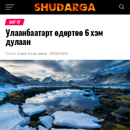
ЦАГ ҮЕ
Улаанбаатарт өдөртөө 6 хэм
дулаан
Огноо:
4 жил 4 сар.өмнө
,
2022/04/01