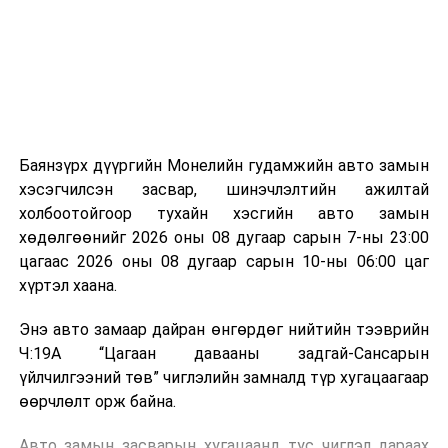
зориулалттай. Лагийг өндөр температурт шатааснаар
эзлэхүүн нь 90 хүртэл хувиар буурч, бактери, вирус
болон бусад өвчин үүсгэгч бичил биетнийг устгах
боломжтой.
Түүнчлэн шаталтын явцад үүсэх дулааныг цахилгаан
болон дулааны эрчим хүч үйлдвэрлэхэд ашиглаж
Баянзүрх дүүргийн Монелийн гудамжийн авто замын
болдог. Зарим технологийн хувьд шаталтын дараа
хэсэгчилсэн засвар, шинэчлэлтийн ажилтай
үлдэх үнснээс фосфор зэрэг ашигт эрдсийг сэргээн
холбоотойгоор тухайн хэсгийн авто замын
авах боломжтой аж.
хөдөлгөөнийг 2026 оны 08 дугаар сарын 7-ны 23:00
цагаас 2026 оны 08 дугаар сарын 10-ны 06:00 цаг
Япон, Герман, Швейцар, Нидерланд, Өмнөд Солонгос
хүртэл хаана.
зэрэг улс лаг хатаах, шатаах технологийг ашиглаж
байна. Тухайлбал, Германд лаг шатаах үйлдвэрээс
Энэ авто замаар дайран өнгөрдөг нийтийн тээврийн
гарсан үнснээс фосфор сэргээн авах технологи
Ч:19А “Цагаан давааны задгай-Сансарын
ашигладаг бол Нидерландад төвлөрсөн лаг
үйлчилгээний төв” чиглэлийн замналд түр хугацаагаар
боловсруулах үйлдвэрүүдээр дулаан, цахилгаан
өөрчлөлт орж байна.
эрчим хүч үйлдвэрлэдэг.
Авто замын засварын хугацаанд тус чиглэл дараах