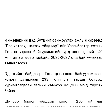
холбогдох байгууллагуудын уялдаа холбоо, аюулгүй
ажиллагааны чиглэлээр жолооч нарыг сургалт, арга
зүйгээр хангаж байна.
Мөн зам тээврийн осол, саатал болон бусад эрсдэл,
онцгой нөхцөл үүссэн үед авах арга хэмжээ, ачаалал
ихтэй нөхцөлд тайван, зөв, шуурхай шийдвэр гаргах,
Инженерийн дэд бүтцийг сайжруулах ажлын хүрээнд
өдөр тутмын ажлын бэлэн байдлыг хангах зэрэг
“Лаг хатаах, шатаах үйлдвэр”-ийг Улаанбаатар хотын
практик ур чадварыг сургалтын хөтөлбөрт тусгажээ.
Төв цэвэрлэх байгууламжийн урд хэсэгт, нийт 40
мянган ам метр талбайд 2025-2027 онд байгуулахаар
Сургалтыг танилцуулах лекц, асуулт-хариулт,
төлөвлөжээ.
жишээнд суурилсан сургалт, багаар ажиллах дасгал,
маршрут болон тээвэрлэлтийн урсгалын зураглалтай
Одоогийн байдлаар Төв цэвэрлэх байгууламжаас
танилцах, онцгой нөхцөлд ажиллах дадлага зэрэг
хоногт дунджаар 238 тонн лаг гардаг бөгөөд
онол, практик хосолсон хэлбэрээр зохион байгуулж
хуримтлагдсан лагийн хэмжээ 843,200 м³-д хүрсэн
байна.
байна.
Сургалтын үеэр COP17 олон улсын бага хурлыг
Шинээр барих үйлдвэр хоногт 250 м³ лаг
зохион байгуулах Үндэсний хорооны Ажлын алба,