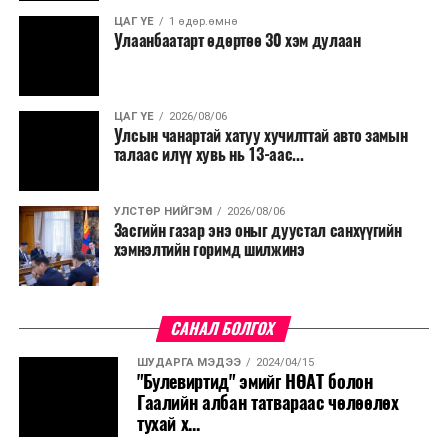
ЦАГ ҮЕ
1 өдөр.өмнө
Улаанбаатарт өдөртөө 30 хэм дулаан
ЦАГ ҮЕ
2026/08/06
Улсын чанартай хатуу хучилттай авто замын
талаас илүү хувь нь 13-аас...
УЛСТӨР НИЙГЭМ
2026/08/06
Засгийн газар энэ оныг дуустал санхүүгийн
хэмнэлтийн горимд шилжинэ
САНАЛ БОЛГОХ
ШУДАРГА МЭДЭЭ
2024/04/15
"Булевиртид" эмийг НӨАТ болон
Гаалийн албан татвараас чөлөөлөх
тухай х...