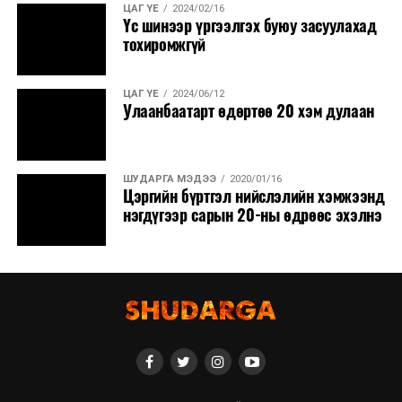
ЦАГ ҮЕ
2024/02/16
Үс шинээр үргээлгэх буюу засуулахад
тохиромжгүй
ЦАГ ҮЕ
2024/06/12
Улаанбаатарт өдөртөө 20 хэм дулаан
ШУДАРГА МЭДЭЭ
2020/01/16
Цэргийн бүртгэл нийслэлийн хэмжээнд
нэгдүгээр сарын 20-ны өдрөөс эхэлнэ