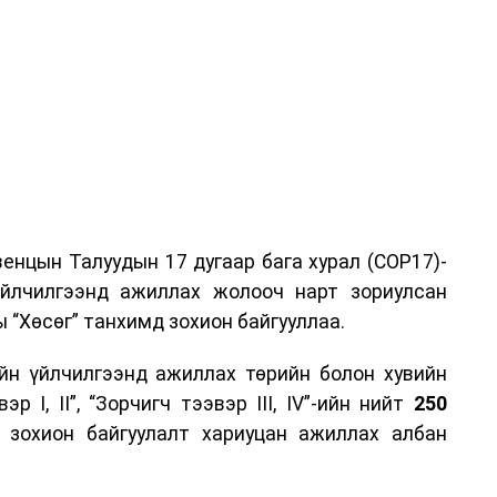
енцын Талуудын 17 дугаар бага хурал (COP17)-
үйлчилгээнд ажиллах жолооч нарт зориулсан
 “Хөсөг” танхимд зохион байгууллаа.
йн үйлчилгээнд ажиллах төрийн болон хувийн
р I, II”, “Зорчигч тээвэр III, IV”-ийн нийт
250
н зохион байгуулалт хариуцан ажиллах албан