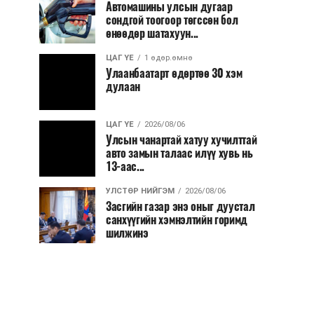
Автомашины улсын дугаар
сондгой тоогоор төгссөн бол
өнөөдөр шатахуун...
ЦАГ ҮЕ
1 өдөр.өмнө
Улаанбаатарт өдөртөө 30 хэм
дулаан
ЦАГ ҮЕ
2026/08/06
Улсын чанартай хатуу хучилттай
авто замын талаас илүү хувь нь
13-аас...
УЛСТӨР НИЙГЭМ
2026/08/06
Засгийн газар энэ оныг дуустал
санхүүгийн хэмнэлтийн горимд
шилжинэ