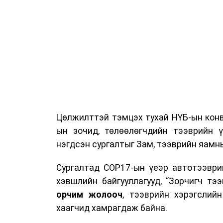
Цөлжилттэй тэмцэх тухай НҮБ-ын конв
ын зочид, төлөөлөгчдийн тээврийн 
нэгдсэн сургалтыг Зам, тээврийн яамны
Сургалтад COP17-ын үеэр автотээври
хэвшлийн байгууллагууд, “Зорчигч тээвэ
орчим жолооч
, тээврийн хэрэгслий
хаагчид хамрагдаж байна.