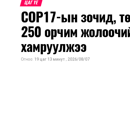
ЦАГ ҮЕ
COP17-ын зочид, т
250 орчим жолоочи
хамруулжээ
Огноо:
19 цаг 13 минут
,
2026/08/07