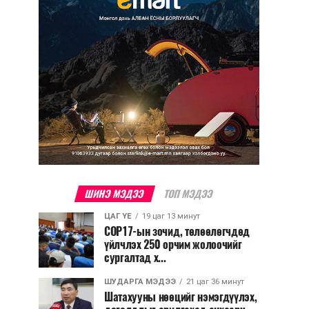
ШИНЭ МЭДЭЭ
ТОП МЭДЭЭ
ЦАГ ҮЕ
19 цаг 13 минут
COP17-ын зочид, төлөөлөгчдөд
үйлчлэх 250 орчим жолоочийг
сургалтад х...
ШУДАРГА МЭДЭЭ
21 цаг 36 минут
Шатахууны нөөцийг нэмэгдүүлэх,