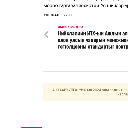
мөрөө гаргавал зохистой. Үс шинээр ү
УНШСАН:
2280
ӨМНӨХ МЭДЭЭ
Нийслэлийн ИТХ-ын Ажлын ал
олон улсын чанарын менежме
тогтолцооны стандартыг нэвт
АНХААРУУЛГА: УИХ-ын 2024 оны ээлжит сон
хэсги