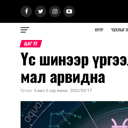
НҮҮР
ЧУХЛЫГ 
ЦАГ ҮЕ
Үс шинээр үргээ
мал арвидна
Огноо:
4 жил 5 сар.өмнө
,
2022/03/17