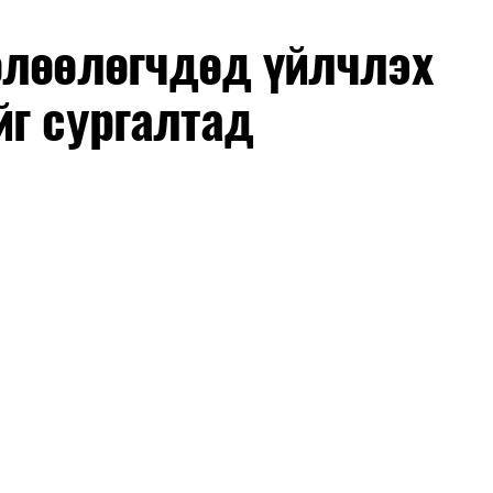
өлөөлөгчдөд үйлчлэх
йг сургалтад