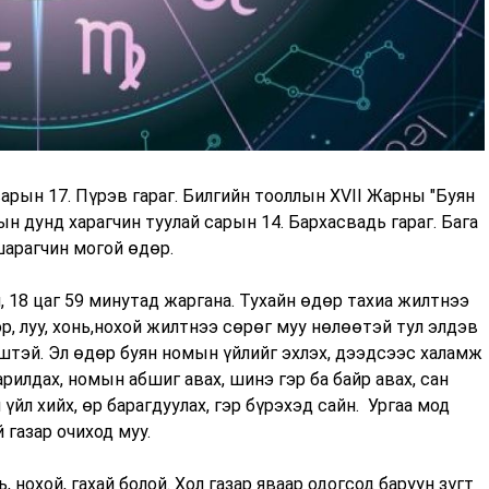
рын 17. Пүрэв гараг. Билгийн тооллын XVII Жарны "Буян
н дунд харагчин туулай сарын 14. Бархасвадь гараг. Бага
шарагчин могой өдөр.
, 18 цаг 59 минутад жаргана. Тухайн өдөр тахиа жилтнээ
эр, луу, хонь,нохой жилтнээ сөрөг муу нөлөөтэй тул элдэв
штэй. Эл өдөр буян номын үйлийг эхлэх, дээдсээс халамж
арилдах, номын абшиг авах, шинэ гэр ба байр авах, сан
н үйл хийх, өр барагдуулах, гэр бүрэхэд сайн. Ургаа мод
 газар очиход муу.
ь, нохой, гахай болой. Хол газар яваар одогсод баруун зүгт