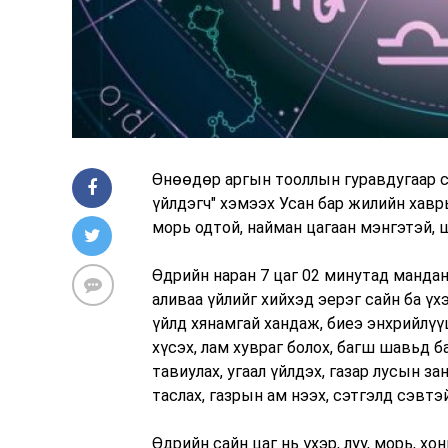
Өнөөдөр аргын тооллын гуравдугаар са
үйлдэгч" хэмээх Усан бар жилийн хавры
морь одтой, найман цагаан мэнгэтэй, 
Өдрийн наран 7 цаг 02 минутад мандан
аливаа үйлийг хийхэд эерэг сайн ба үх
үйлд хянамгай хандаж, биеэ энхрийлүү
хүсэх, лам хувраг болох, багш шавьд б
тавиулах, угаал үйлдэх, газар лусын за
таслах, газрын ам нээх, сэтгэлд сэвтэй
Өдрийн сайн цаг нь үхэр, луу, морь, хон