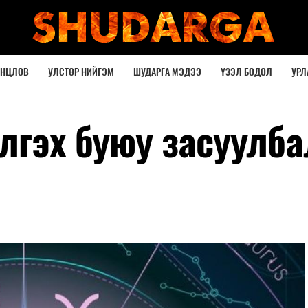
ОНЦЛОВ
УЛСТӨР НИЙГЭМ
ШУДАРГА МЭДЭЭ
ҮЗЭЛ БОДОЛ
УРЛ
лгэх буюу засуулба