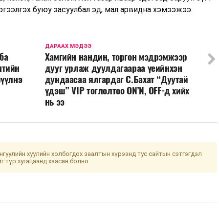
ргээлгэх буюу засуулбал эд, мал арвидна хэмээжээ.
ДАРААХ МЭДЭЭ
ба
Хамгийн нандин, торгон мэдрэмжээр
нтийн
дууг урлаж дуулдагаараа үеийнхэн
рүүлнэ
дундаасаа ялгардаг С.Бахат “Дуутай
үдэш” VIP тоглолтоо ON’N, OFF-д хийх
нь ээ
гуулийн хуулийн холбогдох заалтын хүрээнд тус сайтын сэтгэгдэл
йг түр хугацаанд хаасан болно.