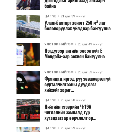
доголдлыг арилгахад анхаарч
байна
ЦАГ ҮЕ
21 цаг 39 минут
Улаанбаатарт хоногт 250 м³ лаг
боловсруулах үйлдвэр байгуулна
УЛСТӨР НИЙГЭМ
23 цаг 49 минут
Нэгдүгээр ангийн элсэлтийг E-
Mongolia-аар зохион байгуулна
УЛСТӨР НИЙГЭМ
23 цаг 53 минут
Францад иргэд рүү зөвшөөрөлгүй
сурталчилгааны дуудлага
хийхийг хориг...
ЦАГ ҮЕ
23 цаг 58 минут
Нийтийн тээврийн Ч:19А
чиглэлийн замналд түр
хугацаагаар өөрчлөлт ор...
ЦАГ ҮЕ
23 цаг 59 минут