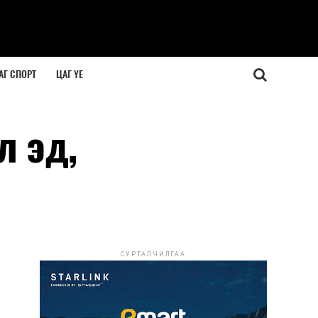
АГ СПОРТ
ЦАГ ҮЕ
л эд,
СУРТАЛЧИЛГАА