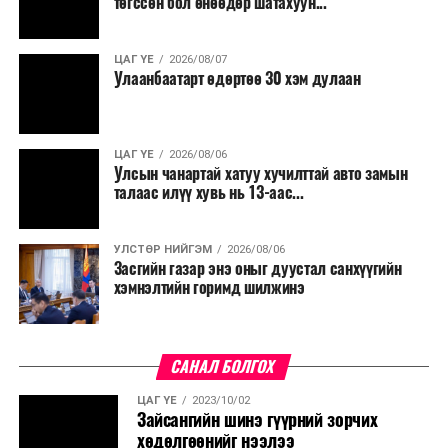
төгссөн бол өнөөдөр шатахуун...
ЦАГ ҮЕ
2026/08/07
Улаанбаатарт өдөртөө 30 хэм дулаан
ЦАГ ҮЕ
2026/08/06
Улсын чанартай хатуу хучилттай авто замын
талаас илүү хувь нь 13-аас...
УЛСТӨР НИЙГЭМ
2026/08/06
Засгийн газар энэ оныг дуустал санхүүгийн
хэмнэлтийн горимд шилжинэ
САНАЛ БОЛГОХ
ЦАГ ҮЕ
2023/10/02
Зайсангийн шинэ гүүрний зорчих
хөдөлгөөнийг нээлээ