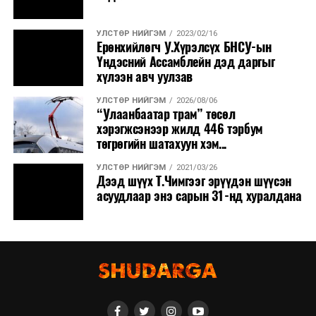
УЛСТӨР НИЙГЭМ
2023/02/16
Ерөнхийлөгч У.Хүрэлсүх БНСУ-ын
Үндэсний Ассамблейн дэд даргыг
хүлээн авч уулзав
УЛСТӨР НИЙГЭМ
2026/08/06
“Улаанбаатар трам” төсөл
хэрэгжсэнээр жилд 446 тэрбум
төгрөгийн шатахуун хэм...
УЛСТӨР НИЙГЭМ
2021/03/26
Дээд шүүх Т.Чимгээг эрүүдэн шүүсэн
асуудлаар энэ сарын 31-нд хуралдана