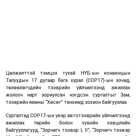
Цөлжилттэй тэмцэх тухай НҮБ-ын конвенцын
Талуудын 17 дугаар бага хурал (COP17)-ын зочид,
төлөөлөгчдийн тээврийн үйлчилгээнд ажиллах
жолооч нарт зориулсан нэгдсэн сургалтыг Зам,
тээврийн яамны “Хөсөг” танхимд зохион байгууллаа.
Сургалтад COP17-ын үеэр автотээврийн үйлчилгээнд
ажиллах төрийн болон хувийн хэвшлийн
байгууллагууд, “Зорчигч тээвэр I, II”, “Зорчигч тээвэр