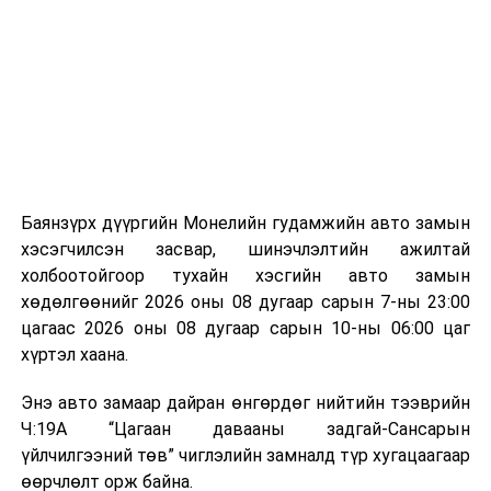
байгууламжаас гардаг лагийг байгаль орчинд аюулгүй
мэдээллээ.
аргаар боловсруулж, эзлэхүүнийг эрс бууруулах
зориулалттай. Лагийг өндөр температурт шатааснаар
эзлэхүүн нь 90 хүртэл хувиар буурч, бактери, вирус
болон бусад өвчин үүсгэгч бичил биетнийг устгах
боломжтой.
Түүнчлэн шаталтын явцад үүсэх дулааныг цахилгаан
болон дулааны эрчим хүч үйлдвэрлэхэд ашиглаж
Баянзүрх дүүргийн Монелийн гудамжийн авто замын
болдог. Зарим технологийн хувьд шаталтын дараа
хэсэгчилсэн засвар, шинэчлэлтийн ажилтай
үлдэх үнснээс фосфор зэрэг ашигт эрдсийг сэргээн
холбоотойгоор тухайн хэсгийн авто замын
авах боломжтой аж.
хөдөлгөөнийг 2026 оны 08 дугаар сарын 7-ны 23:00
цагаас 2026 оны 08 дугаар сарын 10-ны 06:00 цаг
Япон, Герман, Швейцар, Нидерланд, Өмнөд Солонгос
хүртэл хаана.
зэрэг улс лаг хатаах, шатаах технологийг ашиглаж
байна. Тухайлбал, Германд лаг шатаах үйлдвэрээс
Энэ авто замаар дайран өнгөрдөг нийтийн тээврийн
гарсан үнснээс фосфор сэргээн авах технологи
Ч:19А “Цагаан давааны задгай-Сансарын
ашигладаг бол Нидерландад төвлөрсөн лаг
үйлчилгээний төв” чиглэлийн замналд түр хугацаагаар
боловсруулах үйлдвэрүүдээр дулаан, цахилгаан
өөрчлөлт орж байна.