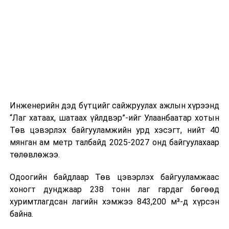
шат, маршрут, хөдөлгөөний зохион байгуулалт,
цагийн менежмент, мэдээлэл дамжуулах журам,
холбогдох байгууллагуудын уялдаа холбоо, аюулгүй
ажиллагааны чиглэлээр жолооч нарыг сургалт, арга
зүйгээр хангаж байна.
Мөн зам тээврийн осол, саатал болон бусад эрсдэл,
онцгой нөхцөл үүссэн үед авах арга хэмжээ, ачаалал
ихтэй нөхцөлд тайван, зөв, шуурхай шийдвэр гаргах,
Инженерийн дэд бүтцийг сайжруулах ажлын хүрээнд
өдөр тутмын ажлын бэлэн байдлыг хангах зэрэг
“Лаг хатаах, шатаах үйлдвэр”-ийг Улаанбаатар хотын
практик ур чадварыг сургалтын хөтөлбөрт тусгажээ.
Төв цэвэрлэх байгууламжийн урд хэсэгт, нийт 40
мянган ам метр талбайд 2025-2027 онд байгуулахаар
Сургалтыг танилцуулах лекц, асуулт-хариулт,
төлөвлөжээ.
жишээнд суурилсан сургалт, багаар ажиллах дасгал,
маршрут болон тээвэрлэлтийн урсгалын зураглалтай
Одоогийн байдлаар Төв цэвэрлэх байгууламжаас
танилцах, онцгой нөхцөлд ажиллах дадлага зэрэг
хоногт дунджаар 238 тонн лаг гардаг бөгөөд
онол, практик хосолсон хэлбэрээр зохион байгуулж
хуримтлагдсан лагийн хэмжээ 843,200 м³-д хүрсэн
байна.
байна.
Сургалтын үеэр COP17 олон улсын бага хурлыг