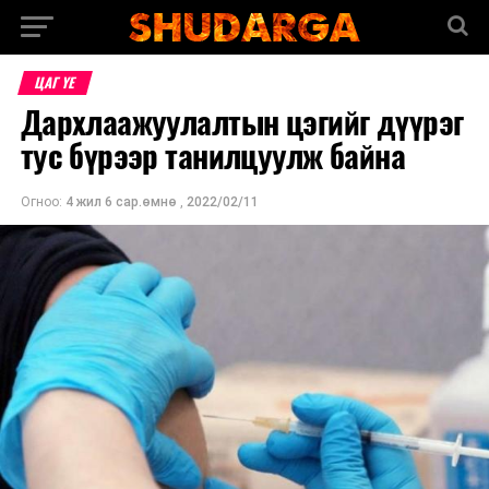
ЦАГ ҮЕ
Дархлаажуулалтын цэгийг дүүрэг
тус бүрээр танилцуулж байна
Огноо:
4 жил 6 сар.өмнө
,
2022/02/11