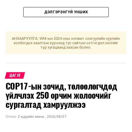
ДЭЛГЭРЭНГҮЙ УНШИХ
АНХААРУУЛГА: УИХ-ын 2024 оны ээлжит сонгуулийн хуулийн
холбогдох заалтын хүрээнд тус сайтын сэтгэгдэл хэсгийг
түр хугацаанд хаасан болно.
УНШСАН:
2104
ДАРААХ МЭДЭЭ
Тээвэр зуучийн нэгдсэн платформтой болно
ЦАГ ҮЕ
ӨМНӨХ МЭДЭЭ
COP17-ын зочид, төлөөлөгчдөд
Улаанбаатарт өдөртөө 18 хэм хүйтэн
үйлчлэх 250 орчим жолоочийг
сургалтад хамруулжээ
Огноо:
2 өдрийн өмнө
,
2026/08/07