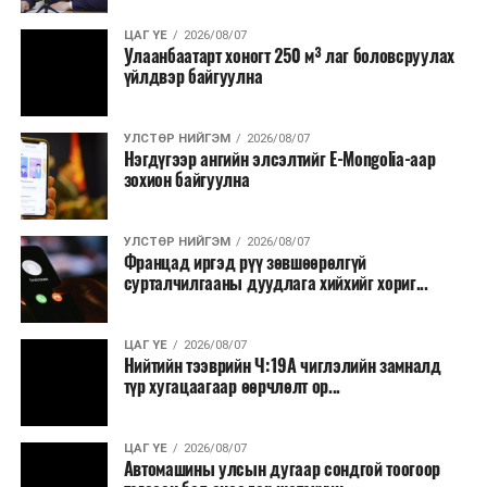
ЦАГ ҮЕ
2026/08/07
Улаанбаатарт хоногт 250 м³ лаг боловсруулах
үйлдвэр байгуулна
УЛСТӨР НИЙГЭМ
2026/08/07
Нэгдүгээр ангийн элсэлтийг E-Mongolia-аар
зохион байгуулна
УЛСТӨР НИЙГЭМ
2026/08/07
Францад иргэд рүү зөвшөөрөлгүй
сурталчилгааны дуудлага хийхийг хориг...
ЦАГ ҮЕ
2026/08/07
Нийтийн тээврийн Ч:19А чиглэлийн замналд
түр хугацаагаар өөрчлөлт ор...
ЦАГ ҮЕ
2026/08/07
Автомашины улсын дугаар сондгой тоогоор