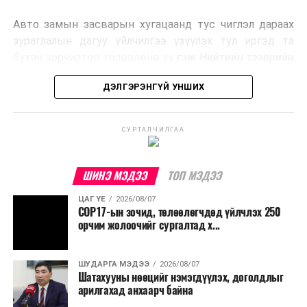
эрчим хүч үйлдвэрлэдэг.
Авто замын засварын хугацаанд тус чиглэл дараах
Ийнхүү лаг хатаах, шатаах технологийг лагийн
зураглалын дагуу үйлчилгээ үзүүлэх тул иргэд та
эзлэхүүнийг бууруулахын зэрэгцээ эрчим хүч
бүхэн зорчилтоо төлөвлөнө үү
гэж Нийтийн тээврийн
үйлдвэрлэх, нөөцийг дахин ашиглах чиглэлээр олон
бодлогын газраас мэдээллээ.
улсад өргөн ашиглаж байна.
ДЭЛГЭРЭНГҮЙ УНШИХ
СУРТАЛЧИЛГАА
ШИНЭ МЭДЭЭ
ТОП МЭДЭЭ
ЦАГ ҮЕ
2026/08/07
COP17-ын зочид, төлөөлөгчдөд үйлчлэх 250
орчим жолоочийг сургалтад х...
ШУДАРГА МЭДЭЭ
2026/08/07
Шатахууны нөөцийг нэмэгдүүлэх, доголдлыг
арилгахад анхаарч байна