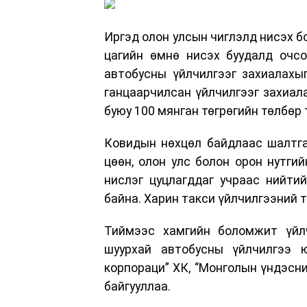
Иргэд олон улсын чиглэлд нисэх бо
цагийн өмнө нисэх буудалд очсо
автобусны үйлчилгээг захиалахыг
ганцаарчилсан үйлчилгээг захиал
буюу 100 мянган төгрөгийн төлбөр 
Ковидын нөхцөл байдлаас шалтга
цөөн, олон улс болон орон нутгий
нислэг цуцлагддаг учраас нийти
байна. Харин такси үйлчилгээний 
Тиймээс хамгийн боломжит үйлч
шуурхай автобусны үйлчилгээ 
корпораци” ХК, “Монголын үндэсни
байгууллаа.