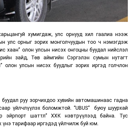
харьцангуй хумигдаж, улс орнууд хил гаалиа нээж
дын улс орныг зорих монголчуудын тоо ч нэмэгдэж
ис хаан” олон улсын нисэх онгоцны буудал нийслэл
рийн зайд, Төв аймгийн Сэргэлэн сумын нутагт
н” олон улсын нисэх буудлыг зорих иргэд голчлон
 буудал руу зорчихдоо хувийн автомашинаас гадна
усаар үйлчлүүлэх боломжтой. “UBUS” буюу шуурхай
ар эйрпорт шаттл” ХХК нэвтрүүлээд байна. Тус
 үнэ тарифаар иргэдэд үйлчилж буй юм.