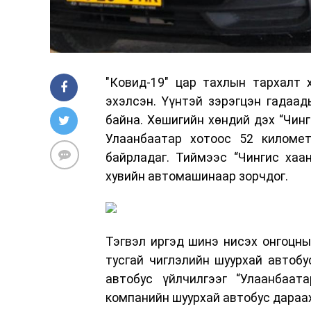
"Ковид-19" цар тахлын тархалт 
эхэлсэн. Үүнтэй зэрэгцэн гадаа
байна. Хөшигийн хөндий дэх “Чинг
Улаанбаатар хотоос 52 километ
байрладаг. Тиймээс “Чингис хаа
хувийн автомашинаар зорчдог.
Тэгвэл иргэд шинэ нисэх онгоцны
тусгай чиглэлийн шуурхай автоб
автобус үйлчилгээг “Улаанбаат
компанийн шуурхай автобус дараах