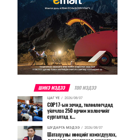
ШИНЭ МЭДЭЭ
ТОП МЭДЭЭ
ЦАГ ҮЕ
2026/08/07
COP17-ын зочид, төлөөлөгчдөд
үйлчлэх 250 орчим жолоочийг
сургалтад х...
ШУДАРГА МЭДЭЭ
2026/08/07
Шатахууны нөөцийг нэмэгдүүлэх,