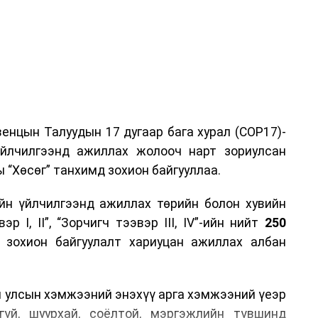
енцын Талуудын 17 дугаар бага хурал (COP17)-
үйлчилгээнд ажиллах жолооч нарт зориулсан
 “Хөсөг” танхимд зохион байгууллаа.
йн үйлчилгээнд ажиллах төрийн болон хувийн
р I, II”, “Зорчигч тээвэр III, IV”-ийн нийт
250
н зохион байгуулалт хариуцан ажиллах албан
н улсын хэмжээний энэхүү арга хэмжээний үеэр
гүй, шуурхай, соёлтой, мэргэжлийн түвшинд