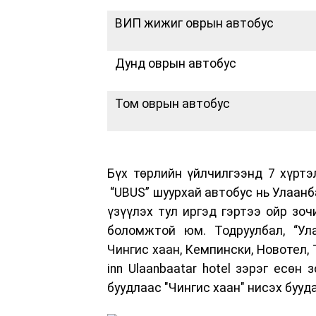
ВИП жижиг оврын автобус
Дунд оврын автобус
Том оврын автобус
Бүх төрлийн үйлчилгээнд 7 хүртэ
“UBUS” шуурхай автобус нь Улаанб
үзүүлэх тул иргэд гэртээ ойр зоч
боломжтой юм. Тодруулбал, “Ул
Чингис хаан, Кемпински, Новотел, Т
inn Ulaanbaatar hotel зэрэг есөн
буудлаас "Чингис хаан" нисэх бууд