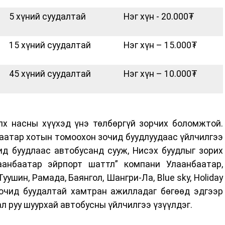
5 хүний суудалтай
Нэг хүн - 20.000₮
15 хүний суудалтай
Нэг хүн – 15.000₮
45 хүний суудалтай
Нэг хүн – 10.000₮
лх насны хүүхэд үнэ төлбөргүй зорчих боломжтой.
аатар хотын томоохон зочид буудлуудаас үйлчилгээ
ид буудлаас автобусанд сууж, Нисэх буудлыг зорих
аанбаатар эйрпорт шаттл” компани Улаанбаатар,
уушин, Рамада, Баянгол, Шангри-Ла, Blue sky, Holiday
 зочид буудалтай хамтран ажилладаг бөгөөд эдгээр
ал руу шуурхай автобусны үйлчилгээ үзүүлдэг.