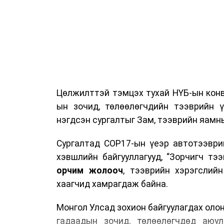
Цөлжилттэй тэмцэх тухай НҮБ-ын конв
ын зочид, төлөөлөгчдийн тээврийн 
нэгдсэн сургалтыг Зам, тээврийн яамны
Сургалтад COP17-ын үеэр автотээври
хэвшлийн байгууллагууд, “Зорчигч тээвэ
орчим жолооч
, тээврийн хэрэгслий
хаагчид хамрагдаж байна.
Монгол Улсад зохион байгуулагдах оло
гадаадын зочид, төлөөлөгчдөд аюул