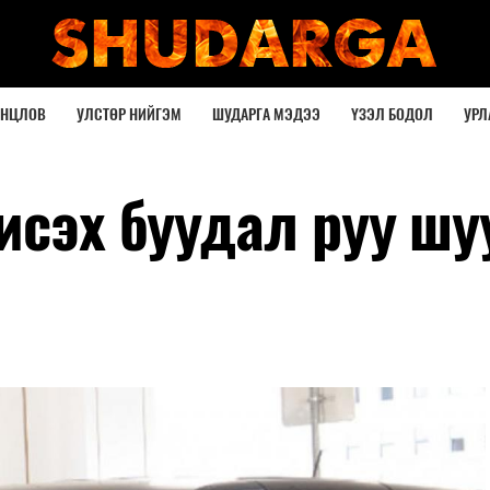
ОНЦЛОВ
УЛСТӨР НИЙГЭМ
ШУДАРГА МЭДЭЭ
ҮЗЭЛ БОДОЛ
УРЛ
исэх буудал руу шу