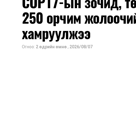
COP17-ын зочид, т
250 орчим жолоочи
хамруулжээ
Огноо:
2 өдрийн өмнө
,
2026/08/07