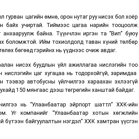
л гурван цагийн өмнө, орон нутаг руу нисэх бол хоёр
н байх учиртай. Тиймээс цагаа нарийн тооцоолж
 анхааруулж байна. Түүнчлэн иргэн та “Вип” буюу
ах боломжтой. Ийм тохиолдолд таван хүний төлбөр
төлөх бөгөөд гэрийнх нь үүднээс очиж авдаг.
алан нисэх буудлын үйл ажиллагаа нислэгийн тоо
н нислэгийн цаг хугацаа нь тодорхойгүй, заримдаа
йн тээвэр автобусны үйлчилгээ хараахан эхлээгүй
тухайд 150 мянгаас дээш төгрөгийн ханштай байдаг.
илгээ нь “Улаанбаатар эйрпорт шаттл” ХХК-ийн
юм. Уг компанийг “Улаанбаатар хотын хөгжлийн
й бүтээн байгуулалтын нэгдэл” ХХК хамтран үүсгэн