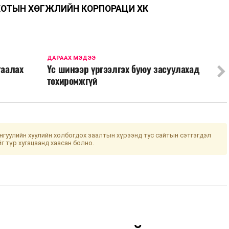
ХОТЫН ХӨГЖЛИЙН КОРПОРАЦИ ХК
ДАРААХ МЭДЭЭ
гаалах
Үс шинээр үргээлгэх буюу засуулахад
тохиромжгүй
гуулийн хуулийн холбогдох заалтын хүрээнд тус сайтын сэтгэгдэл
йг түр хугацаанд хаасан болно.