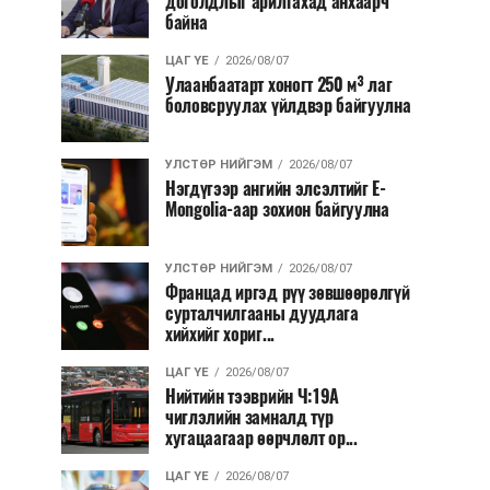
доголдлыг арилгахад анхаарч
байна
ЦАГ ҮЕ
2026/08/07
Улаанбаатарт хоногт 250 м³ лаг
боловсруулах үйлдвэр байгуулна
УЛСТӨР НИЙГЭМ
2026/08/07
Нэгдүгээр ангийн элсэлтийг E-
Mongolia-аар зохион байгуулна
УЛСТӨР НИЙГЭМ
2026/08/07
Францад иргэд рүү зөвшөөрөлгүй
сурталчилгааны дуудлага
хийхийг хориг...
ЦАГ ҮЕ
2026/08/07
Нийтийн тээврийн Ч:19А
чиглэлийн замналд түр
хугацаагаар өөрчлөлт ор...
ЦАГ ҮЕ
2026/08/07