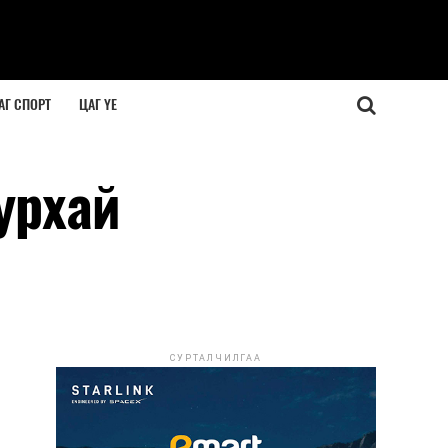
АГ СПОРТ
ЦАГ ҮЕ
урхай
СУРТАЛЧИЛГАА