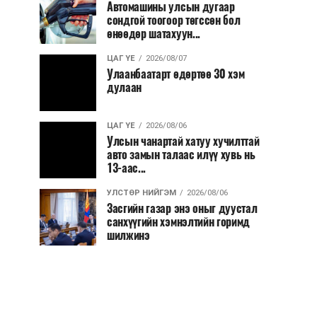
Автомашины улсын дугаар
сондгой тоогоор төгссөн бол
өнөөдөр шатахуун...
ЦАГ ҮЕ
2026/08/07
Улаанбаатарт өдөртөө 30 хэм
дулаан
ЦАГ ҮЕ
2026/08/06
Улсын чанартай хатуу хучилттай
авто замын талаас илүү хувь нь
13-аас...
УЛСТӨР НИЙГЭМ
2026/08/06
Засгийн газар энэ оныг дуустал
санхүүгийн хэмнэлтийн горимд
шилжинэ