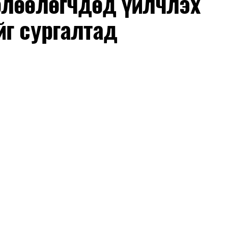
өлөөлөгчдөд үйлчлэх
йг сургалтад