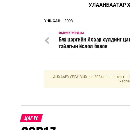
УЛААНБААТАР 
УНШСАН:
2098
ӨМНӨХ МЭДЭЭ
Бүх цэргийн Их хар сүлдийг ца
тайлгын ёслол болов
АНХААРУУЛГА: УИХ-ын 2024 оны ээлжит сон
хэсги
ЦАГ ҮЕ