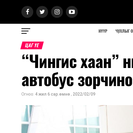
НҮҮР
ЧУХЛЫГ 
ЦАГ ҮЕ
“Чингис хаан” н
автобус зорчино
Огноо:
4 жил 6 сар.өмнө
,
2022/02/09