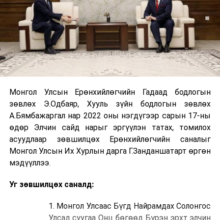
Монгол Улсын Ерөнхийлөгчийн Гадаад бодлогын
зөвлөх Э.Одбаяр, Хууль зүйн бодлогын зөвлөх
А.Бямбажаргал нар 2022 оны нэгдүгээр сарын 17-ны
өдөр Элчин сайд нарыг эргүүлэн татах, томилох
асуудлаар зөвшилцөх Ерөнхийлөгчийн саналыг
Монгол Улсын Их Хурлын дарга Г.Занданшатарт өргөн
мэдүүллээ.
Уг зөвшилцөх саналд:
1. Монгол Улсаас Бүгд Найрамдах Солонгос
Улсад суугаа Онц бөгөөд Бүрэн эрхт элчин