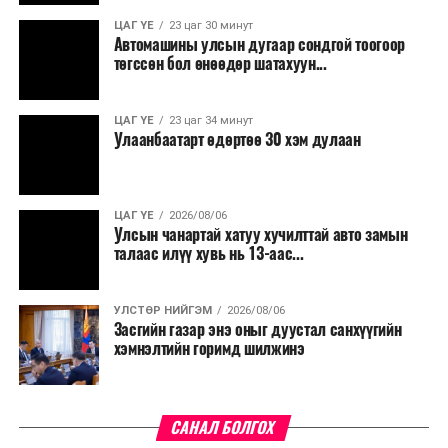
үргэлжилнэ гэж Ерөнхий сайд Н.Учрал онцоллоо.
ЦАГ ҮЕ
23 цаг 30 минут
Автомашины улсын дугаар сондгой тоогоор
Мөн бүх шатны төсвийн ерөнхийлөн захирагч нарт
төгссөн бол өнөөдөр шатахуун...
салбар бүрдээ урсгал зардлыг 20 хувиар бууруулах,
нөхөн томилгоо хийхгүй байх, аялал, амралт, зугаалга,
ЦАГ ҮЕ
23 цаг 34 минут
хамт олны урлаг, спортын арга хэмжээг зохион
Улаанбаатарт өдөртөө 30 хэм дулаан
байгуулахгүй байх, төрийн албанд шинэ орон тоо бий
болгохгүй байх, эрчим хүчний хэрэглээг хэмнэх, хурал,
сургалтыг цахим хэлбэрт шилжүүлэх, төрийн албан
ЦАГ ҮЕ
2026/08/06
хаагчдыг зарим өдрүүдэд цахимаар ажиллуулах арга
Улсын чанартай хатуу хучилттай авто замын
хэмжээг үргэлжлүүлэхийг үүрэг болголоо.
талаас илүү хувь нь 13-аас...
Төсвийн сахилга бат сайжирч, эдийн засгийн нөхцөл
УЛСТӨР НИЙГЭМ
2026/08/06
байдал хэвийн болсон тохиолдолд эдгээр
Засгийн газар энэ оныг дуустал санхүүгийн
хязгаарлалтыг үе шаттайгаар сулруулах юм.
хэмнэлтийн горимд шилжинэ
САНАЛ БОЛГОХ