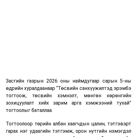
Хуулийг зөрчиж дуудлага хийсэн хувь хүнийг нэг
дуудлага тутамд 75 мянга хүртэлх евро, аж ахуйн
нэгжийг 375 мянга хүртэлх еврогоор торгох
боломжтой. Харин хэрэглэгч өөрөө зөвшөөрсөн,
эсвэл тухайн компанитай өмнө нь гэрээний
харилцаатай бөгөөд шинэ үйлчилгээ санал болгож
буй тохиолдолд хориг үйлчлэхгүй. Иргэд
зөвшөөрөлгүй дуудлагын талаар төрийн цахим
хуудсаар мэдээлэх боломжтой.
Засгийн газрын 2026 оны наймдугаар сарын 5-ны
Шинэ хууль Францын зах зээлд үйлчилдэг гадаадын
өдрийн хуралдаанаар “Төсвийн санхүүжилтэд эрэмбэ
дуудлагын төвүүдэд нөлөөлөхөөр байна. Тухайлбал,
тогтоож, төсвийн хэмнэлт, мөнгөн хөрөнгийн
Мароккогийн дуудлагын төвүүдийн орлогын 80 гаруй
зохицуулалт хийх зарим арга хэмжээний тухай”
хувь Францын зах зээлээс бүрддэг бөгөөд тус улсын
тогтоолыг баталлаа.
40–50 мянган ажлын байр эрсдэлд орж болзошгүйг
Мароккогийн хөдөлмөр эрхлэлтийн сайд мэдэгджээ.
Тогтоолоор төрийн албан хаагчдын цалин, тэтгэвэрт
гарах нэг удаагийн тэтгэмж, орон нутгийн нэмэгдэл