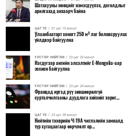
Шатахууны нөөцийг нэмэгдүүлэх, доголдлыг
тушаалтны томилолтоос бусад гадаад
арилгахад анхаарч байна
томилолт, гадаадын зочин хүлээн авах зардал;
Зайлшгүй шаардлагагүй тоног төхөөрөмж,
ЦАГ ҮЕ
21 цаг 10 минут
тавилга, автомашин худалдан авах;
Улаанбаатарт хоногт 250 м³ лаг боловсруулах
үйлдвэр байгуулна
Батлан хамгаалах, хууль зүйн салбараас бусад
сургалт, дадлага;
УЛСТӨР НИЙГЭМ
23 цаг 20 минут
Хуулиар заавал мэдээлэхээс бусад кино,
Нэгдүгээр ангийн элсэлтийг E-Mongolia-аар
контент, хэвлэлийн зардал;
зохион байгуулна
Заавал олгохоос бусад тэтгэмж, урамшуулал.
УЛСТӨР НИЙГЭМ
23 цаг 24 минут
Санхүүгийн хэмнэлтийн горимыг 2026 оны
Францад иргэд рүү зөвшөөрөлгүй
арванхоёрдугаар сарын 31 хүртэл мөрдөнө. Харин
сурталчилгааны дуудлага хийхийг хориг...
эрүүл мэндийн салбар уг хэмнэлтийн горимд
хамрагдахгүй бөгөөд цэцэрлэг, сургуулийн хүүхдийн
ЦАГ ҮЕ
23 цаг 28 минут
эрт илрүүлэг, вакцинжуулалт, томуу, томуу төст
Нийтийн тээврийн Ч:19А чиглэлийн замналд
өвчний эсрэг арга хэмжээ зэрэг зайлшгүй
түр хугацаагаар өөрчлөлт ор...
шаардлагатай ажлууд төлөвлөгөөний дагуу