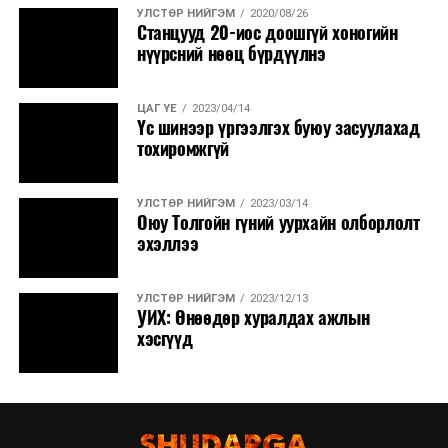
УЛСТӨР НИЙГЭМ
2020/08/26
Станцууд 20-иос доошгүй хоногийн
нүүрсний нөөц бүрдүүлнэ
ЦАГ ҮЕ
2023/04/14
Үс шинээр үргээлгэх буюу засуулахад
тохиромжгүй
УЛСТӨР НИЙГЭМ
2023/03/14
Оюу Толгойн гүний уурхайн олборлолт
эхэллээ
УЛСТӨР НИЙГЭМ
2023/12/13
УИХ: Өнөөдөр хуралдах ажлын
хэсгүүд