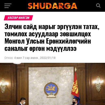
УЛСТӨР НИЙГЭМ
Элчин сайд нарыг эргүүлэн татах,
томилох асуудлаар зөвшилцөх
Монгол Улсын Ерөнхийлөгчийн
саналыг өргөн мэдүүллээ
Огноо:
4 жил 7 сар.өмнө
,
2022/01/18