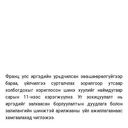
сургуулиуд дээр ажиллахгүй.
Их, дээд сургуулийн хичээл
2026 оны 9 дүгээр сарын 1-нээс цахимаар
эхэлнэ.
2026 оны 9 дүгээр сарын 14-нөөс танхимаар
үргэлжилнэ.
Оюутны дотуур байр
Франц улс иргэдийн урьдчилсан зөвшөөрөлгүйгээр
2026 оны 9 дүгээр сарын 13-наас оюутнуудыг
бараа, үйлчилгээ сурталчлах зорилгоор утсаар
дотуур байранд оруулж эхэлнэ.
холбогдохыг хориглосон шинэ хуулийг наймдугаар
Сургууль, цэцэрлэгийн үйл ажиллагааны
сарын 11-нээс хэрэгжүүлнэ. Уг зохицуулалт нь
зохицуулалт
иргэдийг залхаасан борлуулалтын дуудлага болон
залилангийн шинжтэй арилжааны үйл ажиллагаанаас
2026 оны 8 дугаар сарын 17–28-ны өдрүүдэд
хамгаалахад чиглэжээ.
нийслэлийн бүх сургууль, цэцэрлэгт ажлын