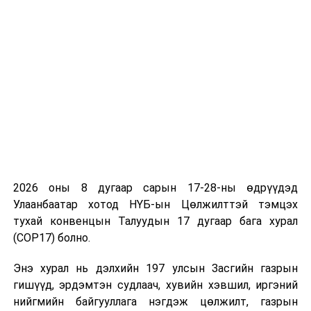
УНШСАН:
2154
ДАРААХ МЭДЭЭ
ТББХ: МҮОНРТ-ийн үйл ажиллагаанд хяналт шалгалт
хийнэ
ӨМНӨХ МЭДЭЭ
Монголын сайтын холбооны ерөнхийлөгчөөр Э.Батхүү
сонгогдлоо
2026 оны 8 дугаар сарын 17-28-ны өдрүүдэд
Улаанбаатар хотод НҮБ-ын Цөлжилттэй тэмцэх
тухай конвенцын Талуудын 17 дугаар бага хурал
(COP17) болно.
Энэ хурал нь дэлхийн 197 улсын Засгийн газрын
гишүүд, эрдэмтэн судлаач, хувийн хэвшил, иргэний
нийгмийн байгууллага нэгдэж цөлжилт, газрын