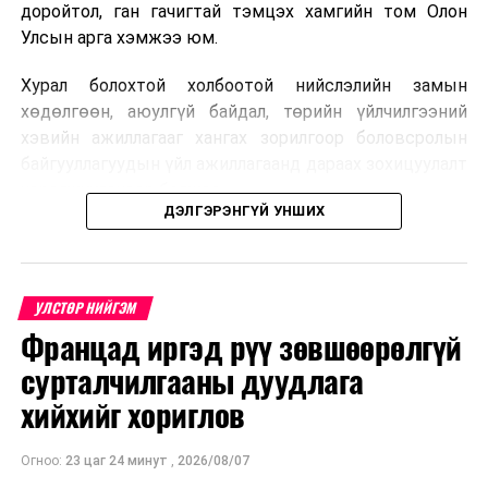
доройтол, ган гачигтай тэмцэх хамгийн том Олон
Улсын арга хэмжээ юм.
Хурал болохтой холбоотой нийслэлийн замын
хөдөлгөөн, аюулгүй байдал, төрийн үйлчилгээний
хэвийн ажиллагааг хангах зорилгоор боловсролын
байгууллагуудын үйл ажиллагаанд дараах зохицуулалт
хэрэгжүүлэхээр болжээ .
ДЭЛГЭРЭНГҮЙ УНШИХ
Цэцэрлэгийн бүртгэл
2026 оны 8 дугаар сарын 10–23-ны өдрүүдэд
УЛСТӨР НИЙГЭМ
E-Mongolia системээр бүртгэнэ.
Францад иргэд рүү зөвшөөрөлгүй
Нэгдүгээр ангийн элсэлт
сурталчилгааны дуудлага
хийхийг хориглов
2026 оны 8 дугаар сарын 17–28-ны өдрүүдэд
E-Mongolia системээр бүртгэнэ.
Огноо:
23 цаг 24 минут
,
2026/08/07
Энэ хугацаанд хүүхэд бүртгэх дэмжлэгийн баг