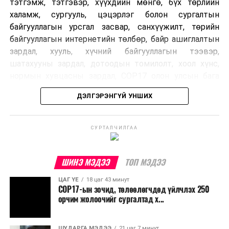
тэтгэмж, тэтгэвэр, хүүхдийн мөнгө, бүх төрлийн
халамж, сургууль, цэцэрлэг болон сургалтын
байгууллагын урсгал засвар, санхүүжилт, төрийн
байгууллагын интернетийн төлбөр, байр ашиглалтын
зардал, хууль, хүчний байгууллагын тээвэр,
шатахууны зардал, дотоодын томилолт, хоол хүнс,
нормын хувцасны зардал, COP17 олон улсын бага
хурлын зардал, Засгийн газрын өр, орон нутгийн нөөц
ДЭЛГЭРЭНГҮЙ УНШИХ
хөрөнгийн санхүүжилтийг хэвийн үргэлжлүүлэхээр
шийдвэрлэжээ.
СУРТАЛЧИЛГАА
Харин дараах зардлыг хязгаарлахаар болсон байна.
Үүнд:
ШИНЭ МЭДЭЭ
ТОП МЭДЭЭ
Олон улсын болон Засгийн газрын
ЦАГ ҮЕ
18 цаг 43 минут
шийдвэртэйгээс бусад хурал, зөвлөгөөн, ой,
COP17-ын зочид, төлөөлөгчдөд үйлчлэх 250
тэмдэглэлт өдөр, найр наадам, соёлын арга
орчим жолоочийг сургалтад х...
хэмжээ;
Урьдчилан төлөвлөсөн төрийн өндөр албан
ШУДАРГА МЭДЭЭ
21 цаг 7 минут