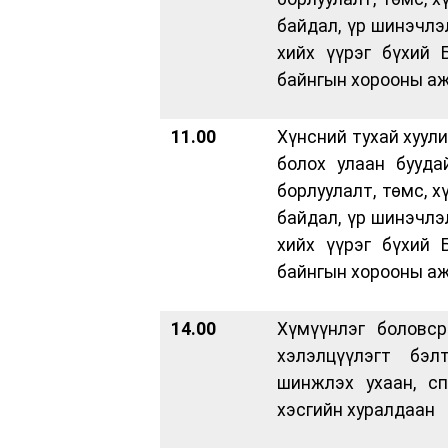
байдал, үр шинэчлэ
хийх үүрэг бүхий 
байнгын хорооны аж
11.00
Хүнсний тухай хуул
болох улаан бууда
борлуулалт, төмс, 
байдал, үр шинэчлэ
хийх үүрэг бүхий 
байнгын хорооны аж
14.00
Хүмүүнлэг боловср
хэлэлцүүлэгт бэл
шинжлэх ухаан, с
хэсгийн хуралдаан