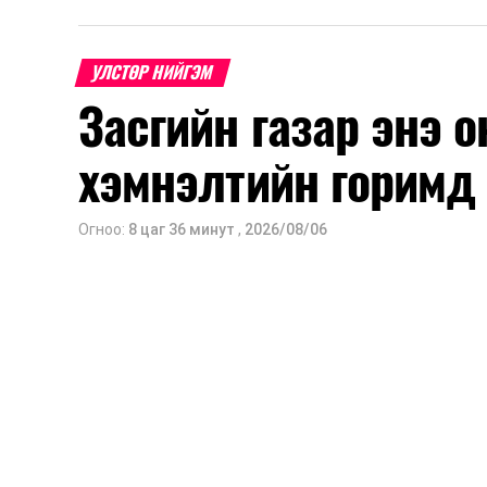
УЛСТӨР НИЙГЭМ
Засгийн газар энэ 
хэмнэлтийн горимд
Огноо:
8 цаг 36 минут
,
2026/08/06