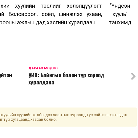
хий хуулийн төслийг хэлэлцүүлэгт
“Үндсэн
ий Боловсрол, соёл, шинжлэх ухаан,
хууль”
рооны ажлын дэд хэсгийн хуралдаан
танхимд
ДАРААХ МЭДЭЭ
үйтэн
УИХ: Байнгын болон түр хороод
хуралдана
гуулийн хуулийн холбогдох заалтын хүрээнд тус сайтын сэтгэгдэл
йг түр хугацаанд хаасан болно.