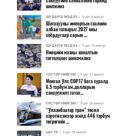
санхүүгийн хэмнэлтийн горимд
шилжинэ
ШУДАРГА МЭДЭЭ
9 цаг 4 минут
Шатахууны импортын гаалийн
албан татварыг 2027 оны
хоёрдугаар сарын ...
ШУДАРГА МЭДЭЭ
9 цаг 14 минут
Нөөцийн махны хяналтын
тогтолцоог шинэчилнэ
УЛСТӨР НИЙГЭМ
9 цаг 21 минут
Монгол Улс COP17 бага хуралд
6.5 тэрбум ам.долларын
санхүүжилт татах...
УЛСТӨР НИЙГЭМ
9 цаг 26 минут
“Улаанбаатар трам” төсөл
хэрэгжсэнээр жилд 446 тэрбум
төгрөгийн ...
ЦАГ ҮЕ
9 цаг 38 минут