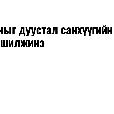
оныг дуустал санхүүгийн
 шилжинэ