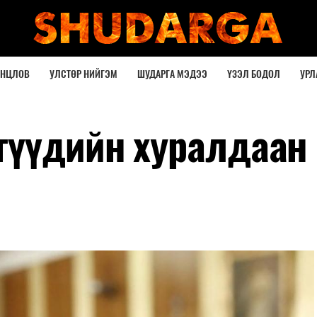
ОНЦЛОВ
УЛСТӨР НИЙГЭМ
ШУДАРГА МЭДЭЭ
ҮЗЭЛ БОДОЛ
УРЛ
гүүдийн хуралдаан