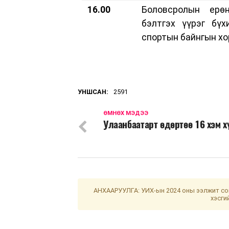
16.00
Боловсролын ерөн
бэлтгэх үүрэг бүх
спортын байнгын хо
УНШСАН:
2591
ӨМНӨХ МЭДЭЭ
Улаанбаатарт өдөртөө 16 хэм х
АНХААРУУЛГА: УИХ-ын 2024 оны ээлжит сон
хэсги