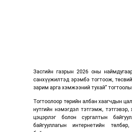
Засгийн газрын 2026 оны наймдугаа
санхүүжилтэд эрэмбэ тогтоож, төсвий
зарим арга хэмжээний тухай” тогтоолы
Тогтоолоор төрийн албан хаагчдын цали
нутгийн нэмэгдэл тэтгэмж, тэтгэвэр, 
цэцэрлэг болон сургалтын байгуул
байгууллагын интернетийн төлбөр