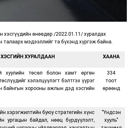
 хэсгүүдийн өнөөдөр /2022.01.11/ хуралдах
н талаарх мэдээллийг та бүхэнд хүргэж байна.
ХЭСГИЙН ХУРАЛДААН
ХААНА
й хуулийн төсөл болон хамт өргөн
334
төслүүдийг хэлэлцүүлэгт бэлтгэх үүрэг
тоот
н байнгын хорооны ажлын дэд хэсгийн
өрөөнд
ийн хэрэгжилтийн буюу стратегийн хүнс
“Үндсэн
йн ургацын байдал, нөөц бүрдүүлэлт,
хууль”
хүнсний ногооны үйлдвэрлэл, хангалтын
танхимд