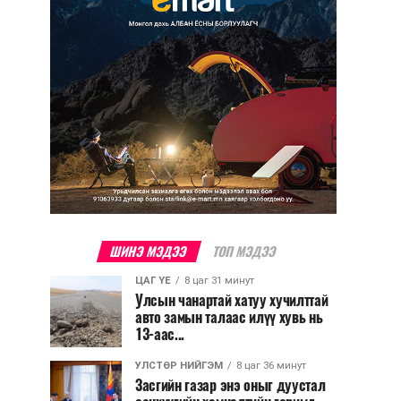
ШИНЭ МЭДЭЭ
ТОП МЭДЭЭ
ЦАГ ҮЕ
8 цаг 31 минут
Улсын чанартай хатуу хучилттай
авто замын талаас илүү хувь нь
13-аас...
УЛСТӨР НИЙГЭМ
8 цаг 36 минут
Засгийн газар энэ оныг дуустал