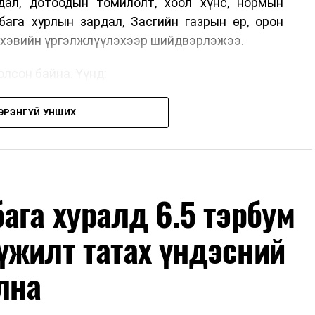
дал, дотоодын томилолт, хоол хүнс, нормын
бага хурлын зардал, Засгийн газрын өр, орон
г хэвийн үргэлжлүүлэхээр шийдвэрлэжээ.
лсон байна. Үүнд:
н шийдвэртэйгээс бусад хурал, зөвлөгөөн, ой,
ЭРЭНГҮЙ УНШИХ
ын арга хэмжээ;
дөр албан тушаалтны томилолтоос бусад гадаад
х зардал;
өмж, тавилга, автомашин худалдан авах;
ага хуралд 6.5 тэрбум
с бусад сургалт, дадлага;
үжилт татах үндэсний
но, контент, хэвлэлийн зардал;
мшуулал.
лна
оны арванхоёрдугаар сарын 31 хүртэл мөрдөнө.
элтийн горимд хамрагдахгүй бөгөөд цэцэрлэг,