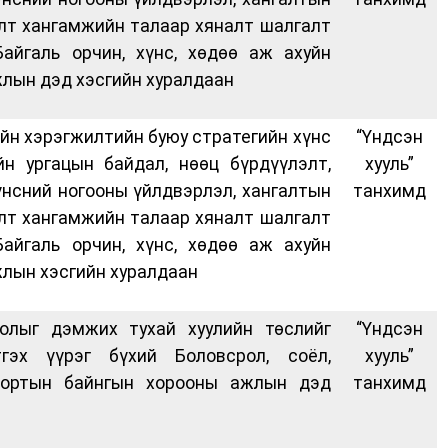
лт хангамжийн талаар хяналт шалгалт
Байгаль орчин, хүнс, хөдөө аж ахуйн
лын дэд хэсгийн хуралдаан
ийн хэрэгжилтийн буюу стратегийн хүнс
“Үндсэн
йн ургацын байдал, нөөц бүрдүүлэлт,
хууль”
хүнсний ногооны үйлдвэрлэл, хангалтын
танхимд
лт хангамжийн талаар хяналт шалгалт
Байгаль орчин, хүнс, хөдөө аж ахуйн
лын хэсгийн хуралдаан
олыг дэмжих тухай хуулийн төслийг
“Үндсэн
тгэх үүрэг бүхий Боловсрол, соёл,
хууль”
портын байнгын хорооны ажлын дэд
танхимд