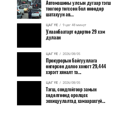
Автомашины улсын дугаар тэгш
тоогоор төгссөн бол өнөөдөр
шатахуун ав...
ЦАГ ҮЕ
9 цаг 48 минут
Улаанбаатарт өдөртөө 29 хэм
дулаан
ЦАГ ҮЕ
2026/08/05
Прокурорын байгууллага
өнгөрсөн долоо хоногт 29,444
хэрэгт хяналт та...
ЦАГ ҮЕ
2026/08/05
Тэгш, сондгойгоор замын
хөдөлгөөнд оролцох
зохицуулалтад хамаарахгүй...