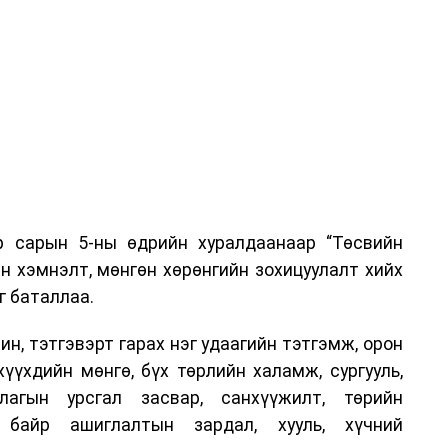
р сарын 5-ны өдрийн хуралдаанаар “Төсвийн
н хэмнэлт, мөнгөн хөрөнгийн зохицуулалт хийх
г баталлаа.
н, тэтгэвэрт гарах нэг удаагийн тэтгэмж, орон
хүүхдийн мөнгө, бүх төрлийн халамж, сургууль,
лагын урсгал засвар, санхүүжилт, төрийн
, байр ашиглалтын зардал, хууль, хүчний