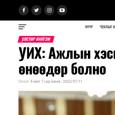
НҮҮР
ЧУХЛЫГ 
УЛСТӨР НИЙГЭМ
УИХ: Ажлын хэс
өнөөдөр болно
Огноо:
4 жил 7 сар.өмнө
,
2022/01/11