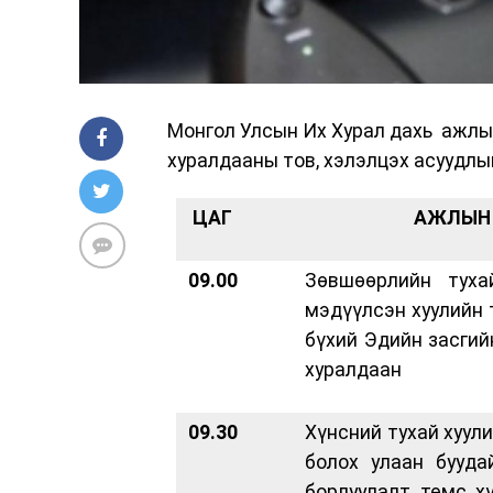
Монгол Улсын Их Хурал дахь ажлын
хуралдааны тов, хэлэлцэх асуудлы
ЦАГ
АЖЛЫН 
09.00
Зөвшөөрлийн туха
мэдүүлсэн хуулийн 
бүхий Эдийн засгий
хуралдаан
09.30
Хүнсний тухай хуул
болох улаан бууда
борлуулалт, төмс, 