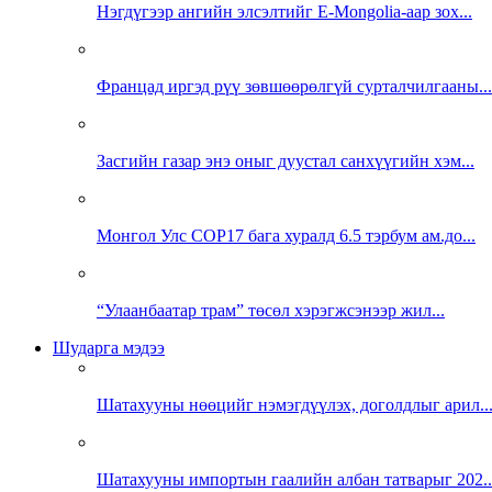
Нэгдүгээр ангийн элсэлтийг E-Mongolia-аар зох...
Францад иргэд рүү зөвшөөрөлгүй сурталчилгааны...
Засгийн газар энэ оныг дуустал санхүүгийн хэм...
Монгол Улс COP17 бага хуралд 6.5 тэрбум ам.до...
“Улаанбаатар трам” төсөл хэрэгжсэнээр жил...
Шударга мэдээ
Шатахууны нөөцийг нэмэгдүүлэх, доголдлыг арил..
Шатахууны импортын гаалийн албан татварыг 202..