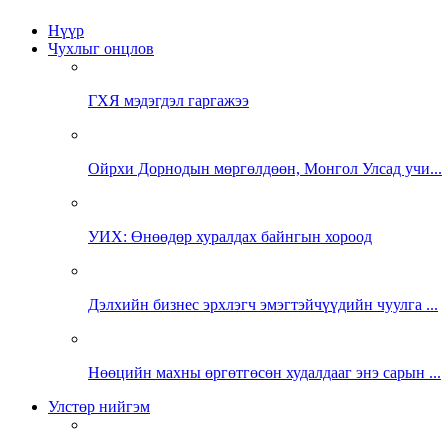
Нүүр
Чухлыг онцлов
ГХЯ мэдэгдэл гаргажээ
Ойрхи Дорнодын мөргөлдөөн, Монгол Улсад учи...
УИХ: Өнөөдөр хуралдах байнгын хороод
Дэлхийн бизнес эрхлэгч эмэгтэйчүүдийн чуулга ...
Нөөцийн махны өргөтгөсөн худалдааг энэ сарын ...
Улстөр нийгэм