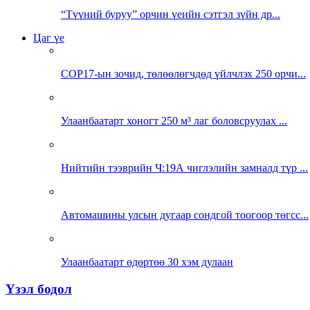
“Түүний буруу” орчин үеийн сэтгэл зүйн др...
Цаг үе
COP17-ын зочид, төлөөлөгчдөд үйлчлэх 250 орчи...
Улаанбаатарт хоногт 250 м³ лаг боловсруулах ...
Нийтийн тээврийн Ч:19А чиглэлийн замналд түр ...
Автомашины улсын дугаар сондгой тоогоор төгсс...
Улаанбаатарт өдөртөө 30 хэм дулаан
Үзэл бодол