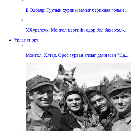
Б.Одбаяр: Туулын хурдны замыг барихдаа голын ...
У.Хүрэлсүх: Монгол цэргийн өдөр бол бахархал-...
Урлаг спорт
Монгол, Хятад, Орос гурван улсыг дамнасан "Ца...