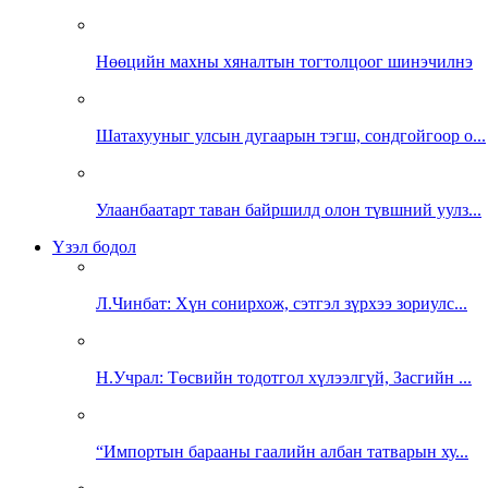
Нөөцийн махны хяналтын тогтолцоог шинэчилнэ
Шатахууныг улсын дугаарын тэгш, сондгойгоор о...
Улаанбаатарт таван байршилд олон түвшний уулз...
Үзэл бодол
Л.Чинбат: Хүн сонирхож, сэтгэл зүрхээ зориулс...
Н.Учрал: Төсвийн тодотгол хүлээлгүй, Засгийн ...
“Импортын барааны гаалийн албан татварын ху...