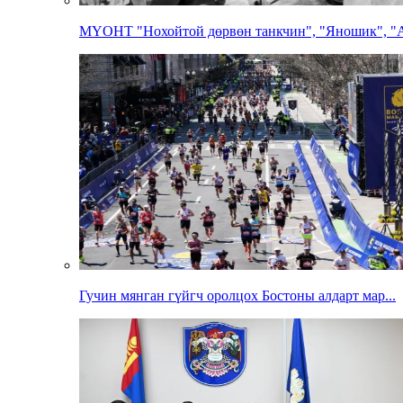
МҮОНТ "Нохойтой дөрвөн танкчин", "Яношик", "А
Гучин мянган гүйгч оролцох Бостоны алдарт мар...