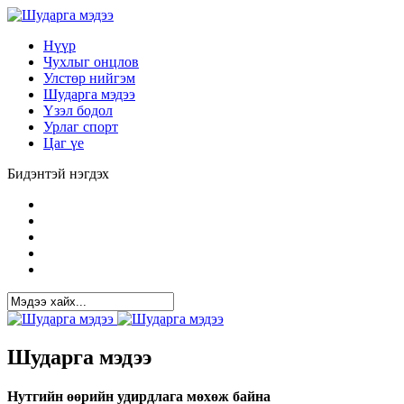
Нүүр
Чухлыг онцлов
Улстөр нийгэм
Шударга мэдээ
Үзэл бодол
Урлаг спорт
Цаг үе
Бидэнтэй нэгдэх
Шударга мэдээ
Нутгийн өөрийн удирдлага мөхөж байна