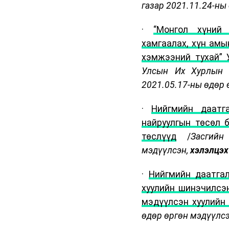
газар 2021.11.24-ны
·
“Монгол хүний
хамгаалах, хүн амы
хэмжээний тухай” 
Улсын Их Хурлын 
2021.05.17-ны өдөр 
·
Нийгмийн даатг
найруулгын төсөл 
төслүүд
/
Засгийн
мэдүүлсэн,
хэлэлцэх
·
Нийгмийн даатгал
хуулийн шинэчилсэн
мэдүүлсэн хуулийн
өдөр өргөн мэдүүлс