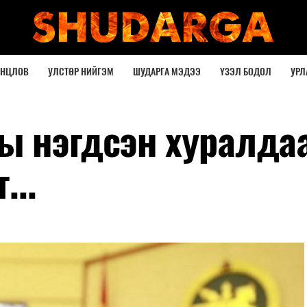
ОНЦЛОВ
УЛСТӨР НИЙГЭМ
ШУДАРГА МЭДЭЭ
ҮЗЭЛ БОДОЛ
УРЛ
ы нэгдсэн хуралда
...