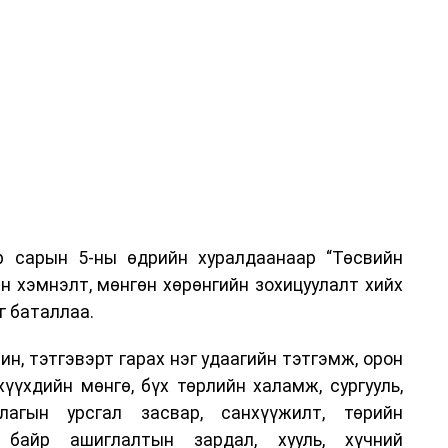
р сарын 5-ны өдрийн хуралдаанаар “Төсвийн
н хэмнэлт, мөнгөн хөрөнгийн зохицуулалт хийх
г баталлаа.
н, тэтгэвэрт гарах нэг удаагийн тэтгэмж, орон
хүүхдийн мөнгө, бүх төрлийн халамж, сургууль,
лагын урсгал засвар, санхүүжилт, төрийн
, байр ашиглалтын зардал, хууль, хүчний