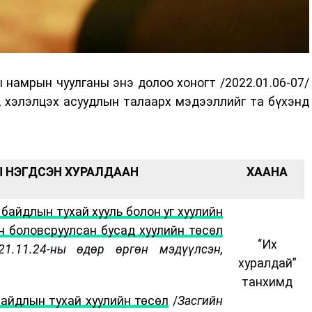
намрын чуулганы энэ долоо хоногт /2022.01.06-07/
, хэлэлцэх асуудлын талаарх мэдээллийг та бүхэнд
 НЭГДСЭН ХУРАЛДААН
ХААНА
байдлын тухай хууль болон уг хуулийн
н боловсруулсан бусад хуулийн төсөл
“Их
21.11.24-ны өдөр өргөн мэдүүлсэн,
хуралдай”
танхимд
байдлын тухай хуулийн төсөл
/
Засгийн