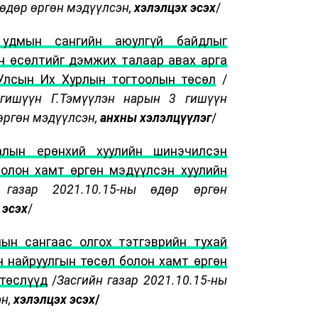
 өдөр өргөн мэдүүлсэн,
хэлэлцэх эсэх
/
 удмын сангийн аюулгүй байдлыг
н өсөлтийг дэмжих талаар авах арга
Улсын Их Хурлын тогтоолын төсөл
/
гишүүн Г.Тэмүүлэн нарын 3 гишүүн
өргөн мэдүүлсэн,
анхны хэлэлцүүлэг
/
алын ерөнхий хуулийн шинэчилсэн
болон хамт өргөн мэдүүлсэн хуулийн
 газар 2021.10.15-ны өдөр өргөн
 эсэх
/
ын сангаас олгох тэтгэврийн тухай
 найруулгын төсөл болон хамт өргөн
 төслүүд
/
Засгийн газар 2021.10.15-ны
эн,
хэлэлцэх эсэх
/