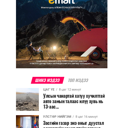
ШИНЭ МЭДЭЭ
ТОП МЭДЭЭ
ЦАГ ҮЕ
8 цаг 12 минут
Улсын чанартай хатуу хучилттай
авто замын талаас илүү хувь нь
13-аас...
УЛСТӨР НИЙГЭМ
8 цаг 16 минут
Засгийн газар энэ оныг дуустал