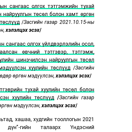
ын сангаас олгох тэтгэмжийн тухай
 найруулгын төсөл болон хамт өргөн
 төслүүд
/
Засгийн газар 2021.10.15-ны
эн,
хэлэлцэх эсэх
/
н сангаас олгох үйлдвэрлэлийн осол,
аалсан өвчний тэтгэвэр, тэтгэмж,
уулийн шинэчилсэн найруулгын төсөл
мэдүүлсэн хуулийн төслүүд
/
Засгийн
 өдөр өргөн мэдүүлсэн,
хэлэлцэх эсэх
/
тгэврийн тухай хуулийн төсөл болон
сэн хуулийн төслүүд
/
Засгийн газар
өргөн мэдүүлсэн,
хэлэлцэх эсэх
/
мьтад, хашаа, худгийн тооллогын 2021
 дүн”-гийн талаарх Үндэсний