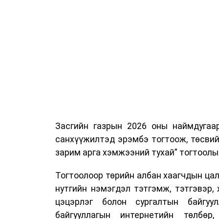
Засгийн газрын 2026 оны наймдугаа
санхүүжилтэд эрэмбэ тогтоож, төсвий
зарим арга хэмжээний тухай” тогтоолы
Тогтоолоор төрийн албан хаагчдын цали
нутгийн нэмэгдэл тэтгэмж, тэтгэвэр, 
цэцэрлэг болон сургалтын байгуул
байгууллагын интернетийн төлбөр