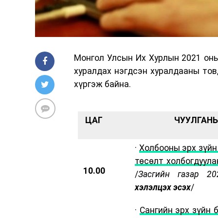
Монгол Улсын Их Хурлын 2021 оны 
хуралдах нэгдсэн хуралдааны тов
хүргэж байна.
ЦАГ
ЧУУЛГАНЫ
·
Холбооны эрх зүйн 
төсөлт холбогдуула
10.00
/
Засгийн газар 20
хэлэлцэх эсэх
/
·
Сангийн эрх зүйн 