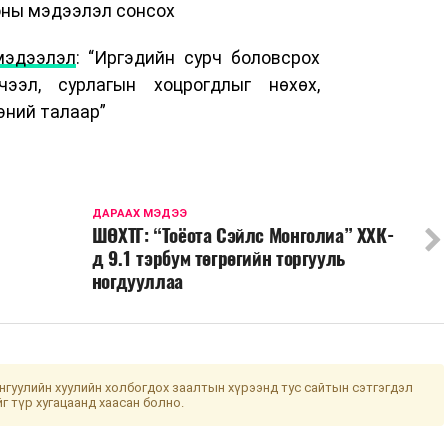
оны мэдээлэл сонсох
мэдээлэл
: “Иргэдийн сурч боловсрох
чээл, сурлагын хоцрогдлыг нөхөх,
эний талаар”
ДАРААХ МЭДЭЭ
ШӨХТГ: “Тоёота Сэйлс Монголиа” ХХК-
д 9.1 тэрбум төгрөгийн торгууль
ногдууллаа
гуулийн хуулийн холбогдох заалтын хүрээнд тус сайтын сэтгэгдэл
йг түр хугацаанд хаасан болно.