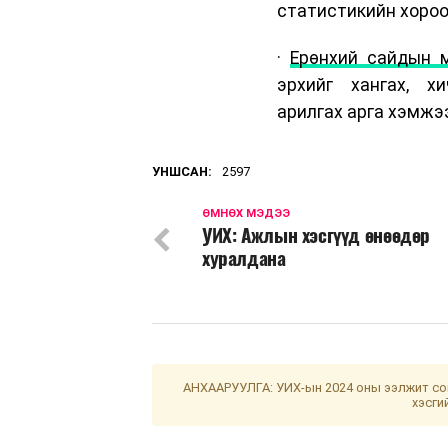
статистикийн хоро
·
Ерөнхий сайдын 
эрхийг хангах, хи
арилгах арга хэмжэ
УНШСАН:
2597
ӨМНӨХ МЭДЭЭ
УИХ: Ажлын хэсгүүд өнөөдөр
хуралдана
АНХААРУУЛГА: УИХ-ын 2024 оны ээлжит сон
хэсги