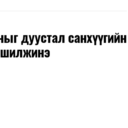
оныг дуустал санхүүгийн
 шилжинэ