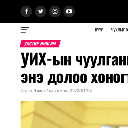
НҮҮР
ЧУХЛЫГ 
УЛСТӨР НИЙГЭМ
УИХ-ын чуулган
энэ долоо хоногт
Огноо:
4 жил 7 сар.өмнө
,
2022/01/06