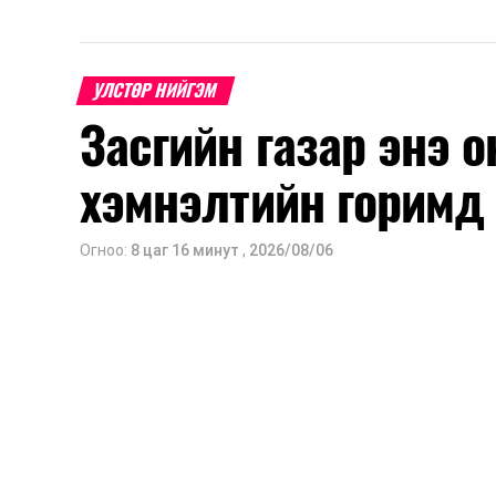
УЛСТӨР НИЙГЭМ
Засгийн газар энэ 
хэмнэлтийн горимд
Огноо:
8 цаг 16 минут
,
2026/08/06