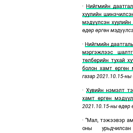
·
Нийгмийн даатгал
хуулийн шинэчилсэн
мэдүүлсэн хуулийн
өдөр өргөн мэдүүлс
·
Нийгмийн даатгалы
мэргэжлээс шалтг
төлбөрийн тухай х
болон хамт өргөн 
газар 2021.10.15-ны
·
Хувийн нэмэлт тэ
хамт өргөн мэдүүл
2021.10.15-ны өдөр 
· “Мал, тэжээвэр а
оны урьдчилсан