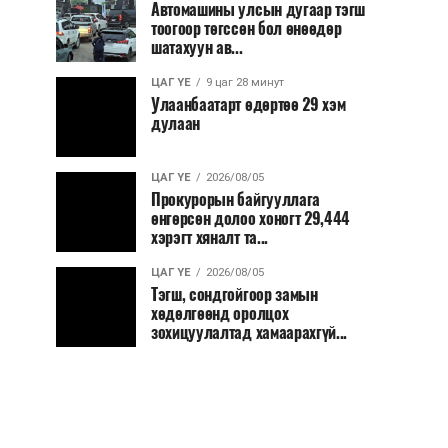
Автомашины улсын дугаар тэгш
тоогоор төгссөн бол өнөөдөр
шатахуун ав...
ЦАГ ҮЕ
9 цаг 28 минут
Улаанбаатарт өдөртөө 29 хэм
дулаан
ЦАГ ҮЕ
2026/08/05
Прокурорын байгууллага
өнгөрсөн долоо хоногт 29,444
хэрэгт хяналт та...
ЦАГ ҮЕ
2026/08/05
Тэгш, сондгойгоор замын
хөдөлгөөнд оролцох
зохицуулалтад хамаарахгүй...