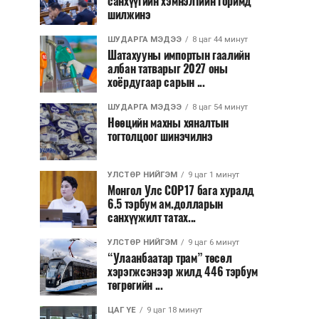
санхүүгийн хэмнэлтийн горимд
шилжинэ
ШУДАРГА МЭДЭЭ
8 цаг 44 минут
Шатахууны импортын гаалийн
албан татварыг 2027 оны
хоёрдугаар сарын ...
ШУДАРГА МЭДЭЭ
8 цаг 54 минут
Нөөцийн махны хяналтын
тогтолцоог шинэчилнэ
УЛСТӨР НИЙГЭМ
9 цаг 1 минут
Монгол Улс COP17 бага хуралд
6.5 тэрбум ам.долларын
санхүүжилт татах...
УЛСТӨР НИЙГЭМ
9 цаг 6 минут
“Улаанбаатар трам” төсөл
хэрэгжсэнээр жилд 446 тэрбум
төгрөгийн ...
ЦАГ ҮЕ
9 цаг 18 минут