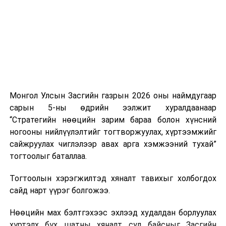
аас шаардлагатай түлш, шатахуун нийлүүлэхээр
тохиролцсон байна.
Тэрбээр шатахууны нөөц, түгээлтийн мэдээллийг
иргэдэд ил тод хүргэж, 33 жилийн дараа анх удаа
хэрэгжиж буй шатахуун нөөцлөх 22 сав, агуулахын
барилгын ажлын явцыг Засгийн газар болон олон
нийтэд тогтмол мэдээлэхийг үүрэг болгожээ.
Монгол Улсын Засгийн газрын 2026 оны наймдугаар
сарын 5-ны өдрийн ээлжит хуралдаанаар
“Газрын тосны бүтээгдэхүүний хомсдолоос
“Стратегийн нөөцийн зарим бараа болон хүнсний
сэргийлэх талаар авах зарим арга хэмжээний тухай”
ногооны нийлүүлэлтийг тогтворжуулах, хүртээмжийг
Засгийн газрын тогтоолоор бүх төрлийн шатахууны
сайжруулах чиглэлээр авах арга хэмжээний тухай”
импортын гаалийн албан татварыг 2027 оны
тогтоолыг баталлаа.
хоёрдугаар сарын 1 хүртэл тэг хувиар тогтоолоо.
Тогтоолын хэрэгжилтэд хяналт тавихыг холбогдох
Мөн газрын тосны бүтээгдэхүүн, шатахууныг хилээр
сайд нарт үүрэг болгожээ.
шуурхай нэвтрүүлэх, тээвэрлэх, буулгах, гадаад
вагонцистерний ашиглалтын төлбөр, хураамжийг
Нөөцийн мах бэлтгэхээс эхлээд худалдан борлуулах
хөнгөвчлөх, шаардлага хангасан зөвшөөрлийн
хүртэлх бүх шатны хяналт сул байсныг Засгийн