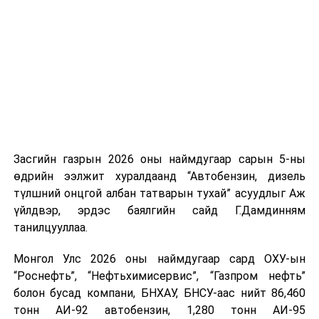
ирсэн бөгөөд шилжүүлэн ачих ажиллагаа хийгдэж
байна" гэлээ
гэж Аж үйлдвэр, эрдэс баялгийн яамнаас
мэдээллээ.
Засгийн газрын 2026 оны наймдугаар сарын 5-ны
өдрийн ээлжит хуралдаанд “Автобензин, дизель
түлшний онцгой албан татварын тухай” асуудлыг Аж
үйлдвэр, эрдэс баялгийн сайд Г.Дамдинням
танилцууллаа.
Монгол Улс 2026 оны наймдугаар сард ОХУ-ын
“Роснефть”, “Нефтьхимисервис”, “Газпром нефть”
болон бусад компани, БНХАУ, БНСУ-аас нийт 86,460
тонн АИ-92 автобензин, 1,280 тонн АИ-95