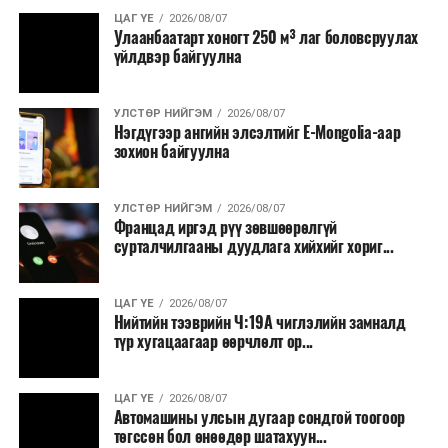
үйлдэж, бүртгэлийг ил тод болгох юм.
ЦАГ ҮЕ
2026/08/07
Улаанбаатарт хоногт 250 м³ лаг боловсруулах
үйлдвэр байгуулна
2026 оны намар бэлтгэж, 2027 оны хавар худалдаанд
гаргах нөөцийн махны бүрдүүлэлтэд Нийслэлийн
Засаг дарга Б.Пүрэвдагваг онцгойлон анхаарч
УЛСТӨР НИЙГЭМ
2026/08/07
Нэгдүгээр ангийн элсэлтийг E-Mongolia-аар
ажиллахыг Ерөнхий сайд үүрэг болгожээ.
зохион байгуулна
Нөөцийн махыг цахим системд бүртгэснээр мах
бэлтгэлийн явц, нөөцийн үлдэгдэл ил тод болно. Мөн
УЛСТӨР НИЙГЭМ
2026/08/07
хөнгөлөлттэй зээлийг зориулалтын бусаар ашиглах
Францад иргэд рүү зөвшөөрөлгүй
сурталчилгааны дуудлага хийхийг хориг...
явдлыг таслан зогсоох, хүртээмжийг нэмэгдүүлэх,
өрсөлдөөнийг бий болгох боломжтой гэж үзжээ.
ЦАГ ҮЕ
2026/08/07
Иргэд агуулах, үйлдвэрээс махаа шууд худалдан авах,
Нийтийн тээврийн Ч:19А чиглэлийн замналд
түр хугацаагаар өөрчлөлт ор...
малчид системээр дамжуулан бүтээгдэхүүнээ
эцсийн хэрэглэгчид борлуулах боломж бүрдэх юм.
ЦАГ ҮЕ
2026/08/07
Түүнчлэн түлш, улаанбуудай, хүнсний ногооны нөөц
Автомашины улсын дугаар сондгой тоогоор
бүрдүүлэх зоорь, агуулах барих аж ахуйн нэгжүүдэд
төгссөн бол өнөөдөр шатахуун...