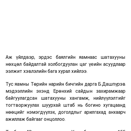
Мөн дээрх ажлын хүрээнд жижиг дунд бизнес
эрхлэгч, гарааны бизнес эрхлэгч нарын санхүүгийн
боловсрол мэдээллийг нэмэгдүүлэхэд тулгарч буй
асуудлыг нээн илрүүлэх, түүнийг даван туулах
боломж бололцоог бий болгоход чиглэсэн
хөтөлбөрийг нэг жилийн хугацаанд хамтран
хэрэгжүүлэх юм.
Аж үйлдвэр, эрдэс баялгийн яамнаас шатахууны
нөхцөл байдалтай холбогдуулан цаг үеийн асуудлаар
ээлжит хэвлэлийн бага хурал хийлээ.
Тус яамны Төрийн нарийн бичгийн дарга Б.Дашпүрэв
мэдээллийн эхэнд Ерөнхий сайдын захирамжаар
Уг хөтөлбөрүүд хэрэгжсэнээр бичил болон жижиг,
байгуулагдсан шатахууны хангамж, нийлүүлэлтийг
дунд үйлдвэр, үйлчилгээ эрхлэгчдийн мэдлэг,
тогтворжуулах шуурхай штаб нь богино хугацаанд
чадварыг дээшлүүлэх, санхүүгийн чадамжийг
нөөцийг нэмэгдүүлэх, доголдлыг арилгахад анхаарч
нэмэгдүүлж, дундаж давхаргын нийгэмд эзлэх хувь
ажиллаж байгааг онцоллоо.
хэмжээг өсгөхөд бодитой хувь нэмрийг оруулж
чадна хэмээн Төрийн банкны зүгээс ихээхэн ач