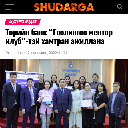
ШУДАРГА МЭДЭЭ
Төрийн банк “Гоолингоо ментор
клуб”-тэй хамтран ажиллана
Огноо:
4 жил 7 сар.өмнө
,
2022/01/06