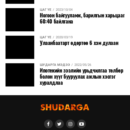
ЦАГ ҮЕ
2023/10/04
Ногоон байгууламж, барилгын харьцааг
60:40 байлгана
ЦАГ ҮЕ
2020/03/19
Улаанбаатарт өдөртөө 6 хэм дулаан
ШУДАРГА МЭДЭЭ
2022/05/26
Ипотекийн зээлийн урьдчилгаа төлбөр
болон хүүг бууруулах ажлын хэсгэг
хуралдлаа