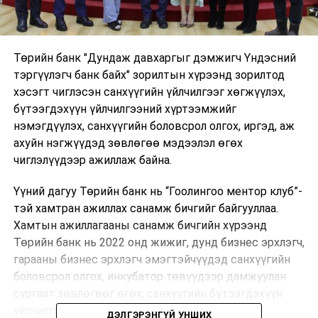
Төрийн банк "Дундаж давхаргыг дэмжигч Үндэсний
тэргүүлэгч банк байх" зорилтын хүрээнд зорилтод
хэсэгт чиглэсэн санхүүгийн үйлчилгээг хөгжүүлэх,
бүтээгдэхүүн үйлчилгээний хүртээмжийг
нэмэгдүүлэх, санхүүгийн боловсрол олгох, иргэд, аж
ахуйн нэгжүүдэд зөвлөгөө мэдээлэл өгөх
чиглэлүүдээр ажиллаж байна.
Үүний дагуу Төрийн банк нь “Гоолингоо ментор клуб”-
тэй хамтран ажиллах санамж бичгийг байгууллаа.
Хамтын ажиллагааны санамж бичгийн хүрээнд
Төрийн банк нь 2022 онд жижиг, дунд бизнес эрхлэгч,
гарааны бизнес эрхлэгч эмэгтэйчүүдэд санхүүгийн
боловсрол олгох, инкубатор төвүүдээр дамжуулан
сургалт зөвлөгөөг өгөх, санхүүгийн бүтээгдэхүүн
үйлчилгээг таатай нөхцөлөөр хүргэх, дундаж
ДЭЛГЭРЭНГҮЙ УНШИХ