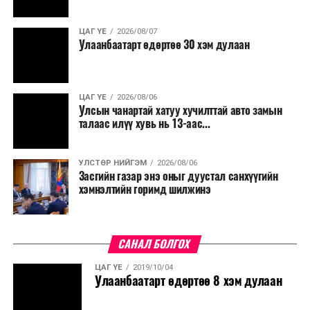
хөнгөлөлттэй зээл олгох, цахилгааны хөнгөлөлт
үзүүлэхийг салбарын сайд нарт үүрэг болголоо.
ЦАГ ҮЕ
2026/08/07
Улаанбаатарт өдөртөө 30 хэм дулаан
ЦАГ ҮЕ
2026/08/06
Улсын чанартай хатуу хучилттай авто замын
талаас илүү хувь нь 13-аас...
УЛСТӨР НИЙГЭМ
2026/08/06
Засгийн газар энэ оныг дуустал санхүүгийн
хэмнэлтийн горимд шилжинэ
САНАЛ БОЛГОХ
ЦАГ ҮЕ
2019/10/04
Улаанбаатарт өдөртөө 8 хэм дулаан