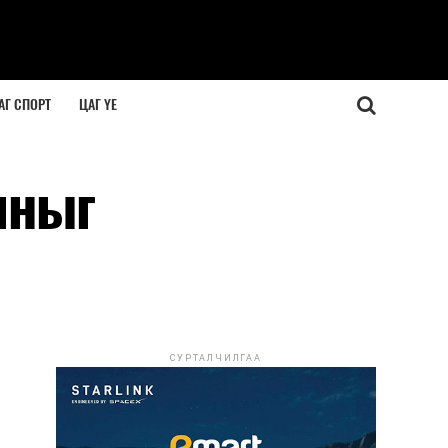
АГ СПОРТ
ЦАГ ҮЕ
яныг
СУРТАЛЧИЛГАА