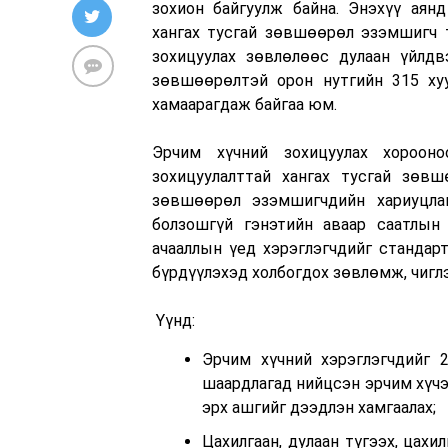
зохион байгуулж байна. Энэхүү аянд
хангах тусгай зөвшөөрөл эзэмшигч т
зохицуулах зөвлөлөөс дулаан үйлдвэ
зөвшөөрөлтэй орон нутгийн 315 ху
хамаарагдаж байгаа юм.
Эрчим хүчний зохицуулах хорооноо
зохицуулалттай хангах тусгай зөвш
зөвшөөрөл эзэмшигчдийн хариуцлаг
болзошгүй гэнэтийн аваар саатлын
ачааллын үед хэрэглэгчдийг стандар
бүрдүүлэхэд холбогдох зөвлөмж, чиглэ
Үүнд:
Эрчим хүчний хэрэглэгчдийг 
шаардлагад нийцсэн эрчим хүчээ
эрх ашгийг дээдлэн хамгаалах;
Цахилгаан, дулаан түгээх, цахи