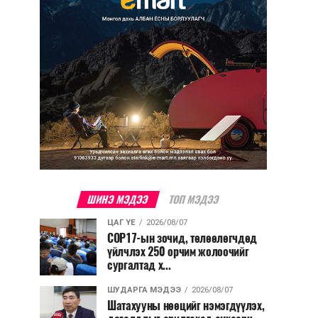
ШИНЭ МЭДЭЭ
ТОП МЭДЭЭ
ЦАГ ҮЕ
2026/08/07
COP17-ын зочид, төлөөлөгчдөд
үйлчлэх 250 орчим жолоочийг
сургалтад х...
ШУДАРГА МЭДЭЭ
2026/08/07
Шатахууны нөөцийг нэмэгдүүлэх,