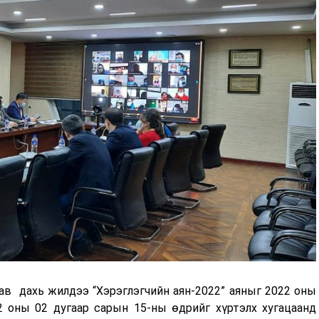
ав дахь жилдээ “Хэрэглэгчийн аян-2022” аяныг 2022 оны
 оны 02 дугаар сарын 15-ны өдрийг хүртэлх хугацаанд