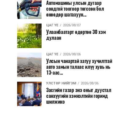
Автомашины улсын дугаар
сондгой тоогоор төгссөн бол
өнөөдөр шатахуун...
ЦАГ ҮЕ
2026/08/07
Улаанбаатарт өдөртөө 30 хэм
дулаан
ЦАГ ҮЕ
2026/08/06
Улсын чанартай хатуу хучилттай
авто замын талаас илүү хувь нь
13-аас...
УЛСТӨР НИЙГЭМ
2026/08/06
Засгийн газар энэ оныг дуустал
санхүүгийн хэмнэлтийн горимд
шилжинэ