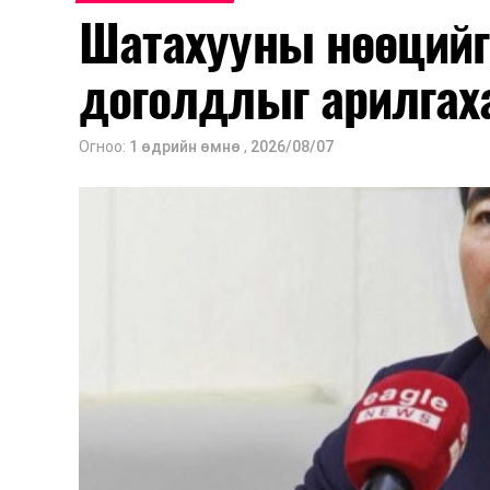
Шатахууны нөөцийг
доголдлыг арилгах
Огноо:
1 өдрийн өмнө
,
2026/08/07