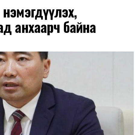
 нэмэгдүүлэх,
ад анхаарч байна