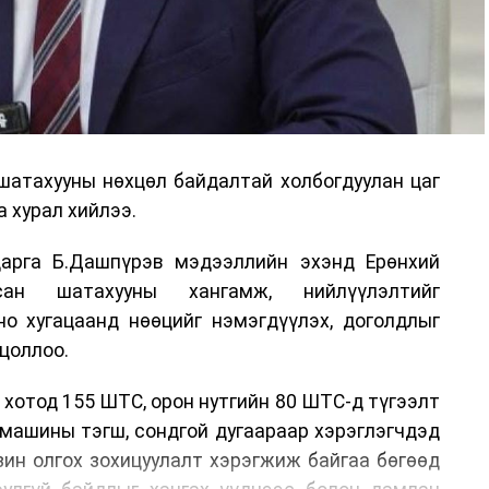
шатахууны нөхцөл байдалтай холбогдуулан цаг
 хурал хийлээ.
арга Б.Дашпүрэв мэдээллийн эхэнд Ерөнхий
сан шатахууны хангамж, нийлүүлэлтийг
но хугацаанд нөөцийг нэмэгдүүлэх, доголдлыг
цоллоо.
 хотод 155 ШТС, орон нутгийн 80 ШТС-д түгээлт
омашины тэгш, сондгой дугаараар хэрэглэгчдэд
нзин олгох зохицуулалт хэрэгжиж байгаа бөгөөд