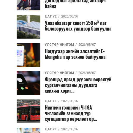
доголдлыг арилгахад анхаарч
байна
ЦАГ ҮЕ
2026/08/07
Улаанбаатарт хоногт 250 м³ лаг
боловсруулах үйлдвэр байгуулна
УЛСТӨР НИЙГЭМ
2026/08/07
Нэгдүгээр ангийн элсэлтийг E-
Mongolia-аар зохион байгуулна
УЛСТӨР НИЙГЭМ
2026/08/07
Францад иргэд рүү зөвшөөрөлгүй
сурталчилгааны дуудлага
хийхийг хориг...
ЦАГ ҮЕ
2026/08/07
Нийтийн тээврийн Ч:19А
чиглэлийн замналд түр
хугацаагаар өөрчлөлт ор...
ЦАГ ҮЕ
2026/08/07