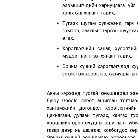
эзэмшигчдийн хариуцлага, үйл
хангахад хяналт тавих;
Түгээх шугам сүлжээнд гарч б
гэмтэл, саатлыг түргэн шуурха
өгөх;
Хэрэглэгчийн санал, хүсэлти
мэдээг нэгтгэх, хяналт тавих;
Эрчим хүчний хэрэглэгчдэд хуу
зохистой хэрэглээ, хариуцлагыг
Аяны хүрээнд тусгай зөвшөөрөл эзэ
буюу Google sheet ашиглан тогтмол
хангамжийн доголдол, хэрэглэгчий
цахилгаан, дулаан түгээх, хангах 
хэвшлийн орон сууцны ашиглалт үйлч
газар дээр нь шалгаж, холбогдох зө
Эрчим хүчний зохицуулах хорооноос Аи