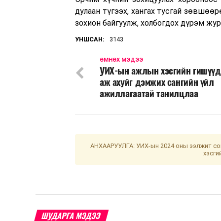
дулаан түгээх, хангах тусгай зөвшөө
зохион байгуулж, холбогдох дүрэм жур
УНШСАН:
3143
ӨМНӨХ МЭДЭЭ
УИХ-ын ажлын хэсгийн гишүүд
аж ахуйг дэмжих сангийн үйл
ажиллагаатай танилцлаа
АНХААРУУЛГА: УИХ-ын 2024 оны ээлжит сон
хэсги
ШУДАРГА МЭДЭЭ