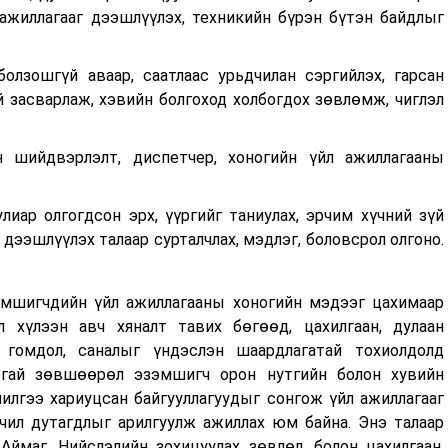
 ажиллагааг дээшлүүлэх, техникийн бүрэн бүтэн байдлыг
олзошгүй аваар, саатлаас урьдчилан сэргийлэх, гарсан
й засварлаж, хэвийн болгоход холбогдох зөвлөмж, чиглэл
йн шийдвэрлэлт, диспетчер, хоногийн үйл ажиллагааны
лиар олгогдсон эрх, үүргийг таниулах, эрчим хүчний зүй
 дээшлүүлэх талаар сурталчлах, мэдлэг, боловсрол олгоно.
мшигчдийн үйл ажиллагааны хоногийн мэдээг цахимаар
 хүлээн авч хяналт тавих бөгөөд, цахилгаан, дулаан
н гомдол, саналыг үндэслэн шаардлагатай тохиолдолд
тусгай зөвшөөрөл эзэмшигч орон нутгийн болон хувийн
илгээ хариуцсан байгууллагуудыг сонгож үйл ажиллагааг
рчил дутагдлыг арилгуулж ажиллах юм байна. Энэ талаар
̆маг, Нийслэлийн зохицуулах зөвлөл, болон цахилгаан,