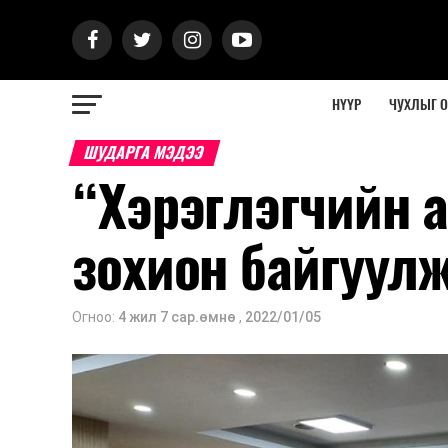
НҮҮР
ЧУХЛЫГ 
ШУДАРГА МЭДЭЭ
“Хэрэглэгчийн 
зохион байгуул
Огноо:
4 жил 7 сар.өмнө
,
2022/01/05