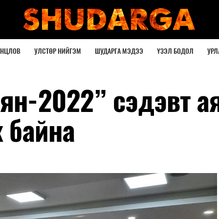
ОНЦЛОВ
УЛСТӨР НИЙГЭМ
ШУДАРГА МЭДЭЭ
ҮЗЭЛ БОДОЛ
УРЛ
аян-2022” сэдэвт а
ж байна