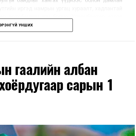
юулгүй байдлыг хангах үүднээс болон дамлан
утгийн иргэд намрын ургац хураалт, хадлантай
ар автобензин авч болно. Улаанбаатар хотод
 хэрэглэгчдэд нэг удаа 50,000 төгрөг хүртэл
ЭРЭНГҮЙ УНШИХ
рын 15-ны өдрийг хүртэл үргэлжлэх бөгөөд энэ
оримоор ажлаа үргэлжүүлнэ гэж найдаж байна.
лүүлэлтийг тогтворжуулах хүрээнд бусад эх
ч байна. Замын-Үүд боомтоор 2000 тонн дизель
н гаалийн албан
чих ажиллагаа хийгдэж байна" гэлээ
гэж Аж
ллээ.
хоёрдугаар сарын 1