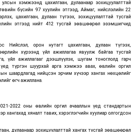
 улсын хэмжээнд цахилгаан, дулаанаар зохицуулалттай
өвийн бүсийн 97 хуулийн этгээд, Аймаг, нийслэлийн 22
рлэх, цахилгаан, дулаан түгээх, зохицуулалттай тусгай
улийн этгээд нийт 412 тусгай зөвшөөрөл эзэмшигчид
с Нийслэл, орон нутагт цахилгаан, дулаан түгээх,
өөрлийн хүрээнд үйл ажиллагаа явуулж байгаа тусгай
а, үйл ажиллагааг дээшлүүлэх, шугам тоноглолд гарч
 үед түргэн шуурхай арга хэмжээ авах, өвлийн оргил
тын шаардлагад нийцсэн эрчим хүчээр хангах нөхцөлийг
лийг өгч ажиллана.
2021-2022 оны өвлийн оргил ачааллын үед стандартын
р хангахад хяналт тавих, хэрэглэгчийн хуулиар олгогдсон
лгаан, дулаанаар зохицуулалттай хангах тусгай зөвшөөрөл