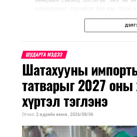
зөөврийн саванд олгохгүй. Энэ нь а
худалдахаас сэргийлж буй юм. Орон н
холбоотой ШТС-уудаар зөөврийн сава
автомашины тэгш, сондгой дугаараар
ДЭЛГ
автобензин олгох зохицуулалт энэ са
үед нөөцийг хэвийн болгох, хэвийн г
Шатахууны нөөцийг нэмэгдүүлэх, ний
ШУДАРГА МЭДЭЭ
үүсвэрийг нэмэгдүүлэх чиглэлд анхаар
Шатахууны импорты
түлш орж ирсэн бөгөөд шилжүүлэн а
үйлдвэр, эрдэс баялгийн яамнаас мэдээ
татварыг 2027 оны 
хүртэл тэглэнэ
Огноо:
2 өдрийн өмнө
,
2026/08/06