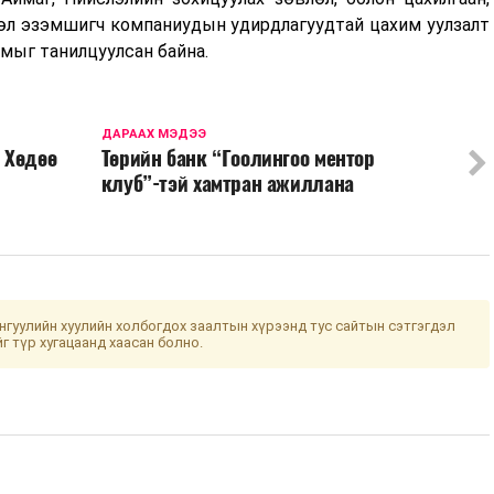
рөл эзэмшигч компаниудын удирдлагуудтай цахим уулзалт
мыг танилцуулсан байна.
ДАРААХ МЭДЭЭ
 Хөдөө
Төрийн банк “Гоолингоо ментор
клуб”-тэй хамтран ажиллана
гуулийн хуулийн холбогдох заалтын хүрээнд тус сайтын сэтгэгдэл
йг түр хугацаанд хаасан болно.