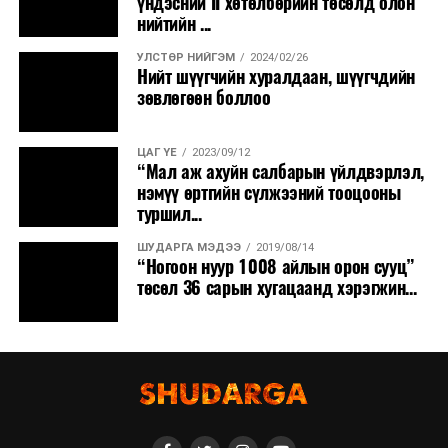
үндэсний II хөтөлбөрийн төсөлд олон
нийтийн ...
УЛСТӨР НИЙГЭМ
2024/02/26
Нийт шүүгчийн хуралдаан, шүүгчдийн
зөвлөгөөн боллоо
ЦАГ ҮЕ
2023/09/12
“Мал аж ахуйн салбарын үйлдвэрлэл,
нэмүү өртгийн сүлжээний тооцооны
туршил...
ШУДАРГА МЭДЭЭ
2019/08/14
“Ногоон нуур 1008 айлын орон сууц”
төсөл 36 сарын хугацаанд хэрэгжин...