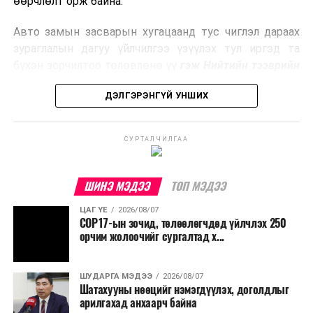
өөрчлөлт орж байна.
эрчим хүч үйлдвэрлэдэг.
Авто замын засварын хугацаанд тус чиглэл дараах
Ийнхүү лаг хатаах, шатаах технологийг лагийн
зураглалын дагуу үйлчилгээ үзүүлэх тул иргэд та
эзлэхүүнийг бууруулахын зэрэгцээ эрчим хүч
бүхэн зорчилтоо төлөвлөнө үү
гэж Нийтийн тээврийн
үйлдвэрлэх, нөөцийг дахин ашиглах чиглэлээр олон
бодлогын газраас мэдээллээ.
улсад өргөн ашиглаж байна.
ДЭЛГЭРЭНГҮЙ УНШИХ
СУРТАЛЧИЛГАА
ШИНЭ МЭДЭЭ
ТОП МЭДЭЭ
ЦАГ ҮЕ
2026/08/07
COP17-ын зочид, төлөөлөгчдөд үйлчлэх 250
орчим жолоочийг сургалтад х...
ШУДАРГА МЭДЭЭ
2026/08/07
Шатахууны нөөцийг нэмэгдүүлэх, доголдлыг
арилгахад анхаарч байна