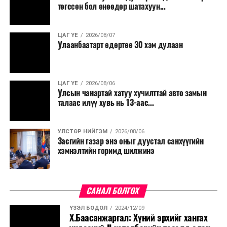
төгссөн бол өнөөдөр шатахуун...
ЦАГ ҮЕ
2026/08/07
Улаанбаатарт өдөртөө 30 хэм дулаан
ЦАГ ҮЕ
2026/08/06
Улсын чанартай хатуу хучилттай авто замын
талаас илүү хувь нь 13-аас...
УЛСТӨР НИЙГЭМ
2026/08/06
Засгийн газар энэ оныг дуустал санхүүгийн
хэмнэлтийн горимд шилжинэ
САНАЛ БОЛГОХ
ҮЗЭЛ БОДОЛ
2024/12/09
Х.Баасанжаргал: Хүний эрхийг хангах