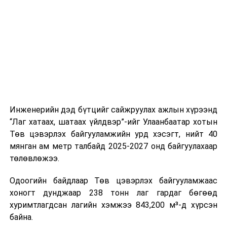
шат, маршрут, хөдөлгөөний зохион байгуулалт,
цагийн менежмент, мэдээлэл дамжуулах журам,
холбогдох байгууллагуудын уялдаа холбоо, аюулгүй
ажиллагааны чиглэлээр жолооч нарыг сургалт, арга
зүйгээр хангаж байна.
Мөн зам тээврийн осол, саатал болон бусад эрсдэл,
онцгой нөхцөл үүссэн үед авах арга хэмжээ, ачаалал
ихтэй нөхцөлд тайван, зөв, шуурхай шийдвэр гаргах,
Инженерийн дэд бүтцийг сайжруулах ажлын хүрээнд
өдөр тутмын ажлын бэлэн байдлыг хангах зэрэг
“Лаг хатаах, шатаах үйлдвэр”-ийг Улаанбаатар хотын
практик ур чадварыг сургалтын хөтөлбөрт тусгажээ.
Төв цэвэрлэх байгууламжийн урд хэсэгт, нийт 40
мянган ам метр талбайд 2025-2027 онд байгуулахаар
Сургалтыг танилцуулах лекц, асуулт-хариулт,
төлөвлөжээ.
жишээнд суурилсан сургалт, багаар ажиллах дасгал,
маршрут болон тээвэрлэлтийн урсгалын зураглалтай
Одоогийн байдлаар Төв цэвэрлэх байгууламжаас
танилцах, онцгой нөхцөлд ажиллах дадлага зэрэг
хоногт дунджаар 238 тонн лаг гардаг бөгөөд
онол, практик хосолсон хэлбэрээр зохион байгуулж
хуримтлагдсан лагийн хэмжээ 843,200 м³-д хүрсэн
байна.
байна.