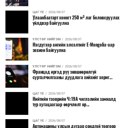
ЦАГ ҮЕ
2026/08/07
Улаанбаатарт хоногт 250 м³ лаг боловсруулах
үйлдвэр байгуулна
УЛСТӨР НИЙГЭМ
2026/08/07
Нэгдүгээр ангийн элсэлтийг E-Mongolia-аар
зохион байгуулна
УЛСТӨР НИЙГЭМ
2026/08/07
Францад иргэд рүү зөвшөөрөлгүй
сурталчилгааны дуудлага хийхийг хориг...
ЦАГ ҮЕ
2026/08/07
Нийтийн тээврийн Ч:19А чиглэлийн замналд
түр хугацаагаар өөрчлөлт ор...
ЦАГ ҮЕ
2026/08/07
Автомашины улсын дугаар сондгой тоогоор