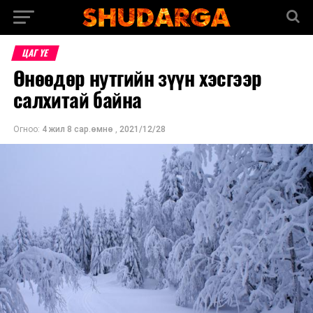
ЦАГ ҮЕ
Өнөөдөр нутгийн зүүн хэсгээр
салхитай байна
Огноо:
4 жил 8 сар.өмнө
,
2021/12/28