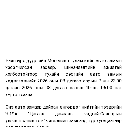
ажлын нэг хэсэг гэж
Зам, тээврийн яамнаас
байгууламжаас гардаг лагийг байгаль орчинд аюулгүй
мэдээллээ.
аргаар боловсруулж, эзлэхүүнийг эрс бууруулах
зориулалттай. Лагийг өндөр температурт шатааснаар
эзлэхүүн нь 90 хүртэл хувиар буурч, бактери, вирус
болон бусад өвчин үүсгэгч бичил биетнийг устгах
боломжтой.
Түүнчлэн шаталтын явцад үүсэх дулааныг цахилгаан
болон дулааны эрчим хүч үйлдвэрлэхэд ашиглаж
Баянзүрх дүүргийн Монелийн гудамжийн авто замын
болдог. Зарим технологийн хувьд шаталтын дараа
хэсэгчилсэн засвар, шинэчлэлтийн ажилтай
үлдэх үнснээс фосфор зэрэг ашигт эрдсийг сэргээн
холбоотойгоор тухайн хэсгийн авто замын
авах боломжтой аж.
хөдөлгөөнийг 2026 оны 08 дугаар сарын 7-ны 23:00
цагаас 2026 оны 08 дугаар сарын 10-ны 06:00 цаг
Япон, Герман, Швейцар, Нидерланд, Өмнөд Солонгос
хүртэл хаана.
зэрэг улс лаг хатаах, шатаах технологийг ашиглаж
байна. Тухайлбал, Германд лаг шатаах үйлдвэрээс
Энэ авто замаар дайран өнгөрдөг нийтийн тээврийн
гарсан үнснээс фосфор сэргээн авах технологи
Ч:19А “Цагаан давааны задгай-Сансарын
ашигладаг бол Нидерландад төвлөрсөн лаг
үйлчилгээний төв” чиглэлийн замналд түр хугацаагаар
боловсруулах үйлдвэрүүдээр дулаан, цахилгаан