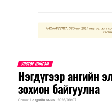
АНХААРУУЛГА: УИХ-ын 2024 оны ээлжит сон
хэсги
УЛСТӨР НИЙГЭМ
Нэгдүгээр ангийн э
зохион байгуулна
Огноо:
1 өдрийн өмнө
,
2026/08/07