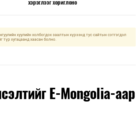
хэрэглээг хориглоно
гуулийн хуулийн холбогдох заалтын хүрээнд тус сайтын сэтгэгдэл
йг түр хугацаанд хаасан болно.
лсэлтийг E-Mongolia-аар