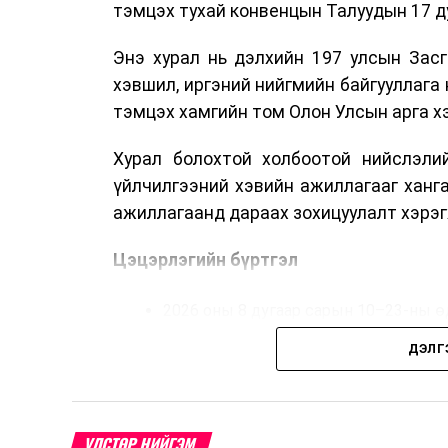
тэмцэх тухай конвенцын Талуудын 17 ду
Энэ хурал нь дэлхийн 197 улсын Засг
хэвшил, иргэний нийгмийн байгууллага 
тэмцэх хамгийн том Олон Улсын арга 
Хурал болохтой холбоотой нийслэлий
үйлчилгээний хэвийн ажиллагааг ханг
ажиллагаанд дараах зохицуулалт хэрэг
Цэцэрлэгийн бүртгэл
2026 оны 8 дугаар сарын 10–23-ны ө
Нэгдүгээр ангийн элсэлт
ДЭЛГ
2026 оны 8 дугаар сарын 17–28-ны ө
Энэ хугацаанд хүүхэд бүртгэх дэмжлэ
УЛСТӨР НИЙГЭМ