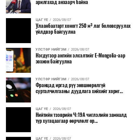
арилгахад анхаарч байна
бүтээгдэхүүний нөөц бүрдүүлэх, хадгалах, түгээх,
борлуулах бүх шатанд цахим төлбөрийн баримт
үйлдэж, бүртгэлийг ил тод болгох юм.
ЦАГ ҮЕ
2026/08/07
Улаанбаатарт хоногт 250 м³ лаг боловсруулах
үйлдвэр байгуулна
2026 оны намар бэлтгэж, 2027 оны хавар худалдаанд
гаргах нөөцийн махны бүрдүүлэлтэд Нийслэлийн
Засаг дарга Б.Пүрэвдагваг онцгойлон анхаарч
УЛСТӨР НИЙГЭМ
2026/08/07
Нэгдүгээр ангийн элсэлтийг E-Mongolia-аар
ажиллахыг Ерөнхий сайд үүрэг болгожээ.
зохион байгуулна
Нөөцийн махыг цахим системд бүртгэснээр мах
бэлтгэлийн явц, нөөцийн үлдэгдэл ил тод болно. Мөн
УЛСТӨР НИЙГЭМ
2026/08/07
хөнгөлөлттэй зээлийг зориулалтын бусаар ашиглах
Францад иргэд рүү зөвшөөрөлгүй
сурталчилгааны дуудлага хийхийг хориг...
явдлыг таслан зогсоох, хүртээмжийг нэмэгдүүлэх,
өрсөлдөөнийг бий болгох боломжтой гэж үзжээ.
ЦАГ ҮЕ
2026/08/07
Иргэд агуулах, үйлдвэрээс махаа шууд худалдан авах,
Нийтийн тээврийн Ч:19А чиглэлийн замналд
түр хугацаагаар өөрчлөлт ор...
малчид системээр дамжуулан бүтээгдэхүүнээ
эцсийн хэрэглэгчид борлуулах боломж бүрдэх юм.
ЦАГ ҮЕ
2026/08/07