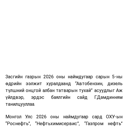
хувилбар тархсан тохиолдолд эрүүл мэндийн
үүсвэрийг нэмэгдүүлэх чиглэлд анхаарч байна.
байгууллагуудын бэлтгэл, бэлэн байдал ямар
Замын-Үүд боомтоор 2000 тонн дизель түлш орж
хэмжээнд байгаа тухай, хийгдэж буй ажлын судалгаа,
ирсэн бөгөөд шилжүүлэн ачих ажиллагаа хийгдэж
мэдээллийг нэгтгэн олон нийтэд ойлгомжтой
байна" гэлээ
гэж Аж үйлдвэр, эрдэс баялгийн яамнаас
хэлбэрээр түгээх шаардлага байгааг онцоллоо.
мэдээллээ.
Эх сурвалж: Шадар сайдын Ажлын алба
УНШСАН:
2493
ДАРААХ МЭДЭЭ
ЗГ: Оюу толгойн асуудлаарх УИХ-ын Түр хороотой
Засгийн газрын 2026 оны наймдугаар сарын 5-ны
хамтарч ажиллахыг үүрэг болголоо
өдрийн ээлжит хуралдаанд “Автобензин, дизель
ӨМНӨХ МЭДЭЭ
түлшний онцгой албан татварын тухай” асуудлыг Аж
Дархлаажуулалтын цэгийг дүүрэг тус бүрээр
үйлдвэр, эрдэс баялгийн сайд Г.Дамдинням
танилцуулж байна
танилцууллаа.
Монгол Улс 2026 оны наймдугаар сард ОХУ-ын
“Роснефть”, “Нефтьхимисервис”, “Газпром нефть”