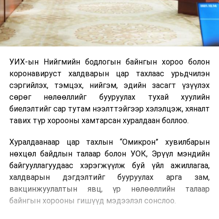
УИХ-ын Нийгмийн бодлогын байнгын хороо болон
коронавируст халдварын цар тахлаас урьдчилэн
сэргийлэх, тэмцэх, нийгэм, эдийн засагт үзүүлэх
сөрөг нөлөөллийг бууруулах тухай хуулийн
биелэлтийг сар тутам нээлттэйгээр хэлэлцэж, хяналт
тавих түр хорооны хамтарсан хуралдаан боллоо.
Хуралдаанаар цар тахлын “Омикрон” хувилбарын
нөхцөл байдлын талаар болон УОК, Эрүүл мэндийн
байгууллагуудаас хэрэгжүүлж буй үйл ажиллагаа,
халдварын дэгдэлтийг бууруулах арга зам,
вакцинжуулалтын явц, үр нөлөөллийн талаар
байнгын хорооны гишүүд мэдээлэл сонслоо.