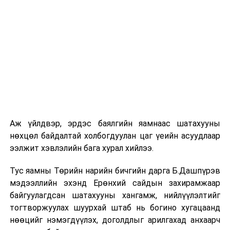
дэргэдэх Эрдэмтдийн зөвлөлийн мэдээллийг
сонссон юм.
Мэдээлэлдээ “Файзер” компаниас олон нийтэд өгч
байгаа мэдээлэлд гурван тунтай иргэдийн
омикроноос хамгаалах чадвар хоёр тунтай
иргэдийнхээс илүү өндөр байна гэдэг судалгааг
гаргасан байна.
Өмнөд Африкт энэ өвчнийг эмчилж байгаа эмч нарыг
Аж үйлдвэр, эрдэс баялгийн яамнаас шатахууны
өгч байгаа мэдээллээр энэ хувилбараар халдварласан
нөхцөл байдалтай холбогдуулан цаг үеийн асуудлаар
өвчтөнүүдийн биеийн байдалд хөнгөн байгаа.
ээлжит хэвлэлийн бага хурал хийлээ.
Одоогоор нас барсан хүн бүртгэгдээгүй. Харин Их
Британид Омикрон хувилбараар баталгаажсан нэг хүн
Тус яамны Төрийн нарийн бичгийн дарга Б.Дашпүрэв
нас барсан. Тус улсад одоогоор 4,000 орчим хүн
мэдээллийн эхэнд Ерөнхий сайдын захирамжаар
халдвар батлагдсан байна.
байгуулагдсан шатахууны хангамж, нийлүүлэлтийг
тогтворжуулах шуурхай штаб нь богино хугацаанд
АНУ-ын хувьд Омикронтой тэмцэх тактик нь
нөөцийг нэмэгдүүлэх, доголдлыг арилгахад анхаарч
бүүстэр тунг эрчимжүүлэх. Мөн амны хаалт, хүн