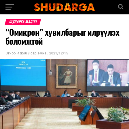
ШУДАРГА МЭДЭЭ
“Омикрон” хувилбарыг илрүүлэх
боломжтой
Огноо:
4 жил 8 сар.өмнө
,
2021/12/15