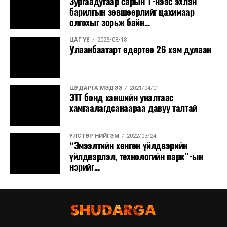
Зургаадугаар сарын 1-нээс эхлэн
барилгын зөвшөөрлийг цахимаар
олгохыг зорьж байн...
ЦАГ ҮЕ
2025/08/18
Улаанбаатарт өдөртөө 26 хэм дулаан
ШУДАРГА МЭДЭЭ
2021/04/01
ЭТТ бонд ханшийн уналтаас
хамгаалагдсанаараа давуу талтай
УЛСТӨР НИЙГЭМ
2022/03/24
“Эмээлтийн хөнгөн үйлдвэрийн
үйлдвэрлэл, технологийн парк”-ын
нэрийг...