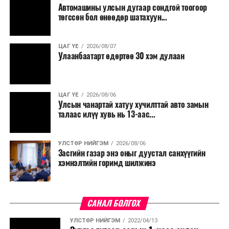
Түүнчлэн түлш, улаанбуудай, хүнсний ногооны нөөц
Автомашины улсын дугаар сондгой тоогоор
бүрдүүлэх зоорь, агуулах барих аж ахуйн нэгжүүдэд
төгссөн бол өнөөдөр шатахуун...
хөнгөлөлттэй зээл олгох, цахилгааны хөнгөлөлт
үзүүлэхийг салбарын сайд нарт үүрэг болголоо.
ЦАГ ҮЕ
2026/08/07
Улаанбаатарт өдөртөө 30 хэм дулаан
ЦАГ ҮЕ
2026/08/06
Улсын чанартай хатуу хучилттай авто замын
талаас илүү хувь нь 13-аас...
УЛСТӨР НИЙГЭМ
2026/08/06
Засгийн газар энэ оныг дуустал санхүүгийн
хэмнэлтийн горимд шилжинэ
САНАЛ БОЛГОХ
УЛСТӨР НИЙГЭМ
2022/04/13