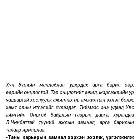
сургалтыг арванхоёрдугаар сарын 13-ны өдрөөс
сурагчдын улирлын амралт эхлэх хүртэл хугацаанд
зайн хэлбэрт шилжүүлэн зохион байгуулж, хяналт
тавьж ажиллах.
-2022 оны шинэ жилийн баярыг бүх шатны
боловсролын сургалтын байгууллагын багш, ажилтан,
суралцагчдын дунд тэмдэглэхгүй байхад онцгойлон
анхаарахыг үүрэг болголоо.
УНШСАН:
2844
Хүн бүрийн манлайлал, удирдах арга барил өөр,
ДАРААХ МЭДЭЭ
өөрийн онцлогтой. Тэр онцлогийг ажил, мэргэжлийн ур
Улаанбаатарт өдөртөө 13 хэм хүйтэн
чадвартай хослуулж ажиллах нь амжилтын эхлэл болж,
ӨМНӨХ МЭДЭЭ
хамт олны итгэлийг хүлээдэг. Тиймээс энэ удаад Увс
Хийгдээгүй ажлын төлбөр хувьдаа завшсан албан
аймгийн Онцгой байдлын газрын дарга, хурандаа
тушаалтанд холбогдох хэргийг шүүхэд шилжүүлэх
Л.Чинбаттай түүний ажлын замнал, арга барилын
саналтай прокурорт шилжүүлэв
талаар ярилцлаа.
-Таны карьерын замнал хэрхэн эхэлж, үргэлжилж