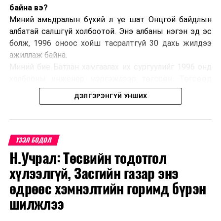
байна вэ?
Миний амьдралын бүхий л үе шат Онцгой байдлын
албатай салшгүй холбоотой. Энэ албаны нэгэн эд эс
болж, 1996 оноос хойш тасралтгүй 30 дахь жилдээ
ажиллаж байна.
Миний бие Батлан хамгаалах их сургуулийг 1996 онд
холбооны инженер мэргэжлээр төгссөн. Төгсөөд
Завхан аймагт нефтийн гэрээт байцаагчаар
ДЭЛГЭРЭНГҮЙ УНШИХ
томилогдон ажлын гараагаа эхлүүлж байлаа. Улмаар
2000 онд нефтийн гэрээт байцаагчдын албыг татан
буулгаснаар Булган аймгийн Гал түймэртэй тэмцэх
газрын Гал түймэр унтраах, аврах 50 дугаар ангид
ҮЗЭЛ БОДОЛ
салааны захирагчаар томилогдон дөрвөн жил
Н.Учрал: Төсвийн тодотгол
ажилласан. Үүнээс хойш буюу 2004-2024 онд Налайх
хүлээлгүй, Засгийн газар энэ
дүүргийн Онцгой байдлын хэлтэст салааны
өдрөөс хэмнэлтийн горимд бүрэн
захирагчаас хэлтсийн дарга хүртэл албан тушаал
эрхэлж байгаад Увс аймгийн Онцгой байдлын газрын
шилжлээ
даргаар 2024 оны есдүгээр сард томилогдон үүрэг
гүйцэтгэж байна.