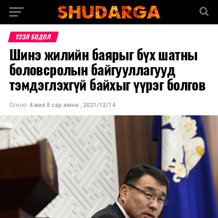
ҮЗЭЛ БОДОЛ
Шинэ жилийн баярыг бүх шатны
боловсролын байгууллагууд
тэмдэглэхгүй байхыг үүрэг болгов
Огноо:
4 жил 8 сар.өмнө
,
2021/12/14