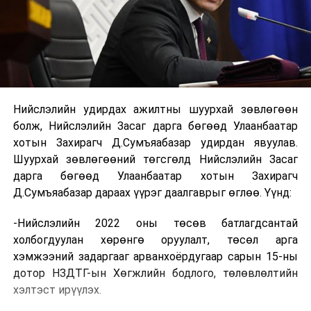
Нийслэлийн удирдах ажилтны шуурхай зөвлөгөөн
болж, Нийслэлийн Засаг дарга бөгөөд Улаанбаатар
хотын Захирагч Д.Сумъяабазар удирдан явуулав.
Шуурхай зөвлөгөөний төгсгөлд Нийслэлийн Засаг
дарга бөгөөд Улаанбаатар хотын Захирагч
Д.Сумъяабазар дараах үүрэг даалгаврыг өглөө. Үүнд:
-Нийслэлийн 2022 оны төсөв батлагдсантай
холбогдуулан хөрөнгө оруулалт, төсөл арга
хэмжээний задаргааг арванхоёрдугаар сарын 15-ны
дотор НЗДТГ-ын Хөгжлийн бодлого, төлөвлөлтийн
хэлтэст ирүүлэх.