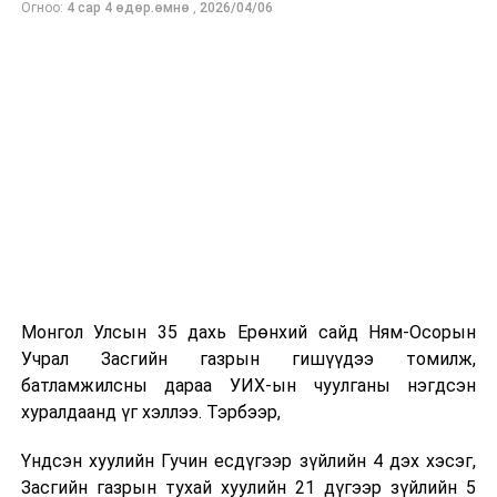
Огноо:
4 сар 4 өдөр.өмнө
,
2026/04/06
Аав минь цэргийн хурандаа хүн байсан учраас тушаал
авсан газар бүрт нь хамт “нүүж”, цэргийн хүний
амьдралын жаргал, зовлонг багаасаа гадарладаг
байсан минь энэ албыг сонгох шалтгаан болж байлаа.
-Таны ажлын нууц жор?
Хүн сонирхож, сэтгэл зүрхээ зориулсан зүйлдээ л
амжилт гаргадаг. Миний хувьд эх орон, иргэдийнхээ
аюулгүй байдлын төлөө ажиллаж байна гэсэн чин
сэтгэл, хариуцлага, сахилга бат, тасралтгүй суралцах
хүсэл зэрэг үнэт зүйлс амжилтад хүрэх үндэс болдог.
Онцгой байдлын байгууллагын ажил бол нэг хүний
хүчээр биш хамт олны нэгдэл, харилцан итгэлцэл,
Монгол Улсын 35 дахь Ерөнхий сайд Ням-Осорын
бэлтгэл сургалт дээр тулгуурладаг онцлогтой.
Учрал Засгийн газрын гишүүдээ томилж,
Тиймээс мэргэжлийн ур чадвар, эх оронч сэтгэлтэй
батламжилсны дараа УИХ-ын чуулганы нэгдсэн
алба хаагчидтайгаа хамтран ажиллаж, иргэдийнхээ
хуралдаанд үг хэллээ. Тэрбээр,
итгэлийг хүлээж ажиллах нь хамгийн чухал гэж
боддог.
Үндсэн хуулийн Гучин есдүгээр зүйлийн 4 дэх хэсэг,
Бидний зорилго зөвхөн үүргээ гүйцэтгэхэд бус,
Засгийн газрын тухай хуулийн 21 дүгээр зүйлийн 5