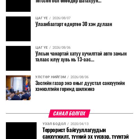
төгссөн бол өнөөдөр шатахуун...
ЦАГ ҮЕ
2026/08/07
Улаанбаатарт өдөртөө 30 хэм дулаан
ЦАГ ҮЕ
2026/08/06
Улсын чанартай хатуу хучилттай авто замын
талаас илүү хувь нь 13-аас...
УЛСТӨР НИЙГЭМ
2026/08/06
Засгийн газар энэ оныг дуустал санхүүгийн
хэмнэлтийн горимд шилжинэ
САНАЛ БОЛГОХ
ҮЗЭЛ БОДОЛ
2020/04/13
Террорист байгууллагуудын
санхүүжилт, түүний эх үүсвэр, түүнтэй