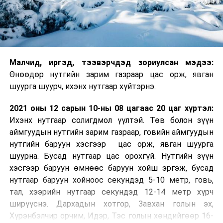
Малч­ид, иргэд, тээвэрчдэд зориулсан мэдээ:
Өнөөдөр нутгийн зарим газраар цас орж, явган
шуурга шуурч, ихэнх нутгаар хүйтэрнэ.
2021 оны 12 сарын 10-ны 08 цагаас 20 цаг хүртэл:
Ихэнх нутгаар солигдмол үүлтэй. Төв болон зүүн
аймгуудын нутгийн зарим газраар, говийн аймгуудын
нутгийн баруун хэсгээр цас орж, явган шуурга
шуурна. Бусад нутгаар цас орохгүй. Нутгийн зүүн
хэсгээр баруун өмнөөс баруун хойш эргэж, бусад
нутгаар баруун хойноос секундэд 5-10 метр, говь,
тал, хээрийн нутгаар секундэд 12-14 метр хүрч
ширүүснэ. Дархадын хотгор, Завхан голын эх,
Хүрэнбэлчир орчим, Идэр, Тэс голын хөндийгөөр 16-