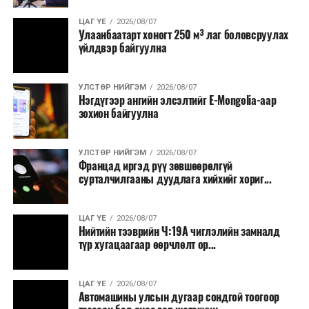
ЦАГ ҮЕ
2026/08/07
Улаанбаатарт хоногт 250 м³ лаг боловсруулах
үйлдвэр байгуулна
УЛСТӨР НИЙГЭМ
2026/08/07
Нэгдүгээр ангийн элсэлтийг E-Mongolia-аар
зохион байгуулна
УЛСТӨР НИЙГЭМ
2026/08/07
Францад иргэд рүү зөвшөөрөлгүй
сурталчилгааны дуудлага хийхийг хориг...
ЦАГ ҮЕ
2026/08/07
Нийтийн тээврийн Ч:19А чиглэлийн замналд
түр хугацаагаар өөрчлөлт ор...
ЦАГ ҮЕ
2026/08/07
Автомашины улсын дугаар сондгой тоогоор