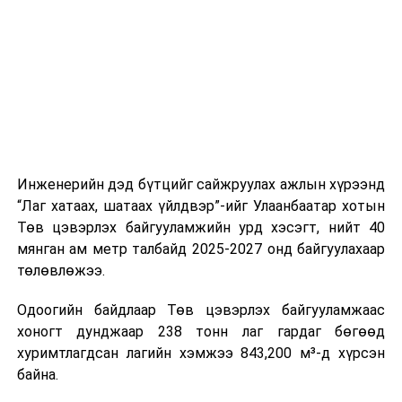
цагийн менежмент, мэдээлэл дамжуулах журам,
холбогдох байгууллагуудын уялдаа холбоо, аюулгүй
ажиллагааны чиглэлээр жолооч нарыг сургалт, арга
зүйгээр хангаж байна.
Мөн зам тээврийн осол, саатал болон бусад эрсдэл,
онцгой нөхцөл үүссэн үед авах арга хэмжээ, ачаалал
ихтэй нөхцөлд тайван, зөв, шуурхай шийдвэр гаргах,
Инженерийн дэд бүтцийг сайжруулах ажлын хүрээнд
өдөр тутмын ажлын бэлэн байдлыг хангах зэрэг
“Лаг хатаах, шатаах үйлдвэр”-ийг Улаанбаатар хотын
практик ур чадварыг сургалтын хөтөлбөрт тусгажээ.
Төв цэвэрлэх байгууламжийн урд хэсэгт, нийт 40
мянган ам метр талбайд 2025-2027 онд байгуулахаар
Сургалтыг танилцуулах лекц, асуулт-хариулт,
төлөвлөжээ.
жишээнд суурилсан сургалт, багаар ажиллах дасгал,
маршрут болон тээвэрлэлтийн урсгалын зураглалтай
Одоогийн байдлаар Төв цэвэрлэх байгууламжаас
танилцах, онцгой нөхцөлд ажиллах дадлага зэрэг
хоногт дунджаар 238 тонн лаг гардаг бөгөөд
онол, практик хосолсон хэлбэрээр зохион байгуулж
хуримтлагдсан лагийн хэмжээ 843,200 м³-д хүрсэн
байна.
байна.
Сургалтын үеэр COP17 олон улсын бага хурлыг