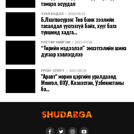
тэмцэх асуудал
ҮЗЭЛ БОДОЛ
2020/09/22
Б.Лхагвасүрэн: Төв банк зээлийн
тасалдал үүсгэхгүй байх, хүүг бага
түвшинд хадга...
УЛСТӨР НИЙГЭМ
2021/07/20
“Төрийн мэдээлэл” эмхэтгэлийн шинэ
дугаар хэвлэгдлээ
УРЛАГ СПОРТ
2021/08/24
"Аравт" морин цэргийн уралдаанд
Монгол, ОХУ, Казахстан, Узбекистаны
ба...