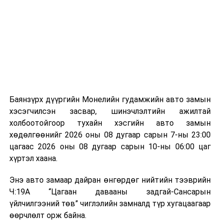
байгууламжаас гардаг лагийг байгаль орчинд аюулгүй
мэдээллээ.
аргаар боловсруулж, эзлэхүүнийг эрс бууруулах
зориулалттай. Лагийг өндөр температурт шатааснаар
эзлэхүүн нь 90 хүртэл хувиар буурч, бактери, вирус
болон бусад өвчин үүсгэгч бичил биетнийг устгах
боломжтой.
Түүнчлэн шаталтын явцад үүсэх дулааныг цахилгаан
болон дулааны эрчим хүч үйлдвэрлэхэд ашиглаж
Баянзүрх дүүргийн Монелийн гудамжийн авто замын
болдог. Зарим технологийн хувьд шаталтын дараа
хэсэгчилсэн засвар, шинэчлэлтийн ажилтай
үлдэх үнснээс фосфор зэрэг ашигт эрдсийг сэргээн
холбоотойгоор тухайн хэсгийн авто замын
авах боломжтой аж.
хөдөлгөөнийг 2026 оны 08 дугаар сарын 7-ны 23:00
цагаас 2026 оны 08 дугаар сарын 10-ны 06:00 цаг
Япон, Герман, Швейцар, Нидерланд, Өмнөд Солонгос
хүртэл хаана.
зэрэг улс лаг хатаах, шатаах технологийг ашиглаж
байна. Тухайлбал, Германд лаг шатаах үйлдвэрээс
Энэ авто замаар дайран өнгөрдөг нийтийн тээврийн
гарсан үнснээс фосфор сэргээн авах технологи
Ч:19А “Цагаан давааны задгай-Сансарын
ашигладаг бол Нидерландад төвлөрсөн лаг
үйлчилгээний төв” чиглэлийн замналд түр хугацаагаар
боловсруулах үйлдвэрүүдээр дулаан, цахилгаан
өөрчлөлт орж байна.