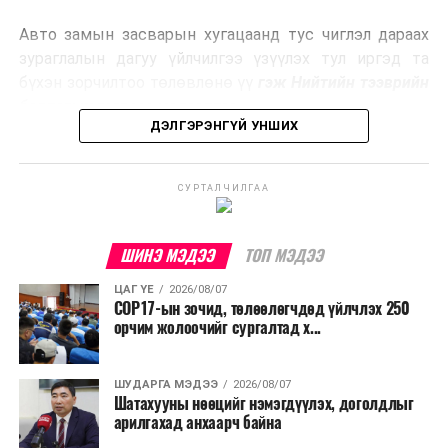
эрчим хүч үйлдвэрлэдэг.
Авто замын засварын хугацаанд тус чиглэл дараах
Ийнхүү лаг хатаах, шатаах технологийг лагийн
зураглалын дагуу үйлчилгээ үзүүлэх тул иргэд та
эзлэхүүнийг бууруулахын зэрэгцээ эрчим хүч
бүхэн зорчилтоо төлөвлөнө үү
гэж Нийтийн тээврийн
үйлдвэрлэх, нөөцийг дахин ашиглах чиглэлээр олон
бодлогын газраас мэдээллээ.
улсад өргөн ашиглаж байна.
ДЭЛГЭРЭНГҮЙ УНШИХ
СУРТАЛЧИЛГАА
ШИНЭ МЭДЭЭ
ТОП МЭДЭЭ
ЦАГ ҮЕ
2026/08/07
COP17-ын зочид, төлөөлөгчдөд үйлчлэх 250
орчим жолоочийг сургалтад х...
ШУДАРГА МЭДЭЭ
2026/08/07
Шатахууны нөөцийг нэмэгдүүлэх, доголдлыг
арилгахад анхаарч байна