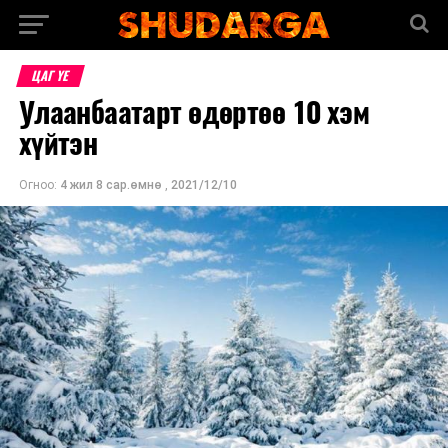
ЦАГ ҮЕ
Улаанбаатарт өдөртөө 10 хэм
хүйтэн
Огноо:
4 жил 8 сар.өмнө
,
2021/12/10